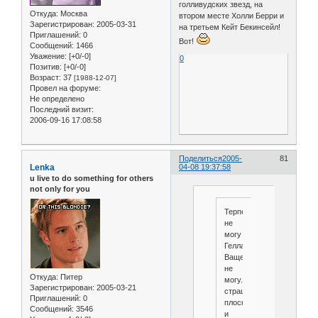
голливудских звезд, на
Откуда:
Москва
втором месте Холли Берри и
Зарегистрирован
: 2005-03-31
на третьем Кейт Бекинсейл!
Приглашений:
0
Вот!
Сообщений:
1466
Уважение:
[+0/-0]
0
Позитив:
[+0/-0]
Возраст:
37
[1988-12-07]
Провел на форуме:
Не определено
Последний визит:
2006-09-16 17:08:58
Поделиться
2005-
81
Lenka
04-08 19:37:58
u live to do something for others
not only for you
Терпеть
не
могу
Геллар!!!
Ваще
не
Откуда:
Питер
могу..
Зарегистрирован
: 2005-03-21
страшная,
Приглашений:
0
плоская
Сообщений:
3546
и