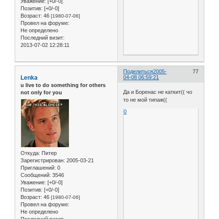
Уважение:
[+0/-0]
Позитив:
[+0/-0]
Возраст:
46
[1980-07-06]
Провел на форуме:
Не определено
Последний визит:
2013-07-02 12:28:11
Поделиться
2005-
77
Lenka
04-08 06:59:21
u live to do something for others
Да и Боренас не каткит(( чо
not only for you
то не мой типаж((
0
Откуда:
Питер
Зарегистрирован
: 2005-03-21
Приглашений:
0
Сообщений:
3546
Уважение:
[+0/-0]
Позитив:
[+0/-0]
Возраст:
46
[1980-07-06]
Провел на форуме:
Не определено
Последний визит: