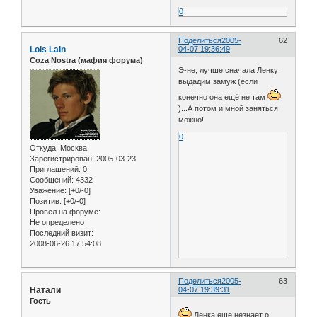
0
Поделиться
2005-
62
Lois Lain
04-07 19:36:49
Coza Nostra (мафия форума)
Э-не, лучше сначала Ленку
выдадим замуж (если
конечно она ещё не там
)...А потом и мной заняться
можно!
0
Откуда:
Москва
Зарегистрирован
: 2005-03-23
Приглашений:
0
Сообщений:
4332
Уважение:
[+0/-0]
Позитив:
[+0/-0]
Провел на форуме:
Не определено
Последний визит:
2008-06-26 17:54:08
Поделиться
2005-
63
Натали
04-07 19:39:31
Гость
Ленка еще незнает о