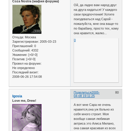
Coza Nostra (мафия форума)
Ой, да ладно вам народ друг
на друга кидаться! У каждого
свои предпочтения! Хотите
поиздеваться над Сарой -
пожалуйста, мне она ваще-то
по барабану, просто тех, кому
она нравится, жалко...
Откуда:
Москва
0
Зарегистрирован
: 2005-03-23
Приглашений:
0
Сообщений:
4332
Уважение:
[+0/-0]
Позитив:
[+0/-0]
Провел на форуме:
Не определено
Последний визит:
2008-06-26 17:54:08
Поделиться
2005-
80
Igosia
04-08 19:11:25
Love me, Drew!
А вот мне Сара не очень
нравится,она уж больно из
себя много строит. Моя
вообще самая любимая
актриса это Алиса Милано,
она самая красивая из всех