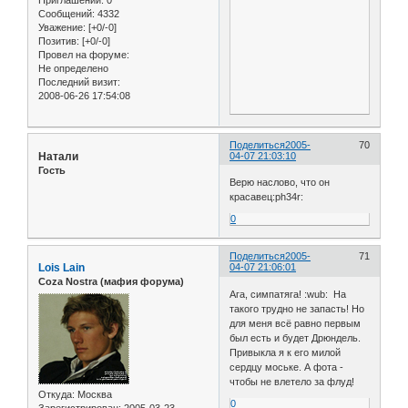
Приглашений:
0
Сообщений:
4332
Уважение:
[+0/-0]
Позитив:
[+0/-0]
Провел на форуме:
Не определено
Последний визит:
2008-06-26 17:54:08
Поделиться
2005-
70
Натали
04-07 21:03:10
Гость
Верю наслово, что он
красавец:ph34r:
0
Поделиться
2005-
71
Lois Lain
04-07 21:06:01
Coza Nostra (мафия форума)
Ага, симпатяга! :wub: На
такого трудно не запасть! Но
для меня всё равно первым
был есть и будет Дрюндель.
Привыкла я к его милой
сердцу моське. А фота -
чтобы не влетело за флуд!
Откуда:
Москва
0
Зарегистрирован
: 2005-03-23