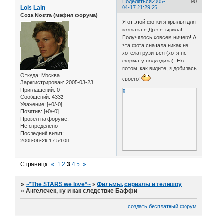
Поделиться
2005-
90
Lois Lain
04-17 21:29:26
Coza Nostra (мафия форума)
Я от этой фотки я крылья для
коллажа с Дрю стырила!
Получилось совсем ничего! А
эта фота сначала никак не
хотела грузиться (хотя по
формату подходила). Но
потом, как видите, я добилась
Откуда:
Москва
своего!
Зарегистрирован
: 2005-03-23
Приглашений:
0
0
Сообщений:
4332
Уважение:
[+0/-0]
Позитив:
[+0/-0]
Провел на форуме:
Не определено
Последний визит:
2008-06-26 17:54:08
Страница:
«
1
2
3
4
5
»
»
~*The STARS we love*~
»
Фильмы, сериалы и телешоу
»
Ангелочек, ну и как следствие Баффи
создать бесплатный форум