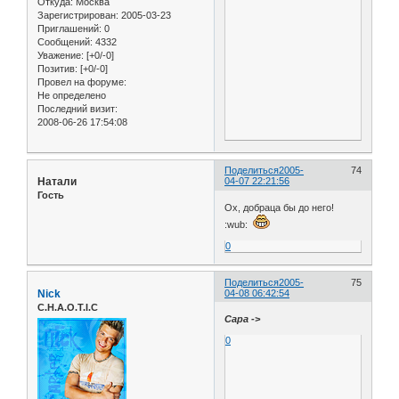
Откуда:
Москва
Зарегистрирован
: 2005-03-23
Приглашений:
0
Сообщений:
4332
Уважение:
[+0/-0]
Позитив:
[+0/-0]
Провел на форуме:
Не определено
Последний визит:
2008-06-26 17:54:08
Поделиться
2005-
74
Натали
04-07 22:21:56
Гость
Ох, добраца бы до него!
:wub:
0
Поделиться
2005-
75
Nick
04-08 06:42:54
C.H.A.O.T.I.C
Сара ->
0