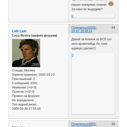
наших коварных планах.
За каво ее выдодим?
0
Поделиться
2005-
64
Lois Lain
04-07 19:48:24
Coza Nostra (мафия форума)
Давай за Кевина из БСБ (из
него кровопийца Ло тоже
вдовца сделает!)
0
Откуда:
Москва
Зарегистрирован
: 2005-03-23
Приглашений:
0
Сообщений:
4332
Уважение:
[+0/-0]
Позитив:
[+0/-0]
Провел на форуме:
Не определено
Последний визит:
2008-06-26 17:54:08
Поделиться
2005-
65