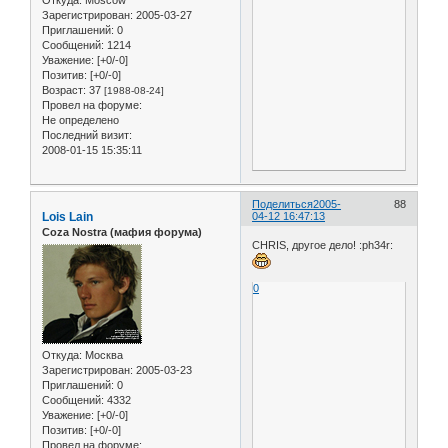
Зарегистрирован
: 2005-03-27
Приглашений:
0
Сообщений:
1214
Уважение:
[+0/-0]
Позитив:
[+0/-0]
Возраст:
37
[1988-08-24]
Провел на форуме:
Не определено
Последний визит:
2008-01-15 15:35:11
Поделиться
2005-
88
Lois Lain
04-12 16:47:13
Coza Nostra (мафия форума)
CHRIS, другое дело! :ph34r:
0
Откуда:
Москва
Зарегистрирован
: 2005-03-23
Приглашений:
0
Сообщений:
4332
Уважение:
[+0/-0]
Позитив:
[+0/-0]
Провел на форуме: