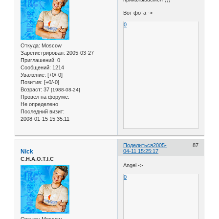
Вот фота ->
0
Откуда:
Moscow
Зарегистрирован
: 2005-03-27
Приглашений:
0
Сообщений:
1214
Уважение:
[+0/-0]
Позитив:
[+0/-0]
Возраст:
37
[1988-08-24]
Провел на форуме:
Не определено
Последний визит:
2008-01-15 15:35:11
Поделиться
2005-
87
Nick
04-11 15:25:17
C.H.A.O.T.I.C
Angel ->
0
Откуда:
Moscow