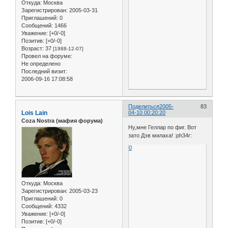
Откуда:
Москва
Зарегистрирован
: 2005-03-31
Приглашений:
0
Сообщений:
1466
Уважение:
[+0/-0]
Позитив:
[+0/-0]
Возраст:
37
[1988-12-07]
Провел на форуме:
Не определено
Последний визит:
2006-09-16 17:08:58
Поделиться
2005-
83
Lois Lain
04-10 00:20:20
Coza Nostra (мафия форума)
Ну,мне Геллар по фиг. Вот
зато Дэв милаха! :ph34r:
0
Откуда:
Москва
Зарегистрирован
: 2005-03-23
Приглашений:
0
Сообщений:
4332
Уважение:
[+0/-0]
Позитив:
[+0/-0]