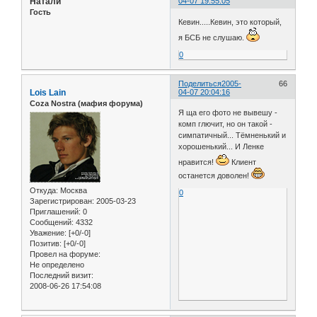
Натали
04-07 19:55:05
Гость
Кевин.....Кевин, это который,
я БСБ не слушаю.
0
Поделиться
2005-
66
Lois Lain
04-07 20:04:16
Coza Nostra (мафия форума)
Я ща его фото не вывешу -
комп глючит, но он такой -
симпатичный... Тёмненький и
хорошенький... И Ленке
нравится!
Клиент
останется доволен!
Откуда:
Москва
0
Зарегистрирован
: 2005-03-23
Приглашений:
0
Сообщений:
4332
Уважение:
[+0/-0]
Позитив:
[+0/-0]
Провел на форуме:
Не определено
Последний визит:
2008-06-26 17:54:08