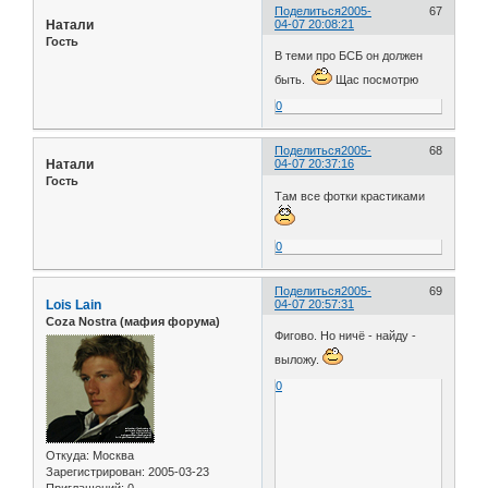
Поделиться
2005-
67
Натали
04-07 20:08:21
Гость
В теми про БСБ он должен
быть.
Щас посмотрю
0
Поделиться
2005-
68
Натали
04-07 20:37:16
Гость
Там все фотки крастиками
0
Поделиться
2005-
69
Lois Lain
04-07 20:57:31
Coza Nostra (мафия форума)
Фигово. Но ничё - найду -
выложу.
0
Откуда:
Москва
Зарегистрирован
: 2005-03-23