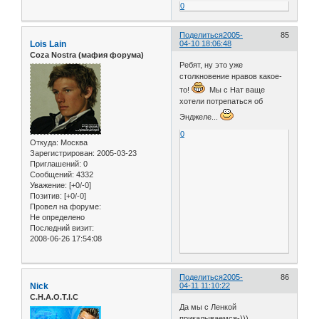
0
Поделиться
2005-
85
Lois Lain
04-10 18:06:48
Coza Nostra (мафия форума)
Ребят, ну это уже
столкновение нравов какое-
то!
Мы с Нат ваще
хотели потрепаться об
Энджеле...
0
Откуда:
Москва
Зарегистрирован
: 2005-03-23
Приглашений:
0
Сообщений:
4332
Уважение:
[+0/-0]
Позитив:
[+0/-0]
Провел на форуме:
Не определено
Последний визит:
2008-06-26 17:54:08
Поделиться
2005-
86
Nick
04-11 11:10:22
C.H.A.O.T.I.C
Да мы с Ленкой
прикалываемся-)))