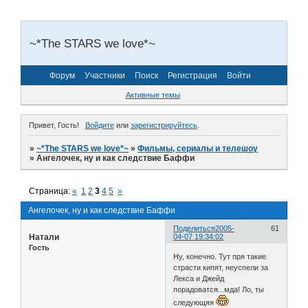
~*The STARS we love*~
Форум
Участники
Поиск
Регистрация
Войти
Активные темы
Привет, Гость!
Войдите
или
зарегистрируйтесь
.
»
~*The STARS we love*~
»
Фильмы, сериалы и телешоу
»
Ангелочек, ну и как следствие Баффи
Страница:
«
1
2
3
4
5
»
Ангелочек, ну и как следствие Баффи
Поделиться
2005-
61
Натали
04-07 19:34:02
Гость
Ну, конечно. Тут пря такие
страсти кипят, неуспели за
Лекса и Джейд
порадоватся...мда! Ло, ты
следующяя