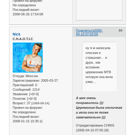
Провел на форуме:
Не определено
Последний визит:
2008-06-26 17:54:08
Поделиться
2005-
84
Nick
04-10 07:03:59
C.H.A.O.T.I.C
ну я ж написала
плоская и
страшная... и
дура.. как
вспомню
церемонию МТВ
Откуда:
Moscow
которую она вела
Зарегистрирован
: 2005-03-27
ужас...
Приглашений:
0
Сообщений:
1214
Уважение:
[+0/-0]
А мне очень
Позитив:
[+0/-0]
понравилось-)))
Возраст:
37
[1988-08-24]
Церемония была отличная
Провел на форуме:
Не определено
и вела она ее тоже
Последний визит:
замечательно-)))
2008-01-15 15:35:11
Отредактировано CHRIS
(2005-04-10 07:05:18)