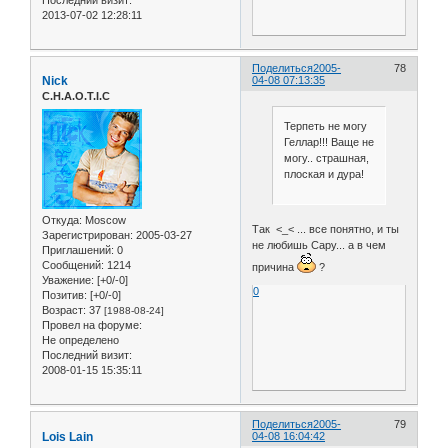
2013-07-02 12:28:11
Поделиться
2005-
78
Nick
04-08 07:13:35
C.H.A.O.T.I.C
Терпеть не могу
Геллар!!! Ваще не
могу.. страшная,
плоская и дура!
Откуда:
Moscow
Так <_< ... все понятно, и ты
Зарегистрирован
: 2005-03-27
не любишь Сару... а в чем
Приглашений:
0
Сообщений:
1214
причина
?
Уважение:
[+0/-0]
0
Позитив:
[+0/-0]
Возраст:
37
[1988-08-24]
Провел на форуме:
Не определено
Последний визит:
2008-01-15 15:35:11
Поделиться
2005-
79
Lois Lain
04-08 16:04:42