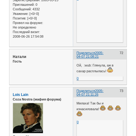
Приглашений:
0
Сообщений:
4332
Уважение:
[+0/-0]
Позитив:
[+0/-0]
Провел на форуме:
Не определено
Последний визит:
2008-06-26 17:54:08
Поделиться
2005-
72
Натали
04-07 21:08:21
Гость
Ой, :wub: Глянула, аж в
сахар расплылась!
0
Поделиться
2005-
73
Lois Lain
04-07 21:11:26
Coza Nostra (мафия форума)
Милаха! Так бы и
изнасиловала!
0