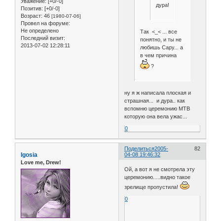
Уважение:
[+0/-0]
дура!
Позитив:
[+0/-0]
Возраст:
46
[1980-07-06]
Провел на форуме:
Не определено
Так <_< ... все
Последний визит:
понятно, и ты не
2013-07-02 12:28:11
любишь Сару... а
в чем причина
?
ну я ж написала плоская и
страшная... и дура.. как
вспомню церемонию МТВ
которую она вела ужас...
0
Поделиться
2005-
82
Igosia
04-08 19:46:32
Love me, Drew!
Ой, а вот я не смотрела эту
церемонию.....видно такое
зрелище пропустила!
0