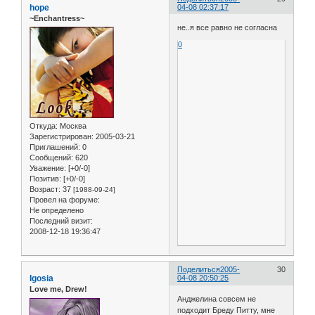
hope
04-08 02:37:17
~Enchantress~
не..я все равно не согласна
0
Откуда:
Москва
Зарегистрирован
: 2005-03-21
Приглашений:
0
Сообщений:
620
Уважение:
[+0/-0]
Позитив:
[+0/-0]
Возраст:
37
[1988-09-24]
Провел на форуме:
Не определено
Последний визит:
2008-12-18 19:36:47
Поделиться
2005-
30
Igosia
04-08 20:50:25
Love me, Drew!
Анджелина совсем не
подходит Бреду Питту, мне