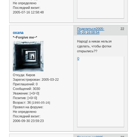
Не определено
Последний визит:
2005-07-16 12:58:48
Поделиться
2005-
22
oxana
05-20 16:08:54
*~Forgive me~*
Народ! а никак нельзя
сделать, чтобы фотки
открылись??
0
Откуда:
Киров
Зарегистрирован
: 2005-03-22
Приглашений:
0
Сообщений:
3030
Уважение:
[+0/-0]
Позитив:
[+0/-0]
Возраст:
36
[1990-05-16]
Провел на форуме:
Не определено
Последний визит:
2006-09-30 23:59:23