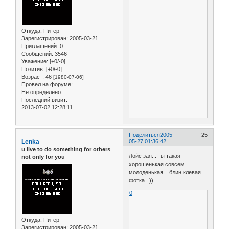
Откуда:
Питер
Зарегистрирован
: 2005-03-21
Приглашений:
0
Сообщений:
3546
Уважение:
[+0/-0]
Позитив:
[+0/-0]
Возраст:
46
[1980-07-06]
Провел на форуме:
Не определено
Последний визит:
2013-07-02 12:28:11
Поделиться
2005-
25
Lenka
05-27 01:36:42
u live to do something for others
Лойс зая... ты такая
not only for you
хорошенькая совсем
молоденькая... блин клевая
фотка =))
0
Откуда:
Питер
Зарегистрирован
: 2005-03-21