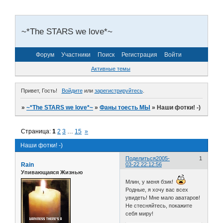
~*The STARS we love*~
Форум
Участники
Поиск
Регистрация
Войти
Активные темы
Привет, Гость!
Войдите
или
зарегистрируйтесь
.
»
~*The STARS we love*~
»
Фаны тоесть МЫ
»
Наши фотки! -)
Страница:
1
2
3
…
15
»
Наши фотки! -)
Поделиться
2005-
1
Rain
03-22 22:12:56
Упивающаяся Жизнью
Млин, у меня бзик!
Родные, я хочу вас всех
увидеть! Мне мало аватаров!
Не стесняйтесь, покажите
себя миру!