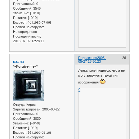
Приглашений:
0
Сообщений:
3546
Уважение:
[+0/-0]
Позитив:
[+0/-0]
Возраст:
46
[1980-07-06]
Провел на форуме:
Не определено
Последний визит:
2013-07-02 12:28:11
Поделиться
2005-
26
oxana
05-27 18:50:23
*~Forgive me~*
Ленка, мне пишется, что я не
могу загружать такой тип
изображения
0
Откуда:
Киров
Зарегистрирован
: 2005-03-22
Приглашений:
0
Сообщений:
3030
Уважение:
[+0/-0]
Позитив:
[+0/-0]
Возраст:
36
[1990-05-16]
Провел на форуме: