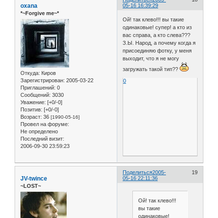
oxana
05-16 16:39:29
*~Forgive me~*
Ой! так клево!!! вы такие
одинаковые! супер! а кто из
вас справа, а кто слева???
З.Ы. Народ, а почему когда я
присоединяю фотку, у меня
выходит, что я не могу
загружать такой тип??
Откуда:
Киров
Зарегистрирован
: 2005-03-22
0
Приглашений:
0
Сообщений:
3030
Уважение:
[+0/-0]
Позитив:
[+0/-0]
Возраст:
36
[1990-05-16]
Провел на форуме:
Не определено
Последний визит:
2006-09-30 23:59:23
Поделиться
2005-
19
JV-twince
05-16 22:11:36
~LOST~
Ой! так клево!!!
вы такие
одинаковые!