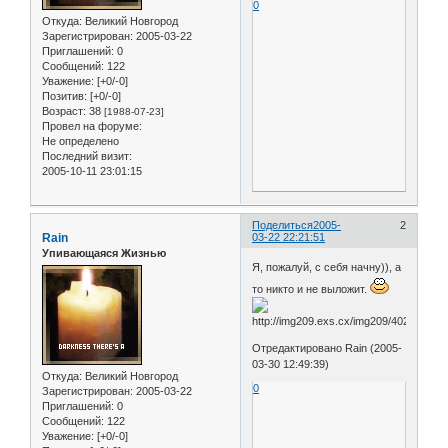
0
Откуда:
Великий Новгород
Зарегистрирован
: 2005-03-22
Приглашений:
0
Сообщений:
122
Уважение:
[+0/-0]
Позитив:
[+0/-0]
Возраст:
38
[1988-07-23]
Провел на форуме:
Не определено
Последний визит:
2005-10-11 23:01:15
Поделиться
2005-
2
Rain
03-22 22:21:51
Упивающаяся Жизнью
Я, пожалуй, с себя начну)), а
то никто и не выложит.
Отредактировано Rain (2005-
03-30 12:49:39)
Откуда:
Великий Новгород
0
Зарегистрирован
: 2005-03-22
Приглашений:
0
Сообщений:
122
Уважение:
[+0/-0]