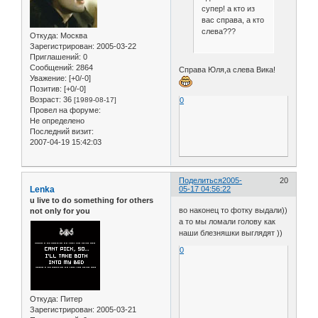
супер! а кто из
вас справа, а кто
слева???
Откуда:
Москва
Зарегистрирован
: 2005-03-22
Приглашений:
0
Сообщений:
2864
Справа Юля,а слева Вика!
Уважение:
[+0/-0]
Позитив:
[+0/-0]
Возраст:
36
0
[1989-08-17]
Провел на форуме:
Не определено
Последний визит:
2007-04-19 15:42:03
Поделиться
2005-
20
Lenka
05-17 04:56:22
u live to do something for others
во наконец то фотку выдали))
not only for you
а то мы ломали голову как
наши блезняшки выглядят ))
0
Откуда:
Питер
Зарегистрирован
: 2005-03-21