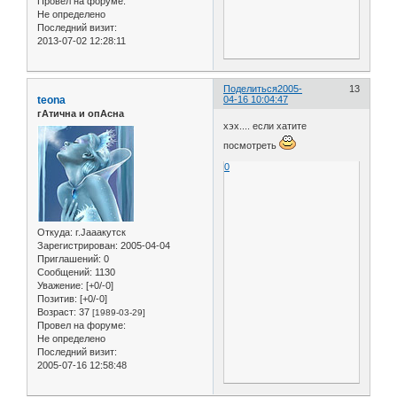
Провел на форуме:
Не определено
Последний визит:
2013-07-02 12:28:11
Поделиться
2005-
13
teona
04-16 10:04:47
гАтична и опАсна
хэх.... если хатите
посмотреть
0
Откуда:
г.Jaaaкутск
Зарегистрирован
: 2005-04-04
Приглашений:
0
Сообщений:
1130
Уважение:
[+0/-0]
Позитив:
[+0/-0]
Возраст:
37
[1989-03-29]
Провел на форуме:
Не определено
Последний визит:
2005-07-16 12:58:48