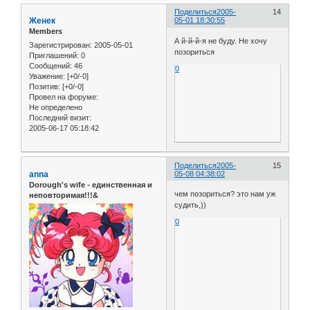
Поделиться
2005-
14
Женек
05-01 18:30:55
Members
А й-й-й-я не буду. Не хочу
Зарегистрирован
: 2005-05-01
позориться
Приглашений:
0
Сообщений:
46
0
Уважение:
[+0/-0]
Позитив:
[+0/-0]
Провел на форуме:
Не определено
Последний визит:
2005-06-17 05:18:42
Поделиться
2005-
15
anna
05-08 04:38:02
Dorough's wife - единственная и
чем позориться? это нам уж
неповторимая!!!&
судить,))
0