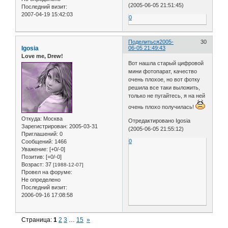
(2005-06-05 21:51:45)
Последний визит:
2007-04-19 15:42:03
0
Поделиться
2005-
30
Igosia
06-05 21:49:43
Love me, Drew!
Вот нашла старый цифровой
мини фотопарат, качество
очень плохое, но вот фотку
решила все таки выложить,
только не пугайтесь, я на ней
очень плохо получилась!
Откуда:
Москва
Отредактировано Igosia
Зарегистрирован
: 2005-03-31
(2005-06-05 21:55:12)
Приглашений:
0
0
Сообщений:
1466
Уважение:
[+0/-0]
Позитив:
[+0/-0]
Возраст:
37
[1988-12-07]
Провел на форуме:
Не определено
Последний визит:
2006-09-16 17:08:58
Страница:
1
2
3
…
15
»