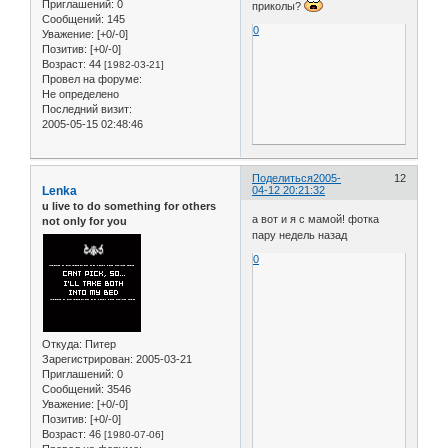
Приглашений:
0
приколы?
Сообщений:
145
0
Уважение:
[+0/-0]
Позитив:
[+0/-0]
Возраст:
44
[1982-03-21]
Провел на форуме:
Не определено
Последний визит:
2005-05-15 02:48:46
Поделиться
2005-
12
Lenka
04-12 20:21:32
u live to do something for others
а вот и я с мамой! фотка
not only for you
пару недель назад
0
Откуда:
Питер
Зарегистрирован
: 2005-03-21
Приглашений:
0
Сообщений:
3546
Уважение:
[+0/-0]
Позитив:
[+0/-0]
Возраст:
46
[1980-07-06]