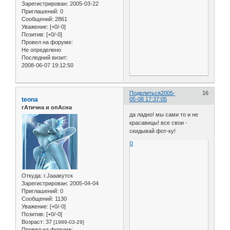
Зарегистрирован
: 2005-03-22
Приглашений:
0
Сообщений:
2861
Уважение:
[+0/-0]
Позитив:
[+0/-0]
Провел на форуме:
Не определено
Последний визит:
2008-06-07 19:12:50
Поделиться
2005-
16
teona
05-08 17:37:05
гАтична и опАсна
да ладно! мы сами то и не
красавицы! все свои -
скидывай фот-ку!
0
Откуда:
г.Jaaaкутск
Зарегистрирован
: 2005-04-04
Приглашений:
0
Сообщений:
1130
Уважение:
[+0/-0]
Позитив:
[+0/-0]
Возраст:
37
[1989-03-29]
Провел на форуме: