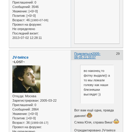
Приглашений:
0
Сообщений:
3546
Уважение:
[+0/-0]
Позитив:
[+0/-0]
Возраст:
46
[1980-07-06]
Провел на форуме:
Не определено
Последний визит:
2013-07-02 12:28:11
Поделиться
2005-
29
JV-twince
06-05 21:33:07
~LOST~
во наконец то
фотку выдали)) а
то мы ломали
голову как наши
блезняшки
выглядят ))
Откуда:
Москва
Зарегистрирован
: 2005-03-22
Приглашений:
0
Сообщений:
2864
Вот вам ещё одна, правда
Уважение:
[+0/-0]
давняя!
Позитив:
[+0/-0]
Слева Юля, справа Вика!
Возраст:
36
[1989-08-17]
Провел на форуме:
Отредактировано JV-twince
Не определено