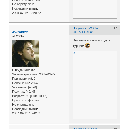
Не определено
Последний визит:
2005-07-16 12:58:48
Поделиться
2005-
17
JV-twince
05-15 14:04:04
~LOST~
Это мы в прошлом году в
Турции!
0
Откуда:
Москва
Зарегистрирован
: 2005-03-22
Приглашений:
0
Сообщений:
2864
Уважение:
[+0/-0]
Позитив:
[+0/-0]
Возраст:
36
[1989-08-17]
Провел на форуме:
Не определено
Последний визит:
2007-04-19 15:42:03
Поделиться
2005-
18