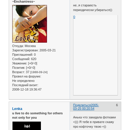
~Enchantress~
не..я стараюсть
периодически убираться))
0
Откуда:
Москва
Зарегистрирован
: 2005-03-21
Приглашений:
0
Сообщений:
620
Уважение:
[+0/-0]
Позитив:
[+0/-0]
Возраст:
37
[1988-09-24]
Провел на форуме:
Не определено
Последний визит:
2008-12-18 19:36:47
Поделиться
2005-
6
Lenka
03-25 00:20:54
u live to do something for others
Анька что закидала фотками
not only for you
=))) Я тебе в привате скажу
про кофточку твою =))