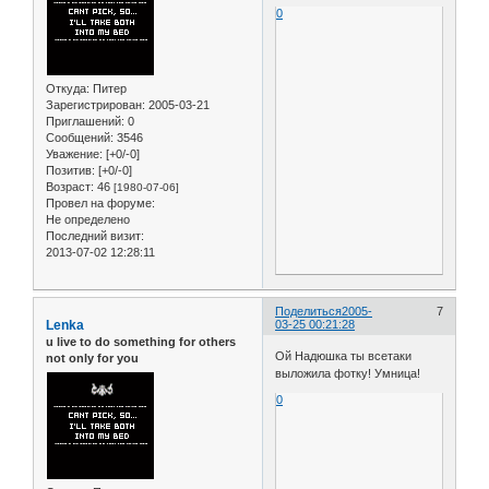
0
Откуда:
Питер
Зарегистрирован
: 2005-03-21
Приглашений:
0
Сообщений:
3546
Уважение:
[+0/-0]
Позитив:
[+0/-0]
Возраст:
46
[1980-07-06]
Провел на форуме:
Не определено
Последний визит:
2013-07-02 12:28:11
Поделиться
2005-
7
Lenka
03-25 00:21:28
u live to do something for others
Ой Надюшка ты всетаки
not only for you
выложила фотку! Умница!
0