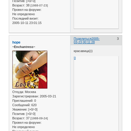
Позитив:
[+0/-0]
Возраст:
38
[1988-07-23]
Провел на форуме:
Не определено
Последний визит:
2005-10-11 23:01:15
Поделиться
2005-
3
hope
03-23 00:11:28
~Enchantress~
красавица)))
0
Откуда:
Москва
Зарегистрирован
: 2005-03-21
Приглашений:
0
Сообщений:
620
Уважение:
[+0/-0]
Позитив:
[+0/-0]
Возраст:
37
[1988-09-24]
Провел на форуме:
Не определено