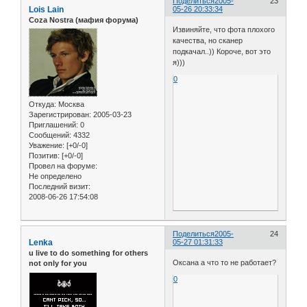
Поделиться
2005-
23
Lois Lain
05-26 20:33:34
Coza Nostra (мафия форума)
Извиняйте, что фота плохого
качества, но сканер
подкачал..)) Короче, вот это
я)))
0
Откуда:
Москва
Зарегистрирован
: 2005-03-23
Приглашений:
0
Сообщений:
4332
Уважение:
[+0/-0]
Позитив:
[+0/-0]
Провел на форуме:
Не определено
Последний визит:
2008-06-26 17:54:08
Поделиться
2005-
24
Lenka
05-27 01:31:33
u live to do something for others
Оксана а что то не работает?
not only for you
0