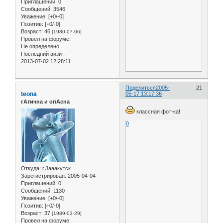
Приглашений:
0
Сообщений:
3546
Уважение:
[+0/-0]
Позитив:
[+0/-0]
Возраст:
46
[1980-07-06]
Провел на форуме:
Не определено
Последний визит:
2013-07-02 12:28:11
Поделиться
2005-
21
teona
05-17 13:17:36
гАтична и опАсна
классная фот-ка!
0
Откуда:
г.Jaaaкутск
Зарегистрирован
: 2005-04-04
Приглашений:
0
Сообщений:
1130
Уважение:
[+0/-0]
Позитив:
[+0/-0]
Возраст:
37
[1989-03-29]
Провел на форуме: