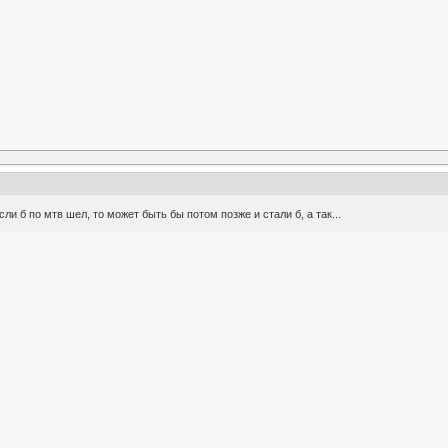
сли б по мтв шел, то может быть бы потом позже и стали б, а так...