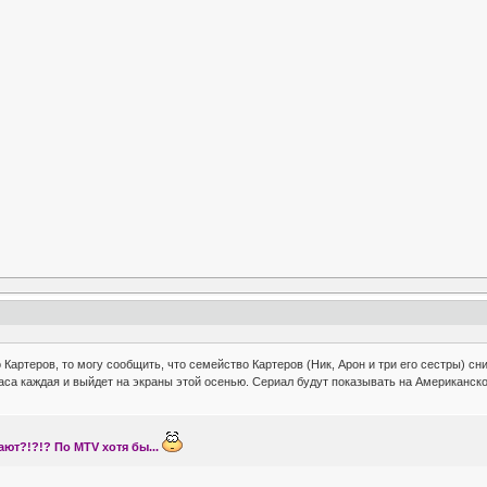
 Картеров, то могу сообщить, что семейство Картеров (Ник, Арон и три его сестры) 
аса каждая и выйдет на экраны этой осенью. Сериал будут показывать на Американском
ают?!?!? По MTV хотя бы...