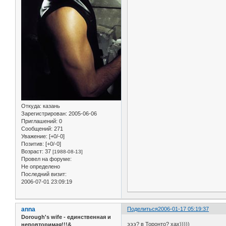
Откуда:
казань
Зарегистрирован
: 2005-06-06
Приглашений:
0
Сообщений:
271
Уважение:
[+0/-0]
Позитив:
[+0/-0]
Возраст:
37
[1988-08-13]
Провел на форуме:
Не определено
Последний визит:
2006-07-01 23:09:19
anna
Поделиться
2006-01-17 05:19:37
Dorough's wife - единственная и
эээ? в Торонто? хах)))))
неповторимая!!!&