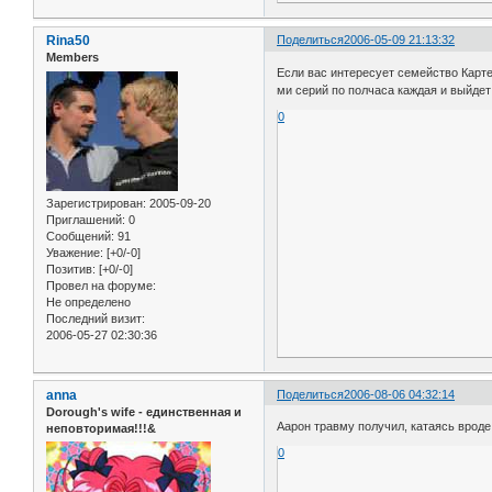
Rina50
Поделиться
2006-05-09 21:13:32
Members
Если вас интересует семейство Карте
ми серий по полчаса каждая и выйдет
0
Зарегистрирован
: 2005-09-20
Приглашений:
0
Сообщений:
91
Уважение:
[+0/-0]
Позитив:
[+0/-0]
Провел на форуме:
Не определено
Последний визит:
2006-05-27 02:30:36
anna
Поделиться
2006-08-06 04:32:14
Dorough's wife - единственная и
Аарон травму получил, катаясь вроде 
неповторимая!!!&
0