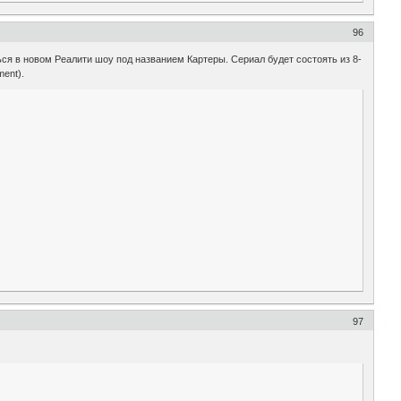
96
ься в новом Реалити шоу под названием Картеры. Сериал будет состоять из 8-
ent).
97