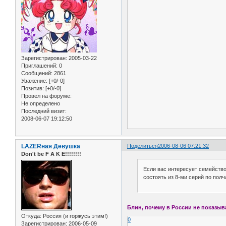
Зарегистрирован
: 2005-03-22
Приглашений:
0
Сообщений:
2861
Уважение:
[+0/-0]
Позитив:
[+0/-0]
Провел на форуме:
Не определено
Последний визит:
2008-06-07 19:12:50
LAZERная Девушка
Поделиться
2006-08-06 07:21:32
Don't be F A K E!!!!!!!!
Если вас интересует семейство
состоять из 8-ми серий по полч
Блин, почему в России не показыв
Откуда:
Россия (и горжусь этим!)
0
Зарегистрирован
: 2006-05-09