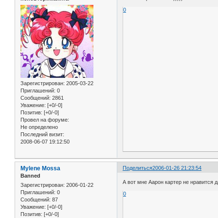
0
Зарегистрирован
: 2005-03-22
Приглашений:
0
Сообщений:
2861
Уважение:
[+0/-0]
Позитив:
[+0/-0]
Провел на форуме:
Не определено
Последний визит:
2008-06-07 19:12:50
Mylene Mossa
Поделиться
2006-01-26 21:23:54
Banned
А вот мне Аарон картер не нравится да
Зарегистрирован
: 2006-01-22
Приглашений:
0
0
Сообщений:
87
Уважение:
[+0/-0]
Позитив:
[+0/-0]