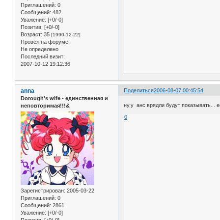
Приглашений:
0
Сообщений:
482
Уважение:
[+0/-0]
Позитив:
[+0/-0]
Возраст:
35
[1990-12-22]
Провел на форуме:
Не определено
Последний визит:
2007-10-12 19:12:36
anna
Поделиться
2006-08-07 00:45:54
Dorough's wife - единственная и
ну,у анс врядли будут показывать... е
неповторимая!!!&
0
Зарегистрирован
: 2005-03-22
Приглашений:
0
Сообщений:
2861
Уважение:
[+0/-0]