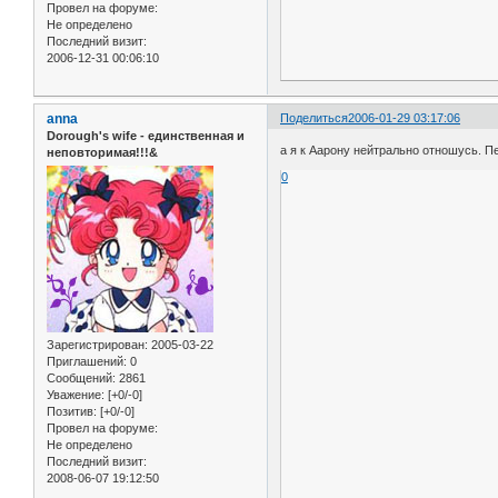
Провел на форуме:
Не определено
Последний визит:
2006-12-31 00:06:10
anna
Поделиться
2006-01-29 03:17:06
Dorough's wife - единственная и
а я к Аарону нейтрально отношусь. Пе
неповторимая!!!&
0
Зарегистрирован
: 2005-03-22
Приглашений:
0
Сообщений:
2861
Уважение:
[+0/-0]
Позитив:
[+0/-0]
Провел на форуме:
Не определено
Последний визит:
2008-06-07 19:12:50