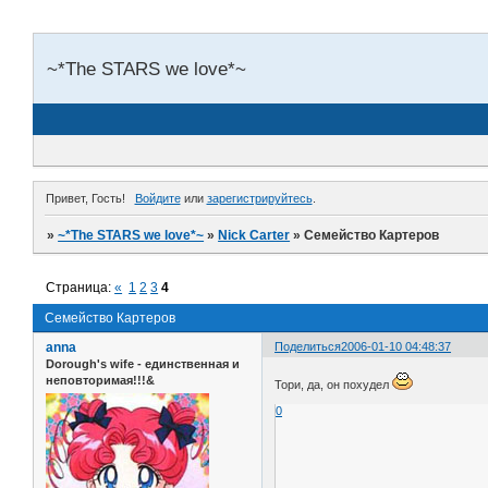
~*The STARS we love*~
Привет, Гость!
Войдите
или
зарегистрируйтесь
.
»
~*The STARS we love*~
»
Nick Carter
»
Семейство Картеров
Страница:
«
1
2
3
4
Семейство Картеров
anna
Поделиться
2006-01-10 04:48:37
Dorough's wife - единственная и
неповторимая!!!&
Тори, да, он похудел
0