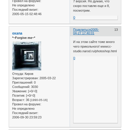
Провел на форуме:
7 версия. Но думаю, что
Не определено
скоро поставлю еще и 8,
Последний визит:
посмотрим.
2005-05-15 02:48:46
0
Поделиться
2005-
13
oxana
04-27 17:40:01
*~Forgive me~*
И на этом сайте тоже много
чего прикольного! wwwcc-
studio.narod.ru/photoshop.html
0
Откуда:
Киров
Зарегистрирован
: 2005-03-22
Приглашений:
0
Сообщений:
3030
Уважение:
[+0/-0]
Позитив:
[+0/-0]
Возраст:
36
[1990-05-16]
Провел на форуме:
Не определено
Последний визит:
2006-09-30 23:59:23