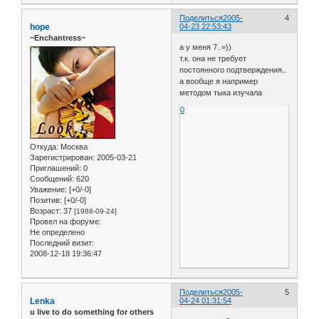
Поделиться
2005-
4
hope
04-23 22:53:43
~Enchantress~
а у меня 7..=))
т.к. она не требует
постоянного подтверждения..
а вообще я например
методом тыка изучала
0
Откуда:
Москва
Зарегистрирован
: 2005-03-21
Приглашений:
0
Сообщений:
620
Уважение:
[+0/-0]
Позитив:
[+0/-0]
Возраст:
37
[1988-09-24]
Провел на форуме:
Не определено
Последний визит:
2008-12-18 19:36:47
Поделиться
2005-
5
Lenka
04-24 01:31:54
u live to do something for others