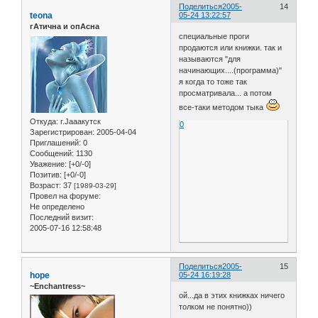
Поделиться
2005-
14
teona
05-24 13:22:57
гАтична и опАсна
специальные проги
продаются или книжки. так и
называются "для
начинающих....(программа)"
я когда то тоже так
просматривала... а потом
все-таки методом тыка
Откуда:
г.Jaaaкутск
0
Зарегистрирован
: 2005-04-04
Приглашений:
0
Сообщений:
1130
Уважение:
[+0/-0]
Позитив:
[+0/-0]
Возраст:
37
[1989-03-29]
Провел на форуме:
Не определено
Последний визит:
2005-07-16 12:58:48
Поделиться
2005-
15
hope
05-24 16:19:28
~Enchantress~
ой...да в этих книжках ничего
толком не понятно))