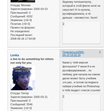
бедному питекантропу,
Откуда:
Москва
который в этой фигне ничё не
Зарегистрирован
: 2005-03-23
смыслит! А то купила,
Приглашений:
0
русифицировала, а чё
Сообщений:
4332
дальше - неизвестно. Хелп!
Уважение:
[+0/-0]
0
Позитив:
[+0/-0]
Провел на форуме:
Не определено
Последний визит:
2008-06-26 17:54:08
Поделиться
2005-
2
Lenka
04-23 19:32:16
u live to do something for others
Какая у тебя версия
not only for you
фотошопа? У меня 8 и не
русифицированая... по
любому для начала на самом
диске может быть учебник
это раз.. и потом на яндексе
набери учебник по Photoshop
и тебе выдаст список ссылок!
Откуда:
Питер
0
Зарегистрирован
: 2005-03-21
Приглашений:
0
Сообщений:
3546
Уважение:
[+0/-0]