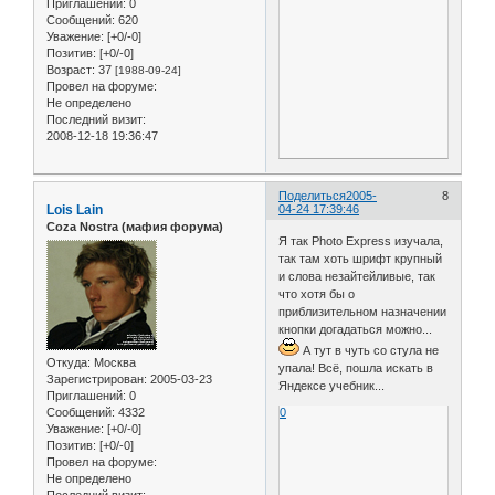
Приглашений:
0
Сообщений:
620
Уважение:
[+0/-0]
Позитив:
[+0/-0]
Возраст:
37
[1988-09-24]
Провел на форуме:
Не определено
Последний визит:
2008-12-18 19:36:47
Поделиться
2005-
8
Lois Lain
04-24 17:39:46
Coza Nostra (мафия форума)
Я так Photo Express изучала,
так там хоть шрифт крупный
и слова незайтейливые, так
что хотя бы о
приблизительном назначении
кнопки догадаться можно...
А тут в чуть со стула не
Откуда:
Москва
упала! Всё, пошла искать в
Зарегистрирован
: 2005-03-23
Яндексе учебник...
Приглашений:
0
Сообщений:
4332
0
Уважение:
[+0/-0]
Позитив:
[+0/-0]
Провел на форуме:
Не определено