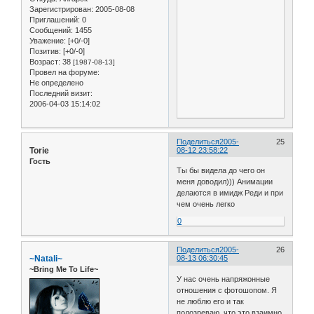
Зарегистрирован
: 2005-08-08
Приглашений:
0
Сообщений:
1455
Уважение:
[+0/-0]
Позитив:
[+0/-0]
Возраст:
38
[1987-08-13]
Провел на форуме:
Не определено
Последний визит:
2006-04-03 15:14:02
Поделиться
2005-
25
Torie
08-12 23:58:22
Гость
Ты бы видела до чего он
меня доводил))) Анимации
делаются в имидж Реди и при
чем очень легко
0
Поделиться
2005-
26
~Natali~
08-13 06:30:45
~Bring Me To Life~
У нас очень напряжонные
отношения с фотошопом. Я
не люблю его и так
подозреваю, что это взаимно.