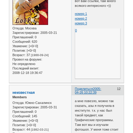
вот вам ссылки, там много
всякого интересного =))
номер 1
номер 2
номер 3
Откуда:
Москва
0
Зарегистрирован
: 2005-03-21
Приглашений:
0
Сообщений:
620
Уважение:
[+0/-0]
Позитив:
[+0/-0]
Возраст:
37
[1988-09-24]
Провел на форуме:
Не определено
Последний визит:
2008-12-18 19:36:47
Поделиться
2005-
12
неизвестная
04-26 10:22:39
Members
а мне повезло, можно так
Откуда:
Южно-Сахалинск
сказать, азы я получила в
Зарегистрирован
: 2005-03-31
институте. т.к. у нас был
Приглашений:
0
такой предмет, как
Сообщений:
145
Графические программы.
Уважение:
[+0/-0]
Там вот мы и изучали
Позитив:
[+0/-0]
Возраст:
44
фотошоп. У меня тоже стоит
[1982-03-21]