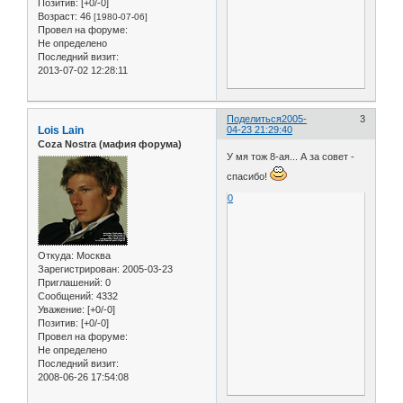
Позитив:
[+0/-0]
Возраст:
46
[1980-07-06]
Провел на форуме:
Не определено
Последний визит:
2013-07-02 12:28:11
Поделиться
2005-
3
Lois Lain
04-23 21:29:40
Coza Nostra (мафия форума)
У мя тож 8-ая... А за совет -
спасибо!
0
Откуда:
Москва
Зарегистрирован
: 2005-03-23
Приглашений:
0
Сообщений:
4332
Уважение:
[+0/-0]
Позитив:
[+0/-0]
Провел на форуме:
Не определено
Последний визит:
2008-06-26 17:54:08