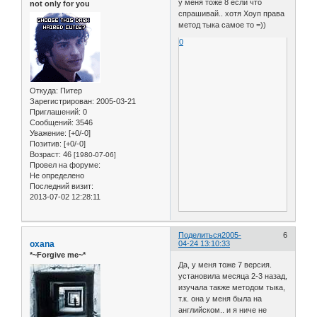
у меня тоже 8 если что
not only for you
спрашивай.. хотя Хоуп права
метод тыка самое то =))
0
Откуда:
Питер
Зарегистрирован
: 2005-03-21
Приглашений:
0
Сообщений:
3546
Уважение:
[+0/-0]
Позитив:
[+0/-0]
Возраст:
46
[1980-07-06]
Провел на форуме:
Не определено
Последний визит:
2013-07-02 12:28:11
Поделиться
2005-
6
oxana
04-24 13:10:33
*~Forgive me~*
Да, у меня тоже 7 версия.
установила месяца 2-3 назад,
изучала также методом тыка,
т.к. она у меня была на
английском.. и я ниче не