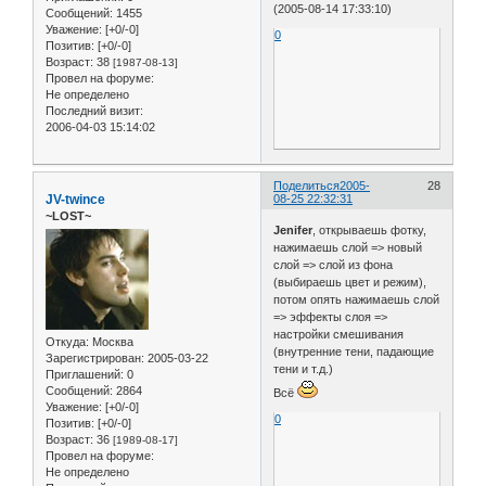
(2005-08-14 17:33:10)
Сообщений:
1455
Уважение:
[+0/-0]
0
Позитив:
[+0/-0]
Возраст:
38
[1987-08-13]
Провел на форуме:
Не определено
Последний визит:
2006-04-03 15:14:02
Поделиться
2005-
28
JV-twince
08-25 22:32:31
~LOST~
Jenifer
, открываешь фотку,
нажимаешь слой => новый
слой => слой из фона
(выбираешь цвет и режим),
потом опять нажимаешь слой
=> эффекты слоя =>
настройки смешивания
Откуда:
Москва
(внутренние тени, падающие
Зарегистрирован
: 2005-03-22
тени и т.д.)
Приглашений:
0
Сообщений:
2864
Всё
Уважение:
[+0/-0]
0
Позитив:
[+0/-0]
Возраст:
36
[1989-08-17]
Провел на форуме:
Не определено