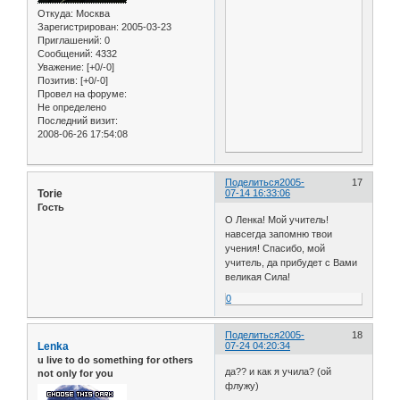
Откуда:
Москва
Зарегистрирован
: 2005-03-23
Приглашений:
0
Сообщений:
4332
Уважение:
[+0/-0]
Позитив:
[+0/-0]
Провел на форуме:
Не определено
Последний визит:
2008-06-26 17:54:08
Поделиться
2005-
17
Torie
07-14 16:33:06
Гость
О Ленка! Мой учитель!
навсегда запомню твои
учения! Спасибо, мой
учитель, да прибудет с Вами
великая Сила!
0
Поделиться
2005-
18
Lenka
07-24 04:20:34
u live to do something for others
да?? и как я учила? (ой
not only for you
флужу)