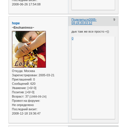
Последний визит:
2008-06-26 17:54:08
Поделиться
2005-
9
hope
04-24 20:23:12
~Enchantress~
дык там же все просто =))
0
Откуда:
Москва
Зарегистрирован
: 2005-03-21
Приглашений:
0
Сообщений:
620
Уважение:
[+0/-0]
Позитив:
[+0/-0]
Возраст:
37
[1988-09-24]
Провел на форуме:
Не определено
Последний визит:
2008-12-18 19:36:47