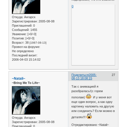
0
Откуда:
Ангарск
Зарегистрирован
: 2005-08-08
Приглашений:
0
Сообщений:
1455
Уважение:
[+0/-0]
Позитив:
[+0/-0]
Возраст:
38
[1987-08-13]
Провел на форуме:
Не определено
Последний визит:
2006-04-03 15:14:02
Поделиться
2005-
27
~Natali~
08-13 18:08:15
~Bring Me To Life~
Так с анимацией я
разобралась!(с горем
пополам)
И у меня вот
еще один вопрос, а как одну
картинку наложить на другую
или соединить? Если можно в
деталях!!!
Откуда:
Ангарск
Зарегистрирован
: 2005-08-08
Отредактировано ~Natali~
Приглашений:
0