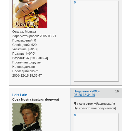
0
Откуда:
Москва
Зарегистрирован
: 2005-03-21
Приглашений:
0
Сообщений:
620
Уважение:
[+0/-0]
Позитив:
[+0/-0]
Возраст:
37
[1988-09-24]
Провел на форуме:
Не определено
Последний визит:
2008-12-18 19:36:47
Поделиться
2005-
16
Lois Lain
05-26 18:34:49
Coza Nostra (мафия форума)
Я уже в этом убедилась...))
Ну, кое-что уже получается)
0