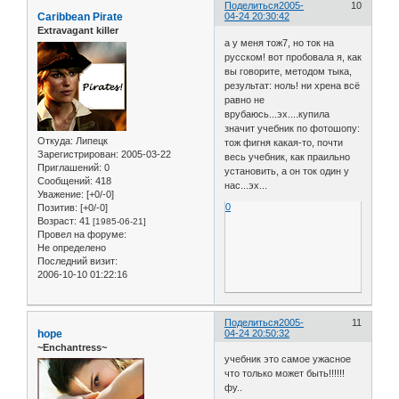
Поделиться
2005-
10
Caribbean Pirate
04-24 20:30:42
Extravagant killer
а у меня тож7, но ток на
русском! вот пробовала я, как
вы говорите, методом тыка,
результат: ноль! ни хрена всё
равно не
врубаюсь...эх....купила
значит учебник по фотошопу:
Откуда:
Липецк
тож фигня какая-то, почти
Зарегистрирован
: 2005-03-22
весь учебник, как праильно
Приглашений:
0
установить, а он ток один у
Сообщений:
418
нас...эх...
Уважение:
[+0/-0]
0
Позитив:
[+0/-0]
Возраст:
41
[1985-06-21]
Провел на форуме:
Не определено
Последний визит:
2006-10-10 01:22:16
Поделиться
2005-
11
hope
04-24 20:50:32
~Enchantress~
учебник это самое ужасное
что только может быть!!!!!!
фу..