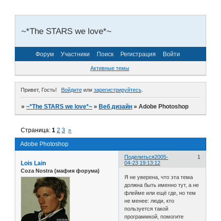
~*The STARS we love*~
Форум
Участники
Поиск
Регистрация
Войти
Активные темы
Привет, Гость!
Войдите
или
зарегистрируйтесь
.
»
~*The STARS we love*~
»
Веб дизайн
»
Adobe Photoshop
Страница:
1
2
3
»
Adobe Photoshop
Поделиться
2005-
1
Lois Lain
04-23 19:13:12
Coza Nostra (мафия форума)
Я не уверена, что эта тема
должна быть именно тут, а не
флейме или ещё где, но тем
не менее: люди, кто
пользуется такой
программкой, помогите