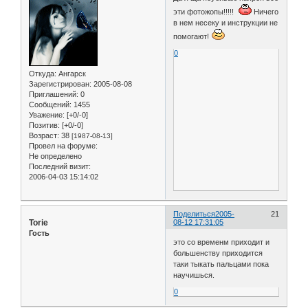
эти фотожопы!!!!!
Ничего
в нем несеку и инструкции не
помогают!
0
Откуда:
Ангарск
Зарегистрирован
: 2005-08-08
Приглашений:
0
Сообщений:
1455
Уважение:
[+0/-0]
Позитив:
[+0/-0]
Возраст:
38
[1987-08-13]
Провел на форуме:
Не определено
Последний визит:
2006-04-03 15:14:02
Поделиться
2005-
21
Torie
08-12 17:31:05
Гость
это со временм приходит и
большенству приходится
таки тыкать пальцами пока
научишься.
0