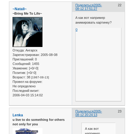
Поделиться
2005-
22
~Natali~
08-12 17:51:27
~Bring Me To Life~
А как вот например
анимировать картинку?
0
Откуда:
Ангарск
Зарегистрирован
: 2005-08-08
Приглашений:
0
Сообщений:
1455
Уважение:
[+0/-0]
Позитив:
[+0/-0]
Возраст:
38
[1987-08-13]
Провел на форуме:
Не определено
Последний визит:
2006-04-03 15:14:02
Поделиться
2005-
23
Lenka
08-12 20:24:13
u live to do something for others
not only for you
А как вот
например