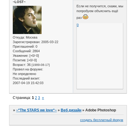
~LOST~
Если не получится, скажи, мы
попробуем объяснить ещё
раз
0
Откуда:
Москва
Зарегистрирован
: 2005-03-22
Приглашений:
0
Сообщений:
2864
Уважение:
[+0/-0]
Позитив:
[+0/-0]
Возраст:
36
[1989-08-17]
Провел на форуме:
Не определено
Последний визит:
2007-04-19 15:42:03
Страница:
1
2
3
»
»
~*The STARS we love*~
»
Веб дизайн
»
Adobe Photoshop
создать бесплатный форум