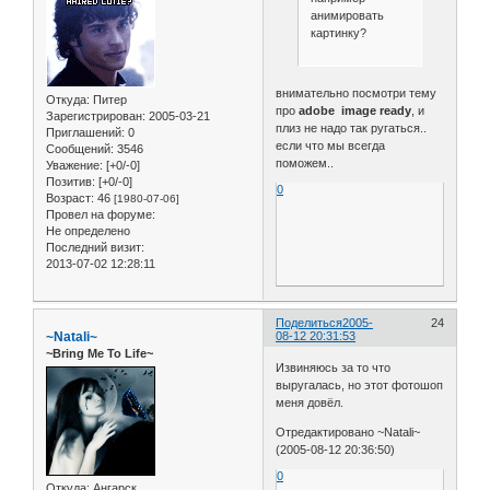
анимировать
картинку?
внимательно посмотри тему
Откуда:
Питер
про
adobe image ready
, и
Зарегистрирован
: 2005-03-21
плиз не надо так ругаться..
Приглашений:
0
если что мы всегда
Сообщений:
3546
поможем..
Уважение:
[+0/-0]
Позитив:
[+0/-0]
0
Возраст:
46
[1980-07-06]
Провел на форуме:
Не определено
Последний визит:
2013-07-02 12:28:11
Поделиться
2005-
24
~Natali~
08-12 20:31:53
~Bring Me To Life~
Извиняюсь за то что
выругалась, но этот фотошоп
меня довёл.
Отредактировано ~Natali~
(2005-08-12 20:36:50)
0
Откуда:
Ангарск