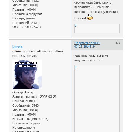
Сообщений:
4332
срочно надо было как-то
Уважение:
[+0/-0]
исправлять... Это было
Позитив:
[+0/-0]
первое, что в голову пришло.
Провел на форуме:
Прости!
Не определено
Последний визит:
0
2008-06-26 17:54:08
Поделиться
2005-
63
Lenka
03-26 19:45:24
u live to do something for others
удалила пост.. а я и не
not only for you
видела... ну воть...
0
Откуда:
Питер
Зарегистрирован
: 2005-03-21
Приглашений:
0
Сообщений:
3546
Уважение:
[+0/-0]
Позитив:
[+0/-0]
Возраст:
46
[1980-07-06]
Провел на форуме:
Не определено
Последний визит: