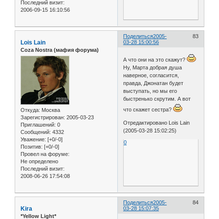
Последний визит:
2006-09-15 16:10:56
Поделиться
2005-
83
Lois Lain
03-28 15:00:56
Coza Nostra (мафия форума)
А что они на это скажут?
Ну, Марта добрая душа
наверное, согласится,
правда, Джонатан будет
выступать, но мы его
быстренько скрутим. А вот
что скажет сестра?
Откуда:
Москва
Зарегистрирован
: 2005-03-23
Отредактировано Lois Lain
Приглашений:
0
(2005-03-28 15:02:25)
Сообщений:
4332
Уважение:
[+0/-0]
0
Позитив:
[+0/-0]
Провел на форуме:
Не определено
Последний визит:
2008-06-26 17:54:08
Поделиться
2005-
84
Kira
03-28 15:07:35
*Yellow Light*