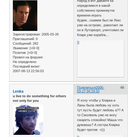
Народ а вот давайте ка
определимся в какой
собственно промежуток
времени играть
будем...скажем был ли Лекс
уже на острове...раюотает ли
он в Луторкорп, уничтожил ли
Зарегистрирован
: 2005-03-26
Кларк уже корабль...
Приглашений:
0
0
Сообщений:
282
Уважение:
[+0/-0]
Позитив:
[+0/-0]
Провел на форуме:
Не определено
Последний визит:
2007-08-13 22:56:03
Поделиться
2005-
66
Lenka
03-27 04:19:33
u live to do something for others
Я хочу чтобы у Кларка и
not only for you
Ланы была любовь ну хоть
тут пусть будет любовь а?? А
то Смолвиль уже не могу
смареть спокойно! Маша что
думаешь? А сестра Кларка
будет против =)))
0