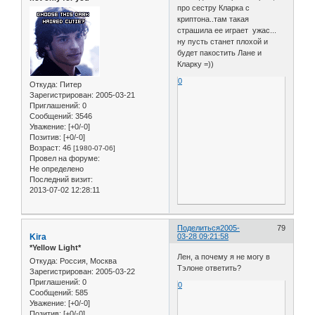
про сестру Кларка с
криптона..там такая
страшила ее играет ужас...
ну пусть станет плохой и
будет пакостить Лане и
Кларку =))
0
Откуда:
Питер
Зарегистрирован
: 2005-03-21
Приглашений:
0
Сообщений:
3546
Уважение:
[+0/-0]
Позитив:
[+0/-0]
Возраст:
46
[1980-07-06]
Провел на форуме:
Не определено
Последний визит:
2013-07-02 12:28:11
Поделиться
2005-
79
Kira
03-28 09:21:58
*Yellow Light*
Лен, а почему я не могу в
Откуда:
Россия, Москва
Тэлоне ответить?
Зарегистрирован
: 2005-03-22
Приглашений:
0
0
Сообщений:
585
Уважение:
[+0/-0]
Позитив:
[+0/-0]