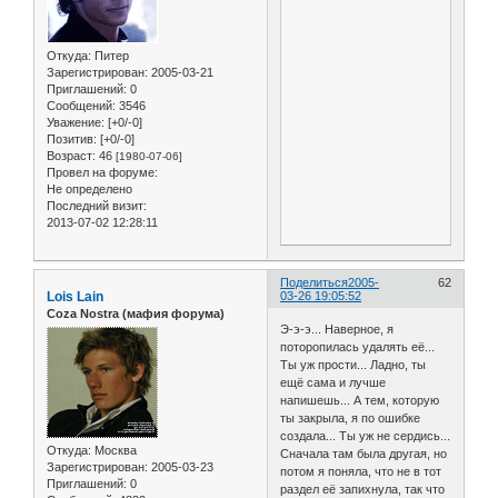
Откуда:
Питер
Зарегистрирован
: 2005-03-21
Приглашений:
0
Сообщений:
3546
Уважение:
[+0/-0]
Позитив:
[+0/-0]
Возраст:
46
[1980-07-06]
Провел на форуме:
Не определено
Последний визит:
2013-07-02 12:28:11
Поделиться
2005-
62
Lois Lain
03-26 19:05:52
Coza Nostra (мафия форума)
Э-э-э... Наверное, я
поторопилась удалять её...
Ты уж прости... Ладно, ты
ещё сама и лучше
напишешь... А тем, которую
ты закрыла, я по ошибке
создала... Ты уж не сердись...
Откуда:
Москва
Сначала там была другая, но
Зарегистрирован
: 2005-03-23
потом я поняла, что не в тот
Приглашений:
0
раздел её запихнула, так что