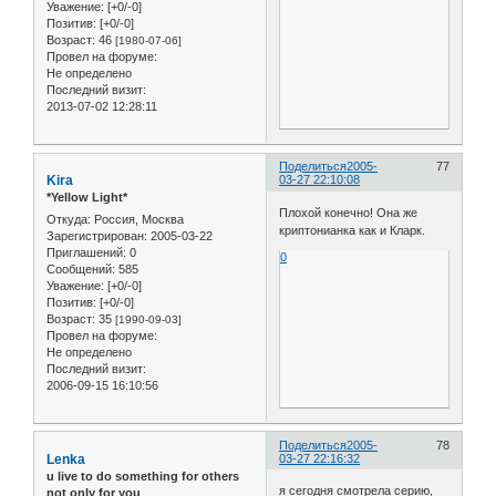
Уважение:
[+0/-0]
Позитив:
[+0/-0]
Возраст:
46
[1980-07-06]
Провел на форуме:
Не определено
Последний визит:
2013-07-02 12:28:11
Поделиться
2005-
77
Kira
03-27 22:10:08
*Yellow Light*
Плохой конечно! Она же
Откуда:
Россия, Москва
криптонианка как и Кларк.
Зарегистрирован
: 2005-03-22
Приглашений:
0
0
Сообщений:
585
Уважение:
[+0/-0]
Позитив:
[+0/-0]
Возраст:
35
[1990-09-03]
Провел на форуме:
Не определено
Последний визит:
2006-09-15 16:10:56
Поделиться
2005-
78
Lenka
03-27 22:16:32
u live to do something for others
я сегодня смотрела серию,
not only for you