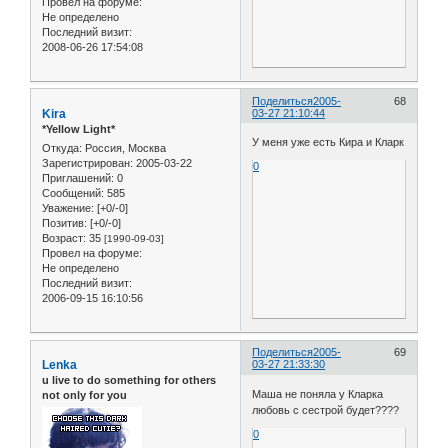
Провел на форуме:
Не определено
Последний визит:
2008-06-26 17:54:08
Поделиться
2005-
68
Kira
03-27 21:10:44
*Yellow Light*
У меня уже есть Кира и Кларк
Откуда:
Россия, Москва
Зарегистрирован
: 2005-03-22
0
Приглашений:
0
Сообщений:
585
Уважение:
[+0/-0]
Позитив:
[+0/-0]
Возраст:
35
[1990-09-03]
Провел на форуме:
Не определено
Последний визит:
2006-09-15 16:10:56
Поделиться
2005-
69
Lenka
03-27 21:33:30
u live to do something for others
Маша не поняла у Кларка
not only for you
любовь с сестрой будет????
0