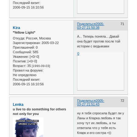
Последний визит:
2006-09-15 16:10:56
Поделиться
2005-
71
Kira
03-27 21:50:38
*Yellow Light*
А... Теперь поняла... Давай
Откуда:
Россия, Москва
она будет против после той
Зарегистрирован
: 2005-03-22
истории с ведьмами
Приглашений:
0
Сообщений:
585
0
Уважение:
[+0/-0]
Позитив:
[+0/-0]
Возраст:
35
[1990-09-03]
Провел на форуме:
Не определено
Последний визит:
2006-09-15 16:10:56
Поделиться
2005-
72
Lenka
03-27 21:51:43
u live to do something for others
ну я тебя спросила будет ли у
not only for you
Ланы и Кларка любовь я так
хочу тут их любовь, а ты
ответила что у тебя есть
Кларк и его сестра =))