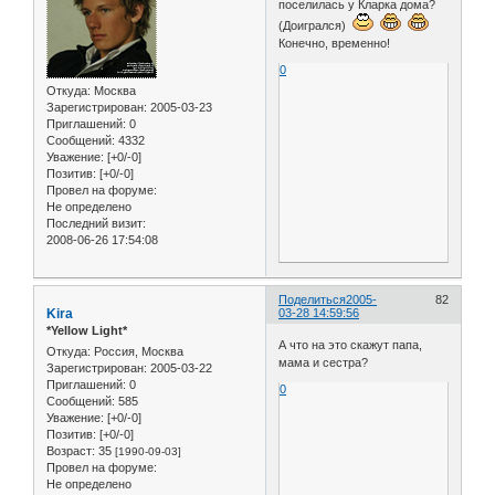
поселилась у Кларка дома?
(Доигрался)
Конечно, временно!
0
Откуда:
Москва
Зарегистрирован
: 2005-03-23
Приглашений:
0
Сообщений:
4332
Уважение:
[+0/-0]
Позитив:
[+0/-0]
Провел на форуме:
Не определено
Последний визит:
2008-06-26 17:54:08
Поделиться
2005-
82
Kira
03-28 14:59:56
*Yellow Light*
А что на это скажут папа,
Откуда:
Россия, Москва
мама и сестра?
Зарегистрирован
: 2005-03-22
Приглашений:
0
0
Сообщений:
585
Уважение:
[+0/-0]
Позитив:
[+0/-0]
Возраст:
35
[1990-09-03]
Провел на форуме:
Не определено