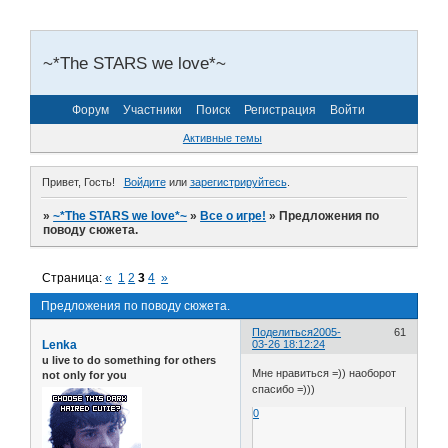
~*The STARS we love*~
Форум
Участники
Поиск
Регистрация
Войти
Активные темы
Привет, Гость!
Войдите
или
зарегистрируйтесь
.
»
~*The STARS we love*~
»
Все о игре!
»
Предложения по
поводу сюжета.
Страница:
«
1
2
3
4
»
Предложения по поводу сюжета.
Поделиться
2005-
61
Lenka
03-26 18:12:24
u live to do something for others
Мне нравиться =)) наоборот
not only for you
спасибо =)))
0