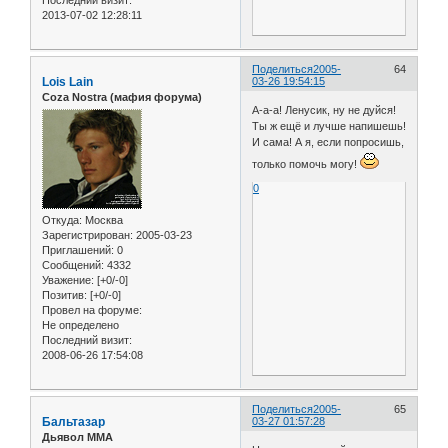
2013-07-02 12:28:11
Поделиться
2005-
64
Lois Lain
03-26 19:54:15
Coza Nostra (мафия форума)
А-а-а! Ленусик, ну не дуйся!
Ты ж ещё и лучше напишешь!
И сама! А я, если попросишь,
только помочь могу!
0
Откуда:
Москва
Зарегистрирован
: 2005-03-23
Приглашений:
0
Сообщений:
4332
Уважение:
[+0/-0]
Позитив:
[+0/-0]
Провел на форуме:
Не определено
Последний визит:
2008-06-26 17:54:08
Поделиться
2005-
65
Бальтазар
03-27 01:57:28
Дьявол ММА