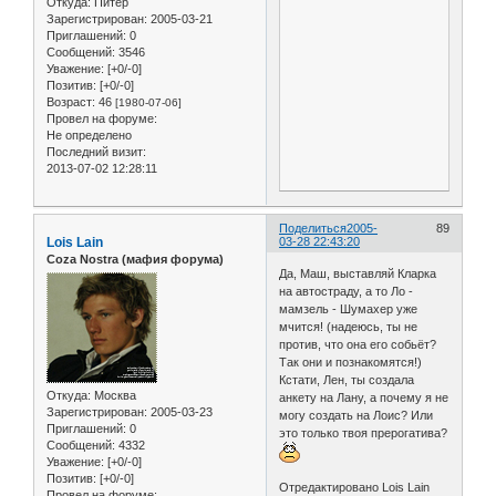
Откуда:
Питер
Зарегистрирован
: 2005-03-21
Приглашений:
0
Сообщений:
3546
Уважение:
[+0/-0]
Позитив:
[+0/-0]
Возраст:
46
[1980-07-06]
Провел на форуме:
Не определено
Последний визит:
2013-07-02 12:28:11
Поделиться
2005-
89
Lois Lain
03-28 22:43:20
Coza Nostra (мафия форума)
Да, Маш, выставляй Кларка
на автостраду, а то Ло -
мамзель - Шумахер уже
мчится! (надеюсь, ты не
против, что она его собьёт?
Так они и познакомятся!)
Кстати, Лен, ты создала
Откуда:
Москва
анкету на Лану, а почему я не
Зарегистрирован
: 2005-03-23
могу создать на Лоис? Или
Приглашений:
0
это только твоя прерогатива?
Сообщений:
4332
Уважение:
[+0/-0]
Позитив:
[+0/-0]
Отредактировано Lois Lain
Провел на форуме: