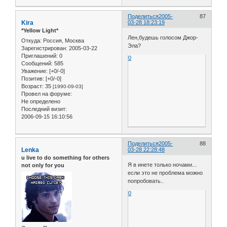
Поделиться
2005-
87
Kira
03-28 18:23:19
*Yellow Light*
Лен,будешь голосом Джор-
Откуда:
Россия, Москва
Эла?
Зарегистрирован
: 2005-03-22
Приглашений:
0
0
Сообщений:
585
Уважение:
[+0/-0]
Позитив:
[+0/-0]
Возраст:
35
[1990-09-03]
Провел на форуме:
Не определено
Последний визит:
2006-09-15 16:10:56
Поделиться
2005-
88
Lenka
03-28 22:28:48
u live to do something for others
Я в инете только ночами...
not only for you
если это не проблема можно
попробовать..
0