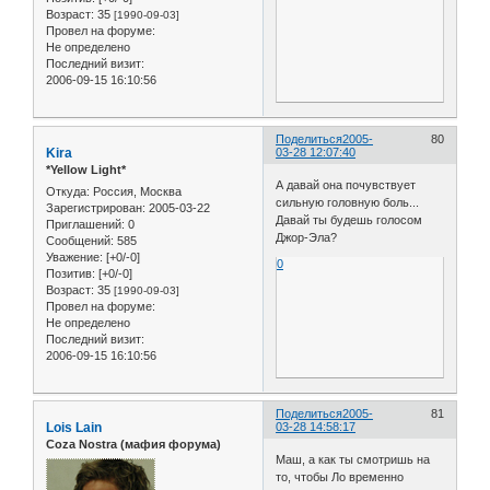
Возраст:
35
[1990-09-03]
Провел на форуме:
Не определено
Последний визит:
2006-09-15 16:10:56
Поделиться
2005-
80
Kira
03-28 12:07:40
*Yellow Light*
А давай она почувствует
Откуда:
Россия, Москва
сильную головную боль...
Зарегистрирован
: 2005-03-22
Давай ты будешь голосом
Приглашений:
0
Джор-Эла?
Сообщений:
585
Уважение:
[+0/-0]
0
Позитив:
[+0/-0]
Возраст:
35
[1990-09-03]
Провел на форуме:
Не определено
Последний визит:
2006-09-15 16:10:56
Поделиться
2005-
81
Lois Lain
03-28 14:58:17
Coza Nostra (мафия форума)
Маш, а как ты смотришь на
то, чтобы Ло временно