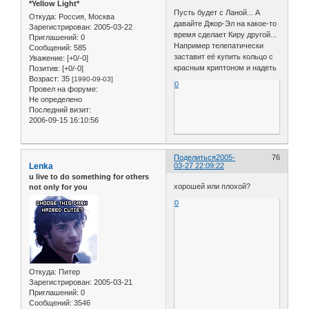
*Yellow Light*
Пусть будет с Ланой... А
Откуда:
Россия, Москва
давайте Джор-Эл на какое-то
Зарегистрирован
: 2005-03-22
время сделает Киру другой...
Приглашений:
0
Например телепатически
Сообщений:
585
заставит её купить кольцо с
Уважение:
[+0/-0]
красным криптоном и надеть
Позитив:
[+0/-0]
Возраст:
35
[1990-09-03]
0
Провел на форуме:
Не определено
Последний визит:
2006-09-15 16:10:56
Поделиться
2005-
76
Lenka
03-27 22:09:22
u live to do something for others
хорошей или плохой?
not only for you
0
Откуда:
Питер
Зарегистрирован
: 2005-03-21
Приглашений:
0
Сообщений:
3546