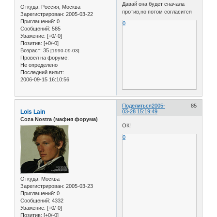
Давай она будет сначала
Откуда:
Россия, Москва
против,но потом согласится
Зарегистрирован
: 2005-03-22
Приглашений:
0
0
Сообщений:
585
Уважение:
[+0/-0]
Позитив:
[+0/-0]
Возраст:
35
[1990-09-03]
Провел на форуме:
Не определено
Последний визит:
2006-09-15 16:10:56
Поделиться
2005-
85
Lois Lain
03-28 15:19:49
Coza Nostra (мафия форума)
ОК!
0
Откуда:
Москва
Зарегистрирован
: 2005-03-23
Приглашений:
0
Сообщений:
4332
Уважение:
[+0/-0]
Позитив:
[+0/-0]