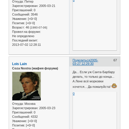
Откуда:
Питер
Зарегистрирован
: 2005-03-21
Приглашений:
0
Сообщений:
3546
Уважение:
[+0/-0]
Позитив:
[+0/-0]
Возраст:
46
[1980-07-06]
Провел на форуме:
Не определено
Последний визит:
2013-07-02 12:28:11
Поделиться
2005-
67
Lois Lain
03-27 12:29:30
Coza Nostra (мафия форума)
Да... Если уж Санта-Барбару
делать, то только до конца...
А Лене всё морковки
хочется... Да пожалуйста!
0
Откуда:
Москва
Зарегистрирован
: 2005-03-23
Приглашений:
0
Сообщений:
4332
Уважение:
[+0/-0]
Позитив:
[+0/-0]