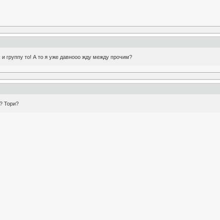
 и группу то! А то я уже давнооо жду между прочим?
? Тори?