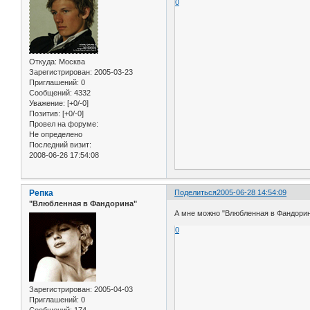
0
Откуда:
Москва
Зарегистрирован
: 2005-03-23
Приглашений:
0
Сообщений:
4332
Уважение:
[+0/-0]
Позитив:
[+0/-0]
Провел на форуме:
Не определено
Последний визит:
2008-06-26 17:54:08
Репка
Поделиться
2005-06-28 14:54:09
"Влюбленная в Фандорина"
А мне можно "Влюбленная в Фандорин
0
Зарегистрирован
: 2005-04-03
Приглашений:
0
Сообщений:
174