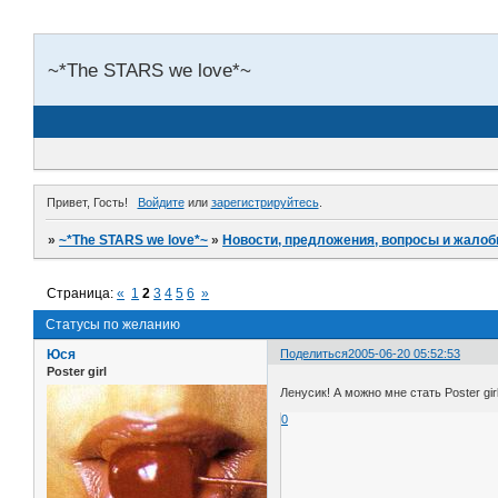
~*The STARS we love*~
Привет, Гость!
Войдите
или
зарегистрируйтесь
.
»
~*The STARS we love*~
»
Новости, предложения, вопросы и жало
Страница:
«
1
2
3
4
5
6
»
Статусы по желанию
Юся
Поделиться
2005-06-20 05:52:53
Poster girl
Ленусик! А можно мне стать Poster gi
0