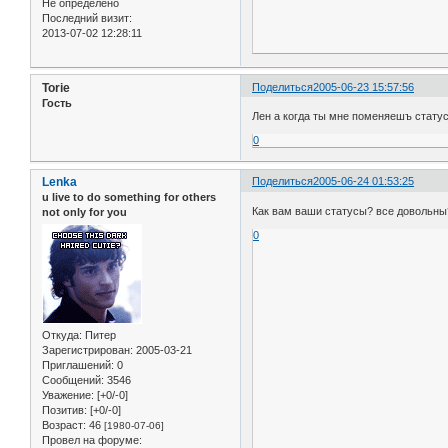
Не определено
Последний визит:
2013-07-02 12:28:11
Torie
Поделиться
2005-06-23 15:57:56
Гость
Лен а когда ты мне поменяешъ статус
0
Lenka
Поделиться
2005-06-24 01:53:25
u live to do something for others
Как вам ваши статусы? все довольны
not only for you
0
Откуда:
Питер
Зарегистрирован
: 2005-03-21
Приглашений:
0
Сообщений:
3546
Уважение:
[+0/-0]
Позитив:
[+0/-0]
Возраст:
46
[1980-07-06]
Провел на форуме: