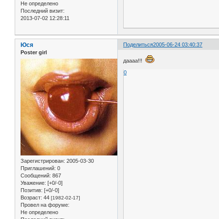
Не определено
Последний визит:
2013-07-02 12:28:11
Юся
Поделиться
2005-06-24 03:40:37
Poster girl
даааа!!!
0
Зарегистрирован
: 2005-03-30
Приглашений:
0
Сообщений:
867
Уважение:
[+0/-0]
Позитив:
[+0/-0]
Возраст:
44
[1982-02-17]
Провел на форуме:
Не определено