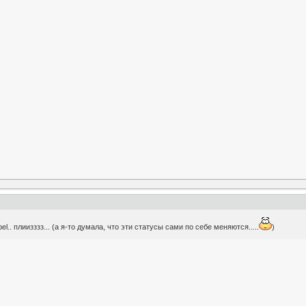
l.. плиизззз... (а я-то думала, что эти статусы сами по себе меняются.....
)