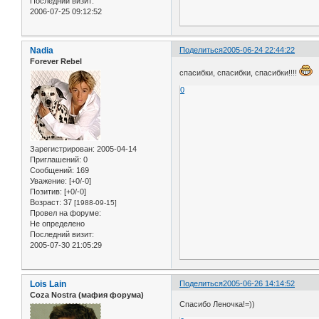
Последний визит:
2006-07-25 09:12:52
Nadia
Поделиться
2005-06-24 22:44:22
Forever Rebel
спасибки, спасибки, спасибки!!!!
0
Зарегистрирован
: 2005-04-14
Приглашений:
0
Сообщений:
169
Уважение:
[+0/-0]
Позитив:
[+0/-0]
Возраст:
37
[1988-09-15]
Провел на форуме:
Не определено
Последний визит:
2005-07-30 21:05:29
Lois Lain
Поделиться
2005-06-26 14:14:52
Coza Nostra (мафия форума)
Спасибо Леночка!=))