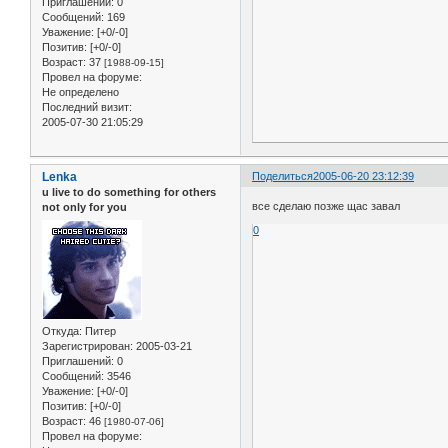
Приглашений:
0
Сообщений:
169
Уважение:
[+0/-0]
Позитив:
[+0/-0]
Возраст:
37
[1988-09-15]
Провел на форуме:
Не определено
Последний визит:
2005-07-30 21:05:29
Lenka
Поделиться
2005-06-20 23:12:39
u live to do something for others
все сделаю позже щас завал
not only for you
0
Откуда:
Питер
Зарегистрирован
: 2005-03-21
Приглашений:
0
Сообщений:
3546
Уважение:
[+0/-0]
Позитив:
[+0/-0]
Возраст:
46
[1980-07-06]
Провел на форуме: