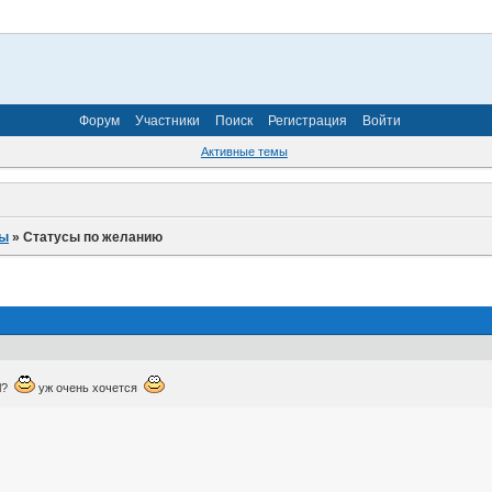
Форум
Участники
Поиск
Регистрация
Войти
Активные темы
бы
»
Статусы по желанию
rl?
уж очень хочется