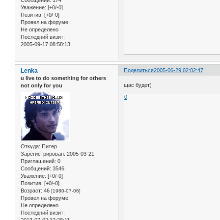
Уважение:
[+0/-0]
Позитив:
[+0/-0]
Провел на форуме:
Не определено
Последний визит:
2005-09-17 08:58:13
Lenka
Поделиться
2005-06-29 02:02:47
u live to do something for others
щас будет)
not only for you
0
Откуда:
Питер
Зарегистрирован
: 2005-03-21
Приглашений:
0
Сообщений:
3546
Уважение:
[+0/-0]
Позитив:
[+0/-0]
Возраст:
46
[1980-07-06]
Провел на форуме:
Не определено
Последний визит:
2013-07-02 12:28:11