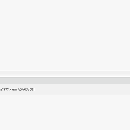
а"??? я его АБАЖАЮ!!!!