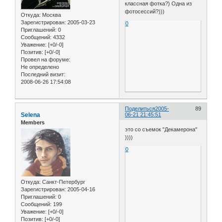
классная фотка?) Одна из
фотосессий?)))
Откуда:
Москва
Зарегистрирован
: 2005-03-23
0
Приглашений:
0
Сообщений:
4332
Уважение:
[+0/-0]
Позитив:
[+0/-0]
Провел на форуме:
Не определено
Последний визит:
2008-06-26 17:54:08
Поделиться
2005-
89
Selena
06-21 21:45:51
Members
это со съемок "Декамерона"
))))
0
Откуда:
Санкт-Петербург
Зарегистрирован
: 2005-04-16
Приглашений:
0
Сообщений:
199
Уважение:
[+0/-0]
Позитив:
[+0/-0]