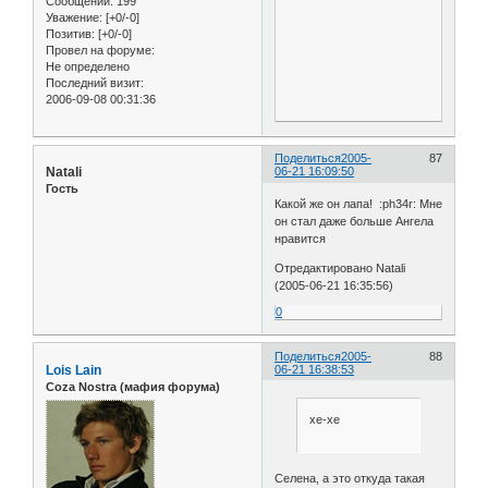
Сообщений:
199
Уважение:
[+0/-0]
Позитив:
[+0/-0]
Провел на форуме:
Не определено
Последний визит:
2006-09-08 00:31:36
Поделиться
2005-
87
Natali
06-21 16:09:50
Гость
Какой же он лапа! :ph34r: Мне
он стал даже больше Ангела
нравится
Отредактировано Natali
(2005-06-21 16:35:56)
0
Поделиться
2005-
88
Lois Lain
06-21 16:38:53
Coza Nostra (мафия форума)
хе-хе
Селена, а это откуда такая