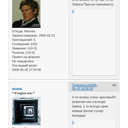
Элвиса Пресли смахивает))
0
Откуда:
Москва
Зарегистрирован
: 2005-03-23
Приглашений:
0
Сообщений:
4332
Уважение:
[+0/-0]
Позитив:
[+0/-0]
Провел на форуме:
Не определено
Последний визит:
2008-06-26 17:54:08
Поделиться
2005-
66
oxana
06-15 18:58:26
*~Forgive me~*
А по-моему очень красивый!!!
(впрочем как и всегда)
Selena, у тя всегда такие
клевые фотки! супер!
молодца!
0