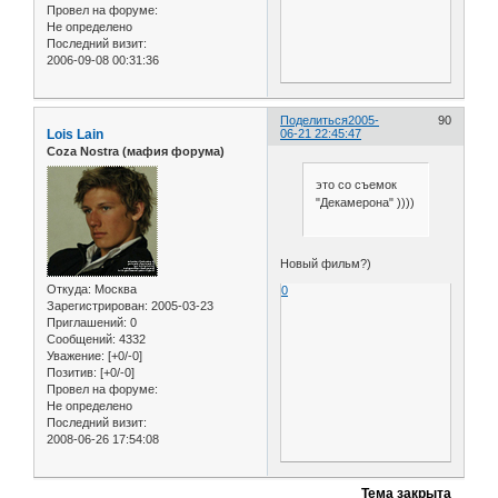
Провел на форуме:
Не определено
Последний визит:
2006-09-08 00:31:36
Поделиться
2005-
90
Lois Lain
06-21 22:45:47
Coza Nostra (мафия форума)
это со съемок
"Декамерона" ))))
Новый фильм?)
Откуда:
Москва
0
Зарегистрирован
: 2005-03-23
Приглашений:
0
Сообщений:
4332
Уважение:
[+0/-0]
Позитив:
[+0/-0]
Провел на форуме:
Не определено
Последний визит:
2008-06-26 17:54:08
Тема закрыта