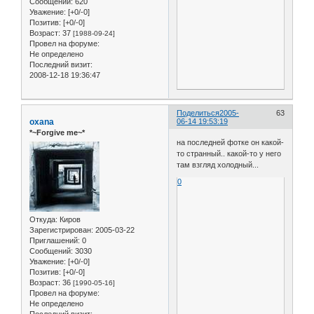
Сообщений:
620
Уважение:
[+0/-0]
Позитив:
[+0/-0]
Возраст:
37
[1988-09-24]
Провел на форуме:
Не определено
Последний визит:
2008-12-18 19:36:47
Поделиться
2005-
63
oxana
06-14 19:53:19
*~Forgive me~*
на последней фотке он какой-
то странный.. какой-то у него
там взгляд холодный...
0
Откуда:
Киров
Зарегистрирован
: 2005-03-22
Приглашений:
0
Сообщений:
3030
Уважение:
[+0/-0]
Позитив:
[+0/-0]
Возраст:
36
[1990-05-16]
Провел на форуме:
Не определено
Последний визит: