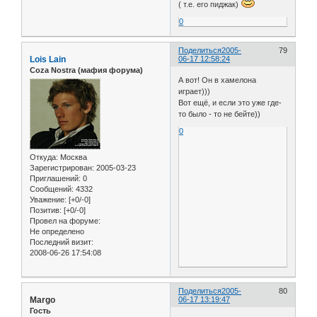
( т.е. его пиджак)
0
Поделиться
2005-
79
Lois Lain
06-17 12:58:24
Coza Nostra (мафия форума)
А вот! Он в хамелона
играет)))
Вот ещё, и если это уже где-
то было - то не бейте))
0
Откуда:
Москва
Зарегистрирован
: 2005-03-23
Приглашений:
0
Сообщений:
4332
Уважение:
[+0/-0]
Позитив:
[+0/-0]
Провел на форуме:
Не определено
Последний визит:
2008-06-26 17:54:08
Поделиться
2005-
80
Margo
06-17 13:19:47
Гость