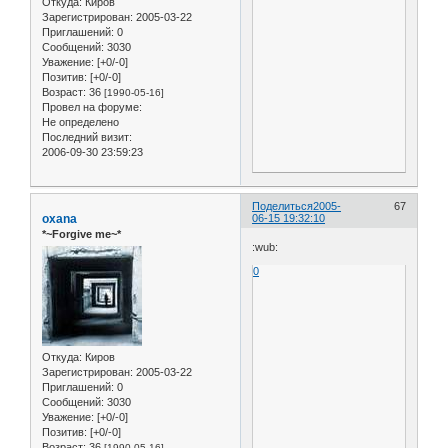
Откуда:
Киров
Зарегистрирован
: 2005-03-22
Приглашений:
0
Сообщений:
3030
Уважение:
[+0/-0]
Позитив:
[+0/-0]
Возраст:
36
[1990-05-16]
Провел на форуме:
Не определено
Последний визит:
2006-09-30 23:59:23
Поделиться
2005-
67
oxana
06-15 19:32:10
*~Forgive me~*
:wub:
0
Откуда:
Киров
Зарегистрирован
: 2005-03-22
Приглашений:
0
Сообщений:
3030
Уважение:
[+0/-0]
Позитив:
[+0/-0]
Возраст:
36
[1990-05-16]