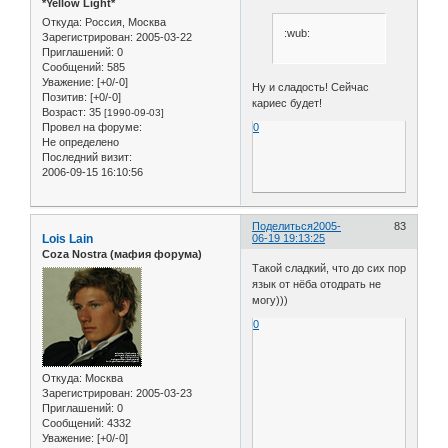
*Yellow Light*
Откуда:
Россия, Москва
:wub:
Зарегистрирован
: 2005-03-22
Приглашений:
0
Сообщений:
585
Уважение:
[+0/-0]
Ну и сладость! Сейчас
Позитив:
[+0/-0]
кариес будет!
Возраст:
35
[1990-09-03]
0
Провел на форуме:
Не определено
Последний визит:
2006-09-15 16:10:56
Поделиться
2005-
83
Lois Lain
06-19 19:13:25
Coza Nostra (мафия форума)
Такой сладкий, что до сих пор
язык от нёба отодрать не
могу)))
0
Откуда:
Москва
Зарегистрирован
: 2005-03-23
Приглашений:
0
Сообщений:
4332
Уважение:
[+0/-0]