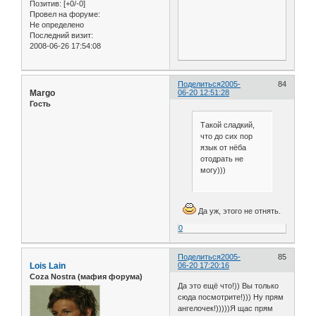
Позитив:
[+0/-0]
Провел на форуме:
Не определено
Последний визит:
2008-06-26 17:54:08
Поделиться
2005-
84
Margo
06-20 12:51:28
Гость
Такой сладкий,
что до сих пор
язык от нёба
отодрать не
могу)))
Да уж, этого не отнять.
0
Поделиться
2005-
85
Lois Lain
06-20 17:20:16
Coza Nostra (мафия форума)
Да это ещё что!)) Вы только
сюда посмотрите!))) Ну прям
ангелочек!)))))Я щас прям