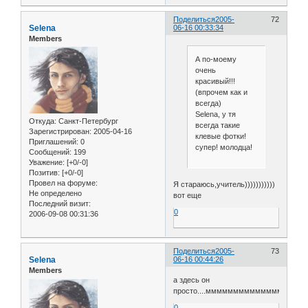
Поделиться
2005-
72
Selena
06-16 00:33:34
Members
А по-моему
очень
красивый!!!
(впрочем как и
всегда)
Selena, у тя
Откуда:
Санкт-Петербург
всегда такие
Зарегистрирован
: 2005-04-16
клевые фотки!
Приглашений:
0
супер! молодца!
Сообщений:
199
Уважение:
[+0/-0]
Позитив:
[+0/-0]
Провел на форуме:
Я стараюсь,учитель)))))))))))
Не определено
вот еще
Последний визит:
0
2006-09-08 00:31:36
Поделиться
2005-
73
Selena
06-16 00:44:26
Members
а здесь он
просто....мммммммммммммммм))))))
0