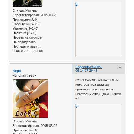
0
Откуда:
Москва
Зарегистрирован
: 2005-03-23
Приглашений:
0
Сообщений:
4332
Уважение:
[+0/-0]
Позитив:
[+0/-0]
Провел на форуме:
Не определено
Последний визит:
2008-06-26 17:54:08
Поделиться
2005-
62
hope
06-14 17:29:43
~Enchantress~
ну..не на всех фотках..но на
некоторый он даже до
противного смазливый.а
некоторых очень даже ничего
=))
0
Откуда:
Москва
Зарегистрирован
: 2005-03-21
Приглашений:
0