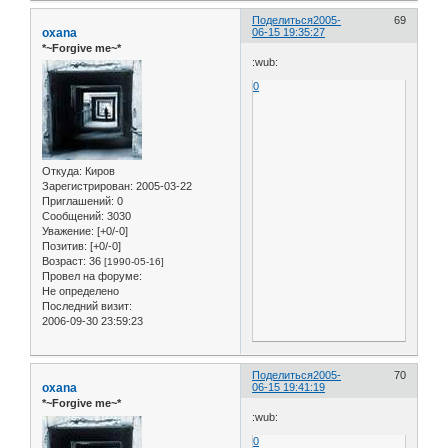
Поделиться
2005-
69
oxana
06-15 19:35:27
*~Forgive me~*
:wub:
0
Откуда:
Киров
Зарегистрирован
: 2005-03-22
Приглашений:
0
Сообщений:
3030
Уважение:
[+0/-0]
Позитив:
[+0/-0]
Возраст:
36
[1990-05-16]
Провел на форуме:
Не определено
Последний визит:
2006-09-30 23:59:23
Поделиться
2005-
70
oxana
06-15 19:41:19
*~Forgive me~*
:wub:
0