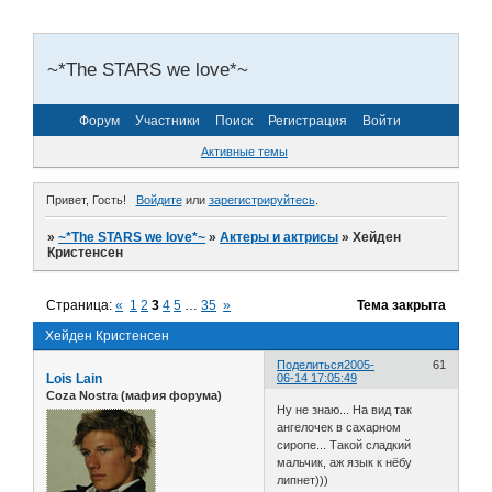
~*The STARS we love*~
Форум
Участники
Поиск
Регистрация
Войти
Активные темы
Привет, Гость!
Войдите
или
зарегистрируйтесь
.
»
~*The STARS we love*~
»
Актеры и актрисы
»
Хейден
Кристенсен
Страница:
«
1
2
3
4
5
…
35
»
Тема закрыта
Хейден Кристенсен
Поделиться
2005-
61
Lois Lain
06-14 17:05:49
Coza Nostra (мафия форума)
Ну не знаю... На вид так
ангелочек в сахарном
сиропе... Такой сладкий
мальчик, аж язык к нёбу
липнет)))