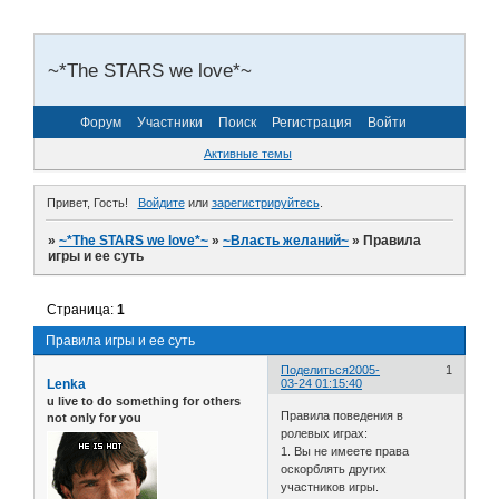
~*The STARS we love*~
Форум
Участники
Поиск
Регистрация
Войти
Активные темы
Привет, Гость!
Войдите
или
зарегистрируйтесь
.
»
~*The STARS we love*~
»
~Власть желаний~
»
Правила
игры и ее суть
Страница:
1
Правила игры и ее суть
Поделиться
2005-
1
Lenka
03-24 01:15:40
u live to do something for others
Правила поведения в
not only for you
ролевых играх:
1. Вы не имеете права
оскорблять других
участников игры.