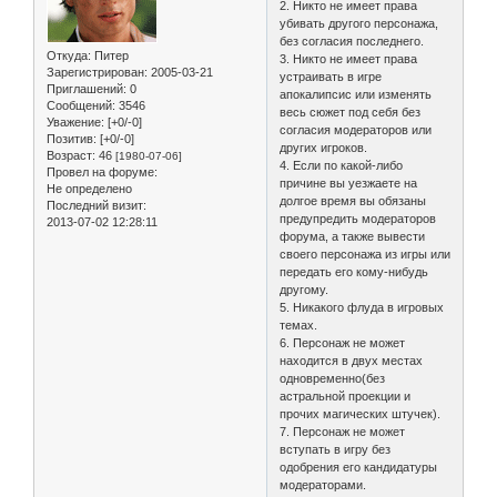
2. Никто не имеет права
убивать другого персонажа,
без согласия последнего.
Откуда:
Питер
3. Никто не имеет права
Зарегистрирован
: 2005-03-21
устраивать в игре
Приглашений:
0
апокалипсис или изменять
Сообщений:
3546
весь сюжет под себя без
Уважение:
[+0/-0]
согласия модераторов или
Позитив:
[+0/-0]
других игроков.
Возраст:
46
[1980-07-06]
4. Если по какой-либо
Провел на форуме:
причине вы уезжаете на
Не определено
долгое время вы обязаны
Последний визит:
предупредить модераторов
2013-07-02 12:28:11
форума, а также вывести
своего персонажа из игры или
передать его кому-нибудь
другому.
5. Никакого флуда в игровых
темах.
6. Персонаж не может
находится в двух местах
одновременно(без
астральной проекции и
прочих магических штучек).
7. Персонаж не может
вступать в игру без
одобрения его кандидатуры
модераторами.