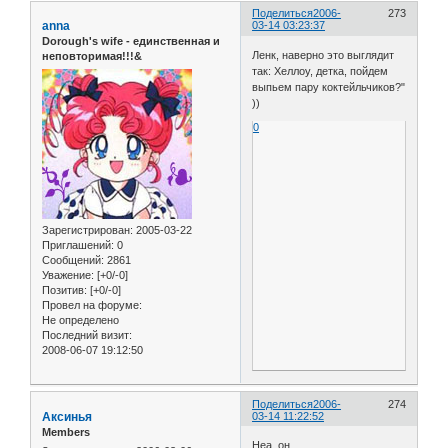
Поделиться
2006-
273
anna
03-14 03:23:37
Dorough's wife - единственная и
Ленк, наверно это выглядит
неповторимая!!!&
так: Хеллоу, детка, пойдем
выпьем пару коктейльчиков?"
))
0
Зарегистрирован
: 2005-03-22
Приглашений:
0
Сообщений:
2861
Уважение:
[+0/-0]
Позитив:
[+0/-0]
Провел на форуме:
Не определено
Последний визит:
2008-06-07 19:12:50
Поделиться
2006-
274
Аксинья
03-14 11:22:52
Members
Неа, он