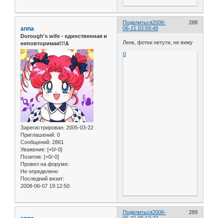
Поделиться
2006-
288
anna
06-21 03:59:48
Dorough's wife - единственная и
Ленк, фотки нетути, не вижу
неповторимая!!!&
0
Зарегистрирован
: 2005-03-22
Приглашений:
0
Сообщений:
2861
Уважение:
[+0/-0]
Позитив:
[+0/-0]
Провел на форуме:
Не определено
Последний визит:
2008-06-07 19:12:50
Поделиться
2006-
289