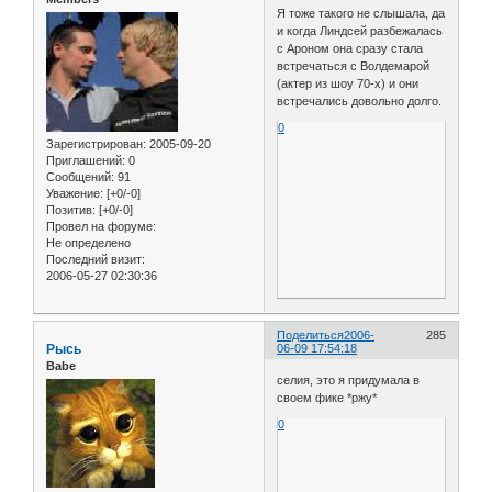
Я тоже такого не слышала, да
и когда Линдсей разбежалась
с Ароном она сразу стала
встречаться с Волдемарой
(актер из шоу 70-х) и они
встречались довольно долго.
0
Зарегистрирован
: 2005-09-20
Приглашений:
0
Сообщений:
91
Уважение:
[+0/-0]
Позитив:
[+0/-0]
Провел на форуме:
Не определено
Последний визит:
2006-05-27 02:30:36
Поделиться
2006-
285
Рысь
06-09 17:54:18
Babe
селия, это я придумала в
своем фике *ржу*
0