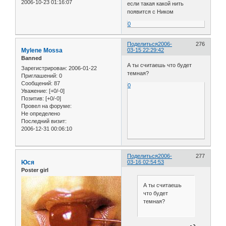
2006-10-23 01:16:07
если такая какой нить
появится с Ником
0
Поделиться
2006-
276
Mylene Mossa
03-15 22:29:42
Banned
А ты считаешь что будет
Зарегистрирован
: 2006-01-22
темная?
Приглашений:
0
Сообщений:
87
0
Уважение:
[+0/-0]
Позитив:
[+0/-0]
Провел на форуме:
Не определено
Последний визит:
2006-12-31 00:06:10
Поделиться
2006-
277
Юся
03-16 02:54:53
Poster girl
А ты считаешь
что будет
темная?