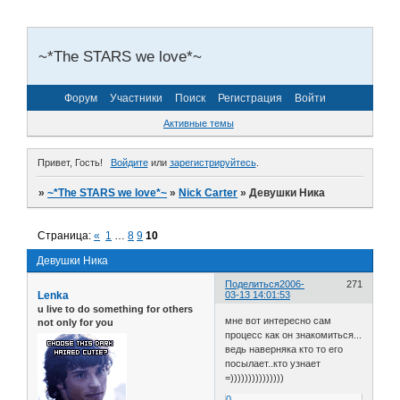
~*The STARS we love*~
Форум
Участники
Поиск
Регистрация
Войти
Активные темы
Привет, Гость!
Войдите
или
зарегистрируйтесь
.
»
~*The STARS we love*~
»
Nick Carter
»
Девушки Ника
Страница:
«
1
…
8
9
10
Девушки Ника
Поделиться
2006-
271
Lenka
03-13 14:01:53
u live to do something for others
мне вот интересно сам
not only for you
процесс как он знакомиться...
ведь наверняка кто то его
посылает..кто узнает
=)))))))))))))))
0