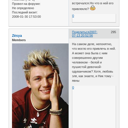
встречался.Но что в ней его
Провел на форуме:
Не определено
привлекло?
Последний визит:
0
2008-01-30 17:53:00
Поделиться
2007-
295
Zёsya
07-13 20:52:56
Members
На самом деле, непонятно,
что могло его привлечь в ней.
А может она была с ним
соверешенно другим
человеком - белой и
пушистой девочкой-
одуванчиком? Хотя, любовь
зля, как знаете, и Ник тому -
явны
0