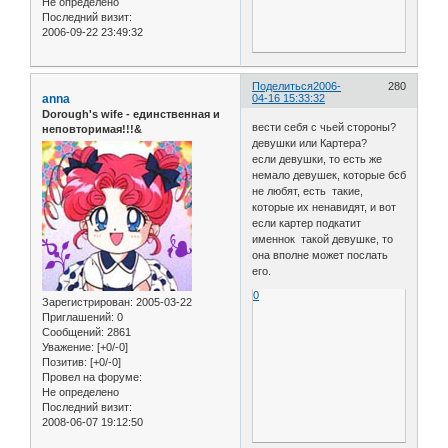
Не определено
Последний визит:
2006-09-22 23:49:32
Поделиться
2006-
280
anna
04-16 15:33:32
Dorough's wife - единственная и
вести себя с чьей стороны?
неповторимая!!!&
девушки или Картера?
если девушки, то есть же
немало девушек, которые бсб
не любят, есть такие,
которые их ненавидят, и вот
если картер подкатит
именнок такой девушке, то
она вполне может послать
его.
0
Зарегистрирован
: 2005-03-22
Приглашений:
0
Сообщений:
2861
Уважение:
[+0/-0]
Позитив:
[+0/-0]
Провел на форуме:
Не определено
Последний визит:
2008-06-07 19:12:50