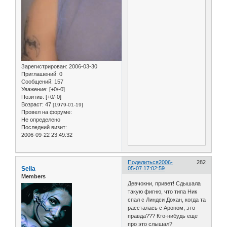
Зарегистрирован
: 2006-03-30
Приглашений:
0
Сообщений:
157
Уважение:
[+0/-0]
Позитив:
[+0/-0]
Возраст:
47
[1979-01-19]
Провел на форуме:
Не определено
Последний визит:
2006-09-22 23:49:32
Поделиться
2006-
282
Selia
05-07 17:02:59
Members
Девчокни, привет! Сдышала
такую фигню, что типа Ник
спал с Линдси Дохан, когда та
рассталась с Ароном, это
правда??? Кто-нибудь еще
про это слышал?