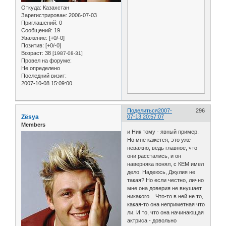
Откуда:
Казахстан
Зарегистрирован
: 2006-07-03
Приглашений:
0
Сообщений:
19
Уважение:
[+0/-0]
Позитив:
[+0/-0]
Возраст:
38
[1987-08-31]
Провел на форуме:
Не определено
Последний визит:
2007-10-08 15:09:00
Поделиться
2007-
296
Zёsya
07-13 20:57:07
Members
и Ник тому - явный пример.
Но мне кажется, это уже
неважно, ведь главное, что
они расстались, и он
наверняка понял, с КЕМ имел
дело. Надеюсь, Джулия не
такая? Но если честно, лично
мне она доверия не внушает
никакого... Что-то в ней не то,
какая-то она неприметная что
ли. И то, что она начинающая
актриса - довольно