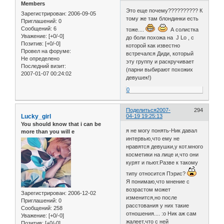
Members
Это еще почему?????????? К
Зарегистрирован
: 2006-09-05
тому же там блондинки есть
Приглашений:
0
Сообщений:
6
тоже....
А солистка
Уважение:
[+0/-0]
до боли похожа на J Lo , с
Позитив:
[+0/-0]
которой как известно
Провел на форуме:
встречался Диди, который
Не определено
эту группу и раскручивает
Последний визит:
(парни выбирают похожих
2007-01-07 00:24:02
девушек!)
0
Поделиться
2007-
294
Lucky_girl
04-19 19:25:13
You should know that i can be
я не могу понять-Ник давал
more than you will e
интервью,что ему не
нравятся девушки,у кот.много
косметики на лице и,что они
курят и пьют.Разве к такому
типу относится Пэрис?
Я понимаю,что мнение с
возрастом может
Зарегистрирован
: 2006-12-02
изменится,но после
Приглашений:
0
расстования у них такие
Сообщений:
258
отношения.... :o Ник аж сам
Уважение:
[+0/-0]
жалеет,что с ней
Позитив:
[+0/-0]