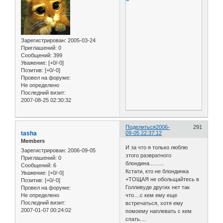
Зарегистрирован
: 2005-03-24
Приглашений:
0
Сообщений:
399
Уважение:
[+0/-0]
Позитив:
[+0/-0]
Провел на форуме:
Не определено
Последний визит:
2007-08-25 02:30:32
Поделиться
2006-
291
tasha
09-05 22:37:12
Members
И за что я только люблю
Зарегистрирован
: 2006-09-05
этого развратного
Приглашений:
0
блондина..........
Сообщений:
6
Кстати, кто не блондинка
Уважение:
[+0/-0]
+ТОЩАЯ не обольщайтесь в
Позитив:
[+0/-0]
Голливуде других нет так
Провел на форуме:
Не определено
что....с кем ему еще
Последний визит:
встречаться, хотя ему
2007-01-07 00:24:02
помоему наплевать с кем
спать....