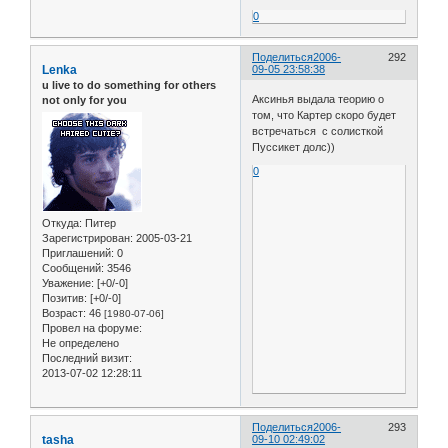
0
Поделиться
2006-
292
Lenka
09-05 23:58:38
u live to do something for others
Аксинья выдала теорию о
not only for you
том, что Картер скоро будет
встречаться с солисткой
Пуссикет долс))
0
Откуда:
Питер
Зарегистрирован
: 2005-03-21
Приглашений:
0
Сообщений:
3546
Уважение:
[+0/-0]
Позитив:
[+0/-0]
Возраст:
46
[1980-07-06]
Провел на форуме:
Не определено
Последний визит:
2013-07-02 12:28:11
Поделиться
2006-
293
tasha
09-10 02:49:02