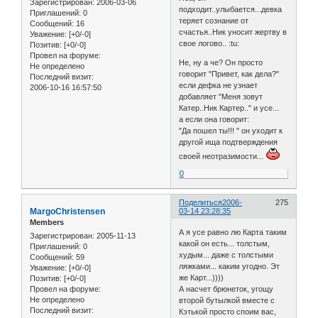
Зарегистрирован
: 2006-03-06
подходит..улыбается...девка
Приглашений:
0
теряет сознание от
Сообщений:
16
счастья..Ник уносит жертву в
Уважение:
[+0/-0]
свое логово.. :tu:
Позитив:
[+0/-0]
Провел на форуме:
Не, ну а че? Он просто
Не определено
говорит "Привет, как дела?"
Последний визит:
если дефка не узнает
2006-10-16 16:57:50
добавляет "Меня зовут
Катер..Ник Картер.." и усе...
а если она говорит:
"Да пошел ты!!! " он уходит к
другой ища подтверждения
своей неотразимости...
0
Поделиться
2006-
275
MargoChristensen
03-14 23:28:35
Members
А я усе равно лю Карта таким
Зарегистрирован
: 2005-11-13
какой он есть... толстым,
Приглашений:
0
худым... даже с толстыми
Сообщений:
59
ляжками... каким угодно. Эт
Уважение:
[+0/-0]
же Карт...))))
Позитив:
[+0/-0]
А насчет брюнеток, угощу
Провел на форуме:
Не определено
второй бутылкой вместе с
Последний визит:
Кэтькой просто споим вас,