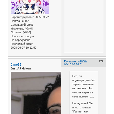
Зарегистрирован
: 2005-03-22
Приглашений:
0
Сообщений:
2861
Уважение:
[+0/-0]
Позитив:
[+0/-0]
Провел на форуме:
Не определено
Последний визит:
2008-06-07 19:12:50
Поделиться
2006-
279
Jane55
04-15 03:26:01
Just AJ Mclean
Неа, он
подходит..улыбается...девка
теряет сознание
от счастья..Ник
уносит жертву в
свое логово.. :tu:
Не, ну а че? Он
просто говорит
"Привет, как