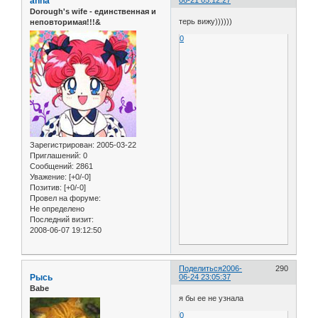
anna
06-21 05:12:27
Dorough's wife - единственная и
терь вижу))))))
неповторимая!!!&
0
Зарегистрирован
: 2005-03-22
Приглашений:
0
Сообщений:
2861
Уважение:
[+0/-0]
Позитив:
[+0/-0]
Провел на форуме:
Не определено
Последний визит:
2008-06-07 19:12:50
Поделиться
2006-
290
Рысь
06-24 23:05:37
Babe
я бы ее не узнала
0