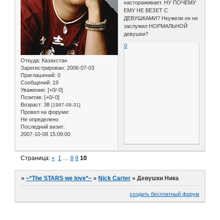
настораживает. НУ ПОЧЕМУ
ЕМУ НЕ ВЕЗЕТ С
ДЕВУШКАМИ? Нкужели он не
заслужил НОРМАЛЬНОЙ
девушки?
0
Откуда:
Казахстан
Зарегистрирован
: 2006-07-03
Приглашений:
0
Сообщений:
19
Уважение:
[+0/-0]
Позитив:
[+0/-0]
Возраст:
38
[1987-08-31]
Провел на форуме:
Не определено
Последний визит:
2007-10-08 15:09:00
Страница:
«
1
…
8
9
10
»
~*The STARS we love*~
»
Nick Carter
»
Девушки Ника
создать бесплатный форум