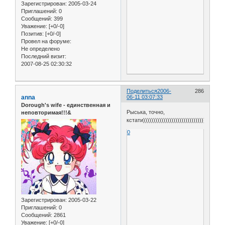
Зарегистрирован
: 2005-03-24
Приглашений:
0
Сообщений:
399
Уважение:
[+0/-0]
Позитив:
[+0/-0]
Провел на форуме:
Не определено
Последний визит:
2007-08-25 02:30:32
Поделиться
2006-
286
anna
06-11 03:07:33
Dorough's wife - единственная и
Рыська, точно,
неповторимая!!!&
кстати))))))))))))))))))))))))))))))))
0
Зарегистрирован
: 2005-03-22
Приглашений:
0
Сообщений:
2861
Уважение:
[+0/-0]