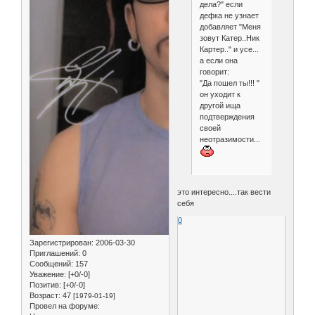
дела?" если
дефка не узнает
добавляет "Меня
зовут Катер..Ник
Картер.." и усе...
а если она
говорит:
"Да пошел ты!!! "
он уходит к
другой ища
подтверждения
своей
неотразимости...
это интересно....так вести
себя
0
Зарегистрирован
: 2006-03-30
Приглашений:
0
Сообщений:
157
Уважение:
[+0/-0]
Позитив:
[+0/-0]
Возраст:
47
[1979-01-19]
Провел на форуме: