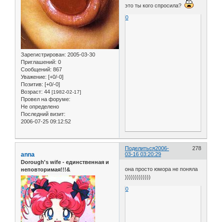
это ты кого спросила?
0
Зарегистрирован
: 2005-03-30
Приглашений:
0
Сообщений:
867
Уважение:
[+0/-0]
Позитив:
[+0/-0]
Возраст:
44
[1982-02-17]
Провел на форуме:
Не определено
Последний визит:
2006-07-25 09:12:52
Поделиться
2006-
278
anna
03-16 03:20:29
Dorough's wife - единственная и
она просто юмора не поняла
неповторимая!!!&
)))))))))))))
0