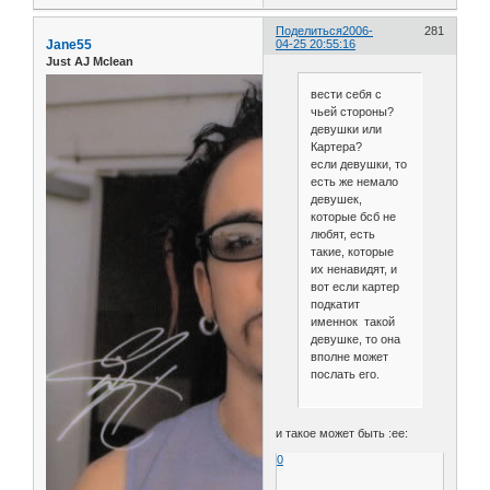
Поделиться
2006-
281
Jane55
04-25 20:55:16
Just AJ Mclean
вести себя с
чьей стороны?
девушки или
Картера?
если девушки, то
есть же немало
девушек,
которые бсб не
любят, есть
такие, которые
их ненавидят, и
вот если картер
подкатит
именнок такой
девушке, то она
вполне может
послать его.
и такое может быть :ee:
0