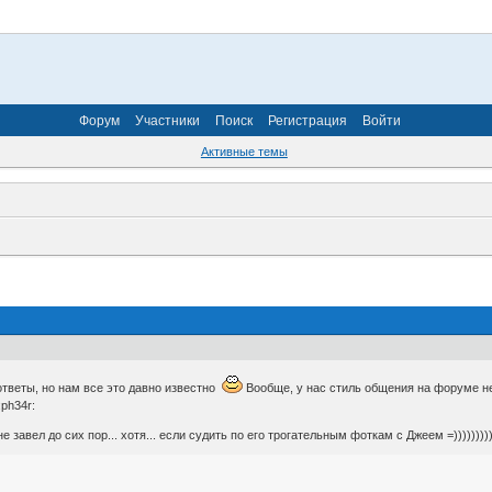
Форум
Участники
Поиск
Регистрация
Войти
Активные темы
ответы, но нам все это давно известно
Вообще, у нас стиль общения на форуме нем
ph34r:
завел до сих пор... хотя... если судить по его трогательным фоткам с Джеем =))))))))))))))