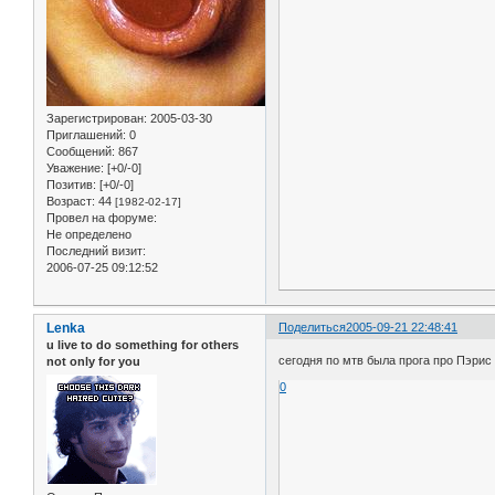
Зарегистрирован
: 2005-03-30
Приглашений:
0
Сообщений:
867
Уважение:
[+0/-0]
Позитив:
[+0/-0]
Возраст:
44
[1982-02-17]
Провел на форуме:
Не определено
Последний визит:
2006-07-25 09:12:52
Lenka
Поделиться
2005-09-21 22:48:41
u live to do something for others
сегодня по мтв была прога про Пэрис у
not only for you
0