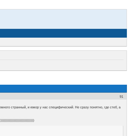
91
ного странный, и юмор у нас специфический. Не сразу понятно, где стеб, а
)))))))))))))))))))))))