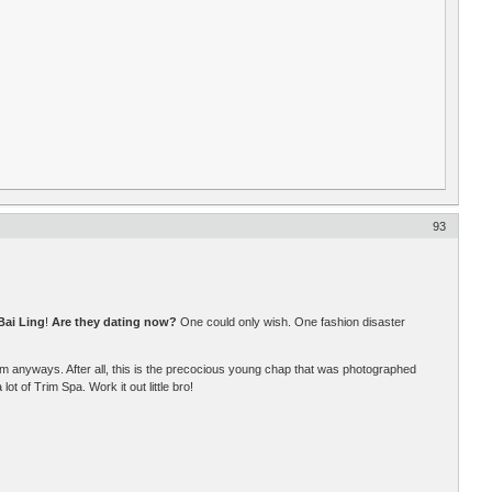
93
Bai Ling
!
Are they dating now?
One could only wish. One fashion disaster
him anyways. After all, this is the precocious young chap that was photographed
t of Trim Spa. Work it out little bro!