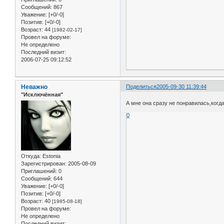
Сообщений:
867
Уважение:
[+0/-0]
Позитив:
[+0/-0]
Возраст:
44
[1982-02-17]
Провел на форуме:
Не определено
Последний визит:
2006-07-25 09:12:52
Неважно
Поделиться
2005-09-30 11:39:44
"Исключённая"
А мне она сразу не понравилась,когда
0
Откуда:
Estonia
Зарегистрирован
: 2005-08-09
Приглашений:
0
Сообщений:
644
Уважение:
[+0/-0]
Позитив:
[+0/-0]
Возраст:
40
[1985-08-18]
Провел на форуме:
Не определено
Последний визит: