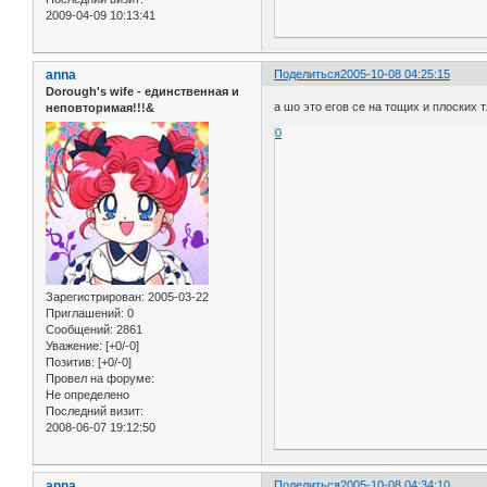
2009-04-09 10:13:41
anna
Поделиться
2005-10-08 04:25:15
Dorough's wife - единственная и
а шо это егов се на тощих и плоских
неповторимая!!!&
0
Зарегистрирован
: 2005-03-22
Приглашений:
0
Сообщений:
2861
Уважение:
[+0/-0]
Позитив:
[+0/-0]
Провел на форуме:
Не определено
Последний визит:
2008-06-07 19:12:50
anna
Поделиться
2005-10-08 04:34:10