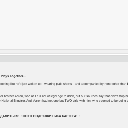
Plays Together....
ooking like he'd just woken up - wearing plaid shorts - and accompanied by none other than
r brother Aaron, who at 17 is not of legal age to drink, but our sources say that didn't stop 
e National Enquirer. And, Aaron had not one but TWO girls with him, who seemed to be doing a lo
АЛИТЬСЯ!!! ФОТО ПОДРУЖКИ НИКА КАРТЕРА!!!