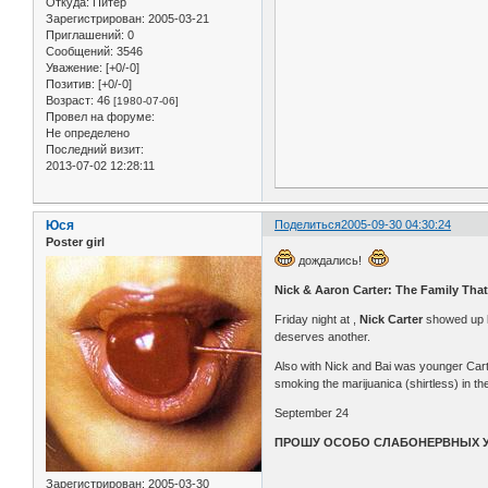
Откуда:
Питер
Зарегистрирован
: 2005-03-21
Приглашений:
0
Сообщений:
3546
Уважение:
[+0/-0]
Позитив:
[+0/-0]
Возраст:
46
[1980-07-06]
Провел на форуме:
Не определено
Последний визит:
2013-07-02 12:28:11
Юся
Поделиться
2005-09-30 04:30:24
Poster girl
дождались!
Nick & Aaron Carter: The Family That 
Friday night at ,
Nick Carter
showed up l
deserves another.
Also with Nick and Bai was younger Carte
smoking the marijuanica (shirtless) in th
September 24
ПРОШУ ОСОБО СЛАБОНЕРВНЫХ УД
Зарегистрирован
: 2005-03-30