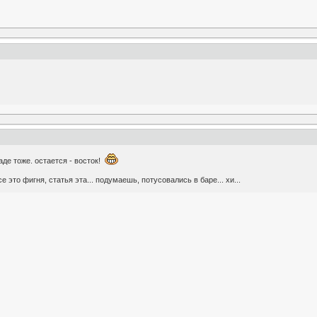
аде тоже. остается - восток!
е это фигня, статья эта... подумаешь, потусовались в баре... хи...