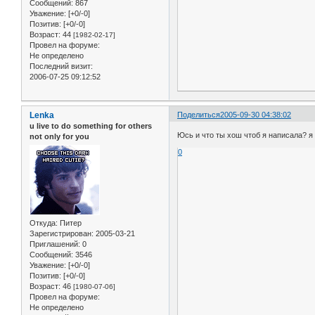
Сообщений:
867
Уважение:
[+0/-0]
Позитив:
[+0/-0]
Возраст:
44
[1982-02-17]
Провел на форуме:
Не определено
Последний визит:
2006-07-25 09:12:52
Lenka
Поделиться
2005-09-30 04:38:02
u live to do something for others
Юсь и что ты хош чтоб я написала? я 
not only for you
0
Откуда:
Питер
Зарегистрирован
: 2005-03-21
Приглашений:
0
Сообщений:
3546
Уважение:
[+0/-0]
Позитив:
[+0/-0]
Возраст:
46
[1980-07-06]
Провел на форуме:
Не определено