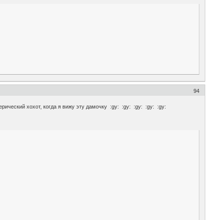
94
рический хохот, когда я вижу эту дамочку :gy: :gy: :gy: :gy: :gy: