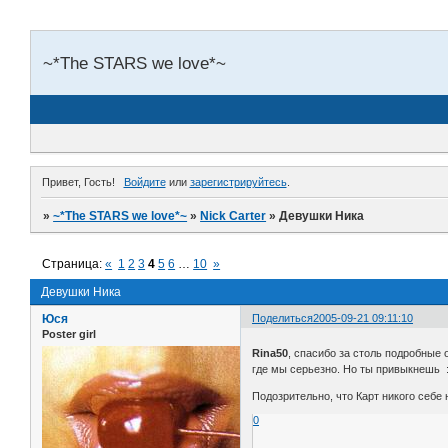
~*The STARS we love*~
Привет, Гость!
Войдите
или
зарегистрируйтесь
.
»
~*The STARS we love*~
»
Nick Carter
»
Девушки Ника
Страница:
«
1
2
3
4
5
6
…
10
»
Девушки Ника
Юся
Поделиться
2005-09-21 09:11:10
Poster girl
Rina50
, спасибо за столь подробные 
где мы серьезно. Но ты привыкнешь :
Подозрительно, что Карт никого себе не 
0