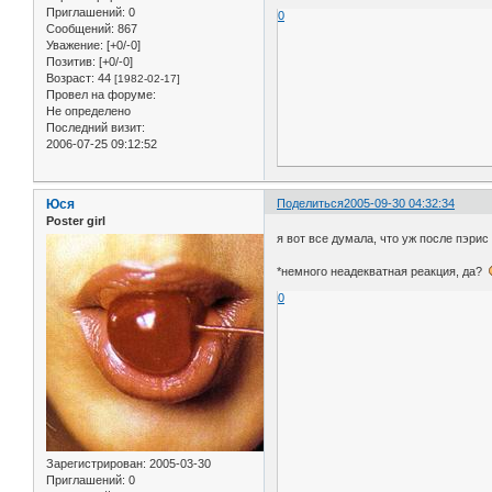
Приглашений:
0
0
Сообщений:
867
Уважение:
[+0/-0]
Позитив:
[+0/-0]
Возраст:
44
[1982-02-17]
Провел на форуме:
Не определено
Последний визит:
2006-07-25 09:12:52
Юся
Поделиться
2005-09-30 04:32:34
Poster girl
я вот все думала, что уж после пэрис
*немного неадекватная реакция, да?
0
Зарегистрирован
: 2005-03-30
Приглашений:
0