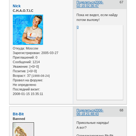
Поделиться
2006-
67
Nick
02-16 02:36:47
C.H.A.O.T.I.C
Пока не видел, если найду
потом выложу!
0
Откуда:
Moscow
Зарегистрирован
: 2005-03-27
Приглашений:
0
Сообщений:
1214
Уважение:
[+0/-0]
Позитив:
[+0/-0]
Возраст:
37
[1988-08-24]
Провел на форуме:
Не определено
Последний визит:
2008-01-15 15:35:11
Поделиться
2006-
68
Bit-Bit
06-18 21:48:43
Banned
Прикольные наряды!
А вот?
Отредактировано Bit-Bit