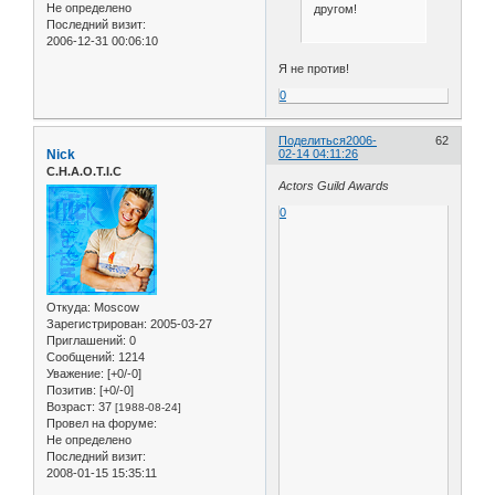
Не определено
другом!
Последний визит:
2006-12-31 00:06:10
Я не против!
0
Поделиться
2006-
62
Nick
02-14 04:11:26
C.H.A.O.T.I.C
Actors Guild Awards
0
Откуда:
Moscow
Зарегистрирован
: 2005-03-27
Приглашений:
0
Сообщений:
1214
Уважение:
[+0/-0]
Позитив:
[+0/-0]
Возраст:
37
[1988-08-24]
Провел на форуме:
Не определено
Последний визит:
2008-01-15 15:35:11