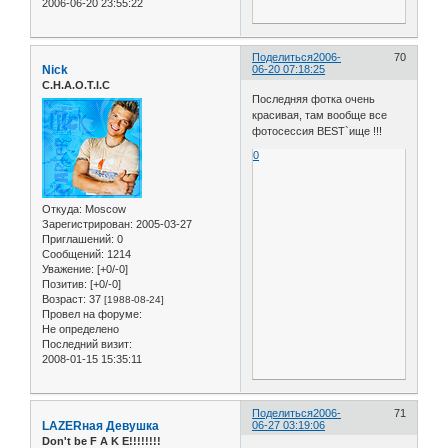
2006-06-20 23:55:22
Поделиться
2006-
70
Nick
06-20 07:18:25
C.H.A.O.T.I.C
Последняя фотка очень
красивая, там вообще все
фотосессия BEST`ище !!!
0
Откуда:
Moscow
Зарегистрирован
: 2005-03-27
Приглашений:
0
Сообщений:
1214
Уважение:
[+0/-0]
Позитив:
[+0/-0]
Возраст:
37
[1988-08-24]
Провел на форуме:
Не определено
Последний визит:
2008-01-15 15:35:11
Поделиться
2006-
71
LAZERная Девушка
06-27 03:19:06
Don't be F A K E!!!!!!!!