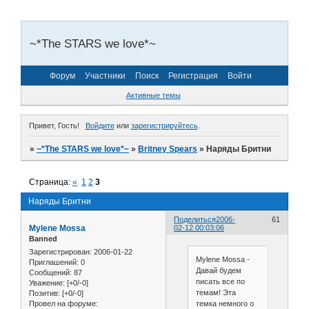
~*The STARS we love*~
Форум
Участники
Поиск
Регистрация
Войти
Активные темы
Привет, Гость!
Войдите
или
зарегистрируйтесь
.
»
~*The STARS we love*~
»
Britney Spears
»
Наряды Бритни
Страница:
«
1
2
3
Наряды Бритни
Поделиться
2006-
61
Mylene Mossa
02-12 00:03:06
Banned
Зарегистрирован
: 2006-01-22
Mylene Mossa -
Приглашений:
0
Давай будем
Сообщений:
87
писать все по
Уважение:
[+0/-0]
темам! Эта
Позитив:
[+0/-0]
темка немного о
Провел на форуме: