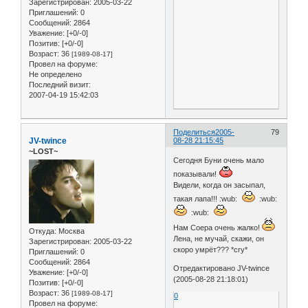
Зарегистрирован
: 2005-03-22
Приглашений:
0
Сообщений:
2864
Уважение:
[+0/-0]
Позитив:
[+0/-0]
Возраст:
36
[1989-08-17]
Провел на форуме:
Не определено
Последний визит:
2007-04-19 15:42:03
Поделиться
2005-
79
JV-twince
08-28 21:15:45
~LOST~
Сегодня Буни очень мало
показывали!
Видели, когда он засыпал,
такая лапа!!! :wub:
:wub:
:wub:
Нам Соера очень жалко!
Откуда:
Москва
Лена, не мучай, скажи, он
Зарегистрирован
: 2005-03-22
скоро умрёт??? *cry*
Приглашений:
0
Сообщений:
2864
Отредактировано JV-twince
Уважение:
[+0/-0]
(2005-08-28 21:18:01)
Позитив:
[+0/-0]
Возраст:
36
[1989-08-17]
0
Провел на форуме: