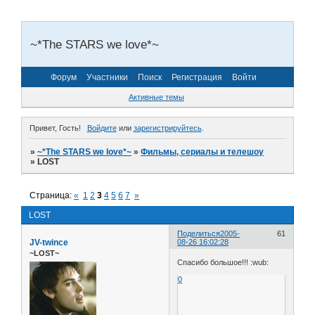
~*The STARS we love*~
Форум
Участники
Поиск
Регистрация
Войти
Активные темы
Привет, Гость!
Войдите
или
зарегистрируйтесь
.
»
~*The STARS we love*~
»
Фильмы, сериалы и телешоу
»
LOST
Страница:
«
1
2
3
4
5
6
7
»
LOST
Поделиться
2005-
61
JV-twince
08-26 16:02:28
~LOST~
Спасибо большое!!! :wub:
0