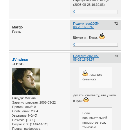
Отредактировано Margo
(2005-08-26 16:19:03)
0
Поделиться
2005-
72
Margo
08-26 16:21:43
Гость
Шенен и... Кларк.
0
Поделиться
2005-
73
JV-twince
08-26 18:54:57
~LOST~
, сколько
бутылок?
Десять, считая ту, что у него
Откуда:
Москва
в руке
Зарегистрирован
: 2005-03-22
Приглашений:
0
Сообщений:
2864
Если
Уважение:
[+0/-0]
повнимательней
Позитив:
[+0/-0]
присмотреться,
Возраст:
36
[1989-08-17]
то можно
Провел на форуме: