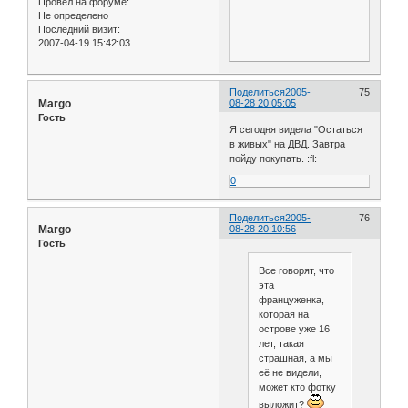
Провел на форуме:
Не определено
Последний визит:
2007-04-19 15:42:03
Поделиться
2005-
75
Margo
08-28 20:05:05
Гость
Я сегодня видела "Остаться
в живых" на ДВД. Завтра
пойду покупать. :fl:
0
Поделиться
2005-
76
Margo
08-28 20:10:56
Гость
Все говорят, что
эта
француженка,
которая на
острове уже 16
лет, такая
страшная, а мы
её не видели,
может кто фотку
выложит?