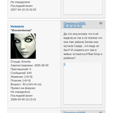
Не определено
Последний визит:
2007-04-19 15:42:03
Поделиться
2005-
80
Неважно
08-29 10:31:25
"Исключённая"
Да это она,потому что я её
видела,но так и не поняла что
она там забыла.Зачем она
мучала Саида...это ведь он
был? И скажите,кто там в
живых останеться?Как Клэр и
ребёнок?
Откуда:
Estonia
0
Зарегистрирован
: 2005-08-09
Приглашений:
0
Сообщений:
644
Уважение:
[+0/-0]
Позитив:
[+0/-0]
Возраст:
40
[1985-08-18]
Провел на форуме:
Не определено
Последний визит:
2009-04-09 10:13:41
Поделиться
2005-
81