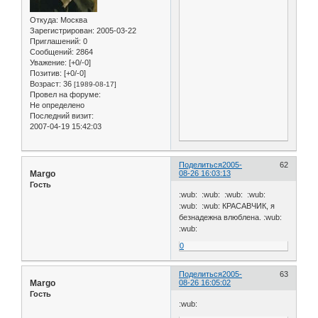
Откуда:
Москва
Зарегистрирован
: 2005-03-22
Приглашений:
0
Сообщений:
2864
Уважение:
[+0/-0]
Позитив:
[+0/-0]
Возраст:
36
[1989-08-17]
Провел на форуме:
Не определено
Последний визит:
2007-04-19 15:42:03
Поделиться
2005-
62
Margo
08-26 16:03:13
Гость
:wub: :wub: :wub: :wub:
:wub: :wub: КРАСАВЧИК, я
безнадежна влюблена. :wub:
:wub:
0
Поделиться
2005-
63
Margo
08-26 16:05:02
Гость
:wub: