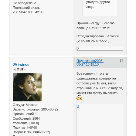
увидеть другие
Не определено
лица.
Последний визит:
2007-04-19 15:42:03
Прикольно! :gy: Леголаз
вообще СУПЕР! :wub:
Отредактировано JV-twince
(2005-08-26 18:55:26)
0
Поделиться
2005-
74
JV-twince
08-27 15:15:10
~LOST~
Все говорят, что эта
француженка, которая на
острове уже 16 лет, такая
страшная, а мы её не видели,
может кто фотку выложит?
Откуда:
Москва
0
Зарегистрирован
: 2005-03-22
Приглашений:
0
Сообщений:
2864
Уважение:
[+0/-0]
Позитив:
[+0/-0]
Возраст:
36
[1989-08-17]