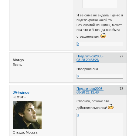
Я ее сама не видела. Где-то я
видела фотки какой-то
незнакомой женщины, может
она это и была, да она была
страшненькая.
0
Поделиться
2005-
77
Margo
08-28 20:53:26
Гость
Наверное она
0
Поделиться
2005-
78
JV-twince
08-28 21:12:48
~LOST~
Спасибо, похоже это
действительно она!
0
Откуда:
Москва