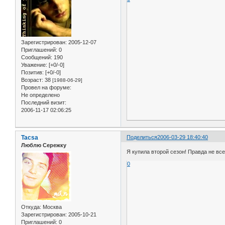
Зарегистрирован
: 2005-12-07
Приглашений:
0
Сообщений:
190
Уважение:
[+0/-0]
Позитив:
[+0/-0]
Возраст:
38
[1988-06-29]
Провел на форуме:
Не определено
Последний визит:
2006-11-17 02:06:25
Tacsa
Поделиться
2006-03-29 18:40:40
Люблю Сережку
Я купила второй сезон! Правда не все е
0
Откуда:
Москва
Зарегистрирован
: 2005-10-21
Приглашений:
0