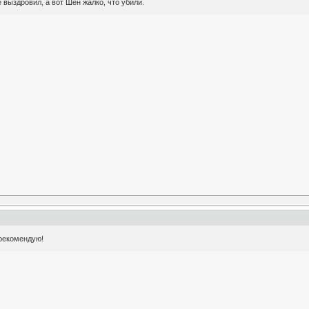
е выздровил, а вот Шен жалко, что убили.
рекомендую!