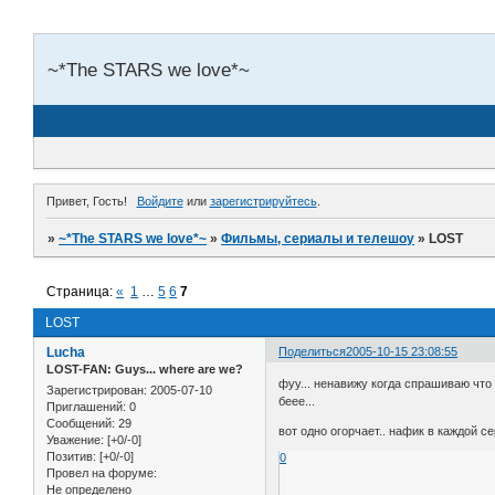
~*The STARS we love*~
Привет, Гость!
Войдите
или
зарегистрируйтесь
.
»
~*The STARS we love*~
»
Фильмы, сериалы и телешоу
»
LOST
Страница:
«
1
…
5
6
7
LOST
Lucha
Поделиться
2005-10-15 23:08:55
LOST-FAN: Guys... where are we?
фуу... ненавижу когда спрашиваю что 
Зарегистрирован
: 2005-07-10
беее...
Приглашений:
0
Сообщений:
29
вот одно огорчает.. нафик в каждой се
Уважение:
[+0/-0]
Позитив:
[+0/-0]
0
Провел на форуме:
Не определено