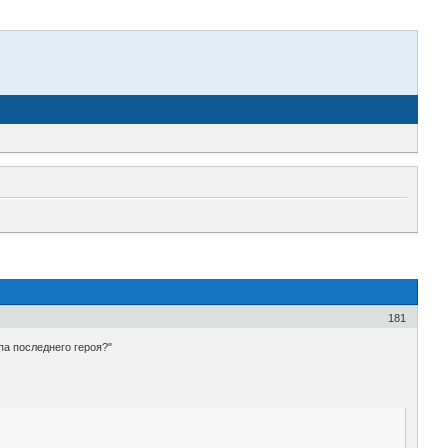
181
па последнего героя?"