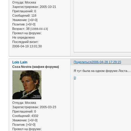
Откуда:
Москва
Зарегистрирован
: 2005-10-21
Приглашений:
0
Сообщений:
118
Уважение:
[+0/-0]
Позитив:
[+0/-0]
Возраст:
38
[1988-04-13]
Провел на форуме:
Не определено
Последний визит:
2006-04-19 13:01:30
Lois Lain
Поделиться
2006-04-28 17:29:15
Coza Nostra (мафия форума)
Я тут была на одном форуме Лоста....
0
Откуда:
Москва
Зарегистрирован
: 2005-03-23
Приглашений:
0
Сообщений:
4332
Уважение:
[+0/-0]
Позитив:
[+0/-0]
Провел на форуме: