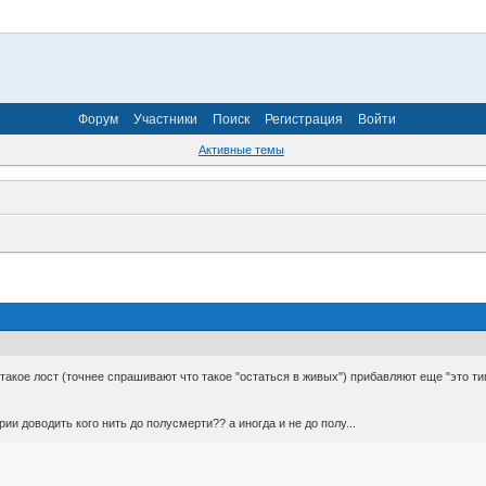
Форум
Участники
Поиск
Регистрация
Войти
Активные темы
такое лост (точнее спрашивают что такое "остаться в живых") прибавляют еще "это ти
рии доводить кого нить до полусмерти?? а иногда и не до полу...