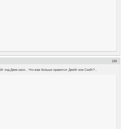
189
т энд Джек капл... Что вам больше нравится: Джейт или Скейт?...