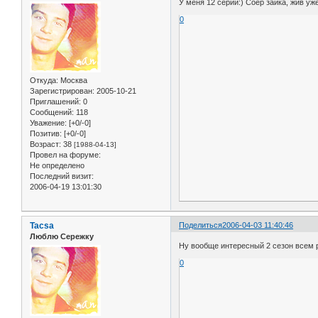
У меня 12 серий:) Соер зайка, жив уж
0
Откуда:
Москва
Зарегистрирован
: 2005-10-21
Приглашений:
0
Сообщений:
118
Уважение:
[+0/-0]
Позитив:
[+0/-0]
Возраст:
38
[1988-04-13]
Провел на форуме:
Не определено
Последний визит:
2006-04-19 13:01:30
Tacsa
Поделиться
2006-04-03 11:40:46
Люблю Сережку
Ну вообще интересный 2 сезон всем 
0