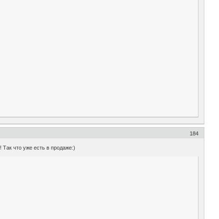
184
!! Так что уже есть в продаже:)