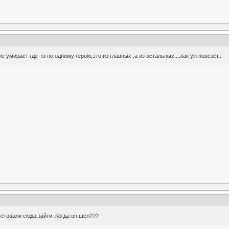
 умирает где-то по одному герою,это из главных ,а из остальных....как уж повезет..
ветовали сюда зайти .Когда он шел???