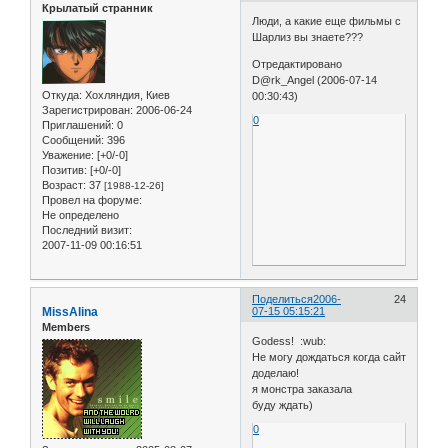
Крылатый странник
Люди, а какие еще фильмы с
Шарлиз вы знаете???
Отредактировано
D@rk_Angel (2006-07-14
Откуда:
Хохляндия, Киев
00:30:43)
Зарегистрирован
: 2006-06-24
0
Приглашений:
0
Сообщений:
396
Уважение:
[+0/-0]
Позитив:
[+0/-0]
Возраст:
37
[1988-12-26]
Провел на форуме:
Не определено
Последний визит:
2007-11-09 00:16:51
Поделиться
2006-
24
MissAlina
07-15 05:15:21
Members
Godess! :wub:
Не могу дождаться когда сайт
доделаю!
я монстра заказала
буду ждать)
0