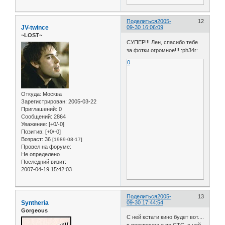
Поделиться
2005-
12
JV-twince
09-30 16:06:09
~LOST~
СУПЕР!!! Лен, спасибо тебе
за фотки огромное!!! :ph34r:
0
Откуда:
Москва
Зарегистрирован
: 2005-03-22
Приглашений:
0
Сообщений:
2864
Уважение:
[+0/-0]
Позитив:
[+0/-0]
Возраст:
36
[1989-08-17]
Провел на форуме:
Не определено
Последний визит:
2007-04-19 15:42:03
Поделиться
2005-
13
Syntheria
09-30 17:44:54
Gorgeous
С ней кстати кино будет вот....