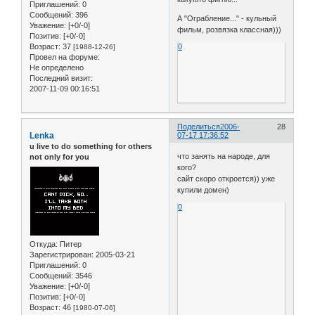
Приглашений:
0
Сообщений:
396
А "Ограбление..." - кульный
Уважение:
[+0/-0]
фильм, розвязка классная)))
Позитив:
[+0/-0]
0
Возраст:
37
[1988-12-26]
Провел на форуме:
Не определено
Последний визит:
2007-11-09 00:16:51
Поделиться
2006-
28
Lenka
07-17 17:36:52
u live to do something for others
что занять на народе, для
not only for you
кого?
сайт скоро откроется)) уже
купили домен)
0
Откуда:
Питер
Зарегистрирован
: 2005-03-21
Приглашений:
0
Сообщений:
3546
Уважение:
[+0/-0]
Позитив:
[+0/-0]
Возраст:
46
[1980-07-06]