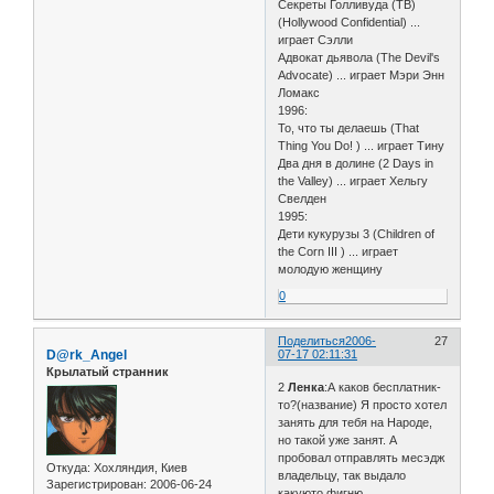
Секреты Голливуда (ТВ)
(Hollywood Confidential) ...
играет Сэлли
Адвокат дьявола (The Devil's
Advocate) ... играет Мэри Энн
Ломакс
1996:
То, что ты делаешь (That
Thing You Do! ) ... играет Тину
Два дня в долине (2 Days in
the Valley) ... играет Хельгу
Свелден
1995:
Дети кукурузы 3 (Children of
the Corn III ) ... играет
молодую женщину
0
Поделиться
2006-
27
D@rk_Angel
07-17 02:11:31
Крылатый странник
2
Ленка
:А каков бесплатник-
то?(название) Я просто хотел
занять для тебя на Народе,
но такой уже занят. А
пробовал отправлять месэдж
Откуда:
Хохляндия, Киев
владельцу, так выдало
Зарегистрирован
: 2006-06-24
какуюто фигню...