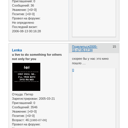
Приглашений:
0
Сообщений:
36
Уважение:
[+0/-0]
Позитив:
[+0/-0]
Провел на форуме:
Не определено
Последний визит:
2006-08-13 00:16:28
Поделиться
2005-
15
Lenka
11-17 05:17:34
u live to do something for others
скорее бы у нас это кино
not only for you
пошло ....
0
Откуда:
Питер
Зарегистрирован
: 2005-03-21
Приглашений:
0
Сообщений:
3546
Уважение:
[+0/-0]
Позитив:
[+0/-0]
Возраст:
46
[1980-07-06]
Провел на форуме: