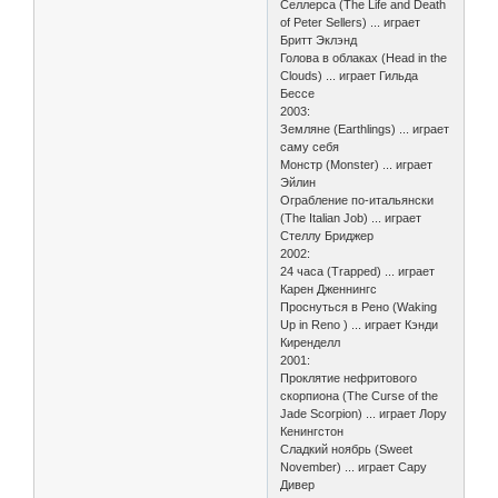
Селлерса (The Life and Death
of Peter Sellers) ... играет
Бритт Эклэнд
Голова в облаках (Head in the
Clouds) ... играет Гильда
Бессе
2003:
Земляне (Earthlings) ... играет
саму себя
Монстр (Monster) ... играет
Эйлин
Ограбление по-итальянски
(The Italian Job) ... играет
Стеллу Бриджер
2002:
24 часа (Trapped) ... играет
Карен Дженнингс
Проснуться в Рено (Waking
Up in Reno ) ... играет Кэнди
Киренделл
2001:
Проклятие нефритового
скорпиона (The Curse of the
Jade Scorpion) ... играет Лору
Кенингстон
Сладкий ноябрь (Sweet
November) ... играет Сару
Дивер