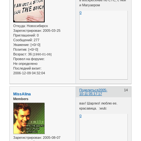
в воскресенье по СТС, с ней
и Магуаером
0
Откуда:
Новосибирск
Зарегистрирован
: 2005-03-25
Приглашений:
0
Сообщений:
277
Уважение:
[+0/-0]
Позитив:
[+0/-0]
Возраст:
36
[1990-01-06]
Провел на форуме:
Не определено
Последний визит:
2006-12-09 04:32:04
Поделиться
2005-
14
MissAlina
10-11 05:17:17
Members
вах! Шарлиз! люблю ее.
красавица. :wub:
0
Зарегистрирован
: 2005-08-07