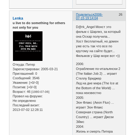
Поделиться
2006-
26
Lenka
07-15 19:14:04
u live to do something for others
D@rk_Angel Монст это
not only for you
фильм с Шарлиз, за который
она Оскар получила...
Хост бесплатный, но домен
уже есть так что все по
крутому на сайте будет...
Фильмов у Шар море вот =))
2006:
Откуда:
Питер
Ограбление по-итальянски 2
Зарегистрирован
: 2005-03-21
Приглашений:
0
(The Italian Job 2) ... играет
Сообщений:
3546
Стеллу Бриджер
Уважение:
[+0/-0]
Лед на дне мира (The Ice at
Позитив:
[+0/-0]
the Bottom of the World) ...
Возраст:
46
[1980-07-06]
пока неизвестно
Провел на форуме:
2005:
Не определено
Эон Флакс (Aeon Flux) ...
Последний визит:
играет Эон Флакс
2013-07-02 12:28:11
Северная страна (North
Country) ... играет Джози
Эймс
2004:
Жизнь и смерть Питера