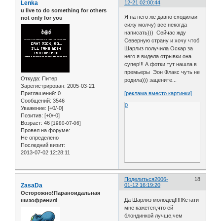
Lenka
12-21 02:00:44
u live to do something for others
Я на него же давно сходилаи
not only for you
сижу молчу) все некогда
написать))) Сейчас жду
Северную страну и хочу чтоб
Шарлиз получила Оскар за
него я видела отрывки она
супер!!! А фотки тут нашла в
премьеры Эон Флакс чуть не
Откуда:
Питер
родила))) зацените...
Зарегистрирован
: 2005-03-21
Приглашений:
0
[реклама вместо картинки]
Сообщений:
3546
0
Уважение:
[+0/-0]
Позитив:
[+0/-0]
Возраст:
46
[1980-07-06]
Провел на форуме:
Не определено
Последний визит:
2013-07-02 12:28:11
Поделиться
2006-
18
ZasaDa
01-12 16:19:20
Осторожно!Параноидальная
Да Шарлиз молодец!!!!!Кстати
шизофрения!
мне кажется,что ей
блондинкой лучше,чем