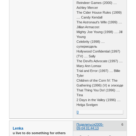
Reindeer Games (2000) ....
Ashley Mercer
The Cider House Rules (1999)
.... Candy Kendall
The Astronaut's Wife (1999) ....
Jillian Armacost
Mighty Joe Young (1998) .... Jill
Young
Celebrity (1998) ....
супермодель
Hollywood Confidential (1997)
(TV) .... Sally
The Devil's Advocate (1997) ....
Mary Ann Lomax
Trial and Error (1997) .... Billie
Tyler
Children of the Corn IV: The
Gathering (1996) (V) в эпизоде
That Thing You Do! (1996) ....
Tina
2 Days in the Valley (1996) ....
Helga Svelgen
0
Поделиться
2005-
6
Lenka
09-04 01:44:13
u live to do something for others