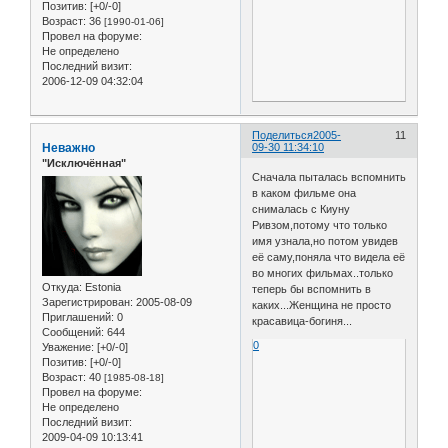
Позитив:
[+0/-0]
Возраст:
36
[1990-01-06]
Провел на форуме:
Не определено
Последний визит:
2006-12-09 04:32:04
Поделиться
2005-
11
Неважно
09-30 11:34:10
"Исключённая"
Сначала пыталась вспомнить
в каком фильме она
снималась с Киуну
Ривзом,потому что только
имя узнала,но потом увидев
её саму,поняла что видела её
во многих фильмах..только
Откуда:
Estonia
теперь бы вспомнить в
Зарегистрирован
: 2005-08-09
каких...Женщина не просто
Приглашений:
0
красавица-богиня...
Сообщений:
644
0
Уважение:
[+0/-0]
Позитив:
[+0/-0]
Возраст:
40
[1985-08-18]
Провел на форуме:
Не определено
Последний визит:
2009-04-09 10:13:41