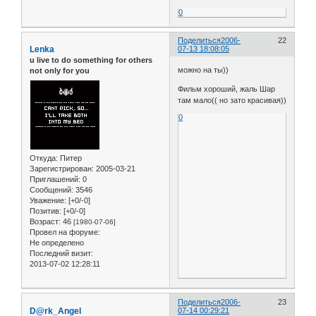
0
Поделиться
2006-
22
Lenka
07-13 18:08:05
u live to do something for others
можно на ты))
not only for you
Фильм хороший, жаль Шар
там мало(( но зато красивая))
0
Откуда:
Питер
Зарегистрирован
: 2005-03-21
Приглашений:
0
Сообщений:
3546
Уважение:
[+0/-0]
Позитив:
[+0/-0]
Возраст:
46
[1980-07-06]
Провел на форуме:
Не определено
Последний визит:
2013-07-02 12:28:11
Поделиться
2006-
23
D@rk_Angel
07-14 00:29:21