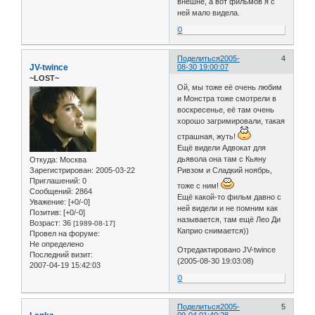
внешне, а вот фильмов я с
ней мало видела.
0
Поделиться
2005-
4
JV-twince
08-30 19:00:07
~LOST~
Ой, мы тоже её очень любим
и Монстра тоже смотрели в
воскресенье, её там очень
хорошо загримировали, такая
страшная, жуть!
Ещё видели Адвокат для
дьявола она там с Кьяну
Откуда:
Москва
Зарегистрирован
: 2005-03-22
Ривзом и Сладкий ноябрь,
Приглашений:
0
тоже с ним!
Сообщений:
2864
Ещё какой-то фильм давно с
Уважение:
[+0/-0]
ней видели и не помним как
Позитив:
[+0/-0]
называется, там ещё Лео Ди
Возраст:
36
[1989-08-17]
Каприо снимается))
Провел на форуме:
Не определено
Отредактировано JV-twince
Последний визит:
(2005-08-30 19:03:08)
2007-04-19 15:42:03
0
Поделиться
2005-
5