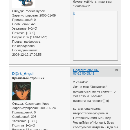
брюнеткой!Кстати,как вам
ЭонФлакс?
Откуда:
Россия,Курск
0
Зарегистрирован
: 2006-01-09
Приглашений:
0
Сообщений:
429
Уважение:
[+0/-0]
Позитив:
[+0/-0]
Возраст:
37
[1988-11-30]
Провел на форуме:
Не определено
Последний визит:
2008-12-12 17:09:55
Поделиться
2006-
19
D@rk_Angel
07-13 00:55:41
Крылатый странник
2 ZasaDa:
Лично мне "ЭонФлакс"
понравился, но не скажу что
хит сезона. Больше
симпатична героиня)))))
Откуда:
Хохляндия, Киев
Зарегистрирован
: 2006-06-24
кстати, она играла
Приглашений:
0
второстепенную роль в
Сообщений:
396
Потрясном фильме Люди
Уважение:
[+0/-0]
Чести(Men of Honour). Всем
Позитив:
[+0/-0]
советую посмотреть - тгда вы
Возраст:
37
[1988-12-26]