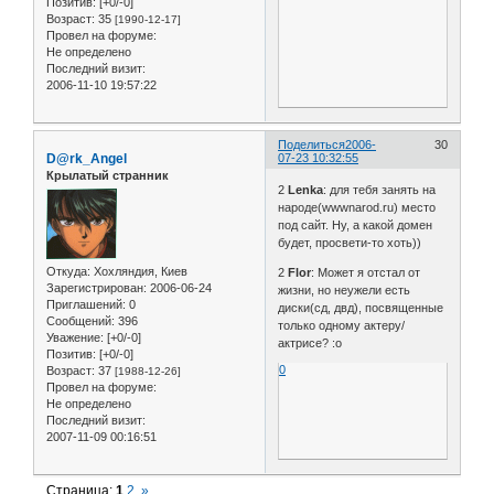
Позитив:
[+0/-0]
Возраст:
35
[1990-12-17]
Провел на форуме:
Не определено
Последний визит:
2006-11-10 19:57:22
Поделиться
2006-
30
D@rk_Angel
07-23 10:32:55
Крылатый странник
2
Lenka
: для тебя занять на
народе(wwwnarod.ru) место
под сайт. Ну, а какой домен
будет, просвети-то хоть))
Откуда:
Хохляндия, Киев
2
Flor
: Может я отстал от
Зарегистрирован
: 2006-06-24
жизни, но неужели есть
Приглашений:
0
диски(сд, двд), посвященные
Сообщений:
396
только одному актеру/
Уважение:
[+0/-0]
актрисе? :o
Позитив:
[+0/-0]
0
Возраст:
37
[1988-12-26]
Провел на форуме:
Не определено
Последний визит:
2007-11-09 00:16:51
Страница:
1
2
»