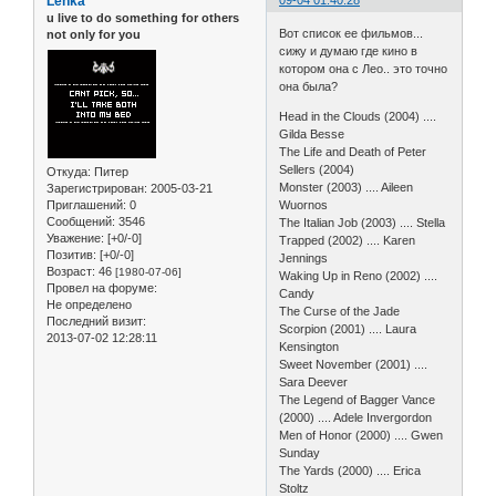
Lenka
09-04 01:40:28
u live to do something for others
Вот список ее фильмов...
not only for you
сижу и думаю где кино в
котором она с Лео.. это точно
она была?
Head in the Clouds (2004) ....
Gilda Besse
The Life and Death of Peter
Sellers (2004)
Откуда:
Питер
Monster (2003) .... Aileen
Зарегистрирован
: 2005-03-21
Приглашений:
0
Wuornos
Сообщений:
3546
The Italian Job (2003) .... Stella
Уважение:
[+0/-0]
Trapped (2002) .... Karen
Позитив:
[+0/-0]
Jennings
Возраст:
46
[1980-07-06]
Waking Up in Reno (2002) ....
Провел на форуме:
Candy
Не определено
The Curse of the Jade
Последний визит:
Scorpion (2001) .... Laura
2013-07-02 12:28:11
Kensington
Sweet November (2001) ....
Sara Deever
The Legend of Bagger Vance
(2000) .... Adele Invergordon
Men of Honor (2000) .... Gwen
Sunday
The Yards (2000) .... Erica
Stoltz