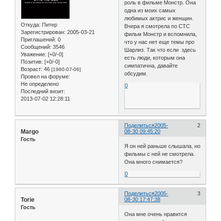
роль в фильме Монстр. Она
одна из моих самых
любимых актрис и женщин.
Откуда:
Питер
Вчера я смотрела по СТС
Зарегистрирован
: 2005-03-21
фильм Монстр и вспомнила,
Приглашений:
0
что у нас нет еще темы про
Сообщений:
3546
Шарлиз. Так что если здесь
Уважение:
[+0/-0]
есть люди, которым она
Позитив:
[+0/-0]
симпатична, давайте
Возраст:
46
[1980-07-06]
обсудим.
Провел на форуме:
Не определено
0
Последний визит:
2013-07-02 12:28:11
Поделиться
2005-
2
Margo
08-30 09:45:20
Гость
Я он ней раньше слышала, но
фильмы с ней не смотрела.
Она много снимается?
0
Поделиться
2005-
3
Torie
08-30 17:47:38
Гость
Она мне очень нравится