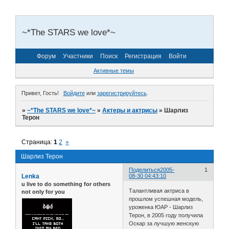
~*The STARS we love*~
Форум
Участники
Поиск
Регистрация
Войти
Активные темы
Привет, Гость!
Войдите
или
зарегистрируйтесь
.
»
~*The STARS we love*~
»
Актеры и актрисы
»
Шарлиз
Терон
Страница:
1
2
»
Шарлиз Терон
Поделиться
2005-
1
Lenka
08-30 04:43:10
u live to do something for others
Талантливая актриса в
not only for you
прошлом успешная модель,
уроженка ЮАР - Шарлиз
Терон, в 2005 году получила
Оскар за лучшую женскую