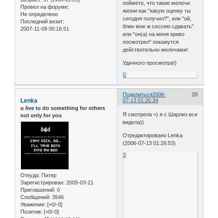
поймете, что такие мелочи
Провел на форуме:
жизни как "какую оценку ты
Не определено
сегодня получил?", или "ой,
Последний визит:
блин мне ж сессию сдавать"
2007-11-09 00:16:51
или "он(а) на меня криво
посмотрел" покажутся
действительно мелочами!
Удачного просмотра!)
0
Поделиться
2006-
20
Lenka
07-13 01:26:34
u live to do something for others
Я смотрела =) я с Шарлиз все
not only for you
видела))
Отредактировано Lenka
(2006-07-13 01:26:53)
0
Откуда:
Питер
Зарегистрирован
: 2005-03-21
Приглашений:
0
Сообщений:
3546
Уважение:
[+0/-0]
Позитив:
[+0/-0]