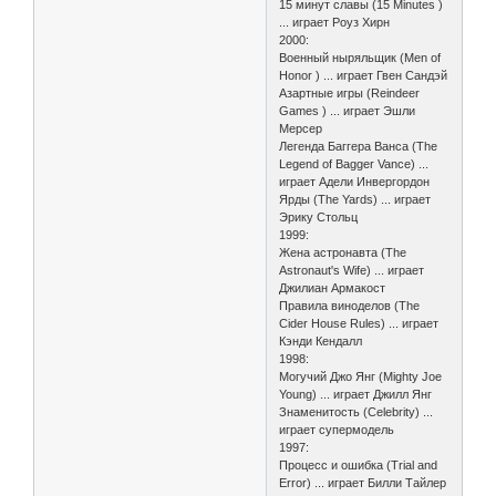
15 минут славы (15 Minutes )
... играет Роуз Хирн
2000:
Военный ныряльщик (Men of
Honor ) ... играет Гвен Сандэй
Азартные игры (Reindeer
Games ) ... играет Эшли
Мерсер
Легенда Баггера Ванса (The
Legend of Bagger Vance) ...
играет Адели Инвергордон
Ярды (The Yards) ... играет
Эрику Стольц
1999:
Жена астронавта (The
Astronaut's Wife) ... играет
Джилиан Армакост
Правила виноделов (The
Cider House Rules) ... играет
Кэнди Кендалл
1998:
Могучий Джо Янг (Mighty Joe
Young) ... играет Джилл Янг
Знаменитость (Celebrity) ...
играет супермодель
1997:
Процесс и ошибка (Trial and
Error) ... играет Билли Тайлер