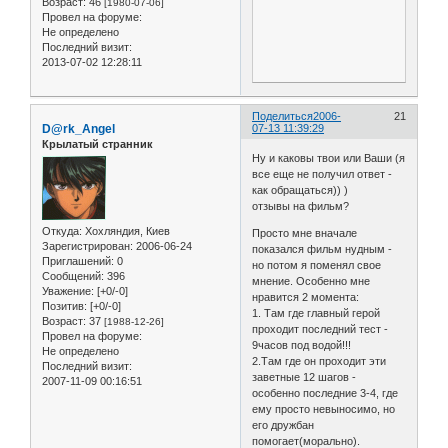
Возраст:
46
[1980-07-06]
Провел на форуме:
Не определено
Последний визит:
2013-07-02 12:28:11
Поделиться
2006-
21
D@rk_Angel
07-13 11:39:29
Крылатый странник
Ну и каковы твои или Ваши (я
все еще не получил ответ -
как обращаться)) )
отзывы на фильм?
Откуда:
Хохляндия, Киев
Просто мне вначале
Зарегистрирован
: 2006-06-24
показался фильм нудным -
Приглашений:
0
но потом я поменял свое
Сообщений:
396
мнение. Особенно мне
Уважение:
[+0/-0]
нравится 2 момента:
Позитив:
[+0/-0]
1. Там где главный герой
Возраст:
37
[1988-12-26]
проходит последний тест -
Провел на форуме:
9часов под водой!!!
Не определено
2.Там где он проходит эти
Последний визит:
заветные 12 шагов -
2007-11-09 00:16:51
особенно последние 3-4, где
ему просто невыносимо, но
его дружбан
помогает(морально).