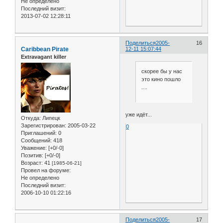
Не определено
Последний визит:
2013-07-02 12:28:11
Поделиться
2005-
16
Caribbean Pirate
12-11 15:07:44
Extravagant killer
скорее бы у нас
это кино пошло
....
уже идёт...
Откуда:
Липецк
Зарегистрирован
: 2005-03-22
0
Приглашений:
0
Сообщений:
418
Уважение:
[+0/-0]
Позитив:
[+0/-0]
Возраст:
41
[1985-06-21]
Провел на форуме:
Не определено
Последний визит:
2006-10-10 01:22:16
Поделиться
2005-
17