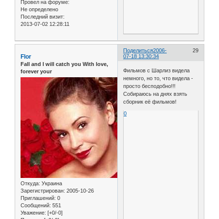
Провел на форуме:
Не определено
Последний визит:
2013-07-02 12:28:11
Поделиться
2006-
29
Flor
07-18 13:30:34
Fall and I will catch you With love,
Фильмов с Шарлиз видела
forever your
немного, но то, что видела -
просто бесподобно!!!
Собираюсь на днях взять
сборник её фильмов!
0
Откуда:
Украина
Зарегистрирован
: 2005-10-26
Приглашений:
0
Сообщений:
551
Уважение:
[+0/-0]