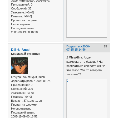
Зарегистрирован
: 2005-08-07
Приглашений:
0
Сообщений:
36
Уважение:
[+0/-0]
Позитив:
[+0/-0]
Провел на форуме:
Не определено
Последний визит:
2006-08-13 00:16:28
Поделиться
2006-
25
D@rk_Angel
07-15 15:14:56
Крылатый странник
2
MissAlina
: А где
размещать-то будешь? На
бесплатнике или платном? И
что такое "Монтр которого
заказала"?
Откуда:
Хохляндия, Киев
0
Зарегистрирован
: 2006-06-24
Приглашений:
0
Сообщений:
396
Уважение:
[+0/-0]
Позитив:
[+0/-0]
Возраст:
37
[1988-12-26]
Провел на форуме:
Не определено
Последний визит:
2007-11-09 00:16:51