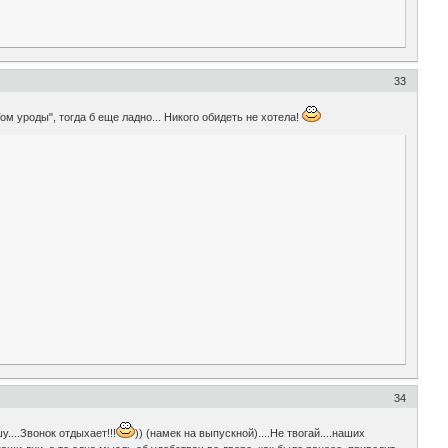
33
 Том уроды", тогда б еще ладно... Никого обидеть не хотела!
34
....Звонок отдыхает!!!
)) (намек на выпускной)....Не твогай....наших