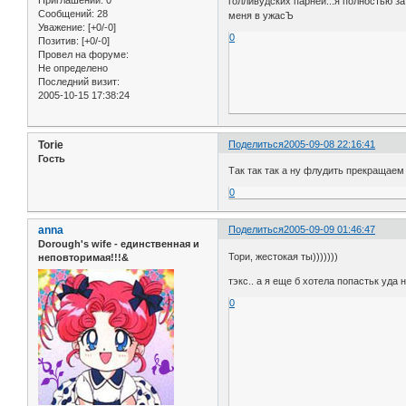
Приглашений:
0
голливудских парней...я полностью за
Сообщений:
28
меня в ужасЪ
Уважение:
[+0/-0]
0
Позитив:
[+0/-0]
Провел на форуме:
Не определено
Последний визит:
2005-10-15 17:38:24
Torie
Поделиться
2005-09-08 22:16:41
Гость
Так так так а ну флудить прекращаем
0
anna
Поделиться
2005-09-09 01:46:47
Dorough's wife - единственная и
Тори, жестокая ты)))))))
неповторимая!!!&
тэкс.. а я еще б хотела попастьк уда
0