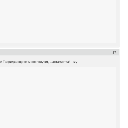
37
А Тавридка еще от меня получит, шантажистка!!! :zy: