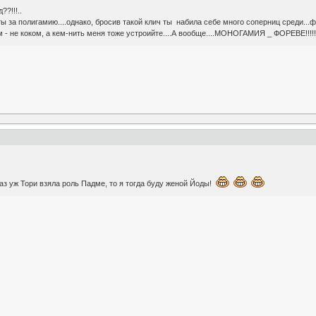
??!!!..
 ты за полигамию....однако, бросив такой клич ты набила себе много соперниц среди...ф
ком - не коком, а кем-нить меня тоже устроийте....А вообще....МОНОГАМИЯ _ ФОРЕВЕ!!!!!
раз уж Тори взяла роль Падме, то я тогда буду женой Йоды!