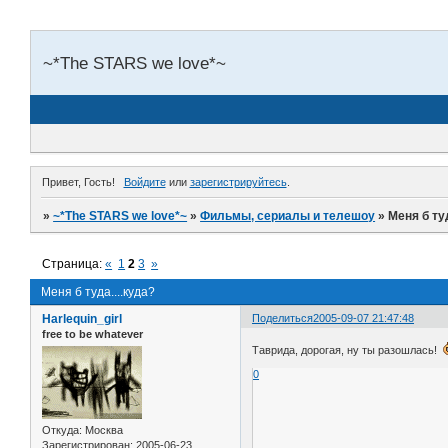
~*The STARS we love*~
Привет, Гость!
Войдите
или
зарегистрируйтесь
.
»
~*The STARS we love*~
»
Фильмы, сериалы и телешоу
»
Меня б туд
Страница:
«
1
2
3
»
Меня б туда....куда?
Harlequin_girl
Поделиться
2005-09-07 21:47:48
free to be whatever
Таврида, дорогая, ну ты разошлась!
0
Откуда:
Москва
Зарегистрирован
: 2005-06-23