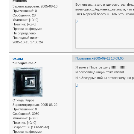
Members
Во-первых...а хто и где усмотрел флуд
Зарегистрирован
: 2005-08-16
во-вторых....Адрианка...не знала, что
Приглашений:
0
, нет морской болезни...там что...ко
Сообщений:
28
Уважение:
[+0/-0]
0
Позитив:
[+0/-0]
Провел на форуме:
Не определено
Последний визит:
2005-10-15 17:38:24
oxana
Поделиться
2005-09-11 18:09:05
*~Forgive me~*
Я тоже в Пиратов хочу!!!!!!!!!!!!!!!!!!
И сокровища нации тоже клево!
И в Звездные войны я тоже хочу! но 
0
Откуда:
Киров
Зарегистрирован
: 2005-03-22
Приглашений:
0
Сообщений:
3030
Уважение:
[+0/-0]
Позитив:
[+0/-0]
Возраст:
36
[1990-05-16]
Провел на форуме: