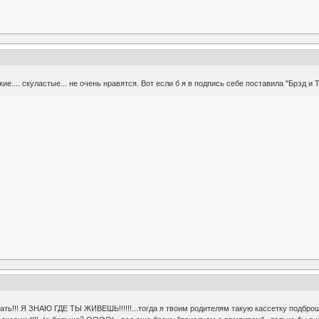
акие.... скуластые... не очень нравятся. Вот если б я в подпись себе поставила "Брэд и
зать!!! Я ЗНАЮ ГДЕ ТЫ ЖИВЕШЬ!!!!!!...тогда я твоим родителям такую кассетку подброшу