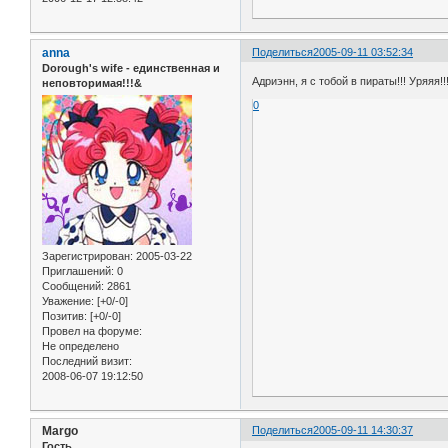
anna
Поделиться
2005-09-11 03:52:34
Dorough's wife - единственная и
Адриэнн, я с тобой в пираты!!! Уряяя!!
неповторимая!!!&
0
Зарегистрирован
: 2005-03-22
Приглашений:
0
Сообщений:
2861
Уважение:
[+0/-0]
Позитив:
[+0/-0]
Провел на форуме:
Не определено
Последний визит:
2008-06-07 19:12:50
Margo
Поделиться
2005-09-11 14:30:37
Гость