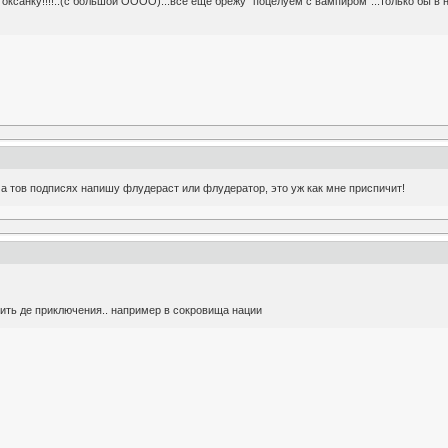
 оксанку!!!!..(с большой ОООО)...все еще брежу "поцелуем с вампиром"...только бы в 
 а тов подписях напишу флудераст или флудератор, это уж как мне приспичит!
 нить де приключения.. например в сокровища нации