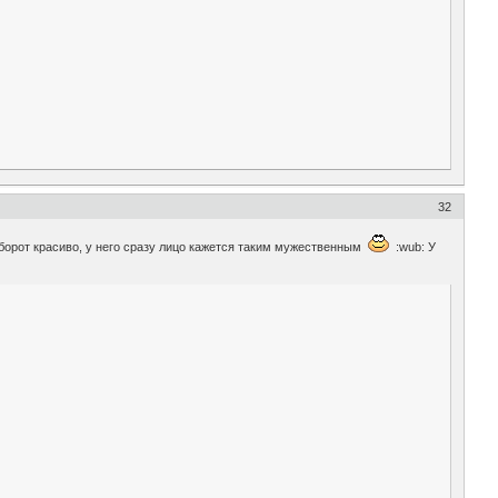
32
наоборот красиво, у него сразу лицо кажется таким мужественным
:wub: У