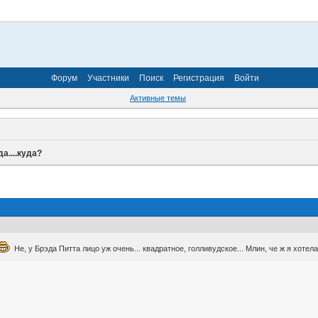
Форум
Участники
Поиск
Регистрация
Войти
Активные темы
а....куда?
Не, у Брэда Питта лицо уж очень... квадратное, голливудское... Млин, че ж я хотела