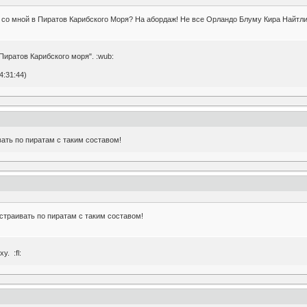
 со мной в Пиратов Карибского Моря? На абордаж! Не все Орландо Блуму Кира Найтл
Пиратов Карибского моря". :wub:
4:31:44)
ать по пиратам с таким составом!
страивать по пиратам с таким составом!
. :fl: