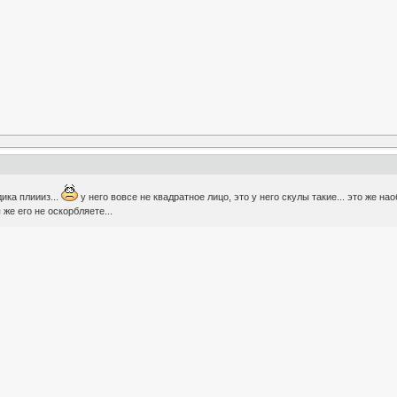
ика плиииз...
у него вовсе не квадратное лицо, это у него скулы такие... это же 
 же его не оскорбляете...