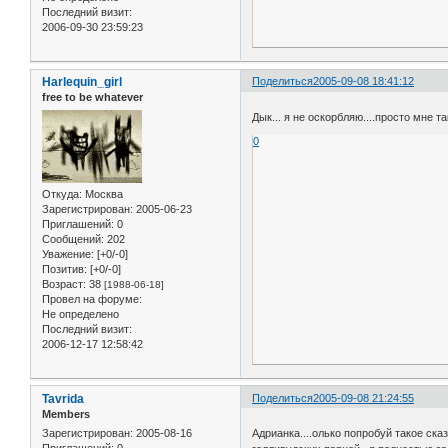
Последний визит:
2006-09-30 23:59:23
Harlequin_girl
Поделиться
2005-09-08 18:41:12
free to be whatever
Дык... я не оскорбляю....просто мне т
0
Откуда:
Москва
Зарегистрирован
: 2005-06-23
Приглашений:
0
Сообщений:
202
Уважение:
[+0/-0]
Позитив:
[+0/-0]
Возраст:
38
[1988-06-18]
Провел на форуме:
Не определено
Последний визит:
2006-12-17 12:58:42
Tavrida
Поделиться
2005-09-08 21:24:55
Members
Зарегистрирован
: 2005-08-16
Адрианка....олько попробуй такое ска