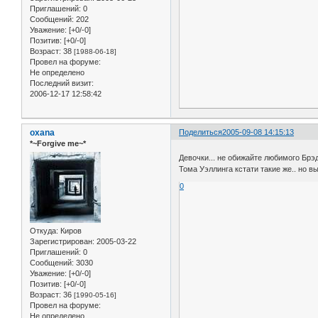
Приглашений:
0
Сообщений:
202
Уважение:
[+0/-0]
Позитив:
[+0/-0]
Возраст:
38
[1988-06-18]
Провел на форуме:
Не определено
Последний визит:
2006-12-17 12:58:42
oxana
Поделиться
2005-09-08 14:15:13
*~Forgive me~*
Девочки... не обижайте любимого Брэд
Тома Уэллинга кстати такие же.. но вы
0
Откуда:
Киров
Зарегистрирован
: 2005-03-22
Приглашений:
0
Сообщений:
3030
Уважение:
[+0/-0]
Позитив:
[+0/-0]
Возраст:
36
[1990-05-16]
Провел на форуме:
Не определено