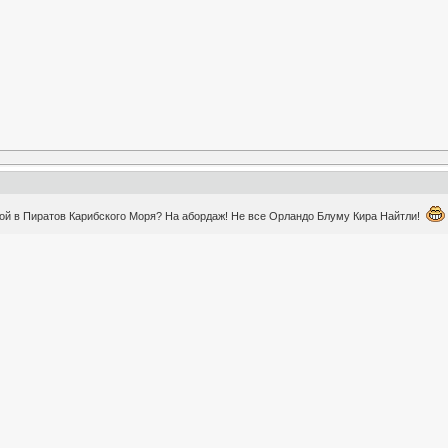
ной в Пиратов Карибского Моря? На абордаж! Не все Орландо Блуму Кира Найтли!