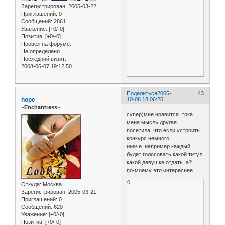
Зарегистрирован
: 2005-03-22
Приглашений:
0
Сообщений:
2861
Уважение:
[+0/-0]
Позитив:
[+0/-0]
Провел на форуме:
Не определено
Последний визит:
2008-06-07 19:12:50
Поделиться
2005-
43
hope
10-08 18:06:25
~Enchantress~
супер)мне нравится..тока
меня мысль другая
посетила..что если устроить
конкурс немного
иначе..например каждый
будет голосовать какой титул
какой девушке отдать..а?
по-моему это интереснее
0
Откуда:
Москва
Зарегистрирован
: 2005-03-21
Приглашений:
0
Сообщений:
620
Уважение:
[+0/-0]
Позитив:
[+0/-0]