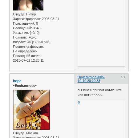
Откуда:
Питер
Зарегистрирован
: 2005-03-21
Приглашений:
0
Сообщений:
3546
Уважение:
[+0/-0]
Позитив:
[+0/-0]
Возраст:
46
[1980-07-06]
Провел на форуме:
Не определено
Последний визит:
2013-07-02 12:28:11
Поделиться
2005-
51
hope
10-10 20:10:33
~Enchantress~
вы мне с призом объясните
или нет???????
0
Откуда:
Москва
Зарегистрирован
: 2005-03-21