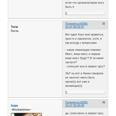
если что организатором могу
быть я
0
Поделиться
2005-
35
Torie
10-07 00:32:47
Гость
Вот идея Хоуп мне нравится,
просто и лаконично, хотя, я
как всегда с вопросами
- какие номинации помимо
Мисс, вице-мисс и первая
вице-мисс будут? И за какие
заслуги?
- голосуют все в приват оргу?
ЗЫ* ну вот а Ленка говорила
не захочет никто быть
оргом))) вот уже и
желающие)))
0
Поделиться
2005-
36
hope
10-07 00:40:09
~Enchantress~
да..голосовать в приват оргу.