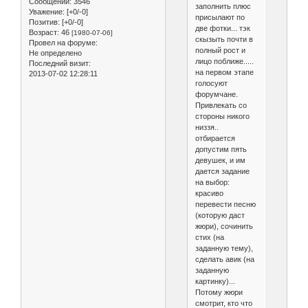
Сообщений:
3546
заполнить плюс
Уважение:
[+0/-0]
присылают по
Позитив:
[+0/-0]
две фотки... тэк
Возраст:
46
[1980-07-06]
скызыть почти в
Провел на форуме:
полный рост и
Не определено
лицо поближе.....
Последний визит:
на первом этапе
2013-07-02 12:28:11
голосуют
форумчане.
Привлекать со
стороны никого
низзя..
отбирается
допустим пять
девушек, и им
дается задание
на выбор:
красиво
перевести песню
(которую даст
жюри), сочинить
стих (на
заданную тему),
сделать авик (на
заданную
картинку)...
Потому жюри
смотрит, кто что