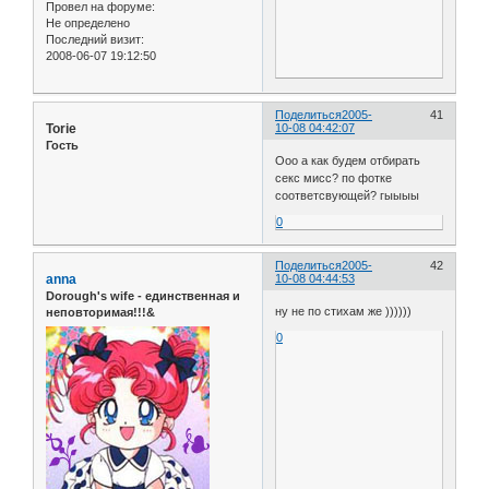
Провел на форуме:
Не определено
Последний визит:
2008-06-07 19:12:50
Поделиться
2005-
41
Torie
10-08 04:42:07
Гость
Ооо а как будем отбирать
секс мисс? по фотке
соответсвующей? гыыыы
0
Поделиться
2005-
42
anna
10-08 04:44:53
Dorough's wife - единственная и
ну не по стихам же ))))))
неповторимая!!!&
0