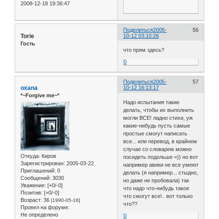
2008-12-18 19:36:47
Поделиться
2005-
56
Torie
10-12 03:10:26
Гость
что прям здесь?
0
Поделиться
2005-
57
oxana
10-12 16:13:17
*~Forgive me~*
Надо испытания такие
делать, чтобы их выполнить
могли ВСЕ! ладно стихи, уж
какие-нибудь пусть самые
простые смогут написать
все... или перевод, в крайнем
случае со словарем можно
Откуда:
Киров
посидеть подольше =)) но вот
Зарегистрирован
: 2005-03-22
например авики не все умеют
Приглашений:
0
делать (я например... стыдно,
Сообщений:
3030
но даже не пробовала) так
Уважение:
[+0/-0]
что надо что-нибудь такое
Позитив:
[+0/-0]
что смогут все!.. вот только
Возраст:
36
[1990-05-16]
что??
Провел на форуме:
Не определено
0