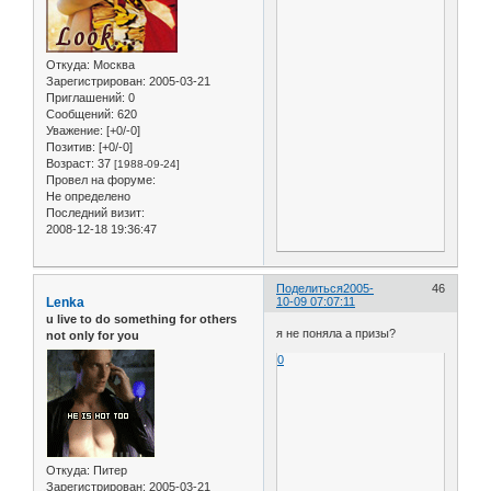
Откуда:
Москва
Зарегистрирован
: 2005-03-21
Приглашений:
0
Сообщений:
620
Уважение:
[+0/-0]
Позитив:
[+0/-0]
Возраст:
37
[1988-09-24]
Провел на форуме:
Не определено
Последний визит:
2008-12-18 19:36:47
Поделиться
2005-
46
Lenka
10-09 07:07:11
u live to do something for others
я не поняла а призы?
not only for you
0
Откуда:
Питер
Зарегистрирован
: 2005-03-21