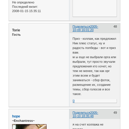
Не определено
Последний визит:
2008-01-15 15:35:11
Поделиться
2005-
48
Torie
10-09 16:01:20
Гость
Приз - коллаж, как предложил
Ник плюс статус, ну и
радость попбеды - вот и приз
вам.
м ы еще не выбрали орга или
выбрали, тут просто звучали
предложения кто хочет, но
тем не менее, так как орг
этим всем и будет
заниматься - сбор фоток,
размещение их, создание
темы, сбор голосов и все
такое.
0
Поделиться
2005-
49
hope
10-10 18:35:48
~Enchantress~
я на счет коллажа не