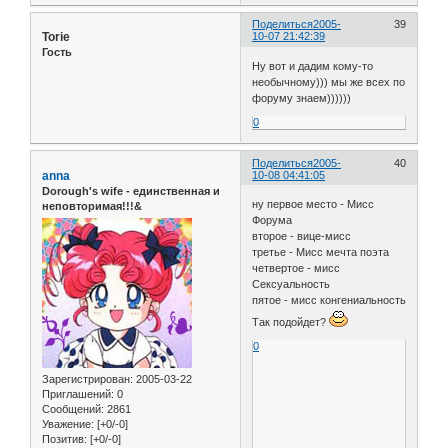
Поделиться
2005-
39
Torie
10-07 21:42:39
Гость
Ну вот и дадим кому-то
необычному))) мы же всех по
форуму знаем))))))
0
Поделиться
2005-
40
anna
10-08 04:41:05
Dorough's wife - единственная и
ну первое место - Мисс
неповторимая!!!&
Форума
второе - вице-мисс
третье - Мисс мечта поэта
четвертое - мисс
Сексуальность
пятое - мисс конгениальность
Так подойдет?
0
Зарегистрирован
: 2005-03-22
Приглашений:
0
Сообщений:
2861
Уважение:
[+0/-0]
Позитив:
[+0/-0]