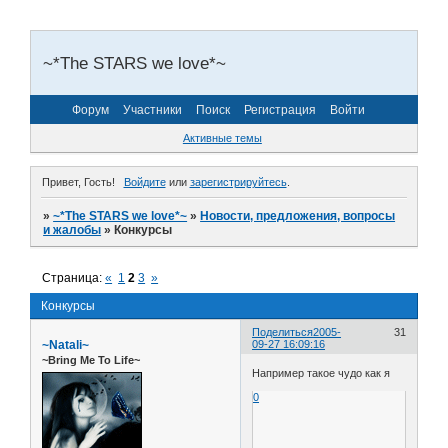
~*The STARS we love*~
Форум
Участники
Поиск
Регистрация
Войти
Активные темы
Привет, Гость!
Войдите
или
зарегистрируйтесь
.
»
~*The STARS we love*~
»
Новости, предложения, вопросы
и жалобы
»
Конкурсы
Страница:
«
1
2
3
»
Конкурсы
Поделиться
2005-
31
~Natali~
09-27 16:09:16
~Bring Me To Life~
Например такое чудо как я
0