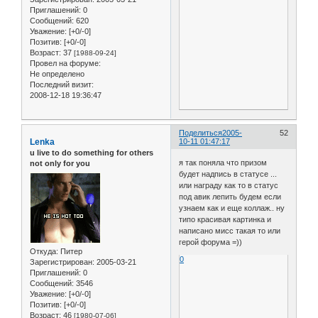
Приглашений:
0
Сообщений:
620
Уважение:
[+0/-0]
Позитив:
[+0/-0]
Возраст:
37
[1988-09-24]
Провел на форуме:
Не определено
Последний визит:
2008-12-18 19:36:47
Поделиться
2005-
52
Lenka
10-11 01:47:17
u live to do something for others
я так поняла что призом
not only for you
будет надпись в статусе ...
или награду как то в статус
под авик лепить будем если
узнаем как и еще коллаж.. ну
типо красивая картинка и
написано мисс такая то или
герой форума =))
Откуда:
Питер
0
Зарегистрирован
: 2005-03-21
Приглашений:
0
Сообщений:
3546
Уважение:
[+0/-0]
Позитив:
[+0/-0]
Возраст:
46
[1980-07-06]