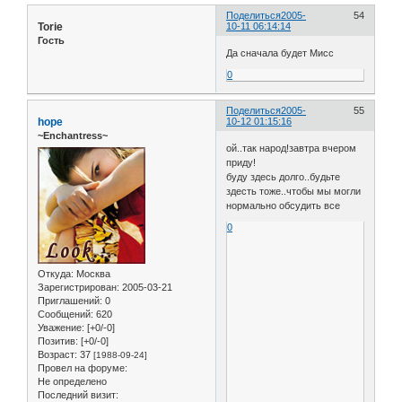
Поделиться
2005-
54
Torie
10-11 06:14:14
Гость
Да сначала будет Мисс
0
Поделиться
2005-
55
hope
10-12 01:15:16
~Enchantress~
ой..так народ!завтра вчером
приду!
буду здесь долго..будьте
здесть тоже..чтобы мы могли
нормально обсудить все
0
Откуда:
Москва
Зарегистрирован
: 2005-03-21
Приглашений:
0
Сообщений:
620
Уважение:
[+0/-0]
Позитив:
[+0/-0]
Возраст:
37
[1988-09-24]
Провел на форуме:
Не определено
Последний визит: