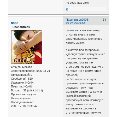
не всем под силу
0
Поделиться
2005-
34
hope
10-07 00:26:52
~Enchantress~
согласна..я вот например
стихи не пишу..а авки
анимированные тже не все
делать умеют...
я смотрю все загорелись
идеей устроить конкурс мисс
форума..ну так давайте
устроим..тока не так
строго..мы же все люди =) а
Откуда:
Москва
Зарегистрирован
: 2005-03-21
не гении (не в обиду..это я
Приглашений:
0
про себя)..
Сообщений:
620
но без жюри..мне идея с
Уважение:
[+0/-0]
организатором понравилась..
Позитив:
[+0/-0]
создадим тему..туда
Возраст:
37
[1988-09-24]
выложим фотки и анкету..и
Провел на форуме:
каждый желающий
Не определено
проголосует организатору в
Последний визит:
личку..потом это все
2008-12-18 19:36:47
выложим на форум и в
статус припишем титул =)