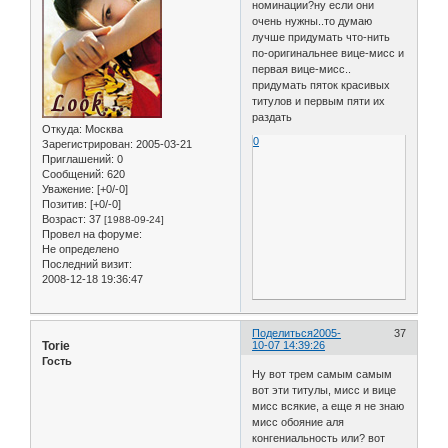
номинации?ну если они
очень нужны..то думаю
лучше придумать что-нить
по-оригинальнее вице-мисс и
первая вице-мисс..
придумать пяток красивых
титулов и первым пяти их
раздать
Откуда:
Москва
0
Зарегистрирован
: 2005-03-21
Приглашений:
0
Сообщений:
620
Уважение:
[+0/-0]
Позитив:
[+0/-0]
Возраст:
37
[1988-09-24]
Провел на форуме:
Не определено
Последний визит:
2008-12-18 19:36:47
Поделиться
2005-
37
Torie
10-07 14:39:26
Гость
Ну вот трем самым самым
вот эти титулы, мисс и вице
мисс всякие, а еще я не знаю
мисс обояние аля
конгениальность или? вот