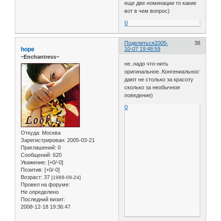
еще две номинации то какие
вот в чем вопрос)
0
Поделиться
2005-
38
hope
10-07 19:48:59
~Enchantress~
не..надо что-нить
оригинальное..Конгениальность
дают не столько за красоту
сколько за необычное
поведение)
0
Откуда:
Москва
Зарегистрирован
: 2005-03-21
Приглашений:
0
Сообщений:
620
Уважение:
[+0/-0]
Позитив:
[+0/-0]
Возраст:
37
[1988-09-24]
Провел на форуме:
Не определено
Последний визит:
2008-12-18 19:36:47