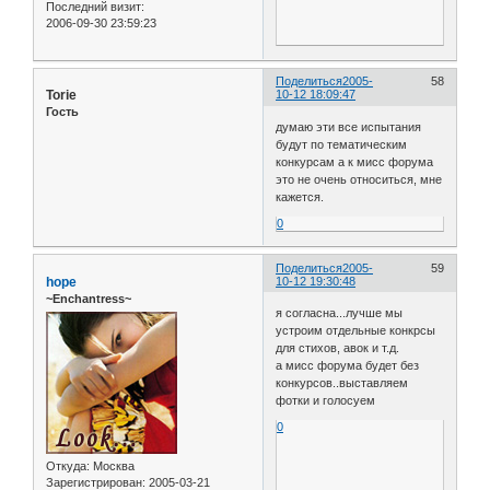
Последний визит:
2006-09-30 23:59:23
Поделиться
2005-
58
Torie
10-12 18:09:47
Гость
думаю эти все испытания
будут по тематическим
конкурсам а к мисс форума
это не очень относиться, мне
кажется.
0
Поделиться
2005-
59
hope
10-12 19:30:48
~Enchantress~
я согласна...лучше мы
устроим отдельные конкрсы
для стихов, авок и т.д.
а мисс форума будет без
конкурсов..выставляем
фотки и голосуем
0
Откуда:
Москва
Зарегистрирован
: 2005-03-21