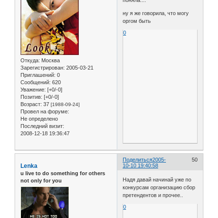
поняла....
ну я же говорила, что могу
оргом быть
0
Откуда:
Москва
Зарегистрирован
: 2005-03-21
Приглашений:
0
Сообщений:
620
Уважение:
[+0/-0]
Позитив:
[+0/-0]
Возраст:
37
[1988-09-24]
Провел на форуме:
Не определено
Последний визит:
2008-12-18 19:36:47
Поделиться
2005-
50
Lenka
10-10 19:40:58
u live to do something for others
Надя давай начинай уже по
not only for you
конкурсам организацию сбор
претендентов и прочее..
0