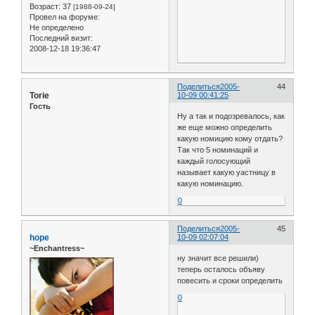
Возраст:
37
[1988-09-24]
Провел на форуме:
Не определено
Последний визит:
2008-12-18 19:36:47
Поделиться
2005-
44
Torie
10-09 00:41:25
Гость
Ну а так и подозревалось, как
же еще можно определить
какую номицию кому отдать?
Так что 5 номинаций и
каждый голосующий
называет какую уастницу в
какую номинацию.
0
Поделиться
2005-
45
hope
10-09 02:07:04
~Enchantress~
ну значит все решили)
теперь осталось объяву
повесить и сроки определить
0