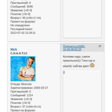
Приглашений:
0
Сообщений:
3546
Уважение:
[+0/-0]
Позитив:
[+0/-0]
Возраст:
46
[1980-07-06]
Провел на форуме:
Не определено
Последний визит:
2013-07-02 12:28:11
Поделиться
2005-
47
Nick
10-09 08:02:33
C.H.A.O.T.I.C
Коллажи надо, самое
прикольное))) Типо как в
awards сайтам дают
0
Откуда:
Moscow
Зарегистрирован
: 2005-03-27
Приглашений:
0
Сообщений:
1214
Уважение:
[+0/-0]
Позитив:
[+0/-0]
Возраст:
37
[1988-08-24]
Провел на форуме: