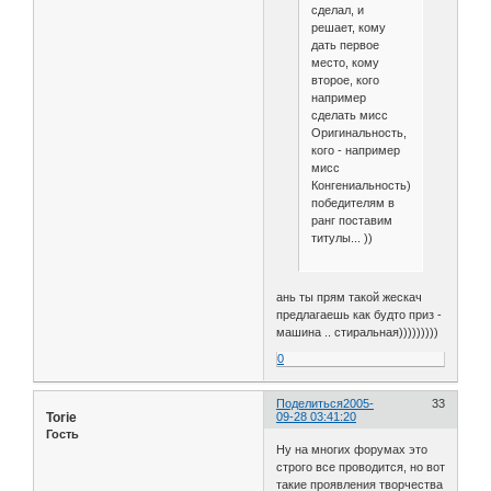
сделал, и
решает, кому
дать первое
место, кому
второе, кого
например
сделать мисс
Оригинальность,
кого - например
мисс
Конгениальность))
победителям в
ранг поставим
титулы... ))
ань ты прям такой жескач
предлагаешь как будто приз -
машина .. стиральная)))))))))
0
Поделиться
2005-
33
Torie
09-28 03:41:20
Гость
Ну на многих форумах это
строго все проводится, но вот
такие проявления творчества