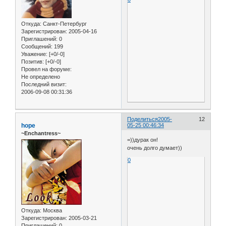
Откуда:
Санкт-Петербург
Зарегистрирован
: 2005-04-16
Приглашений:
0
Сообщений:
199
Уважение:
[+0/-0]
Позитив:
[+0/-0]
Провел на форуме:
Не определено
Последний визит:
2006-09-08 00:31:36
Поделиться
2005-
12
hope
05-25 00:46:34
~Enchantress~
=))дурак он!
очень долго думает))
0
Откуда:
Москва
Зарегистрирован
: 2005-03-21
Приглашений:
0