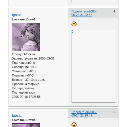
Поделиться
2005-
4
Igosia
05-24 21:22:37
Love me, Drew!
0
Откуда:
Москва
Зарегистрирован
: 2005-03-31
Приглашений:
0
Сообщений:
1466
Уважение:
[+0/-0]
Позитив:
[+0/-0]
Возраст:
37
[1988-12-07]
Провел на форуме:
Не определено
Последний визит:
2006-09-16 17:08:58
Поделиться
2005-
5
Igosia
05-24 21:25:49
Love me, Drew!