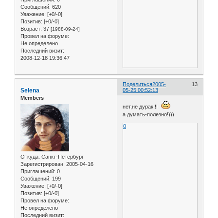
Сообщений:
620
Уважение:
[+0/-0]
Позитив:
[+0/-0]
Возраст:
37
[1988-09-24]
Провел на форуме:
Не определено
Последний визит:
2008-12-18 19:36:47
Поделиться
2005-
13
Selena
05-25 00:52:13
Members
нет,не дурак!!!
а думать-полезно!)))
0
Откуда:
Санкт-Петербург
Зарегистрирован
: 2005-04-16
Приглашений:
0
Сообщений:
199
Уважение:
[+0/-0]
Позитив:
[+0/-0]
Провел на форуме:
Не определено
Последний визит: