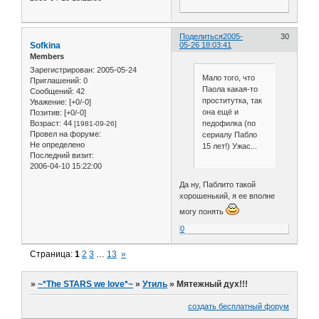
Поделиться
2005-
30
Sofkina
05-26 18:03:41
Members
Зарегистрирован
: 2005-05-24
Мало того, что
Приглашений:
0
Паола какая-то
Сообщений:
42
проститутка, так
Уважение:
[+0/-0]
она ещё и
Позитив:
[+0/-0]
педофилка (по
Возраст:
44
[1981-09-26]
Провел на форуме:
сериалу Пабло
Не определено
15 лет!) Ужас...
Последний визит:
2006-04-10 15:22:00
Да ну, Паблито такой
хорошенький, я ее вполне
могу понять
0
Страница:
1
2
3
…
13
»
»
~*The STARS we love*~
»
Утиль
»
Мятежный дух!!!
создать бесплатный форум