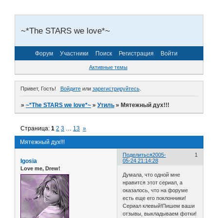
~*The STARS we love*~
Форум
Участники
Поиск
Регистрация
Войти
Активные темы
Привет, Гость!
Войдите
или
зарегистрируйтесь
.
»
~*The STARS we love*~
»
Утиль
»
Мятежный дух!!!
Страница:
1
2
3
…
13
»
Мятежный дух!!!
Поделиться
2005-
1
Igosia
05-24 21:14:28
Love me, Drew!
Думала, что одной мне
нравится этот сериал, а
оказалось, что на форуме
есть еще его поклонники!
Сериал клевый!Пишем ваши
отзывы, выкладываем фотки!