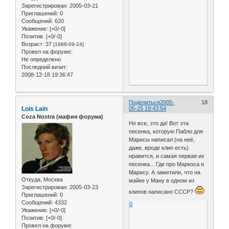
Зарегистрирован
: 2005-03-21
Приглашений:
0
Сообщений:
620
Уважение:
[+0/-0]
Позитив:
[+0/-0]
Возраст:
37
[1988-09-24]
Провел на форуме:
Не определено
Последний визит:
2008-12-18 19:36:47
Поделиться
2005-
18
Lois Lain
05-25 19:43:54
Coza Nostra (мафия форума)
Не все, это да! Вот эта
песенка, которую Пабло для
Марисы написал (на неё,
даже, вроде клип есть)
нравится, и самая первая их
песенка... Где про Маркоса и
Марису. А заметили, что на
Откуда:
Москва
майке у Ману в одном из
Зарегистрирован
: 2005-03-23
клипов написано СССР?
Приглашений:
0
Сообщений:
4332
0
Уважение:
[+0/-0]
Позитив:
[+0/-0]
Провел на форуме: