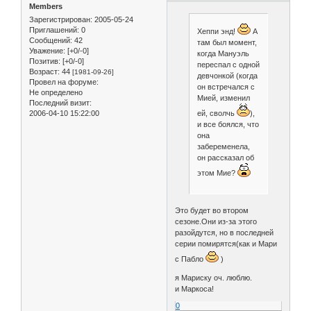
Members
Зарегистрирован
: 2005-05-24
Приглашений:
0
Хеппи энд!
А
Сообщений:
42
там был момент,
Уважение:
[+0/-0]
когда Мануэль
Позитив:
[+0/-0]
переспал с одной
Возраст:
44
[1981-09-26]
девчонкой (когда
Провел на форуме:
он встречался с
Не определено
Мией, изменил
Последний визит:
ей, сволчь
),
2006-04-10 15:22:00
и все боялся, что
она
забеременела,
он рассказал об
этом Мие?
Это будет во втором
сезоне.Они из-за этого
разойдутся, но в последней
серии помирятся(как и Мари
с Пабло
)
я Мариску оч. люблю.
и Маркоса!
0