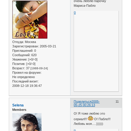
очень люблю парочку
Мариса-Пабло
0
Откуда:
Москва
Зарегистрирован
: 2005-03-21
Приглашений:
0
Сообщений:
620
Уважение:
[+0/-0]
Позитив:
[+0/-0]
Возраст:
37
[1988-09-24]
Провел на форуме:
Не определено
Последний визит:
2008-12-18 19:36:47
Поделиться
2005-
11
Selena
05-25 00:26:13
Members
О! Я тоже люблю это
сериал!!!
О! Пабло!!!
Любовь моя.....))))))
0