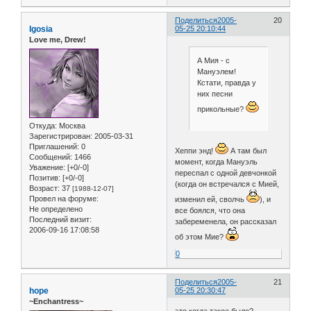
Поделиться
2005-
20
Igosia
05-25 20:10:44
Love me, Drew!
А Мия - с
Мануэлем!
Кстати, правда у
них песни
прикольные?
Откуда:
Москва
Зарегистрирован
: 2005-03-31
Приглашений:
0
Хеппи энд!
А там был
Сообщений:
1466
момент, когда Мануэль
Уважение:
[+0/-0]
переспал с одной девчонкой
Позитив:
[+0/-0]
(когда он встречался с Мией,
Возраст:
37
[1988-12-07]
Провел на форуме:
изменил ей, сволчь
), и
Не определено
все боялся, что она
Последний визит:
забеременела, он рассказал
2006-09-16 17:08:58
об этом Мие?
0
Поделиться
2005-
21
hope
05-25 20:30:47
~Enchantress~
это когда такое было?..