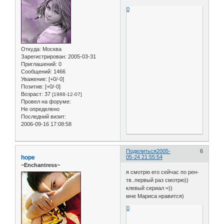
0
Откуда:
Москва
Зарегистрирован
: 2005-03-31
Приглашений:
0
Сообщений:
1466
Уважение:
[+0/-0]
Позитив:
[+0/-0]
Возраст:
37
[1988-12-07]
Провел на форуме:
Не определено
Последний визит:
2006-09-16 17:08:58
Поделиться
2005-
6
hope
05-24 21:55:54
~Enchantress~
я смотрю его сейчас по рен-
тв..первый раз смотрю))
клевый сериал =))
мне Мариса нравится)
0