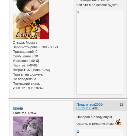
или это в сл сезоне будет?
0
Откуда:
Москва
Зарегистрирован
: 2005-03-21
Приглашений:
0
Сообщений:
620
Уважение:
[+0/-0]
Позитив:
[+0/-0]
Возраст:
37
[1988-09-24]
Провел на форуме:
Не определено
Последний визит:
2008-12-18 19:36:47
Поделиться
2005-
22
Igosia
05-25 20:54:01
Love me, Drew!
Наверно в следующем
сезоне, я точно не знаю!
0