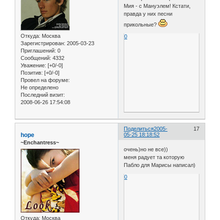
Мия - с Мануэлем! Кстати,
правда у них песни
прикольные?
Откуда:
Москва
0
Зарегистрирован
: 2005-03-23
Приглашений:
0
Сообщений:
4332
Уважение:
[+0/-0]
Позитив:
[+0/-0]
Провел на форуме:
Не определено
Последний визит:
2008-06-26 17:54:08
Поделиться
2005-
17
hope
05-25 18:18:52
~Enchantress~
очень)но не все))
меня радует та которую
Пабло для Марисы написал)
0
Откуда:
Москва