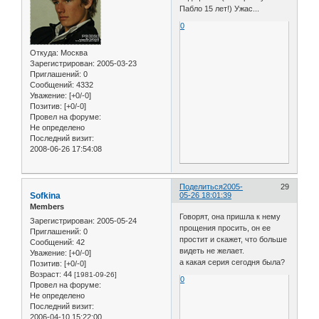
Пабло 15 лет!) Ужас...
0
Откуда:
Москва
Зарегистрирован
: 2005-03-23
Приглашений:
0
Сообщений:
4332
Уважение:
[+0/-0]
Позитив:
[+0/-0]
Провел на форуме:
Не определено
Последний визит:
2008-06-26 17:54:08
Поделиться
2005-
29
Sofkina
05-26 18:01:39
Members
Говорят, она пришла к нему
Зарегистрирован
: 2005-05-24
прощения просить, он ее
Приглашений:
0
простит и скажет, что больше
Сообщений:
42
видеть не желает.
Уважение:
[+0/-0]
а какая серия сегодня была?
Позитив:
[+0/-0]
Возраст:
44
[1981-09-26]
0
Провел на форуме:
Не определено
Последний визит:
2006-04-10 15:22:00