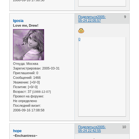
2006-09-16 17:08:58
Поделиться
2005-
9
Igosia
05-24 22:05:57
Love me, Drew!
0
Откуда:
Москва
Зарегистрирован
: 2005-03-31
Приглашений:
0
Сообщений:
1466
Уважение:
[+0/-0]
Позитив:
[+0/-0]
Возраст:
37
[1988-12-07]
Провел на форуме:
Не определено
Последний визит:
2006-09-16 17:08:58
Поделиться
2005-
10
hope
05-24 22:42:55
~Enchantress~