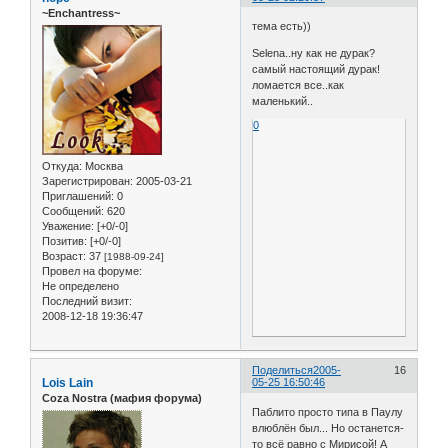
~Enchantress~
тема есть))
Selena..ну как не дурак?
самый настоящий дурак!
ломается все..как
маленький..
0
Откуда:
Москва
Зарегистрирован
: 2005-03-21
Приглашений:
0
Сообщений:
620
Уважение:
[+0/-0]
Позитив:
[+0/-0]
Возраст:
37
[1988-09-24]
Провел на форуме:
Не определено
Последний визит:
2008-12-18 19:36:47
Поделиться
2005-
16
Lois Lain
05-25 16:50:46
Coza Nostra (мафия форума)
Паблито просто типа в Паулу
влюблён был... Но останется-
то всё равно с Мирисой! А