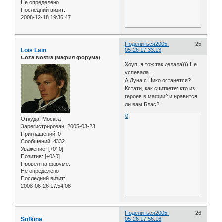
Не определено
Последний визит:
2008-12-18 19:36:47
Поделиться
2005-
25
Lois Lain
05-26 17:33:13
Coza Nostra (мафия форума)
Хоуп, я тож так делала))) Не
успевала...
А Луна с Нико останется?
Кстати, как считаете: кто из
героев в мафии? и нравится
ли вам Блас?
0
Откуда:
Москва
Зарегистрирован
: 2005-03-23
Приглашений:
0
Сообщений:
4332
Уважение:
[+0/-0]
Позитив:
[+0/-0]
Провел на форуме:
Не определено
Последний визит:
2008-06-26 17:54:08
Поделиться
2005-
26
Sofkina
05-26 17:56:16