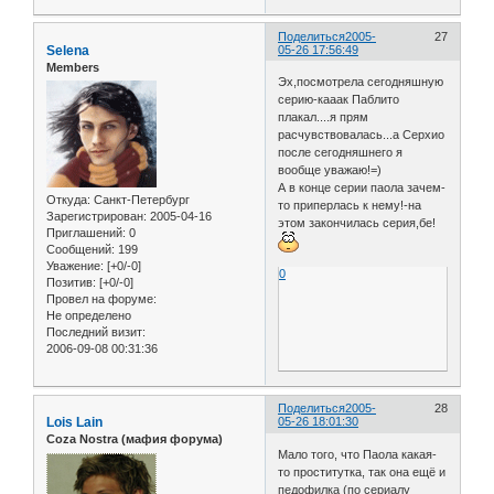
Поделиться
2005-
27
Selena
05-26 17:56:49
Members
Эх,посмотрела сегодняшную
серию-кааак Паблито
плакал....я прям
расчувствовалась...а Серхио
после сегодняшнего я
вообще уважаю!=)
А в конце серии паола зачем-
Откуда:
Санкт-Петербург
то приперлась к нему!-на
Зарегистрирован
: 2005-04-16
этом закончилась серия,бе!
Приглашений:
0
Сообщений:
199
Уважение:
[+0/-0]
0
Позитив:
[+0/-0]
Провел на форуме:
Не определено
Последний визит:
2006-09-08 00:31:36
Поделиться
2005-
28
Lois Lain
05-26 18:01:30
Coza Nostra (мафия форума)
Мало того, что Паола какая-
то проститутка, так она ещё и
педофилка (по сериалу