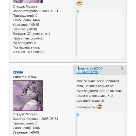
Откуда:
Москва
Зарегистрирован
: 2005-03-31
0
Приглашений:
0
Сообщений:
1466
Уважение:
[+0/-0]
Позитив:
[+0/-0]
Возраст:
37
[1988-12-07]
Провел на форуме:
Не определено
Последний визит:
2006-09-16 17:08:58
Поделиться
2005-
2
Igosia
05-24 21:17:31
Love me, Drew!
Мне больше всех нравится
Миа, но вот я сериал не
смогла досмотреть и не знаю
с кем она осталась!Кто
смотрел, скажите
пожалуйста!
Откуда:
Москва
0
Зарегистрирован
: 2005-03-31
Приглашений:
0
Сообщений:
1466
Уважение:
[+0/-0]