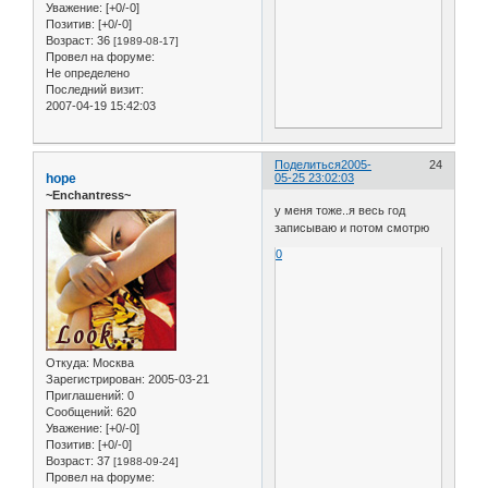
Уважение:
[+0/-0]
Позитив:
[+0/-0]
Возраст:
36
[1989-08-17]
Провел на форуме:
Не определено
Последний визит:
2007-04-19 15:42:03
Поделиться
2005-
24
hope
05-25 23:02:03
~Enchantress~
у меня тоже..я весь год
записываю и потом смотрю
0
Откуда:
Москва
Зарегистрирован
: 2005-03-21
Приглашений:
0
Сообщений:
620
Уважение:
[+0/-0]
Позитив:
[+0/-0]
Возраст:
37
[1988-09-24]
Провел на форуме: