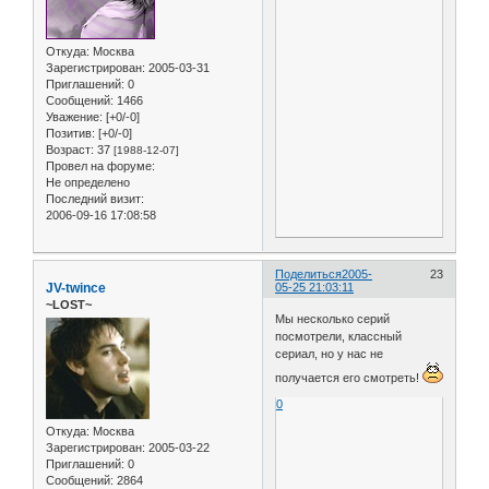
Откуда:
Москва
Зарегистрирован
: 2005-03-31
Приглашений:
0
Сообщений:
1466
Уважение:
[+0/-0]
Позитив:
[+0/-0]
Возраст:
37
[1988-12-07]
Провел на форуме:
Не определено
Последний визит:
2006-09-16 17:08:58
Поделиться
2005-
23
JV-twince
05-25 21:03:11
~LOST~
Мы несколько серий
посмотрели, классный
сериал, но у нас не
получается его смотреть!
0
Откуда:
Москва
Зарегистрирован
: 2005-03-22
Приглашений:
0
Сообщений:
2864