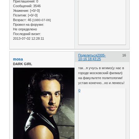
Приглашений:
0
Сообщений:
3546
Уважение:
[+0/-0]
Позитив:
[+0/-0]
Возраст:
46
[1980-07-06]
Провел на форуме:
Не определено
Последний визит:
2013-07-02 12:28:11
Поделиться
2005-
16
mosa
10-16 18:43:25
DARK GIRL
так...я учусь в мгимо(у нас в
городе московский филиал)
на факультете политологии!
устаю конечно...но и ленюсь!
0