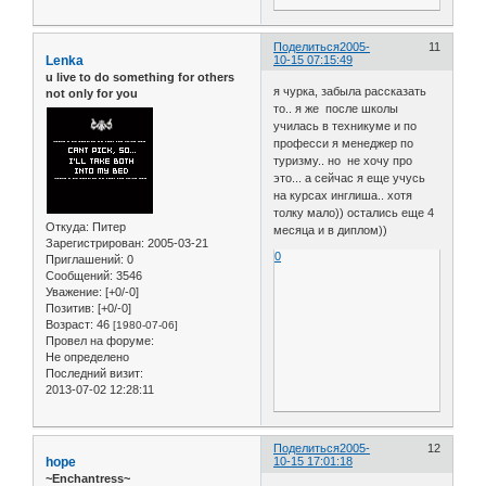
Поделиться
2005-
11
Lenka
10-15 07:15:49
u live to do something for others
я чурка, забыла рассказать
not only for you
то.. я же после школы
училась в техникуме и по
професси я менеджер по
туризму.. но не хочу про
это... а сейчас я еще учусь
на курсах инглиша.. хотя
толку мало)) остались еще 4
Откуда:
Питер
месяца и в диплом))
Зарегистрирован
: 2005-03-21
0
Приглашений:
0
Сообщений:
3546
Уважение:
[+0/-0]
Позитив:
[+0/-0]
Возраст:
46
[1980-07-06]
Провел на форуме:
Не определено
Последний визит:
2013-07-02 12:28:11
Поделиться
2005-
12
hope
10-15 17:01:18
~Enchantress~