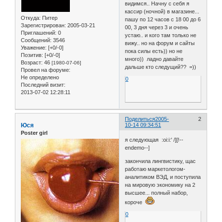
видимся.. Начну с себя я
кассир (ночной) в магазине...
Откуда:
Питер
пашу по 12 часов с 18 00 до 6
Зарегистрирован
: 2005-03-21
00, 3 дня через 3 и очень
Приглашений:
0
устаю.. и кого там только не
Сообщений:
3546
вижу.. но на форум и сайты
Уважение:
[+0/-0]
пока силы есть)) но не
Позитив:
[+0/-0]
много)) ладно давайте
Возраст:
46
[1980-07-06]
дальше кто следущий?? =))
Провел на форуме:
Не определено
0
Последний визит:
2013-07-02 12:28:11
Поделиться
2005-
2
Юся
10-14 09:34:51
Poster girl
я следующая :oi:i:' /][!--
endemo--]
закончила лингвистику, щас
работаю маркетологом-
аналитиком ВЭД, и поступила
на мировую экономику на 2
высшее... полный набор,
короче
0