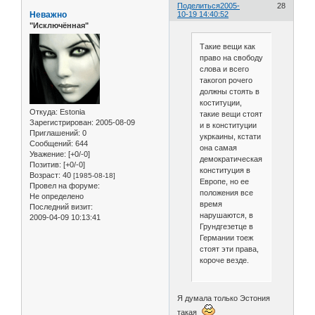
Поделиться
2005-
28
Неважно
10-19 14:40:52
"Исключённая"
Такие вещи как
право на свободу
слова и всего
такогоп рочего
должны стоять в
коституции,
Откуда:
Estonia
такие вещи стоят
Зарегистрирован
: 2005-08-09
и в конституции
Приглашений:
0
укркаины, кстати
Сообщений:
644
она самая
Уважение:
[+0/-0]
демократическая
Позитив:
[+0/-0]
конституция в
Возраст:
40
[1985-08-18]
Европе, но ее
Провел на форуме:
положения все
Не определено
время
Последний визит:
нарушаются, в
2009-04-09 10:13:41
Грундгезетце в
Германии тоеж
стоят эти права,
короче везде.
Я думала только Эстония
такая