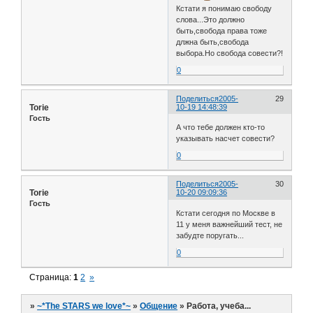
Кстати я понимаю свободу
слова...Это должно
быть,свобода права тоже
длжна быть,свобода
выбора.Но свобода совести?!
0
Поделиться
2005-
29
Torie
10-19 14:48:39
Гость
А что тебе должен кто-то
указывать насчет совести?
0
Поделиться
2005-
30
Torie
10-20 09:09:36
Гость
Кстати сегодня по Москве в
11 у меня важнейший тест, не
забудте поругать...
0
Страница:
1
2
»
»
~*The STARS we love*~
»
Общение
»
Работа, учеба...