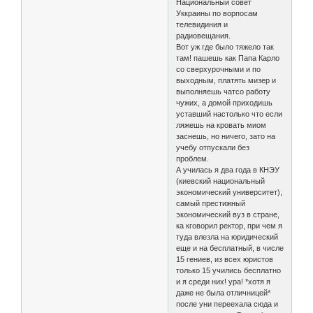
Национальный совет
Уккраины по ворпосам
телевидиния и
радиовещания.
Вот уж где было тяжело так
там! пашешь как Папа Карло
со сверхурочными и по
выходным, платять мизер и
выполняешь чатсо работу
чужих, а домой приходишь
уставший настолько что если
ляжешь на кровать миом
заснешь, но ничего, зато на
учебу отпускали без
проблем.
А училась я два года в КНЭУ
(киевский национальный
экономический университет),
самый престижный
экономический вуз в стране,
ка кговорил ректор, при чем я
туда влезла на юридический
еще и на бесплатный, в числе
15 гениев, из всех юристов
только 15 учились бесплатно
и я среди них! ура! *хотя я
даже не была отличницей*
после уни переехала сюда и