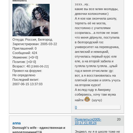
Members
ээээ...ну..
какие вы все млин молодцы,
девочки колоколчики:)
А я кое как окончила школу,
терпеть её не могла,
постоянно с учителями
ссорилась...а потом не знаю
что меня дёрнуло, поступила
Откуда:
Россия, Белгород.
в белгородский гос
Зарегистрирован
: 2005-03-22
университет на переводчика,
Приглашений:
0
англиский и немецкий,
Сообщений:
424
отучилась первый курс еле
Уважение:
[+0/-0]
еле, а на второй забила и
Позитив:
[+0/-0]
гуляла гуляла гуляла...цлый
Возраст:
40
[1986-06-22]
Провел на форуме:
год и меня отчислили :gy:
Не определено
вот, а я восстановилась на
Последний визит:
плятной основе и опять учусь
2007-06-15 13:37:03
на втором курсе!
А вслед году в Америку
собираюсь, хочу там мужа
найти
(шучу)
0
Поделиться
2005-
20
anna
10-17 21:48:24
Dorough's wife - единственная и
Энджел, ну я в школе тоже не
неповторимая!!!&