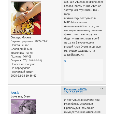
а я...а я училась в школе до 9
класса..потом ушла учиться
экстерном,отучилась так 2
года..
в этом году поступила в
МАИ-Московский
Авиационный Институт, на
мировую экономику..на всем
факе только наша группа
Откуда:
Москва
будет учить инглишь все 5
Зарегистрирован
: 2005-03-21
лет..а на 3 курсе еще и
Приглашений:
0
второй язык будет..и диплом
Сообщений:
620
мы будем защищать на
Уважение:
[+0/-0]
английском..=))
Позитив:
[+0/-0]
Возраст:
37
[1988-09-24]
0
Провел на форуме:
Не определено
Последний визит:
2008-12-18 19:36:47
Поделиться
2005-
13
Igosia
10-15 20:27:42
Love me, Drew!
Я поступила в колледж при
Российской Академии
Правосудия -земельно
имущественные отношения