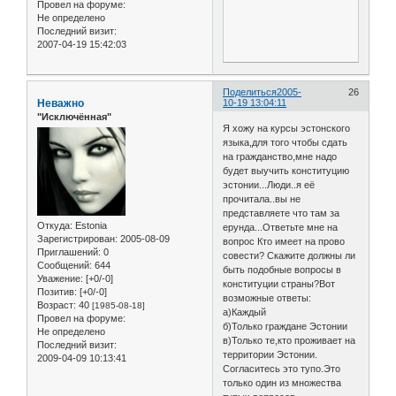
Провел на форуме:
Не определено
Последний визит:
2007-04-19 15:42:03
Поделиться
2005-
26
Неважно
10-19 13:04:11
"Исключённая"
Я хожу на курсы эстонского
языка,для того чтобы сдать
на гражданство,мне надо
будет выучить конституцию
эстонии...Люди..я её
прочитала..вы не
представляете что там за
Откуда:
Estonia
ерунда...Ответьте мне на
Зарегистрирован
: 2005-08-09
вопрос Кто имеет на прово
Приглашений:
0
совести? Скажите должны ли
Сообщений:
644
быть подобные вопросы в
Уважение:
[+0/-0]
конституции страны?Вот
Позитив:
[+0/-0]
возможные ответы:
Возраст:
40
[1985-08-18]
а)Каждый
Провел на форуме:
б)Только граждане Эстонии
Не определено
в)Только те,кто проживает на
Последний визит:
территории Эстонии.
2009-04-09 10:13:41
Согласитесь это тупо.Это
только один из множества