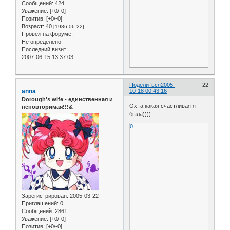
Сообщений:
424
Уважение:
[+0/-0]
Позитив:
[+0/-0]
Возраст:
40
[1986-06-22]
Провел на форуме:
Не определено
Последний визит:
2007-06-15 13:37:03
Поделиться
2005-
22
anna
10-18 00:43:16
Dorough's wife - единственная и
Ох, а какая счастливая я
неповторимая!!!&
была))))
0
Зарегистрирован
: 2005-03-22
Приглашений:
0
Сообщений:
2861
Уважение:
[+0/-0]
Позитив:
[+0/-0]