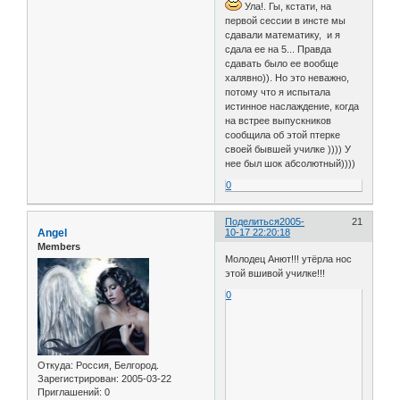
Ула!. Гы, кстати, на
первой сессии в инсте мы
сдавали математику, и я
сдала ее на 5... Правда
сдавать было ее вообще
халявно)). Но это неважно,
потому что я испытала
истинное наслаждение, когда
на встрее выпускников
сообщила об этой птерке
своей бывшей училке )))) У
нее был шок абсолютный))))
0
Поделиться
2005-
21
Angel
10-17 22:20:18
Members
Молодец Анют!!! утёрла нос
этой вшивой училке!!!
0
Откуда:
Россия, Белгород.
Зарегистрирован
: 2005-03-22
Приглашений:
0