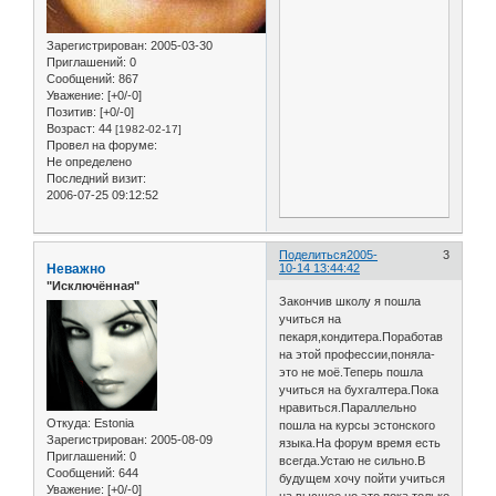
Зарегистрирован
: 2005-03-30
Приглашений:
0
Сообщений:
867
Уважение:
[+0/-0]
Позитив:
[+0/-0]
Возраст:
44
[1982-02-17]
Провел на форуме:
Не определено
Последний визит:
2006-07-25 09:12:52
Поделиться
2005-
3
Неважно
10-14 13:44:42
"Исключённая"
Закончив школу я пошла
учиться на
пекаря,кондитера.Поработав
на этой профессии,поняла-
это не моё.Теперь пошла
учиться на бухгалтера.Пока
нравиться.Параллельно
Откуда:
Estonia
пошла на курсы эстонского
Зарегистрирован
: 2005-08-09
языка.На форум время есть
Приглашений:
0
всегда.Устаю не сильно.В
Сообщений:
644
будущем хочу пойти учиться
Уважение:
[+0/-0]
на высшее,но это пока только