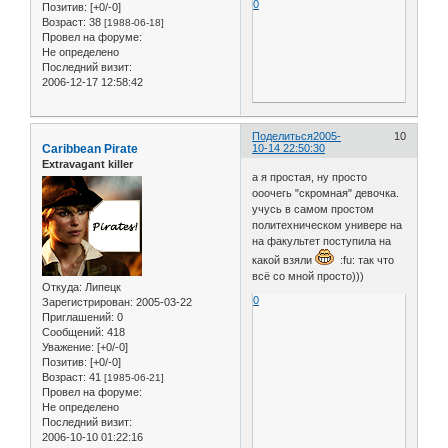
0
Позитив:
[+0/-0]
Возраст:
38
[1988-06-18]
Провел на форуме:
Не определено
Последний визит:
2006-12-17 12:58:42
Поделиться
2005-
10
Caribbean Pirate
10-14 22:50:30
Extravagant killer
а я простая, ну просто
ооочегь "скромная" девочка.
учусь в самом простом
политехническом универе на
на факультет поступила на
какой взяли
:fu: так что
всё со мной просто)))
Откуда:
Липецк
0
Зарегистрирован
: 2005-03-22
Приглашений:
0
Сообщений:
418
Уважение:
[+0/-0]
Позитив:
[+0/-0]
Возраст:
41
[1985-06-21]
Провел на форуме:
Не определено
Последний визит:
2006-10-10 01:22:16