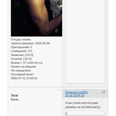
Откуда:
казань
Зарегистрирован
: 2005-06-06
Приглашений:
0
Сообщений:
271
Уважение:
[+0/-0]
Позитив:
[+0/-0]
Возраст:
37
[1988-08-13]
Провел на форуме:
Не определено
Последний визит:
2006-07-01 23:09:19
Поделиться
2005-
17
Torie
10-16 20:54:18
Гость
А мы учили конституцию
украины на английском))))
0