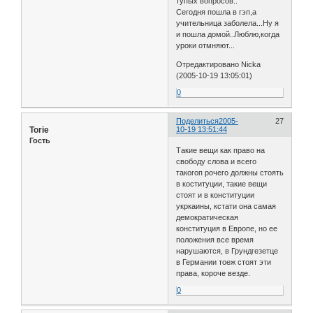
тупых вопросов..
Сегодня пошла в гэп,а
учительница заболела...Ну я
и пошла домой..Люблю,когда
уроки отмняют...
Отредактировано Nicka
(2005-10-19 13:05:01)
0
Поделиться
2005-
27
Torie
10-19 13:51:44
Гость
Такие вещи как право на
свободу слова и всего
такогоп рочего должны стоять
в коституции, такие вещи
стоят и в конституции
укркаины, кстати она самая
демократическая
конституция в Европе, но ее
положения все время
нарушаются, в Грундгезетце
в Германии тоеж стоят эти
права, короче везде.
0