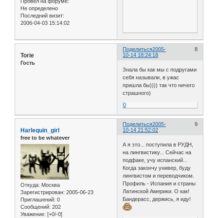
Провел на форуме:
Не определено
Последний визит:
2006-04-03 15:14:02
Поделиться
2005-
8
Torie
10-14 18:24:18
Гость
Знала бы как мы с подругами
себя называли, в ужас
пришла бы)))) так что ничего
страшного)
0
Поделиться
2005-
9
Harlequin_girl
10-14 21:52:02
free to be whatever
А я это... поступила в РУДН,
на лингвистику... Сейчас на
подфаке, учу испанский...
Когда закончу универ, буду
лингвистом и переводчиком.
Профиль - Испания и страны
Откуда:
Москва
Латинской Америки. О как!
Зарегистрирован
: 2005-06-23
Бандерасс, держись, я иду!
Приглашений:
0
Сообщений:
202
Уважение:
[+0/-0]