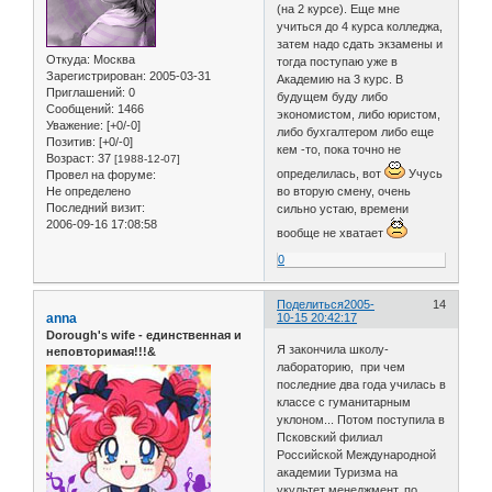
(на 2 курсе). Еще мне
учиться до 4 курса колледжа,
затем надо сдать экзамены и
Откуда:
Москва
тогда поступаю уже в
Зарегистрирован
: 2005-03-31
Академию на 3 курс. В
Приглашений:
0
будущем буду либо
Сообщений:
1466
экономистом, либо юристом,
Уважение:
[+0/-0]
либо бухгалтером либо еще
Позитив:
[+0/-0]
кем -то, пока точно не
Возраст:
37
[1988-12-07]
определилась, вот
Учусь
Провел на форуме:
Не определено
во вторую смену, очень
Последний визит:
сильно устаю, времени
2006-09-16 17:08:58
вообще не хватает
0
Поделиться
2005-
14
anna
10-15 20:42:17
Dorough's wife - единственная и
Я закончила школу-
неповторимая!!!&
лабораторию, при чем
последние два года училась в
классе с гуманитарным
уклоном... Потом поступила в
Псковский филиал
Российской Международной
академии Туризма на
укультет менеджмент, по