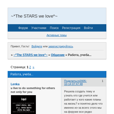
~*The STARS we love*~
Форум
Участники
Поиск
Регистрация
Войти
Активные темы
Привет, Гость!
Войдите
или
зарегистрируйтесь
.
»
~*The STARS we love*~
»
Общение
»
Работа, учеба...
Страница:
1
2
»
Работа, учеба...
Поделиться
2005-
1
Lenka
10-14 07:47:48
u live to do something for others
Решила создать тему и
not only for you
узнать кто где учится или
работает у кого какие планы
на жизнь? и понятно дело что
именно из-за всего этого мы
на форуме все редко