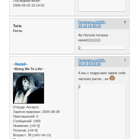
Последний визит:
2006-04-03 15:14:02
Поделиться
2005-
6
Torie
10-14 14:40:19
Гость
Фу Натали поганка
какая)))))))))))
0
Поделиться
2005-
7
~Natali~
10-14 16:33:04
~Bring Me To Life~
А мы с подругами завем себе
ласково распи....ки
0
Откуда:
Ангарск
Зарегистрирован
: 2005-08-08
Приглашений:
0
Сообщений:
1455
Уважение:
[+0/-0]
Позитив:
[+0/-0]
Возраст:
38
[1987-08-13]