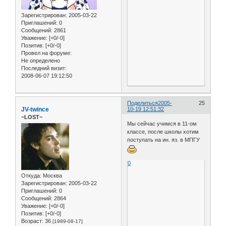
Зарегистрирован
: 2005-03-22
Приглашений:
0
Сообщений:
2861
Уважение:
[+0/-0]
Позитив:
[+0/-0]
Провел на форуме:
Не определено
Последний визит:
2008-06-07 19:12:50
Поделиться
2005-
25
JV-twince
10-19 12:51:32
~LOST~
Мы сейчас учимся в 11-ом
классе, после школы хотим
поступать на ин. яз. в МПГУ
0
Откуда:
Москва
Зарегистрирован
: 2005-03-22
Приглашений:
0
Сообщений:
2864
Уважение:
[+0/-0]
Позитив:
[+0/-0]
Возраст:
36
[1989-08-17]