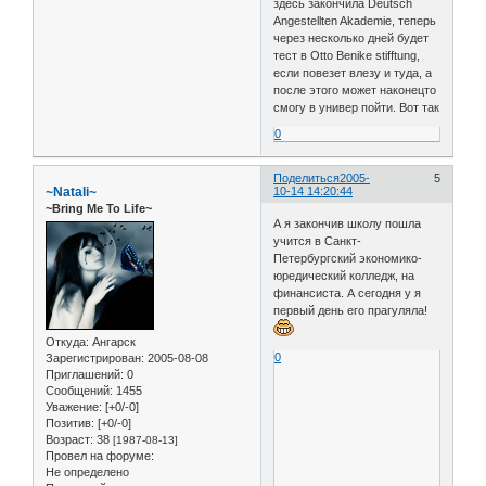
здесь закончила Deutsch
Angestellten Akademie, теперь
через несколько дней будет
тест в Otto Benike stifftung,
если повезет влезу и туда, а
после этого может наконецто
смогу в универ пойти. Вот так
0
Поделиться
2005-
5
~Natali~
10-14 14:20:44
~Bring Me To Life~
А я закончив школу пошла
учится в Санкт-
Петербургский экономико-
юредический колледж, на
финансиста. А сегодня у я
первый день его прагуляла!
Откуда:
Ангарск
0
Зарегистрирован
: 2005-08-08
Приглашений:
0
Сообщений:
1455
Уважение:
[+0/-0]
Позитив:
[+0/-0]
Возраст:
38
[1987-08-13]
Провел на форуме:
Не определено