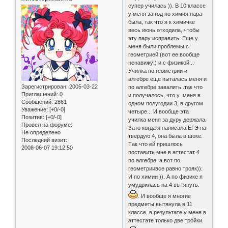
супер училась )). В 10 классе
у меня за год по химия пара
была, так что я к химичке
весь июнь отходила, чтобы
эту пару исправить. Еще у
меня были проблемы с
геометрией (вот ее вообще
ненавижу!) и с физикой...
Училка по геометрии и
алгебре еще пыталась меня и
Зарегистрирован
: 2005-03-22
по алгебре завалить .так что
Приглашений:
0
и получалось, что у меня в
Сообщений:
2861
одном полугодии 3, в другом
Уважение:
[+0/-0]
четыре... И вообще эта
Позитив:
[+0/-0]
училка меня за дуру держала.
Провел на форуме:
Зато когда я написала ЕГЭ на
Не определено
твердую 4, она была в шоке.
Последний визит:
Так что ей пришлось
2008-06-07 19:12:50
поставить мне в аттестат 4
по алгебре. а вот по
геометриивсе равно трояк)).
И по химии )). А по физике я
умудрилась на 4 вытянуть.
. И вообще я многие
предметы вытянула в 11
классе, в результате у меня в
аттестате только две тройки.