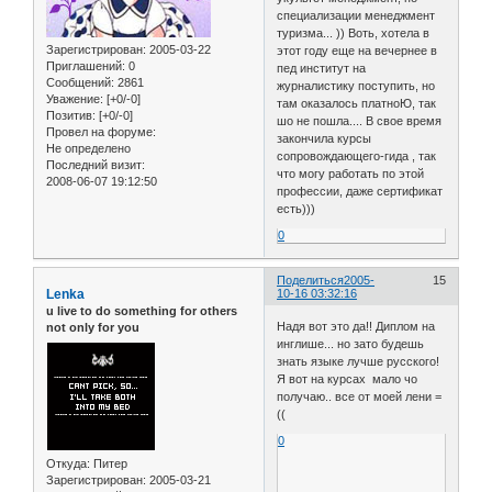
специализации менеджмент
туризма... )) Воть, хотела в
Зарегистрирован
: 2005-03-22
этот году еще на вечернее в
Приглашений:
0
пед институт на
Сообщений:
2861
журналистику поступить, но
Уважение:
[+0/-0]
там оказалось платноЮ, так
Позитив:
[+0/-0]
шо не пошла.... В свое время
Провел на форуме:
закончила курсы
Не определено
сопровождающего-гида , так
Последний визит:
что могу работать по этой
2008-06-07 19:12:50
профессии, даже сертификат
есть)))
0
Поделиться
2005-
15
Lenka
10-16 03:32:16
u live to do something for others
Надя вот это да!! Диплом на
not only for you
инглише... но зато будешь
знать языке лучше русского!
Я вот на курсах мало чо
получаю.. все от моей лени =
((
0
Откуда:
Питер
Зарегистрирован
: 2005-03-21