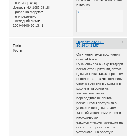
Позитив:
[+0/-0]
в планах..
Возраст:
40
[1985-08-18]
Провел на форуме:
0
Не определено
Последний визит:
2009-04-09 10:13:41
Поделиться
2005-
4
Torie
10-14 14:13:57
Гость
Ой у меня такой послужной
список! боже!
ну ок сначала был детсад при
посольстве Бритении, потом
одна из школ, так же при этом
посольстве, так что половину
своего времени в садике и в
школе я говорила на
английском, но на
переводчика не пошла
после школы поступила в
универ и перед началаом
занятий успела выучиться в
июридическо-
еэкономичесокм колледже на
секретерая-референта и
устроилась на работу в