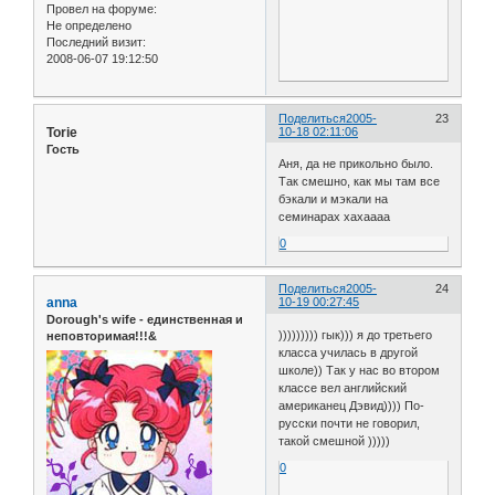
Провел на форуме:
Не определено
Последний визит:
2008-06-07 19:12:50
Поделиться
2005-
23
Torie
10-18 02:11:06
Гость
Аня, да не прикольно было.
Так смешно, как мы там все
бэкали и мэкали на
семинарах хахаааа
0
Поделиться
2005-
24
anna
10-19 00:27:45
Dorough's wife - единственная и
))))))))) гык))) я до третьего
неповторимая!!!&
класса училась в другой
школе)) Так у нас во втором
классе вел английский
американец Дэвид)))) По-
русски почти не говорил,
такой смешной )))))
0