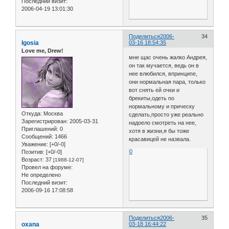
Последний визит:
2006-04-19 13:01:30
Поделиться
2006-
34
Igosia
03-16 18:54:35
Love me, Drew!
мне щас очень жалко Андрея,
он так мучается, ведь он в
нее влюбился, впринципе,
они нормальная пара, только
вот снять ей очки и
брекиты,одеть по
нормальному и прическу
Откуда:
Москва
сделать,просто уже реально
Зарегистрирован
: 2005-03-31
надоело смотреть на нее,
Приглашений:
0
хотя в жизни,я бы тоже
Сообщений:
1466
красавицей не назвала.
Уважение:
[+0/-0]
0
Позитив:
[+0/-0]
Возраст:
37
[1988-12-07]
Провел на форуме:
Не определено
Последний визит:
2006-09-16 17:08:58
Поделиться
2006-
35
oxana
03-18 16:44:22