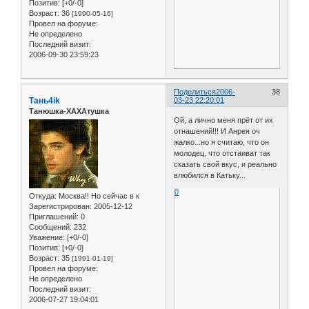
Позитив:
[+0/-0]
Возраст:
36
[1990-05-16]
Провел на форуме:
Не определено
Последний визит:
2006-09-30 23:59:23
Поделиться
2006-
38
Тань4ik
03-23 22:20:01
Танюшка-ХАХАтушка
Ой, а лично меня прёт от их
отнашений!!! И Анрея оч
жалко...но я считаю, что он
молодец, что отстаиват так
сказать свой вкус, и реально
влюбился в Катьку...
0
Откуда:
Москва!! Но сейчас в к
Зарегистрирован
: 2005-12-12
Приглашений:
0
Сообщений:
232
Уважение:
[+0/-0]
Позитив:
[+0/-0]
Возраст:
35
[1991-01-19]
Провел на форуме:
Не определено
Последний визит:
2006-07-27 19:04:01