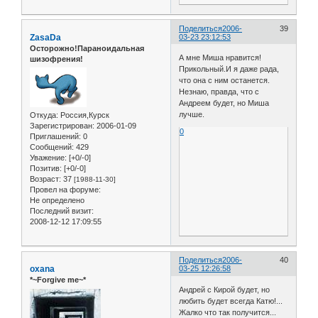
Поделиться
2006-
39
ZasaDa
03-23 23:12:53
Осторожно!Параноидальная
А мне Миша нравится!
шизофрения!
Прикольный.И я даже рада,
что она с ним останется.
Незнаю, правда, что с
Андреем будет, но Миша
лучше.
Откуда:
Россия,Курск
Зарегистрирован
: 2006-01-09
0
Приглашений:
0
Сообщений:
429
Уважение:
[+0/-0]
Позитив:
[+0/-0]
Возраст:
37
[1988-11-30]
Провел на форуме:
Не определено
Последний визит:
2008-12-12 17:09:55
Поделиться
2006-
40
oxana
03-25 12:26:58
*~Forgive me~*
Андрей с Кирой будет, но
любить будет всегда Катю!...
Жалко что так получится...