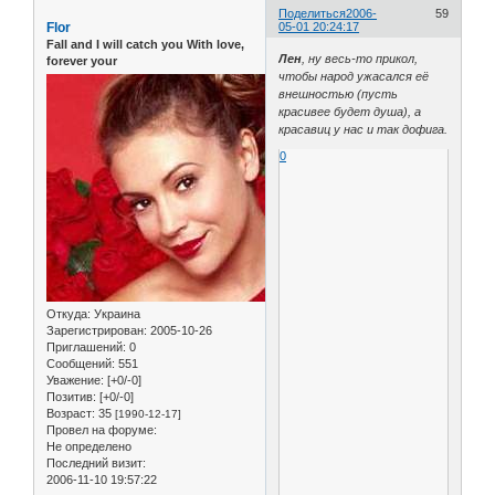
Поделиться
2006-
59
Flor
05-01 20:24:17
Fall and I will catch you With love,
Лен
, ну весь-то прикол,
forever your
чтобы народ ужасался её
внешностью (пусть
красивее будет душа), а
красавиц у нас и так дофига.
0
Откуда:
Украина
Зарегистрирован
: 2005-10-26
Приглашений:
0
Сообщений:
551
Уважение:
[+0/-0]
Позитив:
[+0/-0]
Возраст:
35
[1990-12-17]
Провел на форуме:
Не определено
Последний визит:
2006-11-10 19:57:22