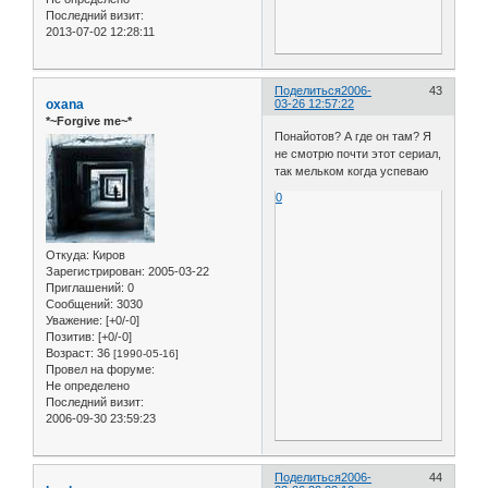
Последний визит:
2013-07-02 12:28:11
Поделиться
2006-
43
oxana
03-26 12:57:22
*~Forgive me~*
Понайотов? А где он там? Я
не смотрю почти этот сериал,
так мельком когда успеваю
0
Откуда:
Киров
Зарегистрирован
: 2005-03-22
Приглашений:
0
Сообщений:
3030
Уважение:
[+0/-0]
Позитив:
[+0/-0]
Возраст:
36
[1990-05-16]
Провел на форуме:
Не определено
Последний визит:
2006-09-30 23:59:23
Поделиться
2006-
44