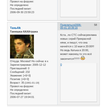
Провел на форуме:
Не определено
Последний визит:
2006-09-30 23:59:23
Поделиться
2006-
58
Тань4ik
05-01 19:39:16
Танюшка-ХАХАтушка
Кста...по СТС сейчасреклама
новых серий Прекрасной
няни, и пишут, что она
начнётся с 10 мая в 20:00!!!
Но ведь Катька в 20:00,
может наконец-то это всё
закончится????
Откуда:
Москва!! Но сейчас в к
0
Зарегистрирован
: 2005-12-12
Приглашений:
0
Сообщений:
232
Уважение:
[+0/-0]
Позитив:
[+0/-0]
Возраст:
35
[1991-01-19]
Провел на форуме:
Не определено
Последний визит:
2006-07-27 19:04:01