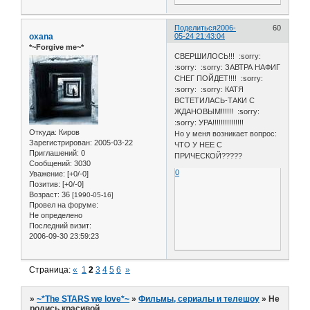
Поделиться
2006-
60
oxana
05-24 21:43:04
*~Forgive me~*
СВЕРШИЛОСЬ!!! :sorry:
:sorry: :sorry: ЗАВТРА НАФИГ
СНЕГ ПОЙДЕТ!!!! :sorry:
:sorry: :sorry: КАТЯ
ВСТЕТИЛАСЬ-ТАКИ С
ЖДАНОВЫМ!!!!!! :sorry:
:sorry: УРА!!!!!!!!!!!!!!!
Откуда:
Киров
Но у меня возникает вопрос:
Зарегистрирован
: 2005-03-22
ЧТО У НЕЕ С
Приглашений:
0
ПРИЧЕСКОЙ?????
Сообщений:
3030
0
Уважение:
[+0/-0]
Позитив:
[+0/-0]
Возраст:
36
[1990-05-16]
Провел на форуме:
Не определено
Последний визит:
2006-09-30 23:59:23
Страница:
«
1
2
3
4
5
6
»
»
~*The STARS we love*~
»
Фильмы, сериалы и телешоу
»
Не
родись красивой