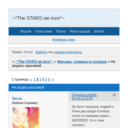
~*The STARS we love*~
Форум
Участники
Поиск
Регистрация
Войти
Активные темы
Привет, Гость!
Войдите
или
зарегистрируйтесь
.
»
~*The STARS we love*~
»
Фильмы, сериалы и телешоу
»
Не
родись красивой
Страница:
«
1
2
3
4
5
6
»
Не родись красивой
Поделиться
2006-
31
Tacsa
03-16 11:53:29
Люблю Сережку
Фу Катя страшная, Андрей и
Рома два урода! И вобще
сопли по прилавку мажут.....
БЕЕЕЕЕЕЕ. Но я тоже
смотрю:(