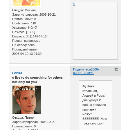
0
Откуда:
Москва
Зарегистрирован
: 2005-10-21
Приглашений:
0
Сообщений:
118
Уважение:
[+0/-0]
Позитив:
[+0/-0]
Возраст:
38
[1988-04-13]
Провел на форуме:
Не определено
Последний визит:
2006-04-19 13:01:30
Поделиться
2006-
32
Lenka
03-16 12:48:40
u live to do something for others
not only for you
Фу Катя
страшная,
Андрей и Рома
два урода! И
вобще сопли по
прилавку
мажут.....
Откуда:
Питер
БЕЕЕЕЕЕЕ. Но я
Зарегистрирован
: 2005-03-21
тоже смотрю:(
Приглашений:
0