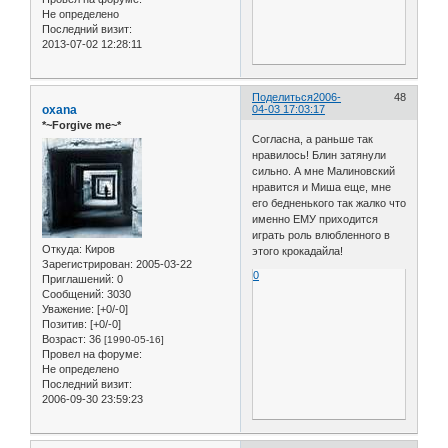
Не определено
Последний визит:
2013-07-02 12:28:11
Поделиться
2006-
48
oxana
04-03 17:03:17
*~Forgive me~*
Согласна, а раньше так
нравилось! Блин затянули
сильно. А мне Малиновский
нравится и Миша еще, мне
его бедненького так жалко что
именно ЕМУ приходится
играть роль влюбленного в
Откуда:
Киров
этого крокадайла!
Зарегистрирован
: 2005-03-22
0
Приглашений:
0
Сообщений:
3030
Уважение:
[+0/-0]
Позитив:
[+0/-0]
Возраст:
36
[1990-05-16]
Провел на форуме:
Не определено
Последний визит:
2006-09-30 23:59:23