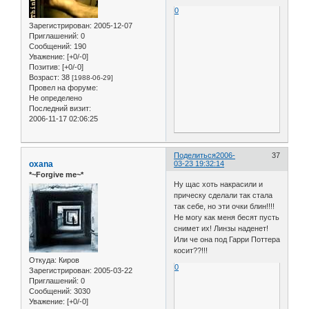
0
Зарегистрирован
: 2005-12-07
Приглашений:
0
Сообщений:
190
Уважение:
[+0/-0]
Позитив:
[+0/-0]
Возраст:
38
[1988-06-29]
Провел на форуме:
Не определено
Последний визит:
2006-11-17 02:06:25
Поделиться
2006-
37
oxana
03-23 19:32:14
*~Forgive me~*
Ну щас хоть накрасили и
прическу сделали так стала
так себе, но эти очки блин!!!!
Не могу как меня бесят пусть
снимет их! Линзы наденет!
Или че она под Гарри Поттера
косит??!!!
Откуда:
Киров
0
Зарегистрирован
: 2005-03-22
Приглашений:
0
Сообщений:
3030
Уважение:
[+0/-0]