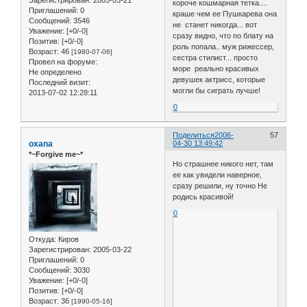
Зарегистрирован
: 2005-03-21
короче кошмарная тетка....
Приглашений:
0
краше чем ее Пушкарева она
Сообщений:
3546
не станет никогда... вот
Уважение:
[+0/-0]
сразу видно, что по блату на
Позитив:
[+0/-0]
роль попала.. муж рижессер,
Возраст:
46
[1980-07-06]
сестра стилист... просто
Провел на форуме:
море реально красивых
Не определено
девушек актрисс, которые
Последний визит:
могли бы сиграть лучше!
2013-07-02 12:28:11
0
Поделиться
2006-
57
oxana
04-30 13:49:42
*~Forgive me~*
Но страшнее никого нет, там
ее как увидели наверное,
сразу решили, ну точно Не
родись красивой!
0
Откуда:
Киров
Зарегистрирован
: 2005-03-22
Приглашений:
0
Сообщений:
3030
Уважение:
[+0/-0]
Позитив:
[+0/-0]
Возраст:
36
[1990-05-16]