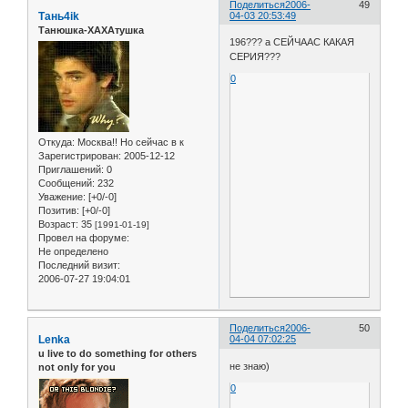
Поделиться
2006-
49
Тань4ik
04-03 20:53:49
Танюшка-ХАХАтушка
196??? а СЕЙЧААС КАКАЯ
СЕРИЯ???
0
Откуда:
Москва!! Но сейчас в к
Зарегистрирован
: 2005-12-12
Приглашений:
0
Сообщений:
232
Уважение:
[+0/-0]
Позитив:
[+0/-0]
Возраст:
35
[1991-01-19]
Провел на форуме:
Не определено
Последний визит:
2006-07-27 19:04:01
Поделиться
2006-
50
Lenka
04-04 07:02:25
u live to do something for others
не знаю)
not only for you
0