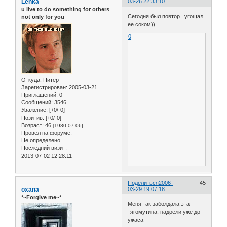
Lenka
03-26 22:33:10
u live to do something for others
Сегодня был повтор.. угощал
not only for you
ее соком))
0
Откуда:
Питер
Зарегистрирован
: 2005-03-21
Приглашений:
0
Сообщений:
3546
Уважение:
[+0/-0]
Позитив:
[+0/-0]
Возраст:
46
[1980-07-06]
Провел на форуме:
Не определено
Последний визит:
2013-07-02 12:28:11
Поделиться
2006-
45
oxana
03-29 19:07:18
*~Forgive me~*
Меня так заболдала эта
тягомутина, надоели уже до
ужаса