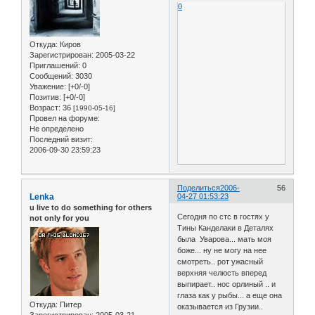
0
Откуда:
Киров
Зарегистрирован
: 2005-03-22
Приглашений:
0
Сообщений:
3030
Уважение:
[+0/-0]
Позитив:
[+0/-0]
Возраст:
36
[1990-05-16]
Провел на форуме:
Не определено
Последний визит:
2006-09-30 23:59:23
Поделиться
2006-
56
Lenka
04-27 01:53:23
u live to do something for others
Сегодня по стс в гостях у
not only for you
Тины Канделаки в Деталях
была Уварова... мать моя
боже... ну не могу на нее
смотреть.. рот ужасный
верхняя челюсть вперед
выпирает.. нос орлиный .. и
глаза как у рыбы... а еще она
Откуда:
Питер
оказывается из Грузии..