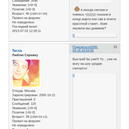
Сообщений:
3546
Уважение:
[+0/-0]
Позитив:
[+0/-0]
я иногда смотрю и
Возраст:
46
[1980-07-06]
плююсь =)))))))) сказали в
Провел на форуме:
конце марта она там в египте
Не определено
красоткой станет.. боже
Последний визит:
неужели мы доживем?
2013-07-02 12:28:11
0
Поделиться
2006-
33
Tacsa
03-16 16:54:00
Люблю Сережку
Быстрей бы уже!!! Ух... уже не
могу на шоу уродов
смотреть!
0
Откуда:
Москва
Зарегистрирован
: 2005-10-21
Приглашений:
0
Сообщений:
118
Уважение:
[+0/-0]
Позитив:
[+0/-0]
Возраст:
38
[1988-04-13]
Провел на форуме:
Не определено