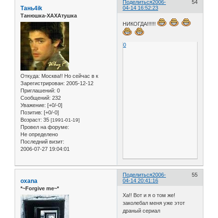
Поделиться
2006-
54
Тань4ik
04-14 16:52:23
Танюшка-ХАХАтушка
НИКОГДА!!!!!!
0
Откуда:
Москва!! Но сейчас в к
Зарегистрирован
: 2005-12-12
Приглашений:
0
Сообщений:
232
Уважение:
[+0/-0]
Позитив:
[+0/-0]
Возраст:
35
[1991-01-19]
Провел на форуме:
Не определено
Последний визит:
2006-07-27 19:04:01
Поделиться
2006-
55
oxana
04-14 20:41:16
*~Forgive me~*
Ха!! Вот и я о том же!
заколебал меня уже этот
драный сериал