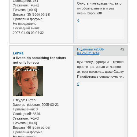
Сообщений:
161
Онхоть и не красавчик, зато
Уважение:
[+0/-0]
оч обоятельный и играет
Позитив:
[+0/-0]
очень хорошо!!!
Возраст:
35
[1990-09-18]
Провел на форуме:
0
Не определено
Последний визит:
2007-01-09 02:04:32
Поделиться
2006-
42
Lenka
03-26 07:16:44
u live to do something for others
нуи толку... уродина... точнее
not only for you
просто противная и главное
актеры никакие... даже Сашку
Панайотова в сериал сунули..
0
Откуда:
Питер
Зарегистрирован
: 2005-03-21
Приглашений:
0
Сообщений:
3546
Уважение:
[+0/-0]
Позитив:
[+0/-0]
Возраст:
46
[1980-07-06]
Провел на форуме:
Не определено