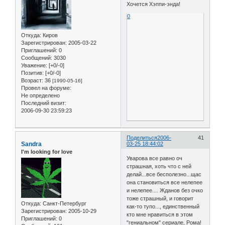
Хочется Хэппи-энда!
0
Откуда:
Киров
Зарегистрирован
: 2005-03-22
Приглашений:
0
Сообщений:
3030
Уважение:
[+0/-0]
Позитив:
[+0/-0]
Возраст:
36
[1990-05-16]
Провел на форуме:
Не определено
Последний визит:
2006-09-30 23:59:23
Поделиться
2006-
41
Sandra
03-25 18:44:02
I'm looking for love
Уварова все равно оч
страшная, хоть что с ней
делай...все бесполезно...щас
она становиться все нелепее
и нелепее.... Жданов без очко
тоже страшный, и говорит
Откуда:
Санкт-Петербург
как-то тупо..., единственный
Зарегистрирован
: 2005-10-29
кто мне нравиться в этом
Приглашений:
0
"гениальном" сериале, Рома!