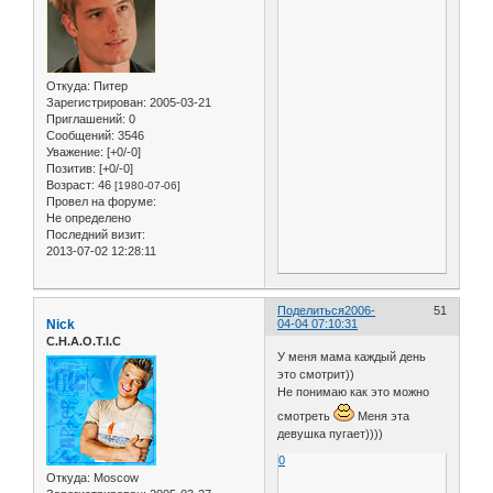
Откуда:
Питер
Зарегистрирован
: 2005-03-21
Приглашений:
0
Сообщений:
3546
Уважение:
[+0/-0]
Позитив:
[+0/-0]
Возраст:
46
[1980-07-06]
Провел на форуме:
Не определено
Последний визит:
2013-07-02 12:28:11
Поделиться
2006-
51
Nick
04-04 07:10:31
C.H.A.O.T.I.C
У меня мама каждый день
это смотрит))
Не понимаю как это можно
смотреть
Меня эта
девушка пугает))))
0
Откуда:
Moscow