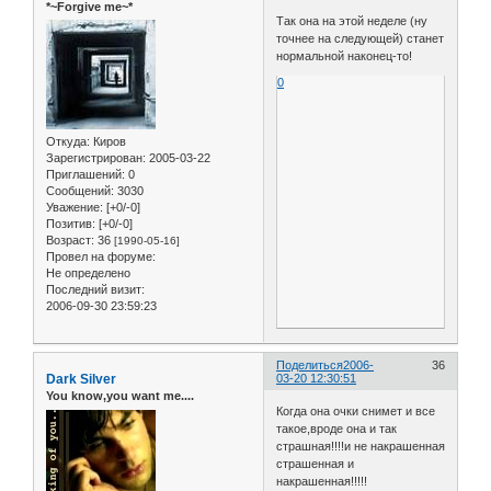
*~Forgive me~*
Так она на этой неделе (ну
точнее на следующей) станет
нормальной наконец-то!
0
Откуда:
Киров
Зарегистрирован
: 2005-03-22
Приглашений:
0
Сообщений:
3030
Уважение:
[+0/-0]
Позитив:
[+0/-0]
Возраст:
36
[1990-05-16]
Провел на форуме:
Не определено
Последний визит:
2006-09-30 23:59:23
Поделиться
2006-
36
Dark Silver
03-20 12:30:51
You know,you want me....
Когда она очки снимет и все
такое,вроде она и так
страшная!!!!и не накрашенная
страшенная и
накрашенная!!!!!