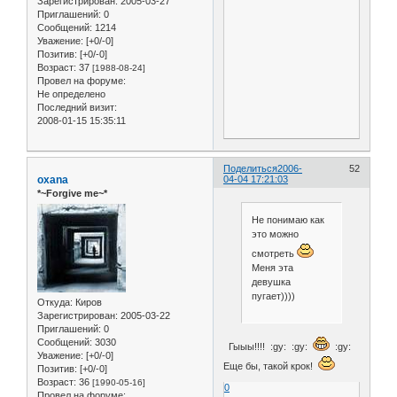
Зарегистрирован
: 2005-03-27
Приглашений:
0
Сообщений:
1214
Уважение:
[+0/-0]
Позитив:
[+0/-0]
Возраст:
37
[1988-08-24]
Провел на форуме:
Не определено
Последний визит:
2008-01-15 15:35:11
Поделиться
2006-
52
oxana
04-04 17:21:03
*~Forgive me~*
Не понимаю как
это можно
смотреть
Меня эта
девушка
пугает))))
Откуда:
Киров
Зарегистрирован
: 2005-03-22
Приглашений:
0
Сообщений:
3030
Гыыы!!!! :gy: :gy:
:gy:
Уважение:
[+0/-0]
Еще бы, такой крок!
Позитив:
[+0/-0]
Возраст:
36
[1990-05-16]
0
Провел на форуме: