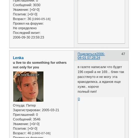
Приглашений:
0
Сообщений:
3030
Уважение:
[+0/-0]
Позитив:
[+0/-0]
Возраст:
36
[1990-05-16]
Провел на форуме:
Не определено
Последний визит:
2006-09-30 23:59:23
Поделиться
2006-
47
Lenka
04-01 07:28:24
u live to do something for others
в газете написали что будет
not only for you
196 серий а не 169... блин так
расстянуто и не могу эта
кракодилиха..а жданов еще
хуже.. короче
полный пип!
0
Откуда:
Питер
Зарегистрирован
: 2005-03-21
Приглашений:
0
Сообщений:
3546
Уважение:
[+0/-0]
Позитив:
[+0/-0]
Возраст:
46
[1980-07-06]
Провел на форуме: