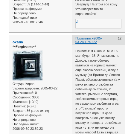
Возраст:
39
Эвервуд! На этом все кому
[1986-10-28]
Провел на форуме:
что интерестно то
Не определено
спрашивайте!
Последний визит:
0
2005-05-10 00:56:46
Поделиться
2005-
12
oxana
03-24 11:40:22
*~Forgive me~*
Приветы! Я Оксана. мне 16
мая будет 16! Я таскаюсь по
Дрюше, также обожаю
кататься на горных лыжах!
ещё люблю бассейн, любую
музыку (от Бритни до Линкин
Парк), обожаю животных (а у
Откуда:
Киров
меня их много: любимая
Зарегистрирован
: 2005-03-22
собачка-далматинец, 2
Приглашений:
0
хомяка, рыбки и 2 попугая),
Сообщений:
3030
люблю компьютерные игры,
Уважение:
[+0/-0]
но самая моя любимая игра
Позитив:
[+0/-0]
это "Занзара" просто
Возраст:
36
[1990-05-16]
потрясная игра!!! я дала
Провел на форуме:
поиграть в неё уже всему
Не определено
классу, и теперь это любимая
Последний визит:
игра чуть ли не каждого в
2006-09-30 23:59:23
моём классе! Есть старшая