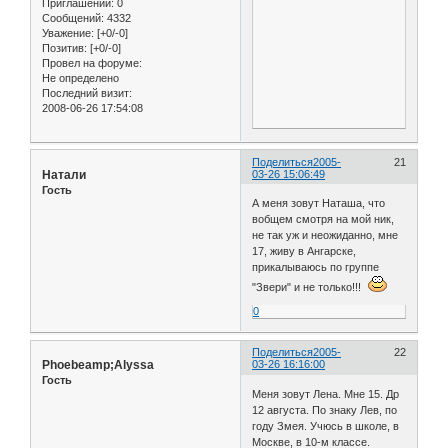
Приглашений:
0
Сообщений:
4332
Уважение:
[+0/-0]
Позитив:
[+0/-0]
Провел на форуме:
Не определено
Последний визит:
2008-06-26 17:54:08
Поделиться
2005-
21
Натали
03-26 15:06:49
Гость
А меня зовут Наташа, что
вобщем смотря на мой ник,
не так уж и неожиданно, мне
17, живу в Ангарске,
прикалываюсь по группе
"Звери" и не только!!!
0
Поделиться
2005-
22
Phoebeamp;Alyssa
03-26 16:16:00
Гость
Меня зовут Лена. Мне 15. Др
12 августа. По знаку Лев, по
году Змея. Учюсь в школе, в
Москве, в 10-м классе.