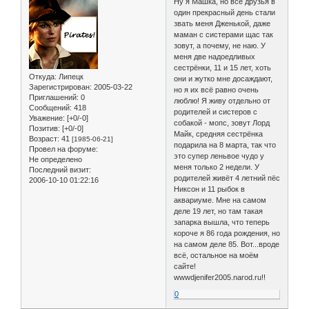
Ну я Машка, но все друзья в
один прекрасный день стали
звать меня Дженькой, даже
маман с систерами щас так
зовут, а почему, не наю. У
меня две надоедливых
сестрёнки, 11 и 15 лет, хоть
Откуда:
Липецк
они и жутко мне досаждают,
Зарегистрирован
: 2005-03-22
но я их всё равно очень
Приглашений:
0
люблю! Я живу отдельно от
Сообщений:
418
родителей и систеров с
Уважение:
[+0/-0]
собакой - мопс, зовут Лорд
Позитив:
[+0/-0]
Майк, средняя сестрёнка
Возраст:
41
[1985-06-21]
подарила на 8 марта, так что
Провел на форуме:
это супер леньвое чудо у
Не определено
меня только 2 недели. У
Последний визит:
родителей живёт 4 летний пёс
2006-10-10 01:22:16
Никсон и 11 рыбок в
аквариуме. Мне на самом
деле 19 лет, но там такая
запарка вышла, что теперь
короче я 86 года рождения, но
на самом деле 85. Вот...вроде
всё, остальное на моём
сайте!
wwwdjenifer2005.narod.ru!!
0