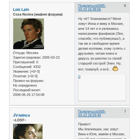
Поделиться
2005-
6
Lois Lain
03-23 16:38:56
Coza Nostra (мафия форума)
Ну чё? Знакомимся? Меня
зовут Инна и живу в Москве,
мне 14 лет и я увлекаюсь
написанием фанфиков (Лен,
спасибо, что публикуешь!), а
так же в свободное время
делаю коллажи, хожу гулять с
Откуда:
Москва
друзьями, читаю книги и
Зарегистрирован
: 2005-03-23
дерусь за шмотки со своей
Приглашений:
0
старшей сестрой Элен. Ну,
Сообщений:
4332
вот, пожалуй, и всё...
Уважение:
[+0/-0]
Позитив:
[+0/-0]
0
Провел на форуме:
Не определено
Последний визит:
2008-06-26 17:54:08
Поделиться
2005-
7
JV-twince
03-23 18:29:49
~LOST~
Привет!
Мы близняшки, нас зовут
Вика и Юля, живём в Москве,