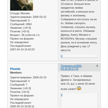
нам 15 лет, учимся в школе, в
10 классе. Больше всех
предметов любим
английский, а меньше всех
Откуда:
Москва
физику и экономику.
Зарегистрирован
: 2005-03-22
Собираемся поступать на ин.
Приглашений:
0
яз. Любим смотреть
Сообщений:
2864
телевизор, слушать музыку,
Уважение:
[+0/-0]
копаться в инете. Обожаем
Позитив:
[+0/-0]
Дрюшу, Алису Милано и
Возраст:
36
[1989-08-17]
Провел на форуме:
BOSSON'а. Музыку слушаем
Не определено
разную, но в основном попсу.
Последний визит:
День рождения у нас 17
2007-04-19 15:42:03
августа.
0
Поделиться
2005-
8
Phoebe
03-23 20:17:15
Members
Привет, я Таня, я обажаю
Зарегистрирован
: 2005-03-23
Дрюню и Зачарованных
Приглашений:
0
мне 14, д.р. у меня 16 июля.
Сообщений:
7
Уважение:
[+0/-0]
всем салют!
Позитив:
[+0/-0]
0
Провел на форуме:
Не определено
Последний визит:
2005-05-23 16:00:11