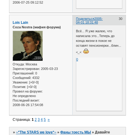
2006-07-25 09:12:52
Поделиться
2005-
30
Lois Lain
04-01 18:31:48
Coza Nostra (мафия форума)
Всё... Я уже жалею, что
написала это...Теперь до
конца жизни в покое не
оставят пенсионерки...блин...
<_<
0
Откуда:
Москва
Зарегистрирован
: 2005-03-23
Приглашений:
0
Сообщений:
4332
Уважение:
[+0/-0]
Позитив:
[+0/-0]
Провел на форуме:
Не определено
Последний визит:
2008-06-26 17:54:08
Страница:
1
2
3
4
5
»
»
~*The STARS we love*~
»
Фаны тоесть МЫ
»
Давайте