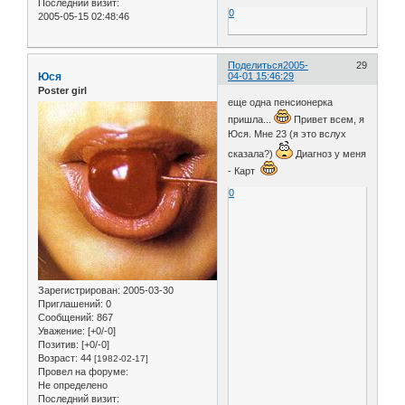
Последний визит:
0
2005-05-15 02:48:46
Поделиться
2005-
29
Юся
04-01 15:46:29
Poster girl
еще одна пенсионерка
пришла...
Привет всем, я
Юся. Мне 23 (я это вслух
сказала?)
Диагноз у меня
- Карт
0
Зарегистрирован
: 2005-03-30
Приглашений:
0
Сообщений:
867
Уважение:
[+0/-0]
Позитив:
[+0/-0]
Возраст:
44
[1982-02-17]
Провел на форуме:
Не определено
Последний визит: