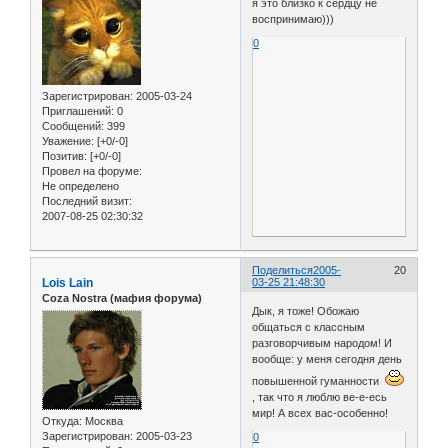
я это близко к сердцу не
воспринимаю)))
0
Зарегистрирован
: 2005-03-24
Приглашений:
0
Сообщений:
399
Уважение:
[+0/-0]
Позитив:
[+0/-0]
Провел на форуме:
Не определено
Последний визит:
2007-08-25 02:30:32
Поделиться
2005-
20
Lois Lain
03-25 21:48:30
Coza Nostra (мафия форума)
Дык, я тоже! Обожаю
общаться с классным
разговорчивым народом! И
вообще: у меня сегодня день
повышенной гуманности
, так что я люблю ве-е-есь
мир! А всех вас-особенно!
Откуда:
Москва
Зарегистрирован
: 2005-03-23
0