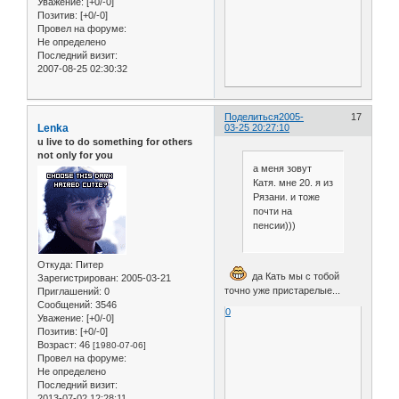
Уважение:
[+0/-0]
Позитив:
[+0/-0]
Провел на форуме:
Не определено
Последний визит:
2007-08-25 02:30:32
Поделиться
2005-
17
Lenka
03-25 20:27:10
u live to do something for others
not only for you
а меня зовут
Катя. мне 20. я из
Рязани. и тоже
почти на
пенсии)))
Откуда:
Питер
да Кать мы с тобой
Зарегистрирован
: 2005-03-21
точно уже пристарелые...
Приглашений:
0
Сообщений:
3546
0
Уважение:
[+0/-0]
Позитив:
[+0/-0]
Возраст:
46
[1980-07-06]
Провел на форуме:
Не определено
Последний визит:
2013-07-02 12:28:11