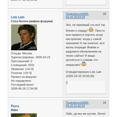
Поделиться
2005-
18
Lois Lain
03-25 20:54:29
Coza Nostra (мафия форума)
Лен, не принимай это всё так
близко к сердцу!
Просто
мне нравится портить всем
настроение, когда у самой
хреновое! А так конечно: вся
жизнь впереди! Живём и
радуемся обновлениям на
Откуда:
Москва
твоих сайтах! И ваще:
Зарегистрирован
: 2005-03-23
цепляться к словам-это
Приглашений:
0
некрасиво!
Сообщений:
4332
Уважение:
[+0/-0]
Отредактировано Lois Lain
Позитив:
[+0/-0]
(2005-03-25 20:55:46)
Провел на форуме:
Не определено
0
Последний визит:
2008-06-26 17:54:08
Поделиться
2005-
19
Рысь
03-25 21:02:32
Babe
Лойс, да мы же шутим. Лично