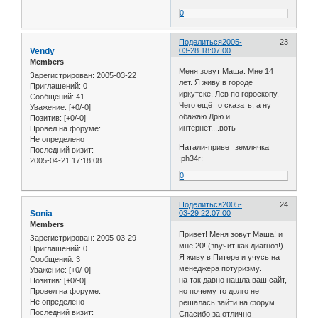
0
Поделиться
2005-
23
Vendy
03-28 18:07:00
Members
Меня зовут Маша. Мне 14
Зарегистрирован
: 2005-03-22
лет. Я живу в городе
Приглашений:
0
иркутске. Лев по гороскопу.
Сообщений:
41
Чего ещё то сказать, а ну
Уважение:
[+0/-0]
обажаю Дрю и
Позитив:
[+0/-0]
интернет....воть
Провел на форуме:
Не определено
Натали-привет землячка
Последний визит:
:ph34r:
2005-04-21 17:18:08
0
Поделиться
2005-
24
Sonia
03-29 22:07:00
Members
Привет! Меня зовут Маша! и
Зарегистрирован
: 2005-03-29
мне 20! (звучит как диагноз!)
Приглашений:
0
Я живу в Питере и учусь на
Сообщений:
3
менеджера потуризму.
Уважение:
[+0/-0]
на так давно нашла ваш сайт,
Позитив:
[+0/-0]
но почему то долго не
Провел на форуме:
Не определено
решалась зайти на форум.
Последний визит:
Спасибо за отлично