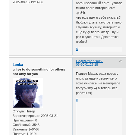
2005-08-16 19:14:06
организованный сайт - узнала
много всего интересного!
:ph34r:
что еще вам о себе сказать?
Люблю гулять, смотреть кино,
слушать музыку, интернет и
еще кучу всего, ах да...ну и
раз я здесь то и Дрю я тоже
люблю!
0
Поделиться
2005-
25
Lenka
03-30 01:28:18
u live to do something for others
Привет Маша, рада новому
not only for you
лицу, да еще и землячке, я
тоже училась на менеджера
по туризму =) а теперь без
работы =))
0
Откуда:
Питер
Зарегистрирован
: 2005-03-21
Приглашений:
0
Сообщений:
3546
Уважение:
[+0/-0]
Позитив:
[+0/-0]