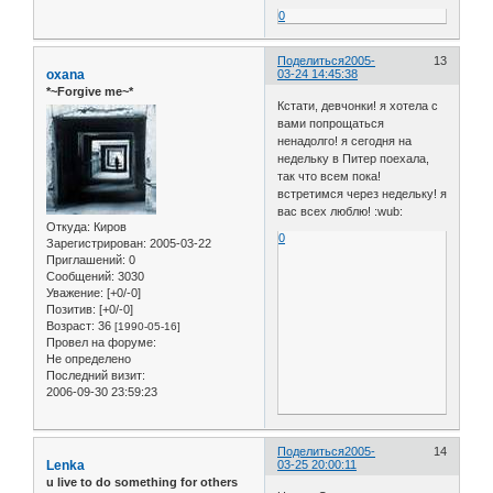
0
Поделиться
2005-
13
oxana
03-24 14:45:38
*~Forgive me~*
Кстати, девчонки! я хотела с
вами попрощаться
ненадолго! я сегодня на
недельку в Питер поехала,
так что всем пока!
встретимся через недельку! я
вас всех люблю! :wub:
Откуда:
Киров
0
Зарегистрирован
: 2005-03-22
Приглашений:
0
Сообщений:
3030
Уважение:
[+0/-0]
Позитив:
[+0/-0]
Возраст:
36
[1990-05-16]
Провел на форуме:
Не определено
Последний визит:
2006-09-30 23:59:23
Поделиться
2005-
14
Lenka
03-25 20:00:11
u live to do something for others