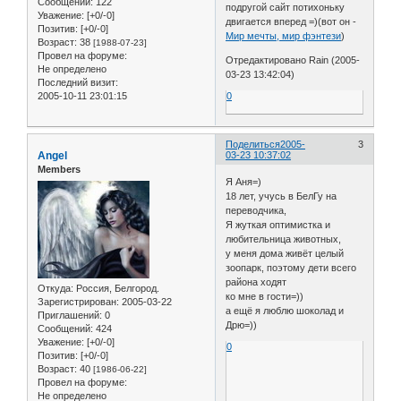
Сообщений:
122
подругой сайт потихоньку
Уважение:
[+0/-0]
двигается вперед =)(вот он -
Позитив:
[+0/-0]
Мир мечты, мир фэнтези
)
Возраст:
38
[1988-07-23]
Провел на форуме:
Отредактировано Rain (2005-
Не определено
03-23 13:42:04)
Последний визит:
0
2005-10-11 23:01:15
Поделиться
2005-
3
Angel
03-23 10:37:02
Members
Я Аня=)
18 лет, учусь в БелГу на
переводчика,
Я жуткая оптимистка и
любительница животных,
у меня дома живёт целый
зоопарк, поэтому дети всего
района ходят
Откуда:
Россия, Белгород.
ко мне в гости=))
Зарегистрирован
: 2005-03-22
а ещё я люблю шоколад и
Приглашений:
0
Дрю=))
Сообщений:
424
Уважение:
[+0/-0]
0
Позитив:
[+0/-0]
Возраст:
40
[1986-06-22]
Провел на форуме:
Не определено