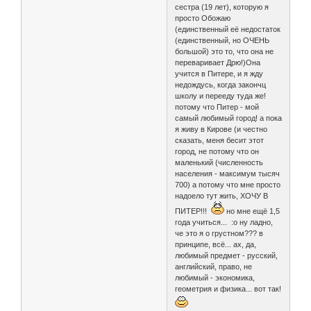
сестра (19 лет), которую я
просто Обожаю
(единственный её недостаток
(единственный, но ОЧЕНЬ
большой) это то, что она не
переваривает Дрю!)Она
учится в Питере, и я жду
недождусь, когда закончц
школу и перееду туда же!
потому что Питер - мой
самый любимый город! а пока
я живу в Кирове (и честно
сказать, меня бесит этот
город, не потому что он
маленький (численность
населения - максимум тысяч
700) а потому что мне просто
надоело тут жить, ХОЧУ В
ПИТЕР!!!
но мне ещё 1,5
года учиться... :o ну ладно,
че это я о грустном??? в
принципе, всё... ах, да,
любимый предмет - русский,
английский, право, не
любимый - экономика,
геометрия и физика... вот так!