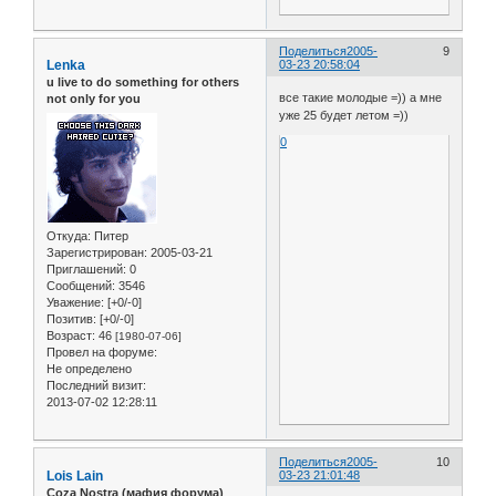
Поделиться
2005-
9
Lenka
03-23 20:58:04
u live to do something for others
все такие молодые =)) а мне
not only for you
уже 25 будет летом =))
0
Откуда:
Питер
Зарегистрирован
: 2005-03-21
Приглашений:
0
Сообщений:
3546
Уважение:
[+0/-0]
Позитив:
[+0/-0]
Возраст:
46
[1980-07-06]
Провел на форуме:
Не определено
Последний визит:
2013-07-02 12:28:11
Поделиться
2005-
10
Lois Lain
03-23 21:01:48
Coza Nostra (мафия форума)