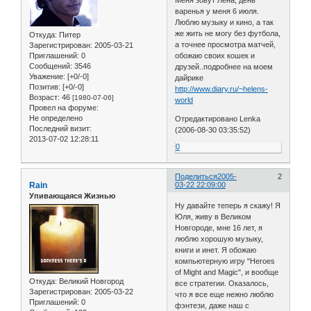
Меня зовут Лена, день
варенья у меня 6 июля.
Люблю музыку и кино, а так
же жить не могу без футбола,
Откуда:
Питер
а точнее просмотра матчей,
Зарегистрирован
: 2005-03-21
Приглашений:
0
обожаю своих кошек и
Сообщений:
3546
друзей..подробнее на моем
Уважение:
[+0/-0]
дайрике
Позитив:
[+0/-0]
http://www.diary.ru/~helens-
Возраст:
46
[1980-07-06]
world
Провел на форуме:
Не определено
Отредактировано Lenka
Последний визит:
(2006-08-30 03:35:52)
2013-07-02 12:28:11
0
Поделиться
2005-
2
Rain
03-22 22:09:00
Упивающаяся Жизнью
Ну давайте теперь я скажу! Я
Юля, живу в Великом
Новгороде, мне 16 лет, я
люблю хорошую музыку,
книги и инет. Я обожаю
компьютерную игру "Heroes
of Might and Magic", и вообще
Откуда:
Великий Новгород
все стратегии. Оказалось,
Зарегистрирован
: 2005-03-22
что я все еще нежно люблю
Приглашений:
0
фэнтези, даже наш с