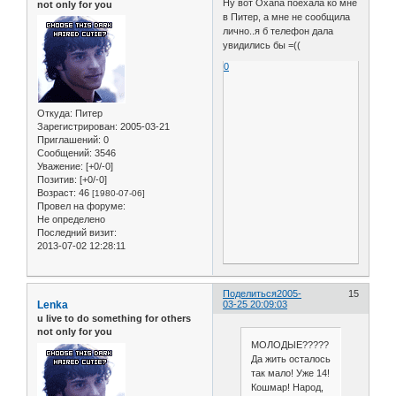
Ну вот Oxana поехала ко мне
not only for you
в Питер, а мне не сообщила
лично..я б телефон дала
увидились бы =((
0
Откуда:
Питер
Зарегистрирован
: 2005-03-21
Приглашений:
0
Сообщений:
3546
Уважение:
[+0/-0]
Позитив:
[+0/-0]
Возраст:
46
[1980-07-06]
Провел на форуме:
Не определено
Последний визит:
2013-07-02 12:28:11
Поделиться
2005-
15
Lenka
03-25 20:09:03
u live to do something for others
not only for you
МОЛОДЫЕ?????
Да жить осталось
так мало! Уже 14!
Кошмар! Народ,