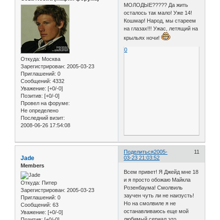
МОЛОДЫЕ????? Да жить
осталось так мало! Уже 14!
Кошмар! Народ, мы стареем
на глазах!!! Ужас, летящий на
крыльях ночи!
0
Откуда:
Москва
Зарегистрирован
: 2005-03-23
Приглашений:
0
Сообщений:
4332
Уважение:
[+0/-0]
Позитив:
[+0/-0]
Провел на форуме:
Не определено
Последний визит:
2008-06-26 17:54:08
Поделиться
2005-
11
Jade
03-23 21:03:52
Members
Всем привет! Я Джейд мне 18
и я просто обожаю Майкла
Откуда:
Питер
Розенбаума! Смолвиль
Зарегистрирован
: 2005-03-23
заучен чуть ли не наизусть!
Приглашений:
0
Но на смолвиле я не
Сообщений:
63
останавливаюсь еще мой
Уважение:
[+0/-0]
любимый сериал это
Позитив:
[+0/-0]