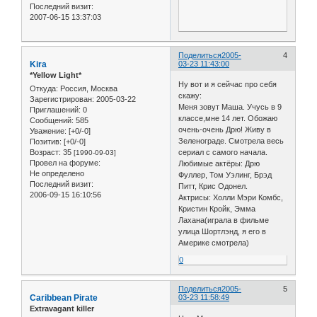
Последний визит:
2007-06-15 13:37:03
Поделиться
2005-
4
Kira
03-23 11:43:00
*Yellow Light*
Ну вот и я сейчас про себя
Откуда:
Россия, Москва
скажу:
Зарегистрирован
: 2005-03-22
Меня зовут Маша. Учусь в 9
Приглашений:
0
классе,мне 14 лет. Обожаю
Сообщений:
585
очень-очень Дрю! Живу в
Уважение:
[+0/-0]
Зеленограде. Смотрела весь
Позитив:
[+0/-0]
Возраст:
35
сериал с самого начала.
[1990-09-03]
Провел на форуме:
Любимые актёры: Дрю
Не определено
Фуллер, Том Уэлинг, Брэд
Последний визит:
Питт, Крис Одонел.
2006-09-15 16:10:56
Актрисы: Холли Мэри Комбс,
Кристин Кройк, Эмма
Лахана(играла в фильме
улица Шортлэнд, я его в
Америке смотрела)
0
Поделиться
2005-
5
Caribbean Pirate
03-23 11:58:49
Extravagant killer