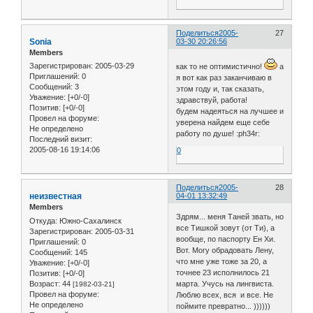
Поделиться
2005-
27
Sonia
03-30 20:26:56
Members
Зарегистрирован
: 2005-03-29
как то не оптимистично!
а
Приглашений:
0
я вот как раз заканчиваю в
Сообщений:
3
этом году и, так сказать,
Уважение:
[+0/-0]
здравствуй, работа!
Позитив:
[+0/-0]
будем надеяться на лучшее и
Провел на форуме:
уверена найдем еще себе
Не определено
работу по душе! :ph34r:
Последний визит:
2005-08-16 19:14:06
0
Поделиться
2005-
28
неизвестная
04-01 13:32:49
Members
Здрям... меня Таней звать, но
Откуда:
Южно-Сахалинск
все Тишкой зовут (от Ти), а
Зарегистрирован
: 2005-03-31
вообще, по паспорту Ен Хи.
Приглашений:
0
Вот. Могу обрадовать Лену,
Сообщений:
145
что мне уже тоже за 20, а
Уважение:
[+0/-0]
точнее 23 исполнилось 21
Позитив:
[+0/-0]
Возраст:
44
марта. Учусь на лингвиста.
[1982-03-21]
Провел на форуме:
Люблю всех, вся и все. Не
Не определено
поймите превратно... ))))))