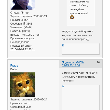
мы стареем на
глазах!!! Ужас,
летящий на
Откуда:
Питер
крыльях ночи!
Зарегистрирован
: 2005-03-21
Приглашений:
0
Сообщений:
3546
Уважение:
[+0/-0]
Позитив:
[+0/-0]
мдя дет сад ей богу =)) я
Возраст:
46
[1980-07-06]
тогда по вашим мыслям
Провел на форуме:
ваще пенсионерка =))
Не определено
0
Последний визит:
2013-07-02 12:28:11
Поделиться
2005-
16
Рысь
03-25 20:14:04
Babe
а меня зовут Катя. мне 20. я
из Рязани. и тоже почти на
пенсии)))
0
Зарегистрирован
: 2005-03-24
Приглашений:
0
Сообщений:
399