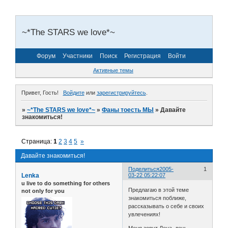
~*The STARS we love*~
Форум
Участники
Поиск
Регистрация
Войти
Активные темы
Привет, Гость!
Войдите
или
зарегистрируйтесь
.
»
~*The STARS we love*~
»
Фаны тоесть МЫ
»
Давайте
знакомиться!
Страница:
1
2
3
4
5
»
Давайте знакомиться!
Поделиться
2005-
1
Lenka
03-22 05:22:07
u live to do something for others
Предлагаю в этой теме
not only for you
знакомиться поближе,
рассказывать о себе и своих
увлечениях!