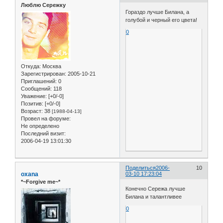
Люблю Сережку
Гораздо лучше Билана, а
голубой и черный его цвета!
0
Откуда:
Москва
Зарегистрирован
: 2005-10-21
Приглашений:
0
Сообщений:
118
Уважение:
[+0/-0]
Позитив:
[+0/-0]
Возраст:
38
[1988-04-13]
Провел на форуме:
Не определено
Последний визит:
2006-04-19 13:01:30
Поделиться
2006-
10
oxana
03-10 17:23:04
*~Forgive me~*
Конечно Сережа лучше
Билана и талантливее
0