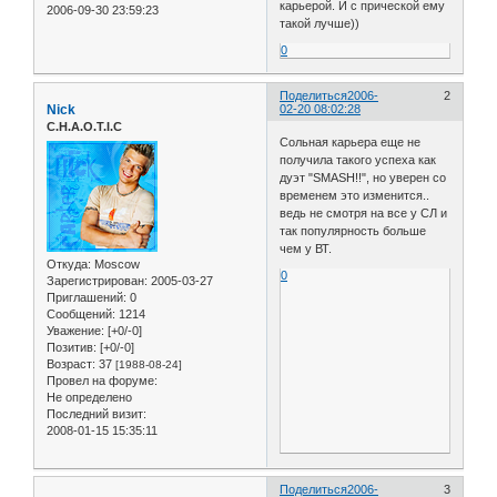
карьерой. И с прической ему
2006-09-30 23:59:23
такой лучше))
0
Поделиться
2006-
2
Nick
02-20 08:02:28
C.H.A.O.T.I.C
Сольная карьера еще не
получила такого успеха как
дуэт "SMASH!!", но уверен со
временем это изменится..
ведь не смотря на все у СЛ и
так популярность больше
чем у ВТ.
Откуда:
Moscow
0
Зарегистрирован
: 2005-03-27
Приглашений:
0
Сообщений:
1214
Уважение:
[+0/-0]
Позитив:
[+0/-0]
Возраст:
37
[1988-08-24]
Провел на форуме:
Не определено
Последний визит:
2008-01-15 15:35:11
Поделиться
2006-
3