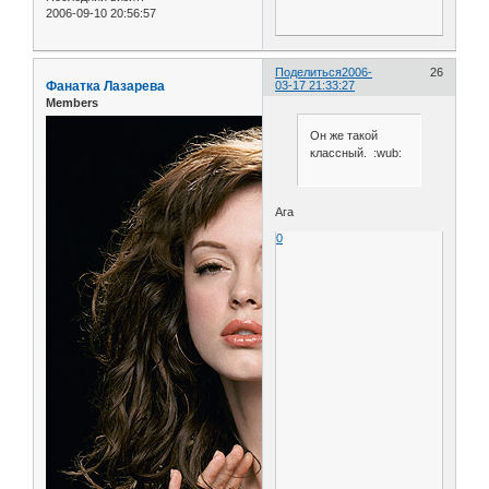
2006-09-10 20:56:57
Поделиться
2006-
26
Фанатка Лазарева
03-17 21:33:27
Members
Он же такой
классный. :wub:
Ага
0