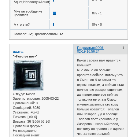
0% - 0
&quot;Непоседах&quot;
Мне он вообще не
8% - 1
нравится
А кто это?
0% - 0
Голосов:
12
;
Проголосовали:
12
Поделиться
2006-
1
oxana
02-19 16:56:24
*~Forgive me~*
Какой сережа вам нравится
больше?
мне лично он больше
нравится сейчас, потому что
в Смэш он был каким-то
скромноватым, а сейчас стал
полностью раскрепощенным,
Откуда:
Киров
да и внимание все сейчас
Зарегистрирован
: 2005-03-22
только на него, а в Смэш
Приглашений:
0
мнения делились кто кому
Сообщений:
3030
больше нравится: Топалов
Уважение:
[+0/-0]
или Лазарев. Да и вообще
Позитив:
[+0/-0]
Топалов поет хреново, а у
Возраст:
36
[1990-05-16]
Лазарева шикарный голос,
Провел на форуме:
поэтому он правильно сделал
Не определено
что занялся сольной
Последний визит: