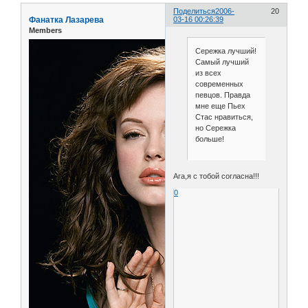
Поделиться
2006-
20
Фанатка Лазарева
03-16 00:26:39
Members
Сережка лучший!
Самый лучший
из всех
современных
певцов. Правда
мне еще Пьех
Стас нравиться,
но Сережка
больше!
Ага,я с тобой согласна!!!
0