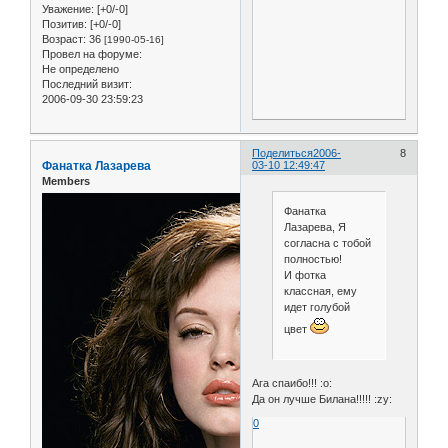
Уважение:
[+0/-0]
Позитив:
[+0/-0]
Возраст:
36
[1990-05-16]
Провел на форуме:
Не определено
Последний визит:
2006-09-30 23:59:23
Поделиться
2006-
8
Фанатка Лазарева
03-10 12:49:47
Members
Фанатка
Лазарева, Я
согласна с тобой
полностью!
И фотка
классная, ему
идет голубой
цвет
Ага спаибо!!! :o:
Да он лучше Билана!!!!! :zy:
0