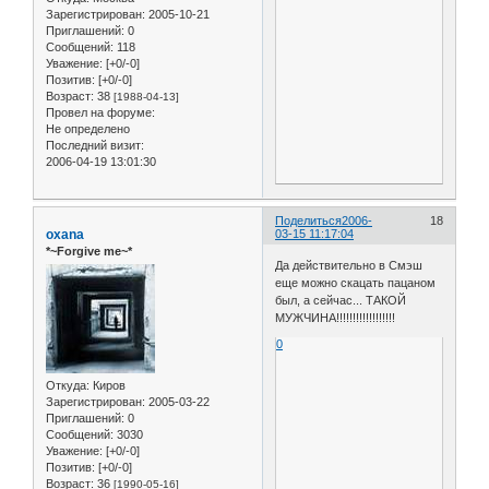
Зарегистрирован
: 2005-10-21
Приглашений:
0
Сообщений:
118
Уважение:
[+0/-0]
Позитив:
[+0/-0]
Возраст:
38
[1988-04-13]
Провел на форуме:
Не определено
Последний визит:
2006-04-19 13:01:30
Поделиться
2006-
18
oxana
03-15 11:17:04
*~Forgive me~*
Да действительно в Смэш
еще можно скацать пацаном
был, а сейчас... ТАКОЙ
МУЖЧИНА!!!!!!!!!!!!!!!!!!
0
Откуда:
Киров
Зарегистрирован
: 2005-03-22
Приглашений:
0
Сообщений:
3030
Уважение:
[+0/-0]
Позитив:
[+0/-0]
Возраст:
36
[1990-05-16]