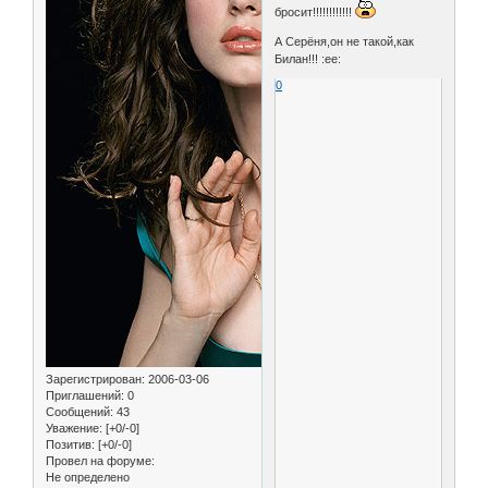
бросит!!!!!!!!!!!!
А Серёня,он не такой,как
Билан!!! :ee:
0
Зарегистрирован
: 2006-03-06
Приглашений:
0
Сообщений:
43
Уважение:
[+0/-0]
Позитив:
[+0/-0]
Провел на форуме:
Не определено