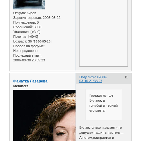
Откуда:
Киров
Зарегистрирован
: 2005-03-22
Приглашений:
0
Сообщений:
3030
Уважение:
[+0/-0]
Позитив:
[+0/-0]
Возраст:
36
[1990-05-16]
Провел на форуме:
Не определено
Последний визит:
2006-09-30 23:59:23
Поделиться
2006-
11
Фанатка Лазарева
03-10 21:38:27
Members
Гораздо лучше
Билана, а
голубой и черный
его цвета!
Билан,только и делает что
девушек тащит в пастель....
А потом,наиграется и