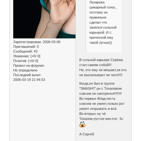
Лазарева
шикарный голос,
поэтому он
правильно
сделал что
занялся сольной
карьерой. И с
прической ему
Зарегистрирован
: 2006-03-06
такой лучше))
Приглашений:
0
Сообщений:
43
Уважение:
[+0/-0]
В сольной карьере Серёжа
Позитив:
[+0/-0]
стал самим собой!!!
Провел на форуме:
Не, кто ему не мешает,не кто
Не определено
не высказывает не чего!!!!!
Последний визит:
2006-03-19 21:44:53
Когда,он был в группе
"SMASH!!'',он с Топаловом
совсем не смотрелся!!!!!!!!
Во первых-Влад песть
совсем не умеет,только рот
умеет открывать-и всё.
Во вторых-ну чё
Топалов,пустое местол. :fu:
А Сергей: