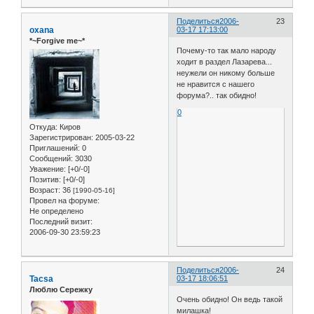
Поделиться
2006-
23
oxana
03-17 17:13:00
*~Forgive me~*
Почему-то так мало народу
ходит в раздел Лазарева...
неужели он никому больше
не нравится с нашего
форума?.. так обидно!
0
Откуда:
Киров
Зарегистрирован
: 2005-03-22
Приглашений:
0
Сообщений:
3030
Уважение:
[+0/-0]
Позитив:
[+0/-0]
Возраст:
36
[1990-05-16]
Провел на форуме:
Не определено
Последний визит:
2006-09-30 23:59:23
Поделиться
2006-
24
Tacsa
03-17 18:06:51
Люблю Сережку
Очень обидно! Он ведь такой
милашка!