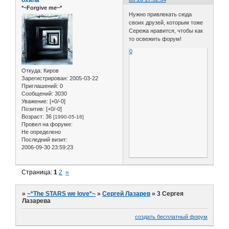
*~Forgive me~*
Нужно привлекать сюда
своих друзей, которым тоже
Сережа нравится, чтобы как
то освежить форум!
0
Откуда:
Киров
Зарегистрирован
: 2005-03-22
Приглашений:
0
Сообщений:
3030
Уважение:
[+0/-0]
Позитив:
[+0/-0]
Возраст:
36
[1990-05-16]
Провел на форуме:
Не определено
Последний визит:
2006-09-30 23:59:23
Страница:
1
2
»
»
~*The STARS we love*~
»
Сергей Лазарев
»
3 Сергея
Лазарева
создать бесплатный форум