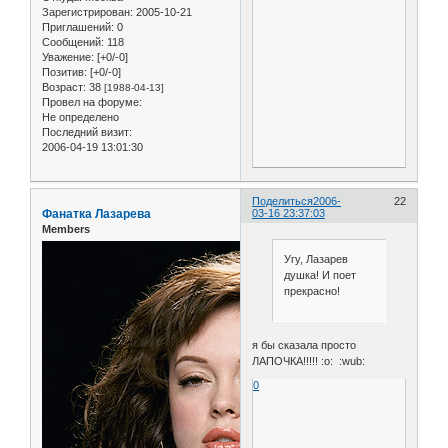
Зарегистрирован
: 2005-10-21
Приглашений:
0
Сообщений:
118
Уважение:
[+0/-0]
Позитив:
[+0/-0]
Возраст:
38
[1988-04-13]
Провел на форуме:
Не определено
Последний визит:
2006-04-19 13:01:30
Поделиться
2006-
22
Фанатка Лазарева
03-16 23:37:03
Members
Угу, Лазарев
душка! И поет
прекрасно!
я бы сказала просто
ЛАПОЧКА!!!!! :o: :wub:
0