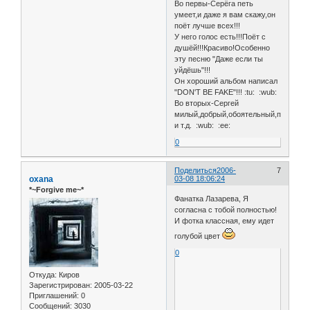
Во первы-Серёга петь
умеет,и даже я вам скажу,он
поёт лучше всех!!!
У него голос есть!!!Поёт с
душёй!!!Красиво!Особенно
эту песню "Даже если ты
уйдёшь"!!!
Он хороший альбом написал
"DON'T BE FAKE"!!! :tu: :wub:
Во вторых-Сергей
милый,добрый,обоятельный,привлека
и т.д. :wub: :ee:
0
Поделиться
2006-
7
oxana
03-08 18:06:24
*~Forgive me~*
Фанатка Лазарева, Я
согласна с тобой полностью!
И фотка классная, ему идет
голубой цвет
0
Откуда:
Киров
Зарегистрирован
: 2005-03-22
Приглашений:
0
Сообщений:
3030