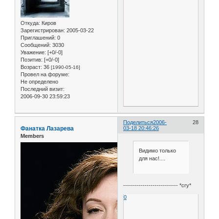
Откуда:
Киров
Зарегистрирован
: 2005-03-22
Приглашений:
0
Сообщений:
3030
Уважение:
[+0/-0]
Позитив:
[+0/-0]
Возраст:
36
[1990-05-16]
Провел на форуме:
Не определено
Последний визит:
2006-09-30 23:59:23
Поделиться
2006-
28
Фанатка Лазарева
03-18 20:46:26
Members
Видимо только
для нас!....
---------------------------- *cry*
0