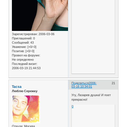
Зарегистрирован
: 2006-03-06
Приглашений:
0
Сообщений:
43
Уважение:
[+0/-0]
Позитив:
[+0/-0]
Провел на форуме:
Не определено
Последний визит:
2006-03-19 21:44:53
Поделиться
2006-
21
Tacsa
03-16 10:34:01
Люблю Сережку
Угу, Лазарев душка! И поет
прекрасно!
0
Откуда:
Москва