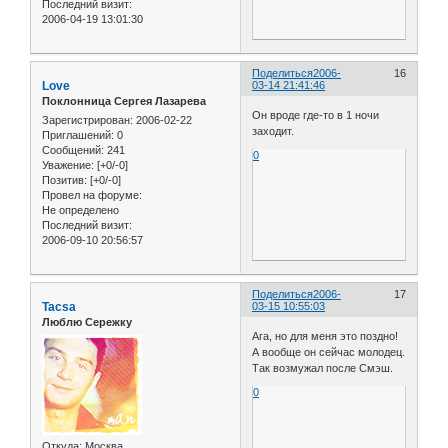
Последний визит:
2006-04-19 13:01:30
Поделиться
2006-
16
Love
03-14 21:41:46
Поклонница Сергея Лазарева
Он вроде где-то в 1 ночи
Зарегистрирован
: 2006-02-22
заходит.
Приглашений:
0
Сообщений:
241
0
Уважение:
[+0/-0]
Позитив:
[+0/-0]
Провел на форуме:
Не определено
Последний визит:
2006-09-10 20:56:57
Поделиться
2006-
17
Tacsa
03-15 10:55:03
Люблю Сережку
Ага, но для меня это поздно!
А вообще он сейчас молодец.
Так возмужал после Смэш.
0
Откуда:
Москва