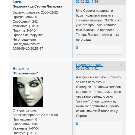
Love
02-22 22:42:34
Поклонница Сергея Лазарева
Мне Сережа нравился и
Зарегистрирован
: 2006-02-22
будет нравится только в
Приглашений:
0
сольной карьере. СМЭШ - это
Сообщений:
241
уже его прошлое. Топалов
Уважение:
[+0/-0]
мне никогда не нравился.
Позитив:
[+0/-0]
Теперь Лаз поет один и я за
Провел на форуме:
Не определено
него рада.
Последний визит:
0
2006-09-10 20:56:57
Поделиться
2006-
4
Неважно
02-23 05:48:41
"Исключённая"
А я думаю что смэшь только
за счёт него пчти и
выходили...он своим голосом
все песни тянул..посмотрите
что стало сейчас с этим
"дуэтом" Владу одному ну
никак не справиться..нужно
Откуда:
Estonia
искать похожий голос как у
Зарегистрирован
: 2005-08-09
Сергея...
Приглашений:
0
0
Сообщений:
644
Уважение:
[+0/-0]
Позитив:
[+0/-0]