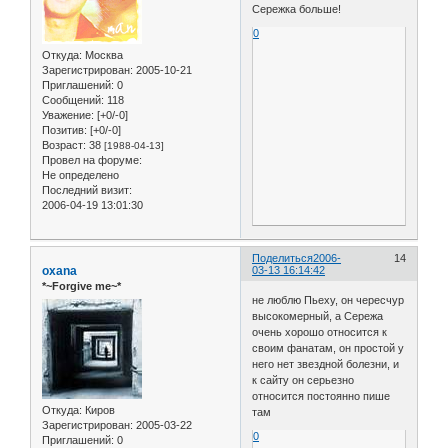
Сережка больше!
0
Откуда:
Москва
Зарегистрирован
: 2005-10-21
Приглашений:
0
Сообщений:
118
Уважение:
[+0/-0]
Позитив:
[+0/-0]
Возраст:
38
[1988-04-13]
Провел на форуме:
Не определено
Последний визит:
2006-04-19 13:01:30
Поделиться
2006-
14
oxana
03-13 16:14:42
*~Forgive me~*
не люблю Пьеху, он чересчур
высокомерный, а Сережа
очень хорошо относится к
своим фанатам, он простой у
него нет звездной болезни, и
к сайту он серьезно
относится постоянно пише
Откуда:
Киров
там
Зарегистрирован
: 2005-03-22
0
Приглашений:
0