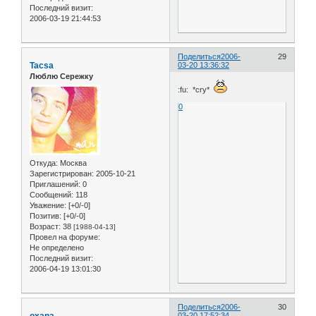
Последний визит:
2006-03-19 21:44:53
Поделиться
2006-
29
Tacsa
03-20 13:36:32
Люблю Сережку
:fu: *cry*
0
Откуда:
Москва
Зарегистрирован
: 2005-10-21
Приглашений:
0
Сообщений:
118
Уважение:
[+0/-0]
Позитив:
[+0/-0]
Возраст:
38
[1988-04-13]
Провел на форуме:
Не определено
Последний визит:
2006-04-19 13:01:30
Поделиться
2006-
30
oxana
03-20 17:52:34