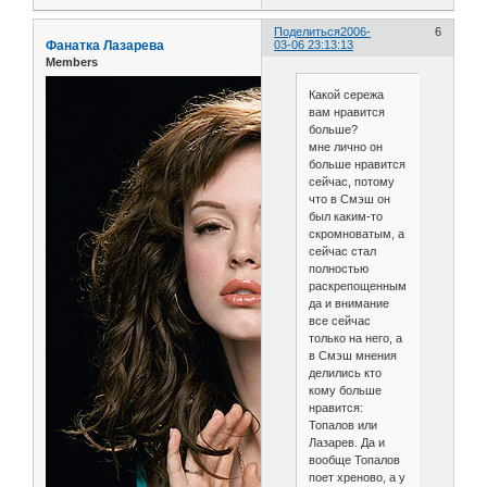
Поделиться
2006-
6
Фанатка Лазарева
03-06 23:13:13
Members
Какой сережа
вам нравится
больше?
мне лично он
больше нравится
сейчас, потому
что в Смэш он
был каким-то
скромноватым, а
сейчас стал
полностью
раскрепощенным,
да и внимание
все сейчас
только на него, а
в Смэш мнения
делились кто
кому больше
нравится:
Топалов или
Лазарев. Да и
вообще Топалов
поет хреново, а у