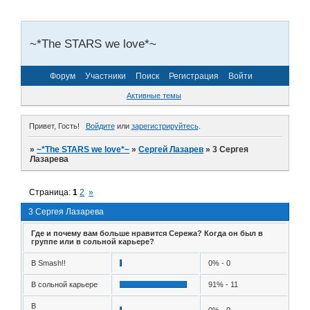
~*The STARS we love*~
Форум
Участники
Поиск
Регистрация
Войти
Активные темы
Привет, Гость!
Войдите
или
зарегистрируйтесь
.
»
~*The STARS we love*~
»
Сергей Лазарев
»
3 Сергея
Лазарева
Страница:
1
2
»
3 Сергея Лазарева
Где и почему вам больше нравится Сережа? Когда он был в
группе или в сольной карьере?
В Smash!!
0% - 0
В сольной карьере
91% - 11
В