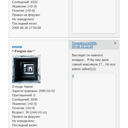
Сообщений:
4332
Уважение:
[+0/-0]
Позитив:
[+0/-0]
Провел на форуме:
Не определено
Последний визит:
2008-06-26 17:54:08
Поделиться
2006-
9
oxana
04-06 22:12:28
*~Forgive me~*
Выглядит он намного
младше... Я бы ему дала
самый максимум 17... Но все
равно зайка!)))))
0
Откуда:
Киров
Зарегистрирован
: 2005-03-22
Приглашений:
0
Сообщений:
3030
Уважение:
[+0/-0]
Позитив:
[+0/-0]
Возраст:
36
[1990-05-16]
Провел на форуме:
Не определено
Последний визит: