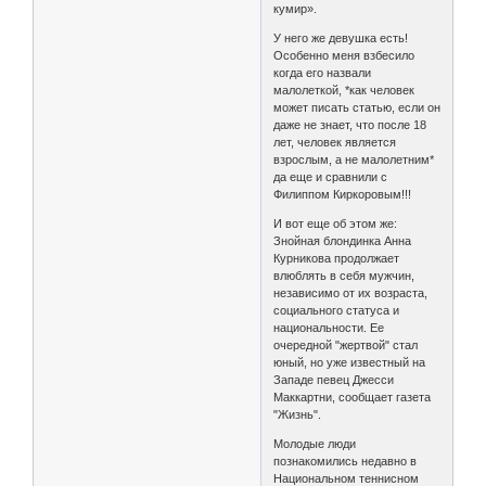
кумир».
У него же девушка есть!
Особенно меня взбесило
когда его назвали
малолеткой, *как человек
может писать статью, если он
даже не знает, что после 18
лет, человек является
взрослым, а не малолетним*
да еще и сравнили с
Филиппом Киркоровым!!!
И вот еще об этом же:
Знойная блондинка Анна
Курникова продолжает
влюблять в себя мужчин,
независимо от их возраста,
социального статуса и
национальности. Ее
очередной "жертвой" стал
юный, но уже известный на
Западе певец Джесси
Маккартни, сообщает газета
"Жизнь".
Молодые люди
познакомились недавно в
Национальном теннисном