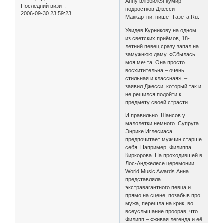
Анну влюбился кумир
Последний визит:
подростков Джесси
2006-09-30 23:59:23
Маккартни, пишет Газета.Ru.
Увидев Курникову на одном
из светских приёмов, 18-
летний певец сразу запал на
замужнюю даму. «Сбылась
моя мечта. Она просто
восхитительна – очень
стильная и классная», –
заявил Джесси, который так и
не решился подойти к
предмету своей страсти.
И правильно. Шансов у
малолетки немного. Супруга
Энрике Иглесиаса
предпочитает мужчин старше
себя. Например, Филиппа
Киркорова. На проходившей в
Лос-Анджелесе церемонии
World Music Awards Анна
представляла
экстравагантного певца и
прямо на сцене, позабыв про
мужа, перешла на крик, во
всеуслышание проорав, что
Филипп – «живая легенда и её