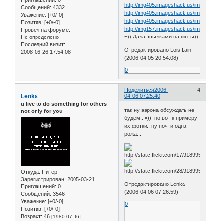
http://img405.imageshack.us/img405/51
Сообщений:
4332
http://img405.imageshack.us/img405/73
Уважение:
[+0/-0]
http://img405.imageshack.us/img405/85
Позитив:
[+0/-0]
http://img157.imageshack.us/img157/215
Провел на форуме:
=)) Дала ссылками на фоты))
Не определено
Последний визит:
Отредактировано Lois Lain
2008-06-26 17:54:08
(2006-04-05 20:54:08)
0
Поделиться
2006-
4
Lenka
04-06 07:25:40
u live to do something for others
так ну аарона обсуждать не
not only for you
будем.. =)) но вот к примеру
их фотки.. ну почти одна
рожа...
Откуда:
Питер
Зарегистрирован
: 2005-03-21
Отредактировано Lenka
Приглашений:
0
(2006-04-06 07:26:59)
Сообщений:
3546
Уважение:
[+0/-0]
0
Позитив:
[+0/-0]
Возраст:
46
[1980-07-06]