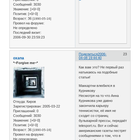
Сообщений:
3030
Уважение:
[+0/-0]
Позитив:
[+0/-0]
Возраст:
36
[1990-05-16]
Провел на форуме:
Не определено
Последний визит:
2006-09-30 23:59:23
Поделиться
2006-
23
oxana
04-08 19:44:40
*~Forgive me~*
Как вам это? Не первый раз
натыкаюсь на подобные
статьи!
Маккартни влюбился в
Курникову
Несмотря на то что Анна
Курникова уже давно
Откуда:
Киров
закончила карьеру
Зарегистрирован
: 2005-03-22
теннисистки, её имя не
Приглашений:
0
Сообщений:
3030
сходит со страниц
Уважение:
[+0/-0]
бульварной прессы, передаёт
Позитив:
[+0/-0]
telesport.ru. Вот и сейчас
Возраст:
36
[1990-05-16]
американские газеты пестрят
Провел на форуме:
сообщениями о том, что в
Не определено