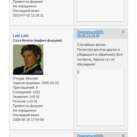
Провел на форуме:
Не определено
Последний визит:
2013-07-02 12:28:11
Поделиться
2006-
5
Lois Lain
04-06 14:19:48
Coza Nostra (мафия форума)
Случайные фотки...
Посмотри десятки других и
убедишься в обратном)) Всё,
согласна, Аарона тут не
обсуждаем!
0
Откуда:
Москва
Зарегистрирован
: 2005-03-23
Приглашений:
0
Сообщений:
4332
Уважение:
[+0/-0]
Позитив:
[+0/-0]
Провел на форуме:
Не определено
Последний визит:
2008-06-26 17:54:08
Поделиться
2006-
6