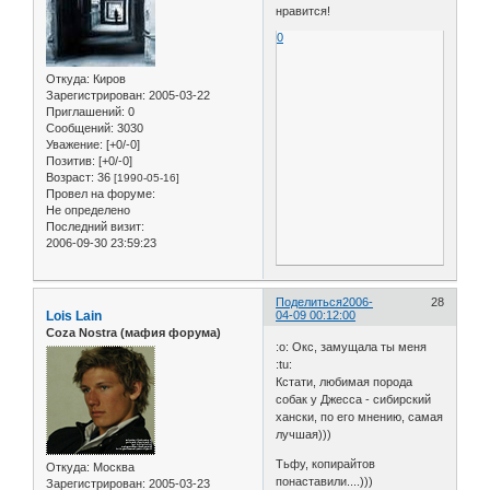
нравится!
0
Откуда:
Киров
Зарегистрирован
: 2005-03-22
Приглашений:
0
Сообщений:
3030
Уважение:
[+0/-0]
Позитив:
[+0/-0]
Возраст:
36
[1990-05-16]
Провел на форуме:
Не определено
Последний визит:
2006-09-30 23:59:23
Поделиться
2006-
28
Lois Lain
04-09 00:12:00
Coza Nostra (мафия форума)
:o: Окс, замущала ты меня
:tu:
Кстати, любимая порода
собак у Джесса - сибирский
хански, по его мнению, самая
лучшая)))
Тьфу, копирайтов
Откуда:
Москва
понаставили....)))
Зарегистрирован
: 2005-03-23