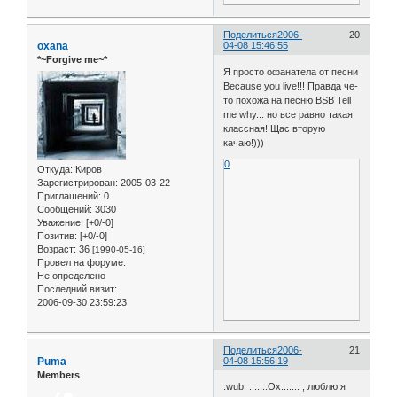
Поделиться
2006-
20
oxana
04-08 15:46:55
*~Forgive me~*
Я просто офанатела от песни
Because you live!!! Правда че-
то похожа на песню ВSB Tell
me why... но все равно такая
классная! Щас вторую
качаю!)))
0
Откуда:
Киров
Зарегистрирован
: 2005-03-22
Приглашений:
0
Сообщений:
3030
Уважение:
[+0/-0]
Позитив:
[+0/-0]
Возраст:
36
[1990-05-16]
Провел на форуме:
Не определено
Последний визит:
2006-09-30 23:59:23
Поделиться
2006-
21
Puma
04-08 15:56:19
Members
:wub: .......Ох....... , люблю я