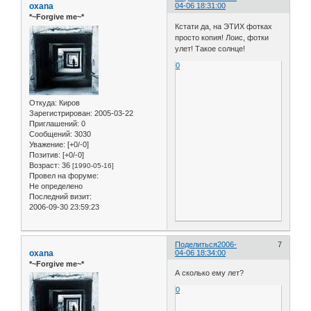
oxana
04-06 18:31:00
*~Forgive me~*
Кстати да, на ЭТИХ фотках
просто копия! Лоис, фотки
улет! Такое солнце!
0
Откуда:
Киров
Зарегистрирован
: 2005-03-22
Приглашений:
0
Сообщений:
3030
Уважение:
[+0/-0]
Позитив:
[+0/-0]
Возраст:
36
[1990-05-16]
Провел на форуме:
Не определено
Последний визит:
2006-09-30 23:59:23
Поделиться
2006-
7
oxana
04-06 18:34:00
*~Forgive me~*
А сколько ему лет?
0