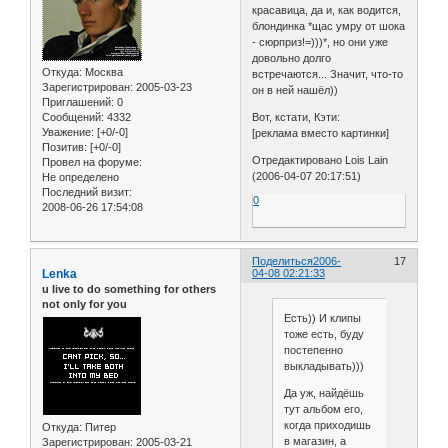
красавица, да и, как водится,
блондинка *щас умру от шока
- сюрприз!=)))*, но они уже
довольно долго
Откуда:
Москва
встречаются... Значит, что-то
Зарегистрирован
: 2005-03-23
он в ней нашёл))
Приглашений:
0
Сообщений:
4332
Вот, кстати, Кэти:
Уважение:
[+0/-0]
[реклама вместо картинки]
Позитив:
[+0/-0]
Отредактировано Lois Lain
Провел на форуме:
(2006-04-07 20:17:51)
Не определено
Последний визит:
0
2008-06-26 17:54:08
Поделиться
2006-
17
Lenka
04-08 02:21:33
u live to do something for others
not only for you
Есть)) И клипы
тоже есть, буду
постепенно
выкладывать)))
Да уж, найдёшь
тут альбом его,
когда приходишь
Откуда:
Питер
в магазин, а
Зарегистрирован
: 2005-03-21