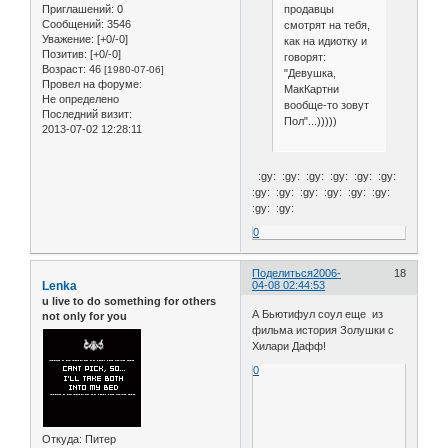
Приглашений:
0
продавцы
Сообщений:
3546
смотрят на тебя,
Уважение:
[+0/-0]
как на идиотку и
Позитив:
[+0/-0]
говорят:
Возраст:
46
[1980-07-06]
"Девушка,
Провел на форуме:
МакКартни
Не определено
вообще-то зовут
Последний визит:
Пол"...)))))
2013-07-02 12:28:11
:gy: :gy: :gy: :gy: :gy: :gy:
:gy: :gy: :gy: :gy: :gy: :gy:
:gy: :gy:
0
Поделиться
2006-
18
Lenka
04-08 02:44:53
u live to do something for others
А Бьютифул соул еще из
not only for you
фильма история Золушки с
Хилари Дафф!
0
Откуда:
Питер