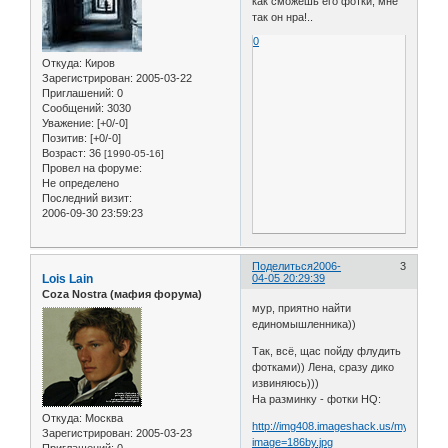
как сможешь его фотки, мне
так он нра!..
0
Откуда:
Киров
Зарегистрирован
: 2005-03-22
Приглашений:
0
Сообщений:
3030
Уважение:
[+0/-0]
Позитив:
[+0/-0]
Возраст:
36
[1990-05-16]
Провел на форуме:
Не определено
Последний визит:
2006-09-30 23:59:23
Поделиться
2006-
3
Lois Lain
04-05 20:29:39
Coza Nostra (мафия форума)
мур, приятно найти
единомышленника))
Так, всё, щас пойду флудить
фотками)) Лена, сразу дико
извиняюсь)))
На разминку - фотки HQ:
Откуда:
Москва
http://img408.imageshack.us/my.php?
Зарегистрирован
: 2005-03-23
image=186by.jpg
Приглашений:
0