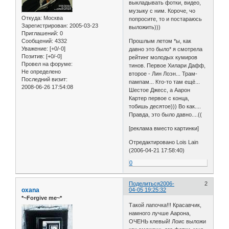
выкладывать фотки, видео,
музыку с ним. Короче, чо
Откуда:
Москва
попросите, то и постараюсь
Зарегистрирован
: 2005-03-23
выложить)))
Приглашений:
0
Сообщений:
4332
Прошлым летом *ы, как
Уважение:
[+0/-0]
давно это было* я смотрела
Позитив:
[+0/-0]
рейтинг молодых кумиров
Провел на форуме:
тинов. Первое Хилари Дафф,
Не определено
второе - Лин Лоэн... Трам-
Последний визит:
пампам... Кто-то там ещё...
2008-06-26 17:54:08
Шестое Джесс, а Аарон
Картер первое с конца,
тобишь десятое))) Во как....
Правда, это было давно....((
[реклама вместо картинки]
Отредактировано Lois Lain
(2006-04-21 17:58:40)
0
Поделиться
2006-
2
oxana
04-05 19:25:32
*~Forgive me~*
Такой лапочка!!! Красавчик,
намного лучше Аарона,
ОЧЕНЬ клевый! Лоис выложи