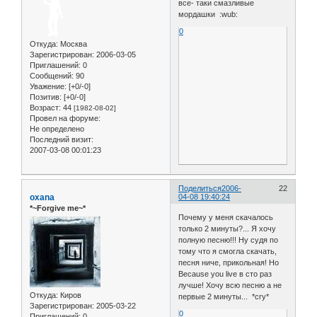
все- таки смазливые
мордашки :wub:
0
Откуда:
Москва
Зарегистрирован
: 2006-03-05
Приглашений:
0
Сообщений:
90
Уважение:
[+0/-0]
Позитив:
[+0/-0]
Возраст:
44
[1982-08-02]
Провел на форуме:
Не определено
Последний визит:
2007-03-08 00:01:23
Поделиться
2006-
22
oxana
04-08 19:40:24
*~Forgive me~*
Почему у меня скачалось
только 2 минуты?... Я хочу
полную песню!!! Ну судя по
тому что я смогла скачать,
песня ниче, прикольная! Но
Because you live в сто раз
лучше! Хочу всю песню а не
Откуда:
Киров
первые 2 минуты... *cry*
Зарегистрирован
: 2005-03-22
0
Приглашений:
0