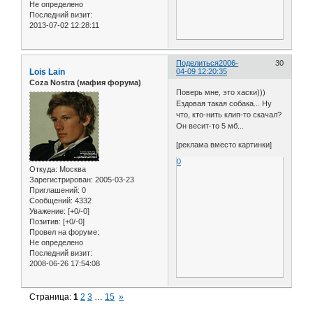
Не определено
Последний визит:
2013-07-02 12:28:11
Поделиться
2006-
30
Lois Lain
04-09 12:20:35
Coza Nostra (мафия форума)
Поверь мне, это хаски)))
Ездовая такая собака... Ну
что, кто-нить клип-то скачал?
Он весит-то 5 мб...
[реклама вместо картинки]
0
Откуда:
Москва
Зарегистрирован
: 2005-03-23
Приглашений:
0
Сообщений:
4332
Уважение:
[+0/-0]
Позитив:
[+0/-0]
Провел на форуме:
Не определено
Последний визит:
2008-06-26 17:54:08
Страница:
1
2
3
…
15
»