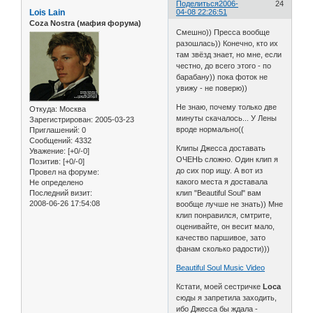
Поделиться
2006-
24
Lois Lain
04-08 22:26:51
Coza Nostra (мафия форума)
Смешно)) Пресса вообще
разошлась)) Конечно, кто их
там звёзд знает, но мне, если
честно, до всего этого - по
барабану)) пока фоток не
увижу - не поверю))
Не знаю, почему только две
Откуда:
Москва
минуты скачалось... У Лены
Зарегистрирован
: 2005-03-23
вроде нормально((
Приглашений:
0
Сообщений:
4332
Клипы Джесса доставать
Уважение:
[+0/-0]
ОЧЕНЬ сложно. Один клип я
Позитив:
[+0/-0]
до сих пор ищу. А вот из
Провел на форуме:
какого места я доставала
Не определено
Последний визит:
клип "Beautiful Soul" вам
2008-06-26 17:54:08
вообще лучше не знать)) Мне
клип понравился, смтрите,
оценивайте, он весит мало,
качество паршивое, зато
фанам сколько радости)))
Beautiful Soul Music Video
Кстати, моей сестричке
Loсa
сюды я запретила заходить,
ибо Джесса бы ждала -