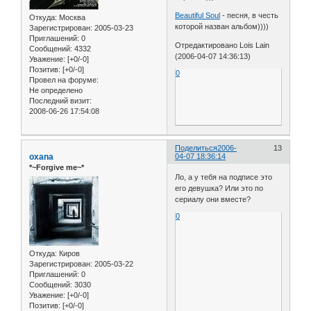
Beautiful Soul
- песня, в честь
Откуда:
Москва
которой назван альбом))))
Зарегистрирован
: 2005-03-23
Приглашений:
0
Отредактировано Lois Lain
Сообщений:
4332
(2006-04-07 14:36:13)
Уважение:
[+0/-0]
Позитив:
[+0/-0]
0
Провел на форуме:
Не определено
Последний визит:
2008-06-26 17:54:08
Поделиться
2006-
13
oxana
04-07 18:36:14
*~Forgive me~*
Ло, а у тебя на подписе это
его девушка? Или это по
сериалу они вместе?
0
Откуда:
Киров
Зарегистрирован
: 2005-03-22
Приглашений:
0
Сообщений:
3030
Уважение:
[+0/-0]
Позитив:
[+0/-0]