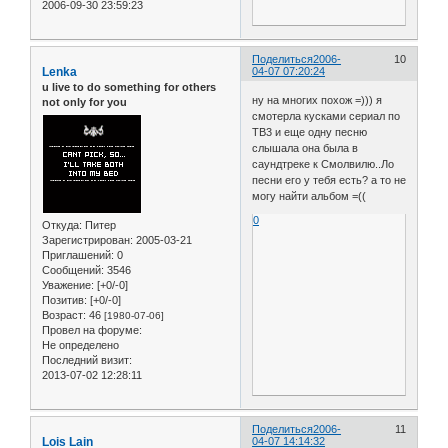
2006-09-30 23:59:23
Поделиться
2006-
10
Lenka
04-07 07:20:24
u live to do something for others
ну на многих похож =))) я
not only for you
смотерла кусками сериал по
ТВ3 и еще одну песню
слышала она была в
саундтреке к Смолвилю..Ло
песни его у тебя есть? а то не
могу найти альбом =((
0
Откуда:
Питер
Зарегистрирован
: 2005-03-21
Приглашений:
0
Сообщений:
3546
Уважение:
[+0/-0]
Позитив:
[+0/-0]
Возраст:
46
[1980-07-06]
Провел на форуме:
Не определено
Последний визит:
2013-07-02 12:28:11
Поделиться
2006-
11
Lois Lain
04-07 14:14:32