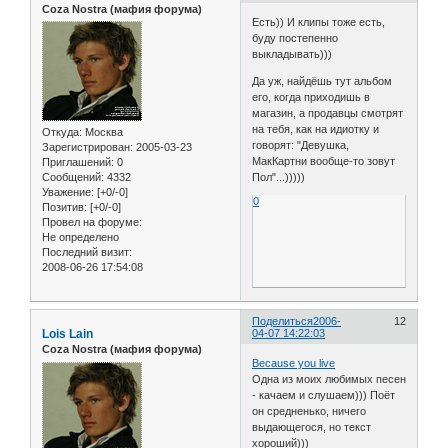
Coza Nostra (мафия форума)
Есть)) И клипы тоже есть,
буду постепенно
выкладывать)))
Да уж, найдёшь тут альбом
его, когда приходишь в
магазин, а продавцы смотрят
на тебя, как на идиотку и
Откуда:
Москва
говорят: "Девушка,
Зарегистрирован
: 2005-03-23
МакКартни вообще-то зовут
Приглашений:
0
Сообщений:
4332
Пол"...)))))
Уважение:
[+0/-0]
0
Позитив:
[+0/-0]
Провел на форуме:
Не определено
Последний визит:
2008-06-26 17:54:08
Поделиться
2006-
12
Lois Lain
04-07 14:22:03
Coza Nostra (мафия форума)
Because you live
Одна из моих любимых песен
- качаем и слушаем))) Поёт
он средненько, ничего
выдающегося, но текст
хороший)))