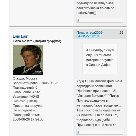
поджидала неминуемая
раскритиковка по самое
небалуйся)))
0
Поделиться
2006-
25
Lois Lain
04-08 22:30:19
Coza Nostra (мафия форума)
А Бьютифул соул
еще из фильма
история Золушки
с Хилари Дафф!
Откуда:
Москва
Угу)) Он ко многим фильмам
Зарегистрирован
: 2005-03-23
саундтрэки записывал:
Приглашений:
0
"Дневники принцессы - 2",
Сообщений:
4332
"История Золушки", "Питер
Уважение:
[+0/-0]
Пэн: возвращение в
Позитив:
[+0/-0]
нетландию *ээээ вроде как...
Провел на форуме:
Там просто есть одна песня
Не определено
Последний визит:
из мульта... Он её поёт...*",
2008-06-26 17:54:08
"Королева Льда ("Айс
Принцесс") и ещё чего-то...
0