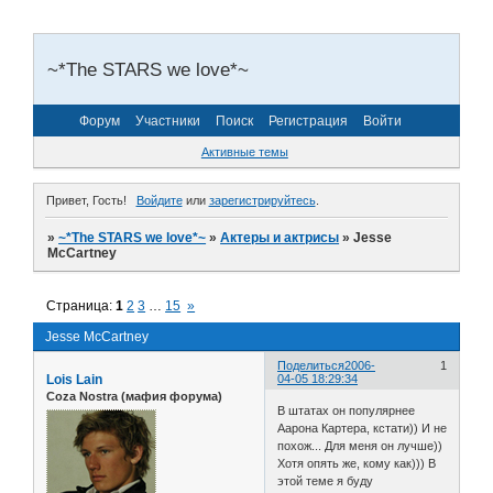
~*The STARS we love*~
Форум
Участники
Поиск
Регистрация
Войти
Активные темы
Привет, Гость!
Войдите
или
зарегистрируйтесь
.
»
~*The STARS we love*~
»
Актеры и актрисы
»
Jesse
McCartney
Страница:
1
2
3
…
15
»
Jesse McCartney
Поделиться
2006-
1
Lois Lain
04-05 18:29:34
Coza Nostra (мафия форума)
В штатах он популярнее
Аарона Картера, кстати)) И не
похож... Для меня он лучше))
Хотя опять же, кому как))) В
этой теме я буду