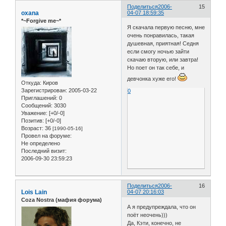
Поделиться
2006-
15
oxana
04-07 18:59:35
*~Forgive me~*
Я скачала первую песню, мне
очень понравилась, такая
душевная, приятная! Седня
если смогу ночью зайти
скачаю вторую, или завтра!
Но поет он так себе, и
девчонка хуже его!
Откуда:
Киров
Зарегистрирован
: 2005-03-22
0
Приглашений:
0
Сообщений:
3030
Уважение:
[+0/-0]
Позитив:
[+0/-0]
Возраст:
36
[1990-05-16]
Провел на форуме:
Не определено
Последний визит:
2006-09-30 23:59:23
Поделиться
2006-
16
Lois Lain
04-07 20:16:03
Coza Nostra (мафия форума)
А я предупреждала, что он
поёт неочень)))
Да, Кэти, конечно, не