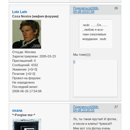
Поделиться
2006-
26
Lois Lain
04-08 23:07:59
Coza Nostra (мафия форума)
:wub: .......Ох.......
, люблю я все-
таки смазливые
мордашки :wub:
Откуда:
Москва
Мы тоже))))
Зарегистрирован
: 2005-03-23
Приглашений:
0
0
Сообщений:
4332
Уважение:
[+0/-0]
Позитив:
[+0/-0]
Провел на форуме:
Не определено
Последний визит:
2008-06-26 17:54:08
Поделиться
2006-
27
oxana
04-08 23:20:33
*~Forgive me~*
Ло, ты такая крутая! И фотки,
и песни и клипы! Чувиха!!!
Мне вот эта фотка очень