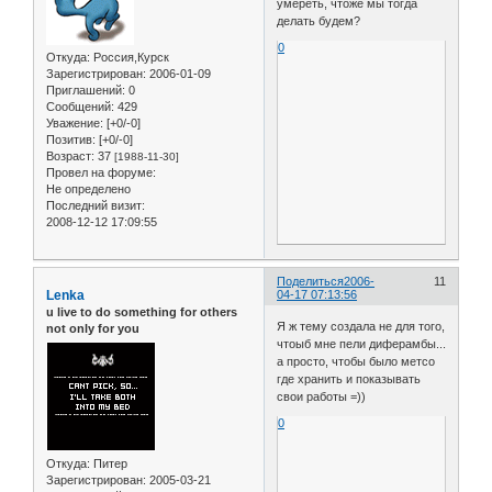
умереть, чтоже мы тогда
делать будем?
0
Откуда:
Россия,Курск
Зарегистрирован
: 2006-01-09
Приглашений:
0
Сообщений:
429
Уважение:
[+0/-0]
Позитив:
[+0/-0]
Возраст:
37
[1988-11-30]
Провел на форуме:
Не определено
Последний визит:
2008-12-12 17:09:55
Поделиться
2006-
11
Lenka
04-17 07:13:56
u live to do something for others
Я ж тему создала не для того,
not only for you
чтоыб мне пели диферамбы...
а просто, чтобы было метсо
где хранить и показывать
свои работы =))
0
Откуда:
Питер
Зарегистрирован
: 2005-03-21