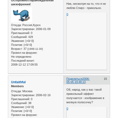
Осторожно!Параноидальная
Ник, несмотря на то, что я не
шизофрения!
люблю Спирз - прикольно.
0
Откуда:
Россия,Курск
Зарегистрирован
: 2006-01-09
Приглашений:
0
Сообщений:
429
Уважение:
[+0/-0]
Позитив:
[+0/-0]
Возраст:
37
[1988-11-30]
Провел на форуме:
Не определено
Последний визит:
2008-12-12 17:09:55
Поделиться
2006-
15
Unfaithful
05-05 19:48:13
Members
Ой, народ, как у вас такой
Откуда:
Москва
прикольный эффект
Зарегистрирован
: 2006-02-16
получается - изображение в
Приглашений:
0
мелкую полосочку?
Сообщений:
38
Уважение:
[+0/-0]
0
Позитив:
[+0/-0]
Провел на форуме: