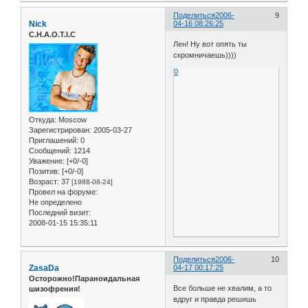
Поделиться
2006-
9
Nick
04-16 08:26:25
C.H.A.O.T.I.C
Лен! Ну вот опять ты
скромничаешь))))
0
Откуда:
Moscow
Зарегистрирован
: 2005-03-27
Приглашений:
0
Сообщений:
1214
Уважение:
[+0/-0]
Позитив:
[+0/-0]
Возраст:
37
[1988-08-24]
Провел на форуме:
Не определено
Последний визит:
2008-01-15 15:35:11
Поделиться
2006-
10
ZasaDa
04-17 00:17:25
Осторожно!Параноидальная
Все больше не хвалим, а то
шизофрения!
вдруг и правда решишь