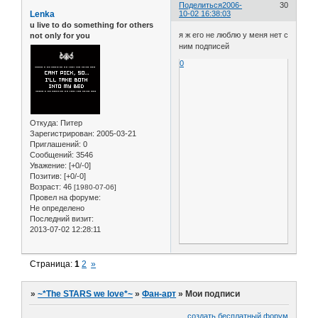
Поделиться
2006-
30
Lenka
10-02 16:38:03
u live to do something for others
я ж его не люблю у меня нет с
not only for you
ним подписей
0
Откуда:
Питер
Зарегистрирован
: 2005-03-21
Приглашений:
0
Сообщений:
3546
Уважение:
[+0/-0]
Позитив:
[+0/-0]
Возраст:
46
[1980-07-06]
Провел на форуме:
Не определено
Последний визит:
2013-07-02 12:28:11
Страница:
1
2
»
»
~*The STARS we love*~
»
Фан-арт
»
Мои подписи
создать бесплатный форум