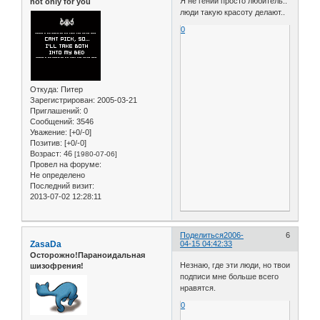
Я не гений просто любитель..
not only for you
люди такую красоту делают..
0
Откуда:
Питер
Зарегистрирован
: 2005-03-21
Приглашений:
0
Сообщений:
3546
Уважение:
[+0/-0]
Позитив:
[+0/-0]
Возраст:
46
[1980-07-06]
Провел на форуме:
Не определено
Последний визит:
2013-07-02 12:28:11
Поделиться
2006-
6
ZasaDa
04-15 04:42:33
Осторожно!Параноидальная
Незнаю, где эти люди, но твои
шизофрения!
подписи мне больше всего
нравятся.
0