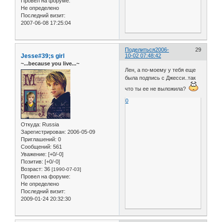
Провел на форуме:
Не определено
Последний визит:
2007-06-08 17:25:04
Поделиться
2006-
29
Jesse#39;s girl
10-02 07:48:42
~...because you live...~
Лен, а по-моему у тебя еще
была подпись с Джесси..так
что ты ее не выложила?
0
Откуда:
Russia
Зарегистрирован
: 2006-05-09
Приглашений:
0
Сообщений:
561
Уважение:
[+0/-0]
Позитив:
[+0/-0]
Возраст:
36
[1990-07-03]
Провел на форуме:
Не определено
Последний визит:
2009-01-24 20:32:30