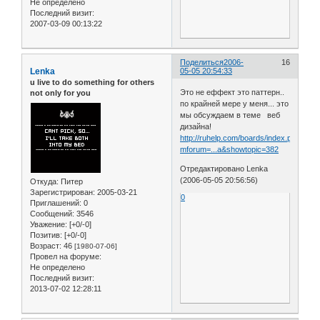
Не определено
Последний визит:
2007-03-09 00:13:22
Поделиться
2006-
16
Lenka
05-05 20:54:33
u live to do something for others
Это не еффект это паттерн..
not only for you
по крайней мере у меня... это
мы обсуждаем в теме веб
дизайна!
http://ruhelp.com/boards/index.php?
mforum=...a&showtopic=382
Отредактировано Lenka
(2006-05-05 20:56:56)
Откуда:
Питер
Зарегистрирован
: 2005-03-21
0
Приглашений:
0
Сообщений:
3546
Уважение:
[+0/-0]
Позитив:
[+0/-0]
Возраст:
46
[1980-07-06]
Провел на форуме:
Не определено
Последний визит:
2013-07-02 12:28:11