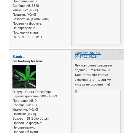
Приглашений:
0
Сообщений:
3546
Уважение:
[+0/-0]
Позитив:
[+0/-0]
Возраст:
46
[1980-07-06]
Провел на форуме:
Не определено
Последний визит:
2013-07-02 12:28:11
Поделиться
2006-
12
Sandra
04-17 12:56:19
I'm looking for love
Ленусь, очень красивые
подписи....У тебя точно
талант, так что хватит
скромничать, талант уж
никуда не скроешь=))))
0
Откуда:
Санкт-Петербург
Зарегистрирован
: 2005-10-29
Приглашений:
0
Сообщений:
161
Уважение:
[+0/-0]
Позитив:
[+0/-0]
Возраст:
35
[1990-09-18]
Провел на форуме:
Не определено
Последний визит: