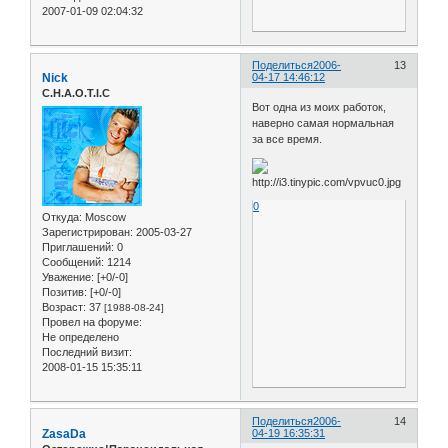
2007-01-09 02:04:32
Поделиться
2006-
13
Nick
04-17 14:46:12
C.H.A.O.T.I.C
Вот одна из моих работок,
наверно самая нормальная
за все время.
0
Откуда:
Moscow
Зарегистрирован
: 2005-03-27
Приглашений:
0
Сообщений:
1214
Уважение:
[+0/-0]
Позитив:
[+0/-0]
Возраст:
37
[1988-08-24]
Провел на форуме:
Не определено
Последний визит:
2008-01-15 15:35:11
Поделиться
2006-
14
ZasaDa
04-19 16:35:31