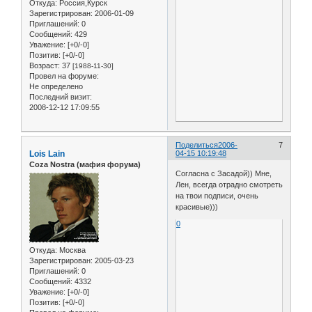
Откуда:
Россия,Курск
Зарегистрирован
: 2006-01-09
Приглашений:
0
Сообщений:
429
Уважение:
[+0/-0]
Позитив:
[+0/-0]
Возраст:
37
[1988-11-30]
Провел на форуме:
Не определено
Последний визит:
2008-12-12 17:09:55
Поделиться
2006-
7
Lois Lain
04-15 10:19:48
Coza Nostra (мафия форума)
Согласна с Засадой)) Мне,
Лен, всегда отрадно смотреть
на твои подписи, очень
красивые)))
0
Откуда:
Москва
Зарегистрирован
: 2005-03-23
Приглашений:
0
Сообщений:
4332
Уважение:
[+0/-0]
Позитив:
[+0/-0]