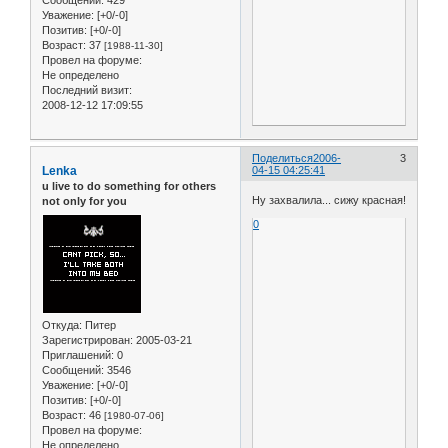
Уважение:
[+0/-0]
Позитив:
[+0/-0]
Возраст:
37
[1988-11-30]
Провел на форуме:
Не определено
Последний визит:
2008-12-12 17:09:55
Поделиться
2006-
3
Lenka
04-15 04:25:41
u live to do something for others
Ну захвалила... сижу красная!
not only for you
0
Откуда:
Питер
Зарегистрирован
: 2005-03-21
Приглашений:
0
Сообщений:
3546
Уважение:
[+0/-0]
Позитив:
[+0/-0]
Возраст:
46
[1980-07-06]
Провел на форуме:
Не определено