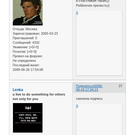
и счастливая такая)))
Ребёночек прелесть))
0
Откуда:
Москва
Зарегистрирован
: 2005-03-23
Приглашений:
0
Сообщений:
4332
Уважение:
[+0/-0]
Позитив:
[+0/-0]
Провел на форуме:
Не определено
Последний визит:
2008-06-26 17:54:08
Поделиться
2006-
27
Lenka
09-24 17:34:13
u live to do something for others
сменила подпись
not only for you
0