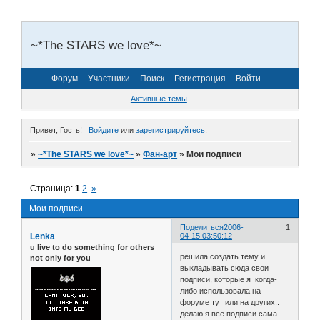
~*The STARS we love*~
Форум
Участники
Поиск
Регистрация
Войти
Активные темы
Привет, Гость!
Войдите
или
зарегистрируйтесь
.
»
~*The STARS we love*~
»
Фан-арт
»
Мои подписи
Страница:
1
2
»
Мои подписи
Поделиться
2006-
1
Lenka
04-15 03:50:12
u live to do something for others
решила создать тему и
not only for you
выкладывать сюда свои
подписи, которые я когда-
либо использовала на
форуме тут или на других..
делаю я все подписи сама...