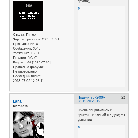
архив)))
0
Откуда:
Питер
Зарегистрирован
: 2005-03-21
Приглашений:
0
Сообщений:
3546
Уважение:
[+0/-0]
Позитив:
[+0/-0]
Возраст:
46
[1980-07-06]
Провел на форуме:
Не определено
Последний визит:
2013-07-02 12:28:11
Поделиться
2006-
22
Lana
08-15 20:25:15
Members
Очень понравились с
Кристин, с Кланой и с Дрю) ты
умничка)
0