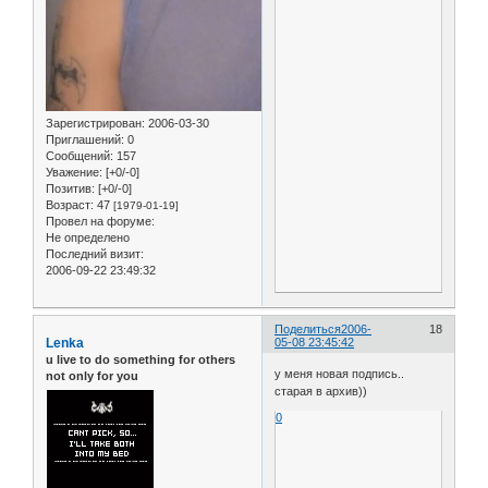
Зарегистрирован
: 2006-03-30
Приглашений:
0
Сообщений:
157
Уважение:
[+0/-0]
Позитив:
[+0/-0]
Возраст:
47
[1979-01-19]
Провел на форуме:
Не определено
Последний визит:
2006-09-22 23:49:32
Поделиться
2006-
18
Lenka
05-08 23:45:42
u live to do something for others
у меня новая подпись..
not only for you
старая в архив))
0