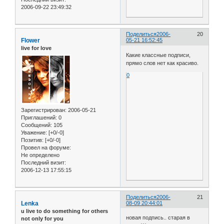
2006-09-22 23:49:32
Поделиться
2006-
20
Flower
05-21 16:52:45
live for love
Какие классные подписи,
прямо слов нет как красиво.
0
Зарегистрирован
: 2006-05-21
Приглашений:
0
Сообщений:
105
Уважение:
[+0/-0]
Позитив:
[+0/-0]
Провел на форуме:
Не определено
Последний визит:
2006-12-13 17:55:15
Поделиться
2006-
21
Lenka
08-09 20:44:01
u live to do something for others
новая подпись.. старая в
not only for you