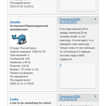
Последний визит:
2013-07-02 12:28:11
Поделиться
2006-
4
ZasaDa
04-15 04:28:57
Осторожно!Параноидальная
И не надо краснеть!Я ж
шизофрения!
правду написала.Если
человек гений, то это
навсегда. А если идиот, то в
принципе тоже навсегда,
только толку от него меньше,
Откуда:
Россия,Курск
Зарегистрирован
: 2006-01-09
ты относишься к первым,
Приглашений:
0
поэтому надо собой
Сообщений:
429
гордиться.
Уважение:
[+0/-0]
0
Позитив:
[+0/-0]
Возраст:
37
[1988-11-30]
Провел на форуме:
Не определено
Последний визит:
2008-12-12 17:09:55
Поделиться
2006-
5
Lenka
04-15 04:31:49
u live to do something for others