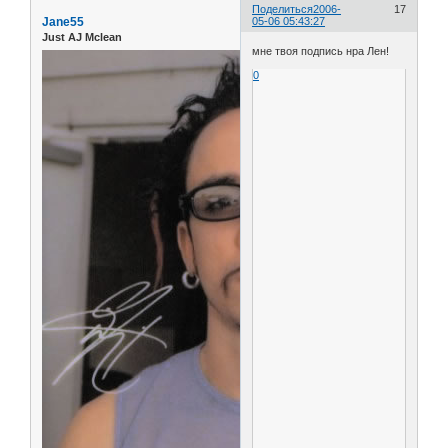
Поделиться
2006-
17
Jane55
05-06 05:43:27
Just AJ Mclean
мне твоя подпись нра Лен!
0