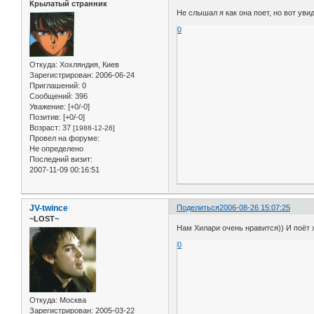
Крылатый странник
Не слышал я как она поет, но вот уви
0
Откуда:
Хохляндия, Киев
Зарегистрирован
: 2006-06-24
Приглашений:
0
Сообщений:
396
Уважение:
[+0/-0]
Позитив:
[+0/-0]
Возраст:
37
[1988-12-26]
Провел на форуме:
Не определено
Последний визит:
2007-11-09 00:16:51
JV-twince
Поделиться
2006-08-26 15:07:25
~LOST~
Нам Хилари очень нравится)) И поёт 
0
Откуда:
Москва
Зарегистрирован
: 2005-03-22