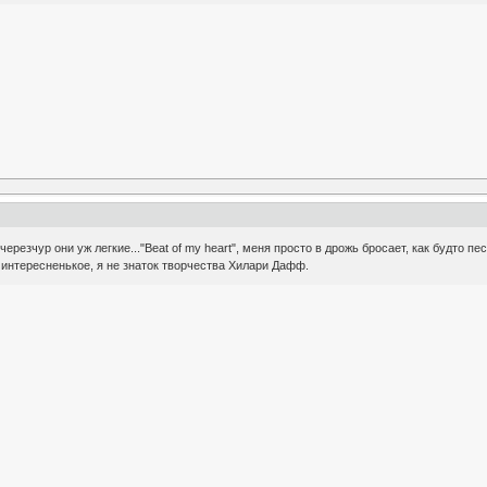
черезчур они уж легкие..."Beat of my heart", меня просто в дрожь бросает, как будто пес
о интересненькое, я не знаток творчества Хилари Дафф.