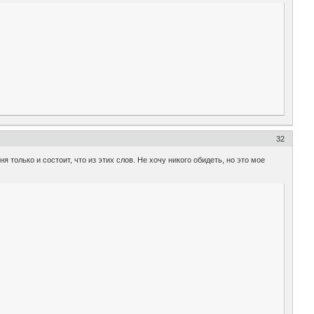
32
ня только и состоит, что из этих слов. Не хочу никого обидеть, но это мое