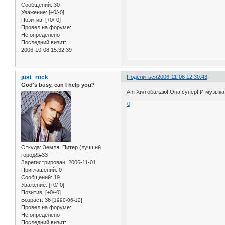
Сообщений:
30
Уважение:
[+0/-0]
Позитив:
[+0/-0]
Провел на форуме:
Не определено
Последний визит:
2006-10-08 15:32:39
just_rock
Поделиться
2006-11-06 12:30:43
God's busy, can I help you?
А я Хил обажаю! Она супер! И музыка 
0
Откуда:
Земля, Питер (лучший
город&#33
Зарегистрирован
: 2006-11-01
Приглашений:
0
Сообщений:
19
Уважение:
[+0/-0]
Позитив:
[+0/-0]
Возраст:
36
[1990-06-12]
Провел на форуме:
Не определено
Последний визит: