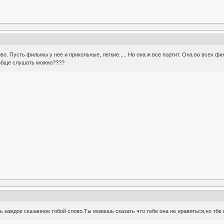
о. Пусть фильмы у нее и прикольные, легкие..... Но она ж все портит. Она во всех фи
ообще слушать можно????
 каждое сказанное тобой слово.Ты можешь сказать что тебе она не нравиться,но тбе н