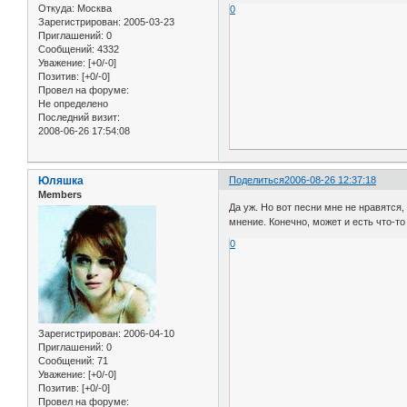
Откуда:
Москва
0
Зарегистрирован
: 2005-03-23
Приглашений:
0
Сообщений:
4332
Уважение:
[+0/-0]
Позитив:
[+0/-0]
Провел на форуме:
Не определено
Последний визит:
2008-06-26 17:54:08
Юляшка
Поделиться
2006-08-26 12:37:18
Members
Да уж. Но вот песни мне не нравятся, 
мнение. Конечно, может и есть что-т
0
Зарегистрирован
: 2006-04-10
Приглашений:
0
Сообщений:
71
Уважение:
[+0/-0]
Позитив:
[+0/-0]
Провел на форуме: