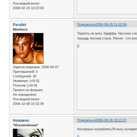
Последний визит:
2008-02-24 10:23:00
Parallel
Поделиться
2006-09-25 21:02:59
Members
Терпеть не могу Удаффа. Честное слов
лошадь похожа стала. Песни - это в
0
Зарегистрирован
: 2006-09-07
Приглашений:
0
Сообщений:
30
Уважение:
[+0/-0]
Позитив:
[+0/-0]
Провел на форуме:
Не определено
Последний визит:
2006-10-08 15:32:39
Неважно
Поделиться
2006-09-26 19:13:27
"Исключённая"
Нехорошо оскорблять!Я могу оспорить
0