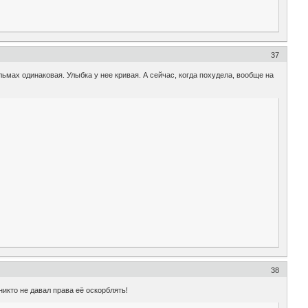
37
льмах одинаковая. Улыбка у нее кривая. А сейчас, когда похудела, вообще на
38
икто не давал права её оскорблять!