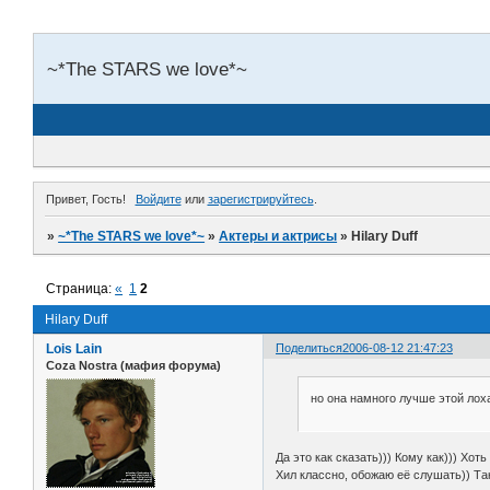
~*The STARS we love*~
Привет, Гость!
Войдите
или
зарегистрируйтесь
.
»
~*The STARS we love*~
»
Актеры и актрисы
»
Hilary Duff
Страница:
«
1
2
Hilary Duff
Lois Lain
Поделиться
2006-08-12 21:47:23
Coza Nostra (мафия форума)
но она намного лучше этой ло
Да это как сказать))) Кому как))) Хо
Хил классно, обожаю её слушать)) Так