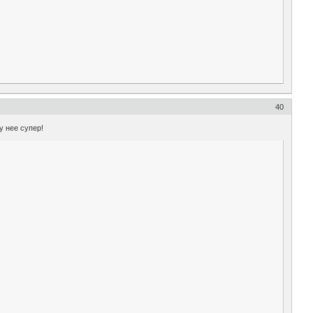
40
у нее супер!