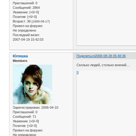
Приглашений:
0
Сообщений:
2864
Уважение:
[+0/-0]
Позитив:
[+0/-0]
Возраст:
36
[1989-08-17]
Провел на форуме:
Не определено
Последний визит:
2007-04-19 15:42:03
Юляшка
Поделиться
2006-08-28 05:48:36
Members
Сколько людей, столько мнений....
0
Зарегистрирован
: 2006-04-10
Приглашений:
0
Сообщений:
71
Уважение:
[+0/-0]
Позитив:
[+0/-0]
Провел на форуме:
Не определено