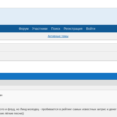
Форум
Участники
Поиск
Регистрация
Войти
Активные темы
хан
ть это и флуд, но Линд молодец - пробивается в рейтинг самых известных актрис и дене
ие лёгкие песни))