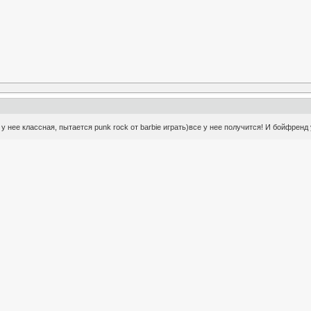
у нее классная, пытается punk rock от barbie играть)все у нее получится! И бойфренд 