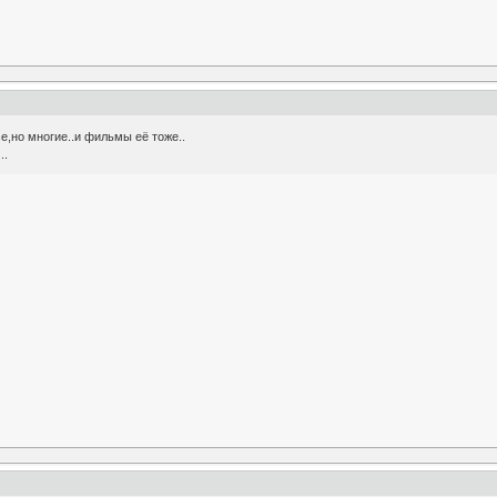
е,но многие..и фильмы её тоже..
..