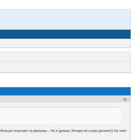
31
г больше получает за фильмы... Но я думаю, Хилари её скоро догонит)) Но поёт