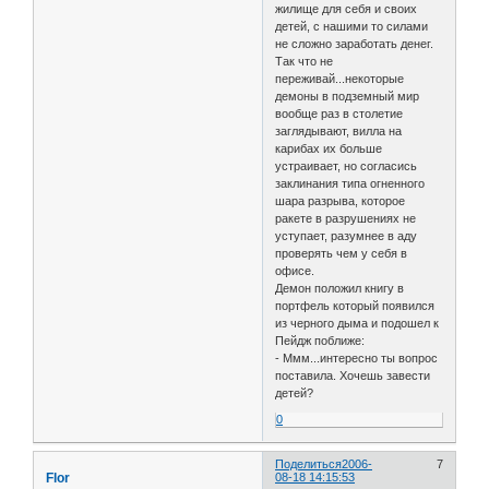
жилище для себя и своих
детей, с нашими то силами
не сложно заработать денег.
Так что не
переживай...некоторые
демоны в подземный мир
вообще раз в столетие
заглядывают, вилла на
карибах их больше
устраивает, но согласись
заклинания типа огненного
шара разрыва, которое
ракете в разрушениях не
уступает, разумнее в аду
проверять чем у себя в
офисе.
Демон положил книгу в
портфель который появился
из черного дыма и подошел к
Пейдж поближе:
- Ммм...интересно ты вопрос
поставила. Хочешь завести
детей?
0
Поделиться
2006-
7
Flor
08-18 14:15:53