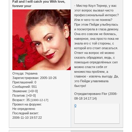
Fall and I will catch you With love,
- Мистер Коул Тернер, у вас
forever your
этот вопрос вызвал чисто
профессиональный интерес?
Или я чего-то не поняла?
При этом Пейдж улыбнулась
и посмотрела в глаза демону.
Она его совсем не боялась,
наверное, она просто пока не
знала его с той стороны, с
которой его стоит опасаться.
Ответ на вопрос её можно
сказать обрадовал, ведь, с
помощью определённых сил
можно спасти себя от
множества проблем, а
Откуда:
Украина
главное - извлечь выгоду. Да,
Зарегистрирован
: 2005-10-26
это Пейдж улавливала
Приглашений:
0
быстро!
Сообщений:
551
Уважение:
[+0/-0]
Отредактировано Flor (2006-
Позитив:
[+0/-0]
08-18 14:17:14)
Возраст:
35
[1990-12-17]
Провел на форуме:
0
Не определено
Последний визит:
2006-11-10 19:57:22