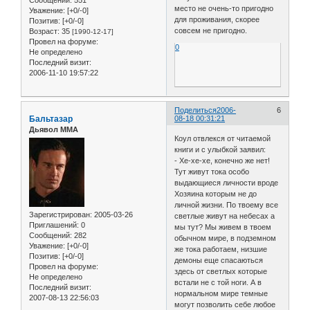
место не очень-то пригодно
Уважение:
[+0/-0]
для проживания, скорее
Позитив:
[+0/-0]
совсем не пригодно.
Возраст:
35
[1990-12-17]
Провел на форуме:
0
Не определено
Последний визит:
2006-11-10 19:57:22
Поделиться
2006-
6
Бальтазар
08-18 00:31:21
Дьявол ММА
Коул отвлекся от читаемой
книги и с улыбкой заявил:
- Хе-хе-хе, конечно же нет!
Тут живут тока особо
выдающиеся личности вроде
Хозяина которым не до
личной жизни. По твоему все
Зарегистрирован
: 2005-03-26
светлые живут на небесах а
Приглашений:
0
мы тут? Мы живем в твоем
Сообщений:
282
обычном мире, в подземном
Уважение:
[+0/-0]
же тока работаем, низшие
Позитив:
[+0/-0]
демоны еще спасаються
Провел на форуме:
здесь от светлых которые
Не определено
встали не с той ноги. А в
Последний визит:
нормальном мире темные
2007-08-13 22:56:03
могут позволить себе любое