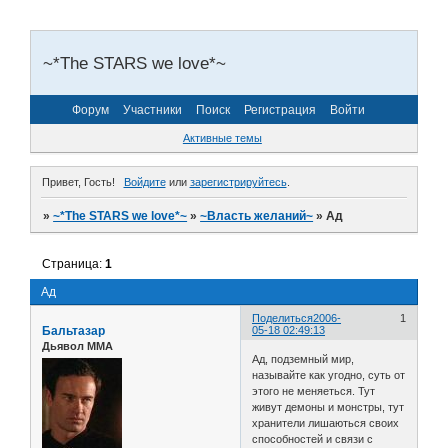
~*The STARS we love*~
Форум
Участники
Поиск
Регистрация
Войти
Активные темы
Привет, Гость!
Войдите
или
зарегистрируйтесь
.
»
~*The STARS we love*~
»
~Власть желаний~
»
Ад
Страница:
1
Ад
Поделиться
2006-
1
Бальтазар
05-18 02:49:13
Дьявол ММА
Ад, подземный мир,
называйте как угодно, суть от
этого не меняеться. Тут
живут демоны и монстры, тут
хранители лишаються своих
способностей и связи с