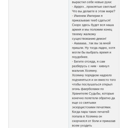
вырастил себе новые руки:
- Аррргх...проклятые светлые!
Что вы делаете в этом мире?
- Именем Империи я
приказываю тееб сдаться!
Скоро здесь будет вся наша
армия и мы положим конец
твоему жалкому
существованию демон!
- Ааааааа...так вы за мной
пришли. Ну тогда ладно, хотя
могли бы выбрать время и
поудобнее.
- Бегите отсюда, я сам
разберусь с ним - кивнул
мальчик Хозяину.
Хозяину порядком надоело
подчиняться и он вместо того
чтобы послушаться открыл
огонь фаерболами по
Хранителю Судьбы, которые
конечно полетели обратно да
еще со святыми
экзорцистскими печатями.
Когда пара таких печатей
попала в Хозяина он
скорчился от боли и приказав
всем уходить