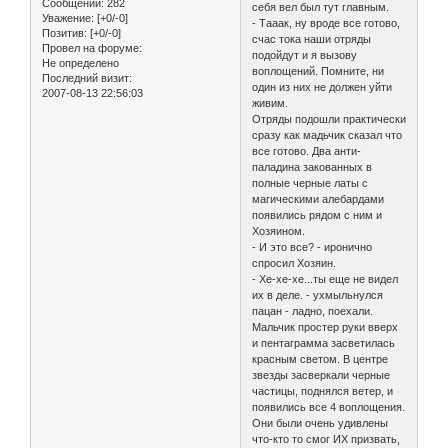
Сообщений:
282
себя вел был тут главным.
Уважение:
[+0/-0]
- Тааак, ну вроде все готово,
Позитив:
[+0/-0]
счас тока наши отряды
Провел на форуме:
подойдут и я вызову
Не определено
воплощений. Помните, ни
Последний визит:
один из них не должен уйти
2007-08-13 22:56:03
живим.
Отряды подошли практически
сразу как мадьчик сказал что
все готово. Два анти-
паладина закованных в
полные черные латы с
магическими алебардами
появились рядом с ним и
Хозяином.
- И это все? - иронично
спросил Хозяин.
- Хе-хе-хе...ты еще не видел
их в деле. - ухмыльнулся
пацан - ладно, поехали.
Мальчик простер руки вверх
и пентаграмма засветилась
красным светом. В центре
звезды засверкали черные
частицы, поднялся ветер, и
появились все 4 воплощения.
Они были очень удивлены
что-кто то смог ИХ призвать,