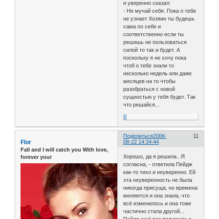
и уверенно сказал:
- Не мучай себя. Пока о тебе
не узнает Хозяин ты будешь
сама по себе и
соответственно если ты
решишь не пользоваться
силой то так и будет. А
поскольку я не хочу пока
чтоб о тебе знали то
несколько недель или даже
месяцев на то чтобы
разобраться с новой
сущностью у тебя будет. Так
что решайся...
0
Поделиться
2006-
11
Flor
08-22 14:34:44
Fall and I will catch you With love,
Хорошо, да я решила...Я
forever your
согласна, - ответила Пейдж
как-то тихо и неуверенно. Ей
эта неуверенность не была
никогда присуща, но времена
меняются и она знала, что
всё изменилось и она тоже
частично стала другой...
Пейдж ещё раз подумала и