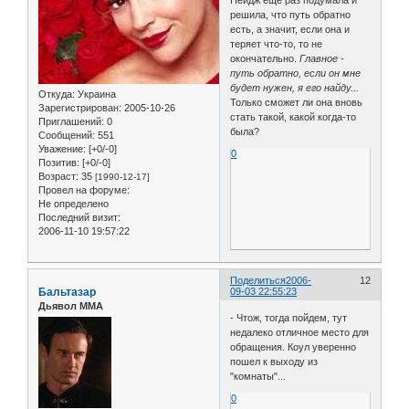
решила, что путь обратно
есть, а значит, если она и
теряет что-то, то не
окончательно.
Главное -
путь обратно, если он мне
будет нужен, я его найду...
Откуда:
Украина
Только сможет ли она вновь
Зарегистрирован
: 2005-10-26
стать такой, какой когда-то
Приглашений:
0
была?
Сообщений:
551
Уважение:
[+0/-0]
0
Позитив:
[+0/-0]
Возраст:
35
[1990-12-17]
Провел на форуме:
Не определено
Последний визит:
2006-11-10 19:57:22
Поделиться
2006-
12
Бальтазар
09-03 22:55:23
Дьявол ММА
- Чтож, тогда пойдем, тут
недалеко отличное место для
обращения. Коул уверенно
пошел к выходу из
"комнаты"...
0