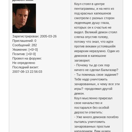
Коул стоял в центре
пентаграммы, и на него из
под красных капюшенов
смотрели с разных сторон
леденящие душу глаза,
которых он к счастью не
видел. Великий демон стоял
Зарегистрирован
: 2005-03-26
слегка опустив голову,
Приглашений:
0
потому что знал, что идти
Сообщений:
282
против веками устоявшейя
Уважение:
[+0/-0]
иерархии неразумно. Один из
Позитив:
[+0/-0]
демонов в капюшоне
Провел на форуме:
заговорил:
Не определено
- Почему ты до сих пор
Последний визит:
ничего не сделал Бальтазар?
2007-08-13 22:56:03
- Ты помнишь свое задание?
Тебе надо уничтожить
зачарованных, к чему все эти
игры? -продолжил другой
демон.
Коул мысленно прирезал
свое начальство и
постарался без особой
дерзости ответить:
- Уже много демонов погибло
пытаясь уничтожить
зачарованных простым
нападением. Вам нужен