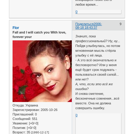
любое время...
0
Поделиться
2006-
9
Flor
08-18 18:43:37
Fall and I will catch you With love,
Значит, пока
forever your
профессиональный? Ну, ну...
Пейдж улыбнулась, но потом
мгновенная мысль стёрла
улыбку с её лица.
- А это всё окончательно и
бесповоротно? Или у меня
ещё будет срок подумать -
пользоваться своей силой...
или нет?
А, что, если это всё же
ошибка?
И снова сметение,
бесконечные сомнения...всё
вместе. Она не должна
Откуда:
Украина
совершить ошибку.
Зарегистрирован
: 2005-10-26
Приглашений:
0
0
Сообщений:
551
Уважение:
[+0/-0]
Позитив:
[+0/-0]
Возраст:
35
[1990-12-17]