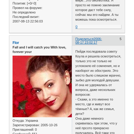
мире...это библеотека. Я
Позитив:
[+0/-0]
просто не помню заклинание
Провел на форуме:
которое даст тебе силу,
Не определено
сейчас мы его найдем. А ты
Последний визит:
можешь пока осмотреться.
2007-08-13 22:56:03
0
Поделиться
2006-
5
Flor
08-17 23:02:17
Fall and I will catch you With love,
Пейдж последовала совету
forever your
Коула и решила осмотреться,
только это не только не
успокоило её сомнения, но и
наоборот их обострило. Это
место было слишком мрачно,
зыбко для молодой девушки.
И она не удержалась от
вопроса, даже нескольких
вопросов:
- Скажи, а это именно то
место, где и живут все
тёмные? А, как же семья,
дети?
Она даже немного
Откуда:
Украина
скривилась при этом, что у
Зарегистрирован
: 2005-10-26
неё прсото прекрасно
Приглашений:
0
получалось. Всё-таки это
Сообщений:
551