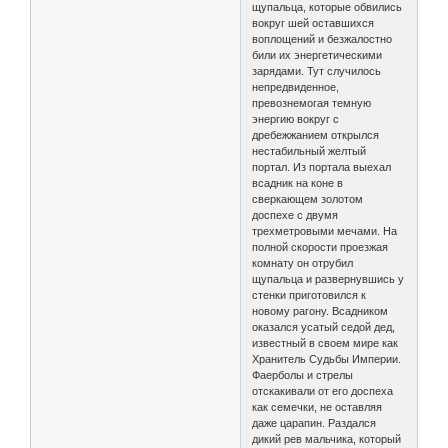
щупальца, которые обвились
вокруг шей оставшихся
воплощений и безжалостно
били их энергетическими
зарядами. Тут случилось
непредвиденное,
превознемогая темную
энергию вокруг с
дребежжанием открылся
нестабильный желтый
портал. Из портала выехал
всадник на коне в
сверкающем золотом
доспехе с двумя
трехметровыми мечами. На
полной скорости проезжая
комнату он отрубил
щупальца и развернувшись у
стенки приготовился к
новому рагону. Всадником
оказался усатый седой дед,
известный в своем мире как
Хранитель Судьбы Империи.
Фаерболы и стрелы
отскакивали от его доспеха
как семечки, не оставляя
даже царапин. Раздался
дикий рев мальчика, который