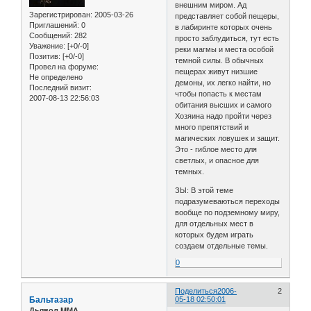
внешним миром. Ад
Зарегистрирован
: 2005-03-26
представляет собой пещеры,
Приглашений:
0
в лабиринте которых очень
Сообщений:
282
просто заблудиться, тут есть
Уважение:
[+0/-0]
реки магмы и места особой
Позитив:
[+0/-0]
темной силы. В обычных
Провел на форуме:
пещерах живут низшие
Не определено
демоны, их легко найти, но
Последний визит:
чтобы попасть к местам
2007-08-13 22:56:03
обитания высших и самого
Хозяина надо пройти через
много препятствий и
магических ловушек и защит.
Это - гиблое место для
светлых, и опасное для
темных.
ЗЫ: В этой теме
подразумеваються переходы
вообще по подземному миру,
для отдельных мест в
которых будем играть
создаем отдельные темы.
0
Поделиться
2006-
2
Бальтазар
05-18 02:50:01
Дьявол ММА