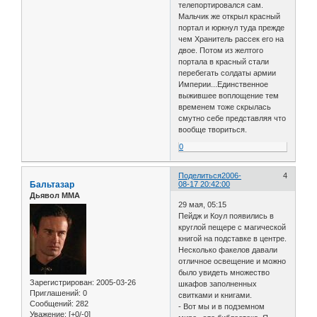
телепортировался сам.
Мальчик же открыл красный
портал и юркнул туда прежде
чем Хранитель рассек его на
двое. Потом из желтого
портала в красный стали
перебегать солдаты армии
Империи...Единственное
выжившее воплощение тем
временем тоже скрылась
смутно себе представляя что
вообще твориться.
0
Поделиться
2006-
4
Бальтазар
08-17 20:42:00
Дьявол ММА
29 мая, 05:15
Пейдж и Коул появились в
круглой пещере с магической
книгой на подставке в центре.
Несколько факелов давали
отличное освещение и можно
было увидеть множество
Зарегистрирован
: 2005-03-26
шкафов заполненных
Приглашений:
0
свитками и книгами.
Сообщений:
282
- Вот мы и в подземном
Уважение:
[+0/-0]