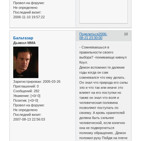
Провел на форуме:
Не определено
Последний визит:
2006-11-10 19:57:22
Поделиться
2006-
10
Бальтазар
08-21 23:30:00
Дьявол ММА
- Сомневаешься в
правильности своего
выбора? -понимающе кивнул
Коул.
Демон вспомнил те далекие
годы когда он сам
сомневался что ему делать.
Зарегистрирован
: 2005-03-26
Он знал что природа его силы
Приглашений:
0
зло и что так или иначе это
Сообщений:
282
влияет на его поступки но
Уважение:
[+0/-0]
также он знал что воля и
Позитив:
[+0/-0]
человеческая половина
Провел на форуме:
позволяют поступать по
Не определено
своему. А кровь хранителей
Последний визит:
должна быть сильнее
2007-08-13 22:56:03
человеческой, если конечно
она не подвергнеться
полному обращению...Демон
положил руку Пейдж на плече