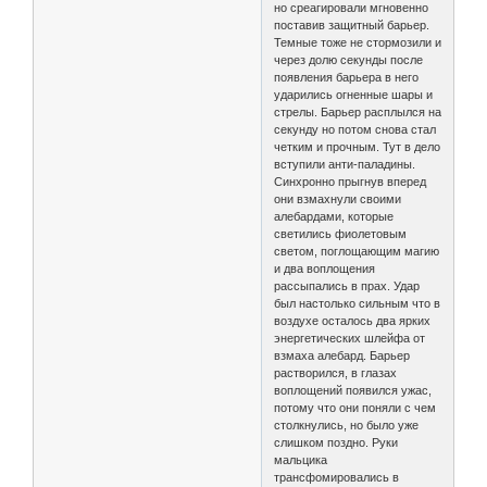
но среагировали мгновенно
поставив защитный барьер.
Темные тоже не стормозили и
через долю секунды после
появления барьера в него
ударились огненные шары и
стрелы. Барьер расплылся на
секунду но потом снова стал
четким и прочным. Тут в дело
вступили анти-паладины.
Синхронно прыгнув вперед
они взмахнули своими
алебардами, которые
светились фиолетовым
светом, поглощающим магию
и два воплощения
рассыпались в прах. Удар
был настолько сильным что в
воздухе осталось два ярких
энергетических шлейфа от
взмаха алебард. Барьер
растворился, в глазах
воплощений появился ужас,
потому что они поняли с чем
столкнулись, но было уже
слишком поздно. Руки
мальцика
трансфомировались в