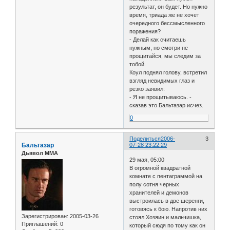
результат, он будет. Но нужно
время, триада же не хочет
очередного бессмысленного
поражения?
- Делай как считаешь
нужным, но смотри не
прощитайся, мы следим за
тобой.
Коул поднял голову, встретил
взгляд невидимых глаз и
резко заявил:
- Я не прощитываюсь. -
сказав это Бальтазар исчез.
0
Поделиться
2006-
3
Бальтазар
07-28 23:22:29
Дьявол ММА
29 мая, 05:00
В огромной квадратной
комнате с пентаграммой на
полу сотня черных
хранителей и демонов
выстроилась в две шеренги,
готовясь к бою. Напротив них
Зарегистрирован
: 2005-03-26
стоял Хозяин и мальчишка,
Приглашений:
0
который сюдя по тому как он