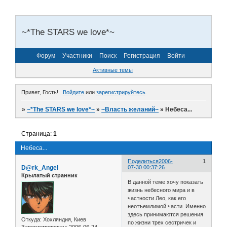
~*The STARS we love*~
Форум
Участники
Поиск
Регистрация
Войти
Активные темы
Привет, Гость!
Войдите
или
зарегистрируйтесь
.
»
~*The STARS we love*~
»
~Власть желаний~
»
Небеса...
Страница:
1
Небеса...
Поделиться
2006-
1
D@rk_Angel
07-30 00:37:26
Крылатый странник
В данной теме хочу показать
жизнь небесного мира и в
частности Лео, как его
неотъемлимой части. Именно
здесь принимаются решения
Откуда:
Хохляндия, Киев
по жизни трех сестричек и