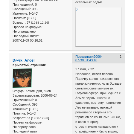
Зарегистрирован
: 2006-06-24
остальных ведьм.
Приглашений:
0
Сообщений:
396
0
Уважение:
[+0/-0]
Позитив:
[+0/-0]
Возраст:
37
[1988-12-26]
Провел на форуме:
Не определено
Последний визит:
2007-11-09 00:16:51
Поделиться
2006-
2
D@rk_Angel
07-30 01:43:10
Крылатый странник
27 мая, 7.32
Небесная, белая пелена.
Парочку колон неизвестного
предназначения, чуть больше
светлоносцев минуют их.
Откуда:
Хохляндия, Киев
Голубая сфера, пришедшая с
Зарегистрирован
: 2006-06-24
Земли здесь никого не
Приглашений:
0
удивляет, поэтому появление
Сообщений:
396
Лео не вызвало никакой
Уважение:
[+0/-0]
реакции со стороны его
Позитив:
[+0/-0]
"братьев по крыльям". Он же,
Возраст:
37
[1988-12-26]
в свою очередь
Провел на форуме:
стремительно направился к
Не определено
старейшинам - было видно,
Последний визит: