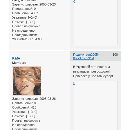
0
Зарегистрирован
: 2005-03-23
Приглашений:
0
Сообщений:
4332
Уважение:
[+0/-0]
Позитив:
[+0/-0]
Провел на форуме:
Не определено
Последний визит:
2008-06-26 17:54:08
Поделиться
2005-
100
Kate
05-21 17:29:51
Members
В "чумовой пятнице" она
выглядела превосходно!
Прическа у нее там супер!
0
Зарегистрирован
: 2005-03-26
Приглашений:
0
Сообщений:
413
Уважение:
[+0/-0]
Позитив:
[+0/-0]
Провел на форуме:
Не определено
Последний визит: