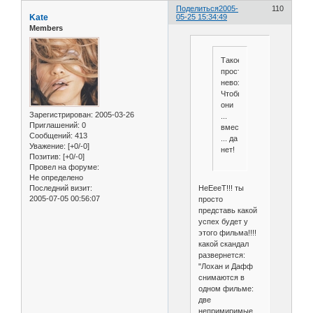
Поделиться
2005-
110
Kate
05-25 15:34:49
Members
Такое
просто
невозможно!
Чтобы
они
Зарегистрирован
: 2005-03-26
...
Приглашений:
0
вместе
Сообщений:
413
... да
Уважение:
[+0/-0]
нет!
Позитив:
[+0/-0]
Провел на форуме:
Не определено
Последний визит:
НеЕееТ!!! ты
2005-07-05 00:56:07
просто
представь какой
успех будет у
этого фильма!!!!
какой скандал
развернется:
"Лохан и Дафф
снимаются в
одном фильме:
две
непримиримые