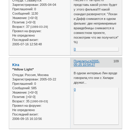
Откуда:
г.Jaaaкутск
представь какой успех будет
Зарегистрирован
: 2005-04-04
Приглашений:
0
у этого фильма!!!! какой
Сообщений:
1130
скандал развернется: "Лохан
Уважение:
[+0/-0]
и Дафф снимаются в одном
Позитив:
[+0/-0]
фильме: две непримиримые
Возраст:
37
[1989-03-29]
враждебницы снимаются в
Провел на форуме:
совместном проекте,
Не определено
посмотрим что же получится"
Последний визит:
%)
2005-07-16 12:58:48
0
Поделиться
2005-
109
Kira
05-25 10:54:27
*Yellow Light*
В одном интервью Лин вроде
Откуда:
Россия, Москва
говорила,что они с Хилари
Зарегистрирован
: 2005-03-22
дружат...
Приглашений:
0
Сообщений:
585
0
Уважение:
[+0/-0]
Позитив:
[+0/-0]
Возраст:
35
[1990-09-03]
Провел на форуме:
Не определено
Последний визит:
2006-09-15 16:10:56