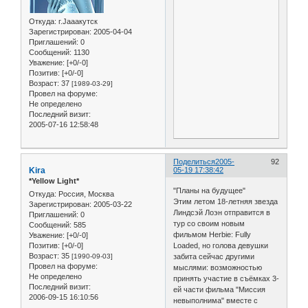
Откуда:
г.Jaaaкутск
Зарегистрирован
: 2005-04-04
Приглашений:
0
Сообщений:
1130
Уважение:
[+0/-0]
Позитив:
[+0/-0]
Возраст:
37
[1989-03-29]
Провел на форуме:
Не определено
Последний визит:
2005-07-16 12:58:48
Поделиться
2005-
92
Kira
05-19 17:38:42
*Yellow Light*
"Планы на будущее"
Откуда:
Россия, Москва
Этим летом 18-летняя звезда
Зарегистрирован
: 2005-03-22
Линдсэй Лоэн отправится в
Приглашений:
0
тур со своим новым
Сообщений:
585
фильмом Herbie: Fully
Уважение:
[+0/-0]
Loaded, но голова девушки
Позитив:
[+0/-0]
Возраст:
35
забита сейчас другими
[1990-09-03]
Провел на форуме:
мыслями: возможностью
Не определено
принять участие в съёмках 3-
Последний визит:
ей части фильма "Миссия
2006-09-15 16:10:56
невыполнима" вместе с