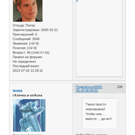
Откуда:
Питер
Зарегистрирован
: 2005-03-21
Приглашений:
0
Сообщений:
3546
Уважение:
[+0/-0]
Позитив:
[+0/-0]
Возраст:
46
[1980-07-06]
Провел на форуме:
Не определено
Последний визит:
2013-07-02 12:28:11
Поделиться
2005-
108
teona
05-25 06:49:52
гАтична и опАсна
Такое просто
невозможно!
Чтобы они ...
вместе ... да нет!
НеЕееТ!!! ты просто