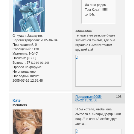
Да еще рядом
Том Круз!!!!!!!!!!
:ph34r:
ааааааааа!!
теперь в ее резюме будет
Откуда:
г.Jaaaкутск
значиться фильм, где она
Зарегистрирован
: 2005-04-04
Приглашений:
0
играла с САМИМ томом
Сообщений:
1130
крузом! ых!
Уважение:
[+0/-0]
0
Позитив:
[+0/-0]
Возраст:
37
[1989-03-29]
Провел на форуме:
Не определено
Последний визит:
2005-07-16 12:58:48
Поделиться
2005-
103
Kate
05-22 13:31:08
Members
Я бы хотела, чтобы она
сыграла с Хилари Дафф. Они
ведь "не очень" любят друг
друга...
0