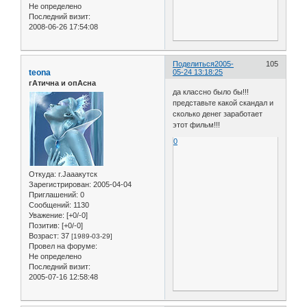
Не определено
Последний визит:
2008-06-26 17:54:08
Поделиться
2005-
105
teona
05-24 13:18:25
гАтична и опАсна
да классно было бы!!!
представьте какой скандал и
сколько денег заработает
этот фильм!!!
0
Откуда:
г.Jaaaкутск
Зарегистрирован
: 2005-04-04
Приглашений:
0
Сообщений:
1130
Уважение:
[+0/-0]
Позитив:
[+0/-0]
Возраст:
37
[1989-03-29]
Провел на форуме:
Не определено
Последний визит:
2005-07-16 12:58:48