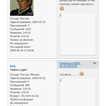
репертуар её комедий! И она
многому сможет научиться.
0
Откуда:
Москва
Зарегистрирован
: 2005-03-23
Приглашений:
0
Сообщений:
4332
Уважение:
[+0/-0]
Позитив:
[+0/-0]
Провел на форуме:
Не определено
Последний визит:
2008-06-26 17:54:08
Поделиться
2005-
96
Kira
05-20 18:13:28
*Yellow Light*
Откуда:
Россия, Москва
Согласна...........
Зарегистрирован
: 2005-03-22
0
Приглашений:
0
Сообщений:
585
Уважение:
[+0/-0]
Позитив:
[+0/-0]
Возраст:
35
[1990-09-03]
Провел на форуме:
Не определено