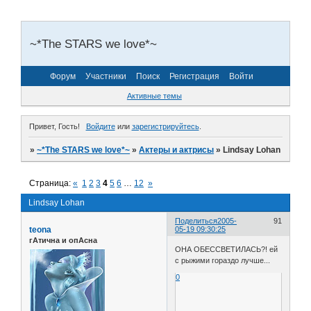
~*The STARS we love*~
Форум
Участники
Поиск
Регистрация
Войти
Активные темы
Привет, Гость!
Войдите
или
зарегистрируйтесь
.
»
~*The STARS we love*~
»
Актеры и актрисы
»
Lindsay Lohan
Страница:
«
1
2
3
4
5
6
…
12
»
Lindsay Lohan
Поделиться
2005-
91
teona
05-19 09:30:25
гАтична и опАсна
ОНА ОБЕССВЕТИЛАСЬ?! ей
с рыжими гораздо лучше...
0