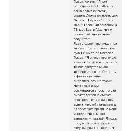
Томом Крузом. "Я уже
встречалась с J.J. Abrams -
режиссёром фильма", -
сказала Лоэн в интервью для
"Access Hollywood" 17-ого
мая. "Я большая поклонница
ТВ-шоу Lost и Alias, что ж
посмотрим, что из этого
получится".
Лоэн ужасно нервничает при
мысли о том, что возможно
будет сниматься вместе с
Томом. "Я очень нервничаю,
я боюсь. Если всё получится,
то мне придётся много
тренироваться, чтобы потом
в фильме успешно
выполнять разные трюки".
Некоторые люди
сомневаются в том, что она
сможет достойно сыграть
свою роль, из-за недавней
драматической потери веса.
"В последнее время на меня
исходит очень много
давления, - признаёт Линдси,
- Когда вы сильно худеете
люди начинают говорить, что