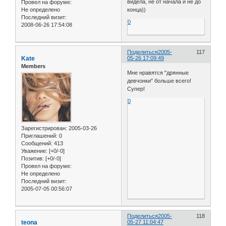
видела, не от начала и не до
Провел на форуме:
конца))
Не определено
Последний визит:
0
2008-06-26 17:54:08
Поделиться
2005-
117
Kate
05-26 17:09:49
Members
Мне нравятся "дрянные
девчонки" больше всего!
Супер!
0
Зарегистрирован
: 2005-03-26
Приглашений:
0
Сообщений:
413
Уважение:
[+0/-0]
Позитив:
[+0/-0]
Провел на форуме:
Не определено
Последний визит:
2005-07-05 00:56:07
Поделиться
2005-
118
teona
05-27 11:04:47