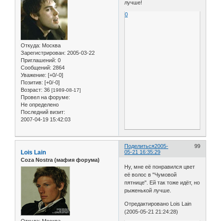
лучше!
0
Откуда:
Москва
Зарегистрирован
: 2005-03-22
Приглашений:
0
Сообщений:
2864
Уважение:
[+0/-0]
Позитив:
[+0/-0]
Возраст:
36
[1989-08-17]
Провел на форуме:
Не определено
Последний визит:
2007-04-19 15:42:03
Поделиться
2005-
99
Lois Lain
05-21 16:35:29
Coza Nostra (мафия форума)
Ну, мне её понравился цвет
её волос в "Чумовой
пятнице". Ей так тоже идёт, но
рыженькой лучше.
Отредактировано Lois Lain
(2005-05-21 21:24:28)
Откуда:
Москва