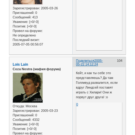
Зарегистрирован
: 2005-03-26
Приглашений:
0
Сообщений:
413
Уважение:
[+0/-0]
Позитив:
[+0/-0]
Провел на форуме:
Не определено
Последний визит:
2005-07-05 00:56:07
Поделиться
2005-
104
Lois Lain
05-22 14:12:24
Coza Nostra (мафия форума)
Кейт, и как ты себе это
представляешь? Да там
Голливуд развалится, если
вдруг Линдсей поставят
играть с Хилари! Они ж
порвут друг друга! :o
0
Откуда:
Москва
Зарегистрирован
: 2005-03-23
Приглашений:
0
Сообщений:
4332
Уважение:
[+0/-0]
Позитив:
[+0/-0]
Провел на форуме: