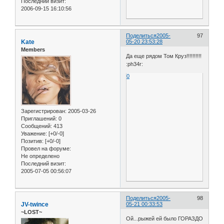
Последний визит:
2006-09-15 16:10:56
Поделиться
2005-
97
Kate
05-20 23:53:28
Members
Да еще рядом Том Круз!!!!!!!!!!
:ph34r:
0
Зарегистрирован
: 2005-03-26
Приглашений:
0
Сообщений:
413
Уважение:
[+0/-0]
Позитив:
[+0/-0]
Провел на форуме:
Не определено
Последний визит:
2005-07-05 00:56:07
Поделиться
2005-
98
JV-twince
05-21 00:33:53
~LOST~
Ой...рыжей ей было ГОРАЗДО