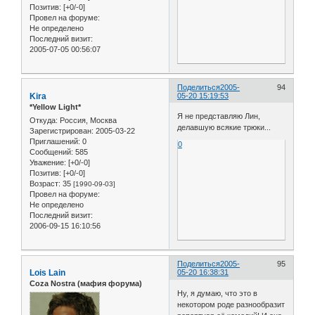
Позитив:
[+0/-0]
Провел на форуме:
Не определено
Последний визит:
2005-07-05 00:56:07
Поделиться
2005-
94
Kira
05-20 15:19:53
*Yellow Light*
Я не представляю Лин,
Откуда:
Россия, Москва
делавшую всякие трюки...
Зарегистрирован
: 2005-03-22
Приглашений:
0
0
Сообщений:
585
Уважение:
[+0/-0]
Позитив:
[+0/-0]
Возраст:
35
[1990-09-03]
Провел на форуме:
Не определено
Последний визит:
2006-09-15 16:10:56
Поделиться
2005-
95
Lois Lain
05-20 16:38:31
Coza Nostra (мафия форума)
Ну, я думаю, что это в
некотором роде разнообразит