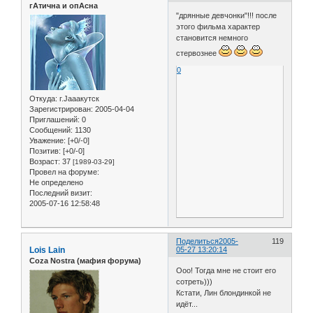
гАтична и опАсна
"дрянные девчонки"!!! после
этого фильма характер
становится немного
стервознее
0
Откуда:
г.Jaaaкутск
Зарегистрирован
: 2005-04-04
Приглашений:
0
Сообщений:
1130
Уважение:
[+0/-0]
Позитив:
[+0/-0]
Возраст:
37
[1989-03-29]
Провел на форуме:
Не определено
Последний визит:
2005-07-16 12:58:48
Поделиться
2005-
119
Lois Lain
05-27 13:20:14
Coza Nostra (мафия форума)
Ооо! Тогда мне не стоит его
сотреть)))
Кстати, Лин блондинкой не
идёт...