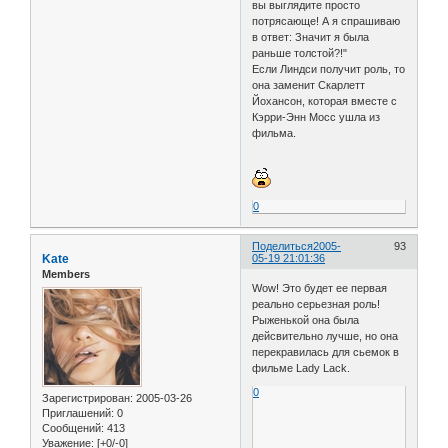
вы выглядите просто
потрясающе! А я спрашиваю
в ответ: Значит я была
раньше толстой?!"
Если Линдси получит роль, то
она заменит Скарлетт
Йохансон, которая вместе с
Кэрри-Энн Мосс ушла из
фильма.
0
Поделиться
2005-
93
Kate
05-19 21:01:36
Members
Wow! Это будет ее первая
реально серьезная роль!
Рыженькой она была
дейсвительно лучше, но она
перекравилась для сьемок в
фильме Lady Lack.
0
Зарегистрирован
: 2005-03-26
Приглашений:
0
Сообщений:
413
Уважение:
[+0/-0]