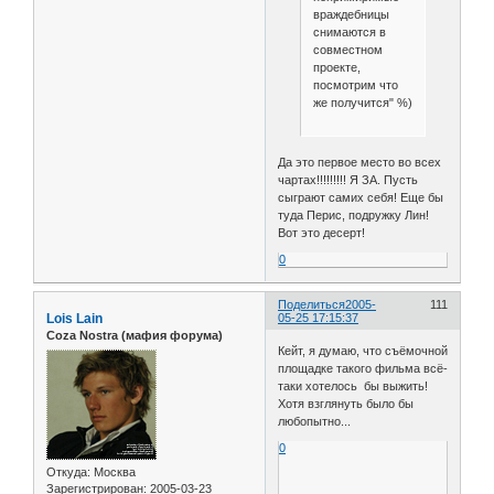
враждебницы
снимаются в
совместном
проекте,
посмотрим что
же получится" %)
Да это первое место во всех
чартах!!!!!!!!! Я ЗА. Пусть
сыграют самих себя! Еще бы
туда Перис, подружку Лин!
Вот это десерт!
0
Поделиться
2005-
111
Lois Lain
05-25 17:15:37
Coza Nostra (мафия форума)
Кейт, я думаю, что съёмочной
площадке такого фильма всё-
таки хотелось бы выжить!
Хотя взглянуть было бы
любопытно...
0
Откуда:
Москва
Зарегистрирован
: 2005-03-23