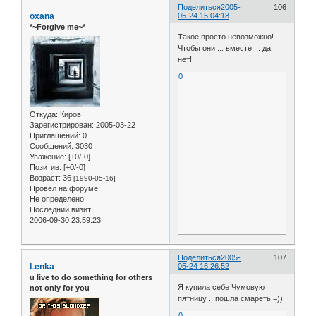
Поделиться
2005-
106
oxana
05-24 15:04:18
*~Forgive me~*
Такое просто невозможно!
Чтобы они ... вместе ... да
нет!
0
Откуда:
Киров
Зарегистрирован
: 2005-03-22
Приглашений:
0
Сообщений:
3030
Уважение:
[+0/-0]
Позитив:
[+0/-0]
Возраст:
36
[1990-05-16]
Провел на форуме:
Не определено
Последний визит:
2006-09-30 23:59:23
Поделиться
2005-
107
Lenka
05-24 16:26:52
u live to do something for others
Я купила себе Чумовую
not only for you
пятницу .. пошла смареть =))
0