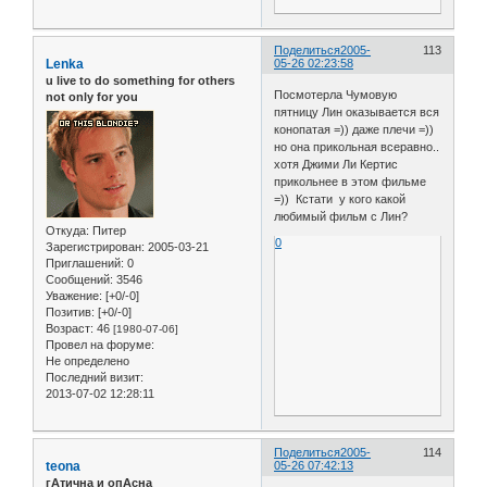
Поделиться
2005-
113
Lenka
05-26 02:23:58
u live to do something for others
Посмотерла Чумовую
not only for you
пятницу Лин оказывается вся
конопатая =)) даже плечи =))
но она прикольная всеравно..
хотя Джими Ли Кертис
прикольнее в этом фильме
=)) Кстати у кого какой
любимый фильм с Лин?
Откуда:
Питер
0
Зарегистрирован
: 2005-03-21
Приглашений:
0
Сообщений:
3546
Уважение:
[+0/-0]
Позитив:
[+0/-0]
Возраст:
46
[1980-07-06]
Провел на форуме:
Не определено
Последний визит:
2013-07-02 12:28:11
Поделиться
2005-
114
teona
05-26 07:42:13
гАтична и опАсна