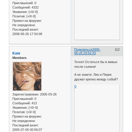
Приглашений:
0
Сообщений:
4332
Уважение:
[+0/-0]
Позитив:
[+0/-0]
Провел на форуме:
Не определено
Последний визит:
2008-06-26 17:54:08
Поделиться
2005-
112
Kate
05-25 23:52:33
Members
Точно! Остаться бы в живых
после съемок!
А не знаете: Лин и Перис
дружат крепко между собой?
0
Зарегистрирован
: 2005-03-26
Приглашений:
0
Сообщений:
413
Уважение:
[+0/-0]
Позитив:
[+0/-0]
Провел на форуме:
Не определено
Последний визит:
2005-07-05 00:56:07