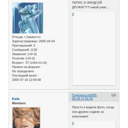
ПЕРИС И ЛИНДСЕЙ
ДРУЖАТ?!?! какой ужас....
0
Откуда:
г.Jaaaкутск
Зарегистрирован
: 2005-04-04
Приглашений:
0
Сообщений:
1130
Уважение:
[+0/-0]
Позитив:
[+0/-0]
Возраст:
37
[1989-03-29]
Провел на форуме:
Не определено
Последний визит:
2005-07-16 12:58:48
Поделиться
2005-
115
Kate
05-26 17:02:35
Members
Просто я видела фото, когда
они дружно ходили за
покупками!
0