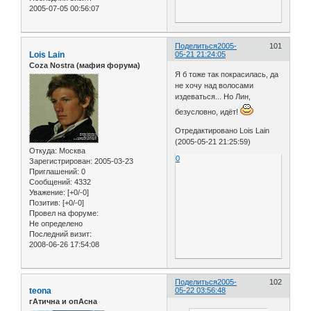
2005-07-05 00:56:07
Поделиться
2005-
101
Lois Lain
05-21 21:24:05
Coza Nostra (мафия форума)
Я б тоже так покрасилась, да
не хочу над волосами
издеваться... Но Лин,
безусловно, идёт!
Отредактировано Lois Lain
(2005-05-21 21:25:59)
Откуда:
Москва
0
Зарегистрирован
: 2005-03-23
Приглашений:
0
Сообщений:
4332
Уважение:
[+0/-0]
Позитив:
[+0/-0]
Провел на форуме:
Не определено
Последний визит:
2008-06-26 17:54:08
Поделиться
2005-
102
teona
05-22 03:56:48
гАтична и опАсна