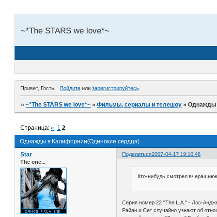
~*The STARS we love*~
Привет, Гость!
Войдите
или
зарегистрируйтесь
.
»
~*The STARS we love*~
»
Фильмы, сериалы и телешоу
»
Однажды 
Страница:
«
1
2
Однажды в Калифорнии(Одинокие сердца)
Star
Поделиться
2007-04-17 19:10:46
The one...
Кто-нибудь смотрел вчерашнюю
Серия номер 22 "The L.A." - Лос-Андж
Райан и Сет случайно узнают об отно