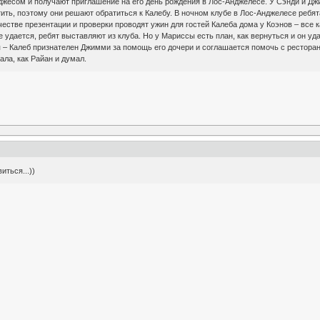
иджесом и получают приглашение на его день рождения в Лос-Анджелесе. У Сэнди и Д
ить, поэтому они решают обратиться к Калебу. В ночном клубе в Лос-Анджелесе ребята
естве презентации и проверки проводят ужин для гостей Калеба дома у Коэнов – все к
е удается, ребят выставляют из клуба. Но у Мариссы есть план, как вернуться и он у
я – Калеб признателен Джимми за помощь его дочери и соглашается помочь с ресторан
ла, как Райан и думал.
иться...))