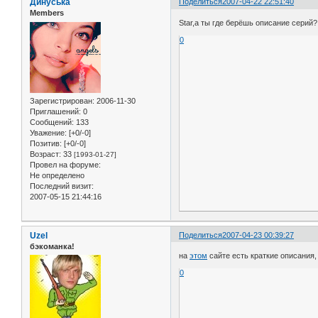
Динуська
Поделиться
2007-04-22 22:51:40
Members
Star,а ты где берёшь описание серий?
0
Зарегистрирован
: 2006-11-30
Приглашений:
0
Сообщений:
133
Уважение:
[+0/-0]
Позитив:
[+0/-0]
Возраст:
33
[1993-01-27]
Провел на форуме:
Не определено
Последний визит:
2007-05-15 21:44:16
Uzel
Поделиться
2007-04-23 00:39:27
бэкоманка!
на
этом
сайте есть краткие описания,
0