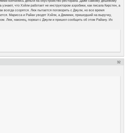
жимми кончились деньги на обустройство ресторана. Даже самому дешевому
 узнают, что Хэйли работает не инструктором аэробики, как писала Кирстен, а
ак всегда ссорятся. Люк пытается поговорить с Джули, но все время
дается. Марисса и Райан уводят Хэйли, а Джимми, пришедший на выручку,
ом. Люк, наконец, порвал с Джули и пришел сообщить об этом Райану. Их
32