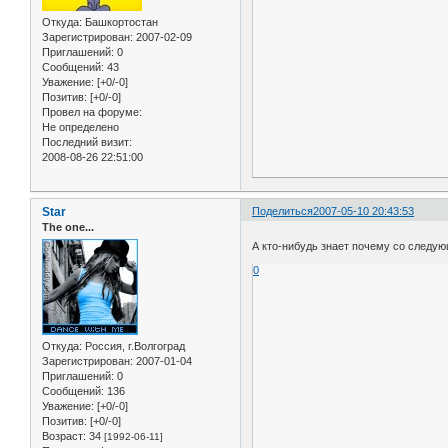
Откуда:
Башкортостан
Зарегистрирован
: 2007-02-09
Приглашений:
0
Сообщений:
43
Уважение:
[+0/-0]
Позитив:
[+0/-0]
Провел на форуме:
Не определено
Последний визит:
2008-08-26 22:51:00
Star
Поделиться
2007-05-10 20:43:53
The one...
А кто-нибудь знает почему со следую
0
Откуда:
Россия, г.Волгоград
Зарегистрирован
: 2007-01-04
Приглашений:
0
Сообщений:
136
Уважение:
[+0/-0]
Позитив:
[+0/-0]
Возраст:
34
[1992-06-11]