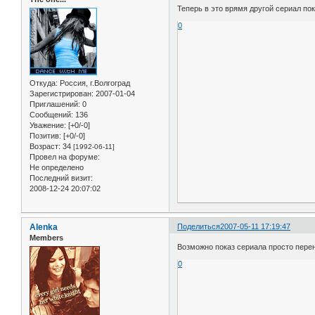
Теперь в это врямя другой сериал по
0
Откуда:
Россия, г.Волгоград
Зарегистрирован
: 2007-01-04
Приглашений:
0
Сообщений:
136
Уважение:
[+0/-0]
Позитив:
[+0/-0]
Возраст:
34
[1992-06-11]
Провел на форуме:
Не определено
Последний визит:
2008-12-24 20:07:02
Alenka
Поделиться
2007-05-11 17:19:47
Members
Возможно показ сериала просто перен
0