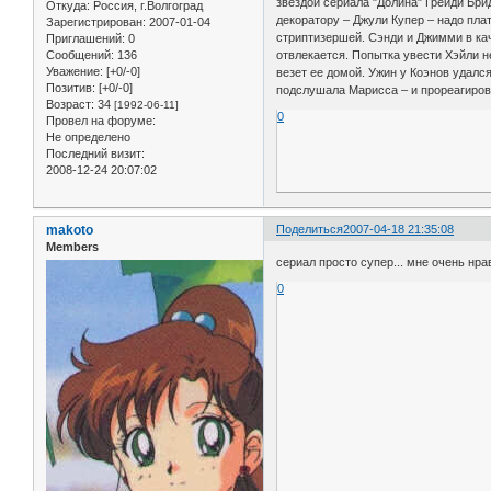
звездой сериала "Долина" Грейди Бр
Откуда:
Россия, г.Волгоград
декоратору – Джули Купер – надо плат
Зарегистрирован
: 2007-01-04
стриптизершей. Сэнди и Джимми в кач
Приглашений:
0
отвлекается. Попытка увести Хэйли н
Сообщений:
136
Уважение:
[+0/-0]
везет ее домой. Ужин у Коэнов удалс
Позитив:
[+0/-0]
подслушала Марисса – и прореагирова
Возраст:
34
[1992-06-11]
0
Провел на форуме:
Не определено
Последний визит:
2008-12-24 20:07:02
makoto
Поделиться
2007-04-18 21:35:08
Members
сериал просто супер... мне очень нрав
0