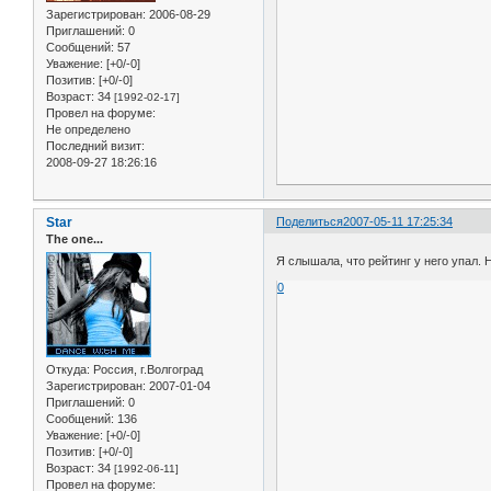
Зарегистрирован
: 2006-08-29
Приглашений:
0
Сообщений:
57
Уважение:
[+0/-0]
Позитив:
[+0/-0]
Возраст:
34
[1992-02-17]
Провел на форуме:
Не определено
Последний визит:
2008-09-27 18:26:16
Star
Поделиться
2007-05-11 17:25:34
The one...
Я слышала, что рейтинг у него упал.
0
Откуда:
Россия, г.Волгоград
Зарегистрирован
: 2007-01-04
Приглашений:
0
Сообщений:
136
Уважение:
[+0/-0]
Позитив:
[+0/-0]
Возраст:
34
[1992-06-11]
Провел на форуме: