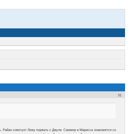
31
ь. Райан советует Люку порвать с Джули. Саммер и Марисса знакомятся со