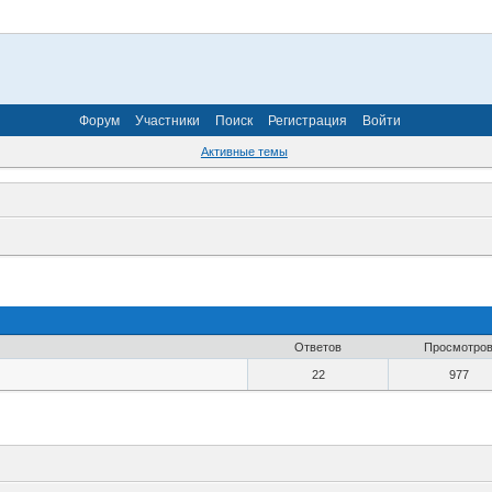
Форум
Участники
Поиск
Регистрация
Войти
Активные темы
Ответов
Просмотро
22
977