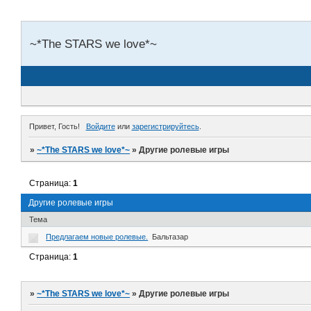
~*The STARS we love*~
Привет, Гость!
Войдите
или
зарегистрируйтесь
.
»
~*The STARS we love*~
»
Другие ролевые игры
Страница:
1
Другие ролевые игры
Тема
Предлагаем новые ролевые.
Бальтазар
Страница:
1
»
~*The STARS we love*~
»
Другие ролевые игры