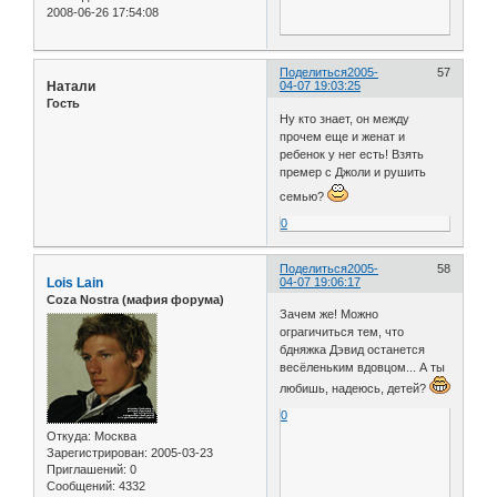
2008-06-26 17:54:08
Поделиться
2005-
57
Натали
04-07 19:03:25
Гость
Ну кто знает, он между
прочем еще и женат и
ребенок у нег есть! Взять
премер с Джоли и рушить
семью?
0
Поделиться
2005-
58
Lois Lain
04-07 19:06:17
Coza Nostra (мафия форума)
Зачем же! Можно
ограгичиться тем, что
бдняжка Дэвид останется
весёленьким вдовцом... А ты
любишь, надеюсь, детей?
0
Откуда:
Москва
Зарегистрирован
: 2005-03-23
Приглашений:
0
Сообщений:
4332