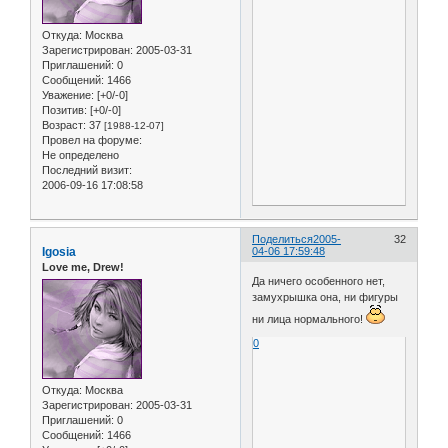
Откуда:
Москва
Зарегистрирован
: 2005-03-31
Приглашений:
0
Сообщений:
1466
Уважение:
[+0/-0]
Позитив:
[+0/-0]
Возраст:
37
[1988-12-07]
Провел на форуме:
Не определено
Последний визит:
2006-09-16 17:08:58
Поделиться
2005-
32
Igosia
04-06 17:59:48
Love me, Drew!
Да ничего особенного нет,
замухрышка она, ни фигуры
ни лица нормального!
0
Откуда:
Москва
Зарегистрирован
: 2005-03-31
Приглашений:
0
Сообщений:
1466