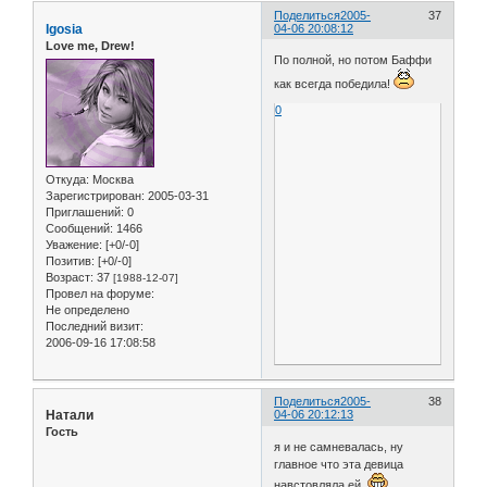
Поделиться
2005-
37
Igosia
04-06 20:08:12
Love me, Drew!
По полной, но потом Баффи
как всегда победила!
0
Откуда:
Москва
Зарегистрирован
: 2005-03-31
Приглашений:
0
Сообщений:
1466
Уважение:
[+0/-0]
Позитив:
[+0/-0]
Возраст:
37
[1988-12-07]
Провел на форуме:
Не определено
Последний визит:
2006-09-16 17:08:58
Поделиться
2005-
38
Натали
04-06 20:12:13
Гость
я и не самневалась, ну
главное что эта девица
навстовляла ей.