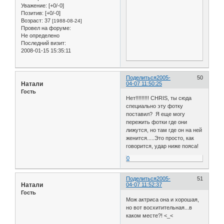
Уважение:
[+0/-0]
Позитив:
[+0/-0]
Возраст:
37
[1988-08-24]
Провел на форуме:
Не определено
Последний визит:
2008-01-15 15:35:11
Поделиться
2005-
50
Натали
04-07 11:50:25
Гость
Нет!!!!!!!!! СHRIS, ты сюда
специально эту фотку
поставил? Я еще могу
пережить фотки где они
лижутся, но там где он на ней
женится.....Это просто, как
говорится, удар ниже пояса!
0
Поделиться
2005-
51
Натали
04-07 11:52:37
Гость
Мож актриса она и хорошая,
но вот восхитительная...в
каком месте?! <_<