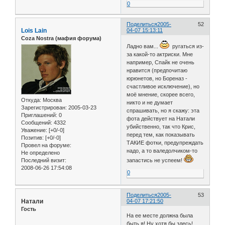
0
Поделиться
2005-
52
Lois Lain
04-07 15:13:11
Coza Nostra (мафия форума)
Ладно вам...
ругаться из-
за какой-то актриски. Мне
например, Спайк не очень
нравится (предпочитаю
юрюнетов, но Бореназ -
счастливое исключение), но
моё мнение, скорее всего,
Откуда:
Москва
никто и не думает
Зарегистрирован
: 2005-03-23
спрашивать, но я скажу: эта
Приглашений:
0
фота действует на Натали
Сообщений:
4332
убийственно, так что Крис,
Уважение:
[+0/-0]
перед тем, как показывать
Позитив:
[+0/-0]
ТАКИЕ фотки, предупреждать
Провел на форуме:
надо, а то валедолчиком-то
Не определено
Последний визит:
запастись не успеем!
2008-06-26 17:54:08
0
Поделиться
2005-
53
Натали
04-07 17:21:50
Гость
На ее месте должна была
быть я! Ну хотя бы здесь!