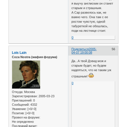
я выучу англискии он станет
старым и страшным.
А Сар развелось как, не
важно чего. Она там с ее
ростом чувстую, одной
табуреткой не обошлась,
поди на лестнице стоит.
0
Поделиться
2005-
56
Lois Lain
04-07 19:00:08
Coza Nostra (мафия форума)
Да...А твой Дэвид мож и
старым будет, но будем
надеяться, что не таким уж
страшным!
0
Откуда:
Москва
Зарегистрирован
: 2005-03-23
Приглашений:
0
Сообщений:
4332
Уважение:
[+0/-0]
Позитив:
[+0/-0]
Провел на форуме:
Не определено
Последний визит: