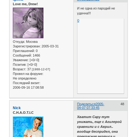
Love me, Drew!
И не одна из пародий не
удачна!!!
0
Откуда:
Москва
Зарегистрирован
: 2005-03-31
Приглашений:
0
Сообщений:
1466
Уважение:
[+0/-0]
Позитив:
[+0/-0]
Возраст:
37
[1988-12-07]
Провел на форуме:
Не определено
Последний визит:
2006-09-16 17:08:58
Поделиться
2005-
48
Nick
04-07 07:33:45
C.H.A.O.T.I.C
Хватит Сару тут
унижать, еще с Агилерой
сравнили и с Аврил..
вообще беспридел, она
прекрасная акртиса и