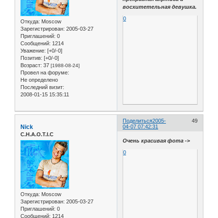
восхитетельная девушка.
0
Откуда:
Moscow
Зарегистрирован
: 2005-03-27
Приглашений:
0
Сообщений:
1214
Уважение:
[+0/-0]
Позитив:
[+0/-0]
Возраст:
37
[1988-08-24]
Провел на форуме:
Не определено
Последний визит:
2008-01-15 15:35:11
Поделиться
2005-
49
Nick
04-07 07:42:31
C.H.A.O.T.I.C
Очень красивая фота ->
0
Откуда:
Moscow
Зарегистрирован
: 2005-03-27
Приглашений:
0
Сообщений:
1214