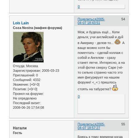
0
Поделиться
2005-
54
Lois Lain
04-07 18:43:51
Coza Nostra (мафия форума)
Мож, и будешь ещё... Копи
деньги, учи английский и дуй
в Америку - делов-то...
А
ваще можно хотя бы
помечтать - сделай коллаж с
собой и Ангелом - сразу
станет легче. Интересно, а на
Откуда:
Москва
этой фотке сверху Саре (чё-
Зарегистрирован
: 2005-03-23
то сильно странно часто это
Приглашений:
0
имя фигурирует на нашем
Сообщений:
4332
форуме! <_< ) пришлось
Уважение:
[+0/-0]
Позитив:
[+0/-0]
стоять на табуретке?
Провел на форуме:
0
Не определено
Последний визит:
2008-06-26 17:54:08
Поделиться
2005-
55
Натали
04-07 18:57:27
Гость
Боюсь к тому времени когда