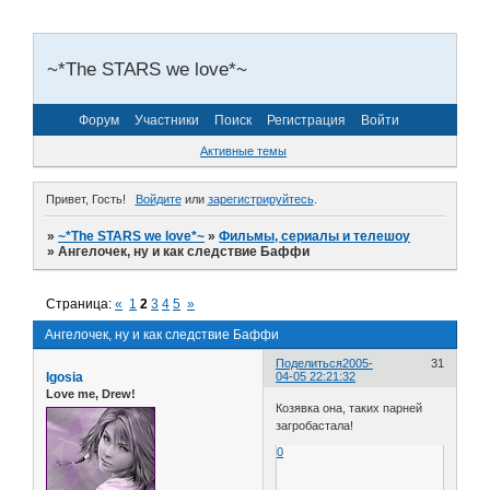
~*The STARS we love*~
Форум
Участники
Поиск
Регистрация
Войти
Активные темы
Привет, Гость!
Войдите
или
зарегистрируйтесь
.
»
~*The STARS we love*~
»
Фильмы, сериалы и телешоу
»
Ангелочек, ну и как следствие Баффи
Страница:
«
1
2
3
4
5
»
Ангелочек, ну и как следствие Баффи
Поделиться
2005-
31
Igosia
04-05 22:21:32
Love me, Drew!
Козявка она, таких парней
загробастала!
0