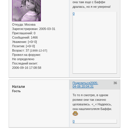
она там еще с Баффи
дралась, но я не уверена!
0
Откуда:
Москва
Зарегистрирован
: 2005-03-31
Приглашений:
0
Сообщений:
1466
Уважение:
[+0/-0]
Позитив:
[+0/-0]
Возраст:
37
[1988-12-07]
Провел на форуме:
Не определено
Последний визит:
2006-09-16 17:08:58
Поделиться
2005-
36
Натали
04-06 20:04:31
Гость
То то я смотрю, в одном
ролике они так смачно
целовались. <_< Надеюсь,
она нашпинголяля Баффи.
0