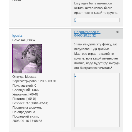
Ему идет быть вампиром.
Кстати актер который его
ирает поет в какой то группе.
0
Поделиться
2005-
41
Igosia
04-06 20:25:32
Love me, Drew!
Я как увидела эту фотку, аж
испугалась! Да Джеймс
Мастерс играет в какой то
группе, но в какой именно не
помню, надо будет где нибудь
его биографию почитать!
0
Откуда:
Москва
Зарегистрирован
: 2005-03-31
Приглашений:
0
Сообщений:
1466
Уважение:
[+0/-0]
Позитив:
[+0/-0]
Возраст:
37
[1988-12-07]
Провел на форуме:
Не определено
Последний визит:
2006-09-16 17:08:58