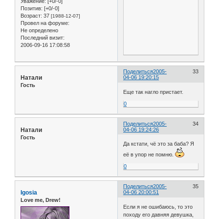
Уважение:
[+0/-0]
Позитив:
[+0/-0]
Возраст:
37
[1988-12-07]
Провел на форуме:
Не определено
Последний визит:
2006-09-16 17:08:58
Поделиться
2005-
33
Натали
04-06 19:20:15
Гость
Еще так нагло пристает.
0
Поделиться
2005-
34
Натали
04-06 19:24:26
Гость
Да кстати, чё это за баба? Я
её в упор не помню.
0
Поделиться
2005-
35
Igosia
04-06 20:00:51
Love me, Drew!
Если я не ошибаюсь, то это
походу его давняя девушка,