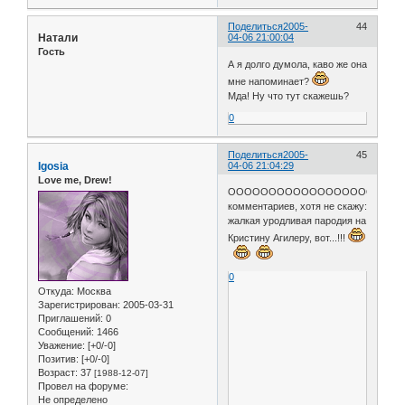
Поделиться
2005-
44
Натали
04-06 21:00:04
Гость
А я долго думола, каво же она
мне напоминает?
Мда! Ну что тут скажешь?
0
Поделиться
2005-
45
Igosia
04-06 21:04:29
Love me, Drew!
ООООООООООООООООООООО......
комментариев, хотя не скажу:
жалкая уродливая пародия на
Кристину Агилеру, вот...!!!
0
Откуда:
Москва
Зарегистрирован
: 2005-03-31
Приглашений:
0
Сообщений:
1466
Уважение:
[+0/-0]
Позитив:
[+0/-0]
Возраст:
37
[1988-12-07]
Провел на форуме:
Не определено