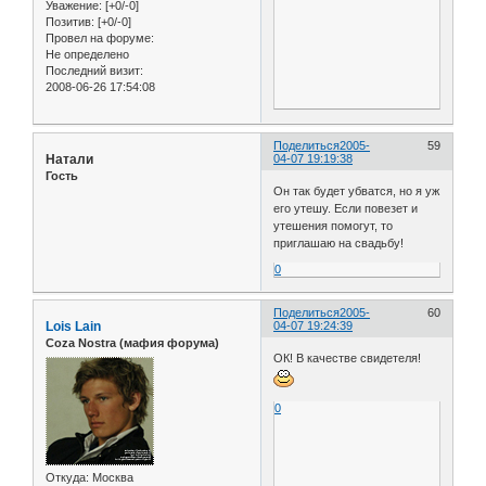
Уважение:
[+0/-0]
Позитив:
[+0/-0]
Провел на форуме:
Не определено
Последний визит:
2008-06-26 17:54:08
Поделиться
2005-
59
Натали
04-07 19:19:38
Гость
Он так будет убватся, но я уж
его утешу. Если повезет и
утешения помогут, то
приглашаю на свадьбу!
0
Поделиться
2005-
60
Lois Lain
04-07 19:24:39
Coza Nostra (мафия форума)
ОК! В качестве свидетеля!
0
Откуда:
Москва