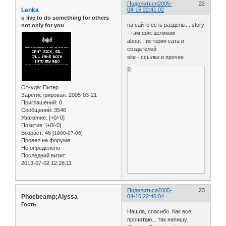
Поделиться
2005-
22
Lenka
04-16 22:41:02
u live to do something for others
на сайте есть разделы... story
not only for you
- там фик целиком
about - история сата и
создателей
site - ссылки и прочее
0
Откуда:
Питер
Зарегистрирован
: 2005-03-21
Приглашений:
0
Сообщений:
3546
Уважение:
[+0/-0]
Позитив:
[+0/-0]
Возраст:
46
[1980-07-06]
Провел на форуме:
Не определено
Последний визит:
2013-07-02 12:28:11
Поделиться
2005-
23
Phoebeamp;Alyssa
04-16 22:46:04
Гость
Нашла, спасибо. Как все
прочитаю... так напишу.