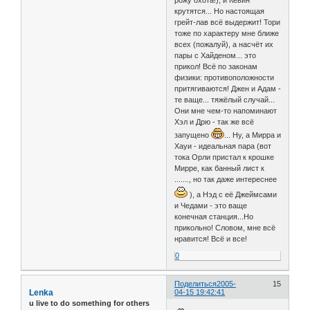
рожу охота!), и Кевин
крутятся... Но настоящая
грейт-лав всё выдержит! Тори
тоже по характеру мне ближе
всех (пожалуй), а насчёт их
пары с Хайденом... это
прикол! Всё по законам
физики: противоположности
притягиваются! Джен и Адам -
те ваще... тяжёлый случай...
Они мне чем-то напоминают
Хэл и Дрю - так же всё
запущено
... Ну, а Мирра и
Хауи - идеальная пара (вот
тока Орли пристал к крошке
Мирре, как банный лист к
......., но так даже интереснее
), а Нэд с её Джеймсами
и Чедами - это ваще
конечная станция...Но
прикольно! Словом, мне всё
нравится! Всё и все!
0
Поделиться
2005-
15
Lenka
04-15 19:42:41
u live to do something for others