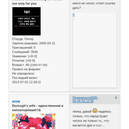
никто не читал, стоит ссылку
not only for you
дать?
0
Откуда:
Питер
Зарегистрирован
: 2005-03-21
Приглашений:
0
Сообщений:
3546
Уважение:
[+0/-0]
Позитив:
[+0/-0]
Возраст:
46
[1980-07-06]
Провел на форуме:
Не определено
Последний визит:
2013-07-02 12:28:11
Поделиться
2005-
6
anna
04-05 02:12:08
Dorough's wife - единственная и
неповторимая!!!&
ленка, давай
надеюсь
только, что народ будет
читать не только то,, что
касается дрю и хэл....