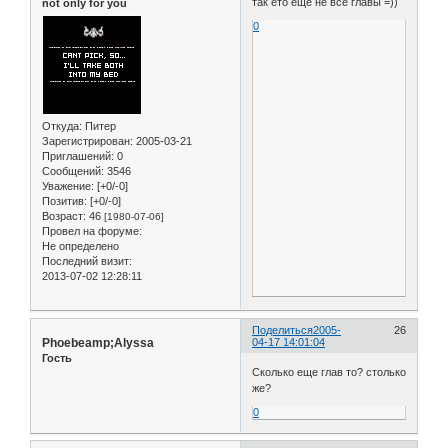
так ето еще не все главы =))
not only for you
0
Откуда:
Питер
Зарегистрирован
: 2005-03-21
Приглашений:
0
Сообщений:
3546
Уважение:
[+0/-0]
Позитив:
[+0/-0]
Возраст:
46
[1980-07-06]
Провел на форуме:
Не определено
Последний визит:
2013-07-02 12:28:11
Поделиться
2005-
26
Phoebeamp;Alyssa
04-17 14:01:04
Гость
Сколько еще глав то? столько
же?
0