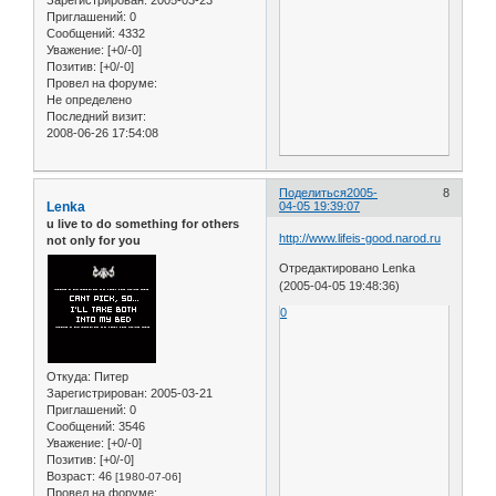
Зарегистрирован
: 2005-03-23
Приглашений:
0
Сообщений:
4332
Уважение:
[+0/-0]
Позитив:
[+0/-0]
Провел на форуме:
Не определено
Последний визит:
2008-06-26 17:54:08
Поделиться
2005-
8
Lenka
04-05 19:39:07
u live to do something for others
http://www.lifeis-good.narod.ru
not only for you
Отредактировано Lenka
(2005-04-05 19:48:36)
0
Откуда:
Питер
Зарегистрирован
: 2005-03-21
Приглашений:
0
Сообщений:
3546
Уважение:
[+0/-0]
Позитив:
[+0/-0]
Возраст:
46
[1980-07-06]
Провел на форуме: