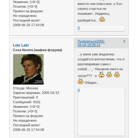
Уважение:
[+0/-0]
вместе они классные, а Хэл
Позитив:
[+0/-0]
свонго счастья не
Провел на форуме:
понимает...Надеюсь,
Не определено
Последний визит:
разберётся...
2008-06-26 17:54:08
0
Поделиться
2005-
3
Lois Lain
04-04 18:09:14
Coza Nostra (мафия форума)
...у меня уже медленно
создаётся впечатление, что я
разговариваю сама с
собой...-_- Неужели никто не
читал??? :o
Обидно...
Откуда:
Москва
0
Зарегистрирован
: 2005-03-23
Приглашений:
0
Сообщений:
4332
Уважение:
[+0/-0]
Позитив:
[+0/-0]
Провел на форуме:
Не определено
Последний визит:
2008-06-26 17:54:08