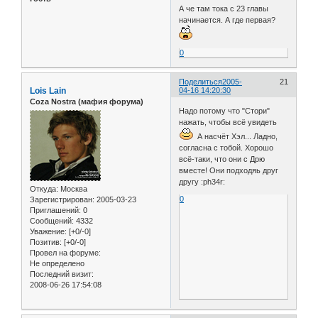
А че там тока с 23 главы
начинается. А где первая?
0
Поделиться
2005-
21
Lois Lain
04-16 14:20:30
Coza Nostra (мафия форума)
Надо потому что "Стори"
нажать, чтобы всё увидеть
А насчёт Хэл... Ладно,
согласна с тобой. Хорошо
всё-таки, что они с Дрю
вместе! Они подходяь друг
другу :ph34r:
Откуда:
Москва
0
Зарегистрирован
: 2005-03-23
Приглашений:
0
Сообщений:
4332
Уважение:
[+0/-0]
Позитив:
[+0/-0]
Провел на форуме:
Не определено
Последний визит:
2008-06-26 17:54:08