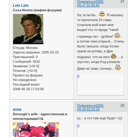
Поделиться
2005-
27
Lois Lain
04-17 21:35:42
Coza Nostra (мафия форума)
Ха, если бы...
Я наконец-
то прочитала 33 главу
(сначала мой комп мне
выдал что-то вроде "такой
страницы нет - дубина"
,
а потом-таки открыл)... Очень
было смешно, когда Хэлен
Откуда:
Москва
орала на котяру, а Дрю
Зарегистрирован
: 2005-03-23
Приглашений:
0
подумал, что на него
... и
Сообщений:
4332
грустно, когда Нэд уезжала.
Уважение:
[+0/-0]
Даже не знаю, почему...
Позитив:
[+0/-0]
Провел на форуме:
0
Не определено
Последний визит:
2008-06-26 17:54:08
Поделиться
2005-
28
anna
04-19 23:10:19
Dorough's wife - единственная и
уу... а что там еще будет =)))
неповторимая!!!&
0