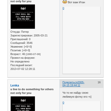
not only for you
Вот вам Итан
0
Откуда:
Питер
Зарегистрирован
: 2005-03-21
Приглашений:
0
Сообщений:
3546
Уважение:
[+0/-0]
Позитив:
[+0/-0]
Возраст:
46
[1980-07-06]
Провел на форуме:
Не определено
Последний визит:
2013-07-02 12:28:11
Поделиться
2005-
16
Lenka
04-15 19:44:11
u live to do something for others
Чо то не найду свою
not only for you
любимую фотку его =((
0