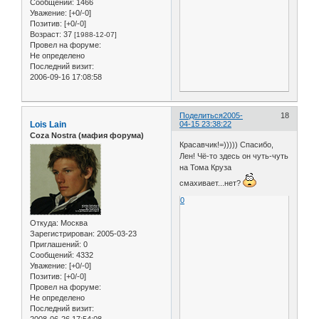
Сообщений:
1466
Уважение:
[+0/-0]
Позитив:
[+0/-0]
Возраст:
37
[1988-12-07]
Провел на форуме:
Не определено
Последний визит:
2006-09-16 17:08:58
Поделиться
2005-
18
Lois Lain
04-15 23:38:22
Coza Nostra (мафия форума)
Красавчик!=))))) Спасибо,
Лен! Чё-то здесь он чуть-чуть
на Тома Круза
смахивает...нет?
0
Откуда:
Москва
Зарегистрирован
: 2005-03-23
Приглашений:
0
Сообщений:
4332
Уважение:
[+0/-0]
Позитив:
[+0/-0]
Провел на форуме:
Не определено
Последний визит: