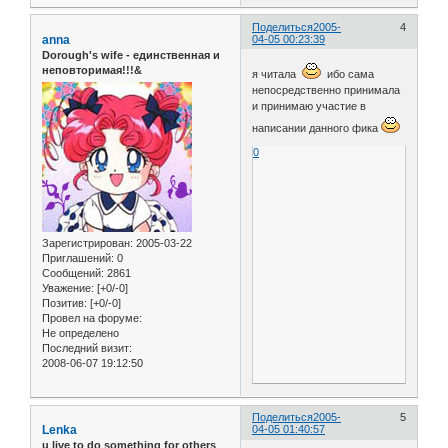
Поделиться
2005-
4
anna
04-05 00:23:39
Dorough's wife - единственная и
неповторимая!!!&
я читала
ибо сама
непосредственно принимала
и принимаю участие в
написании данного фика
0
Зарегистрирован
: 2005-03-22
Приглашений:
0
Сообщений:
2861
Уважение:
[+0/-0]
Позитив:
[+0/-0]
Провел на форуме:
Не определено
Последний визит:
2008-06-07 19:12:50
Поделиться
2005-
5
Lenka
04-05 01:40:57
u live to do something for others