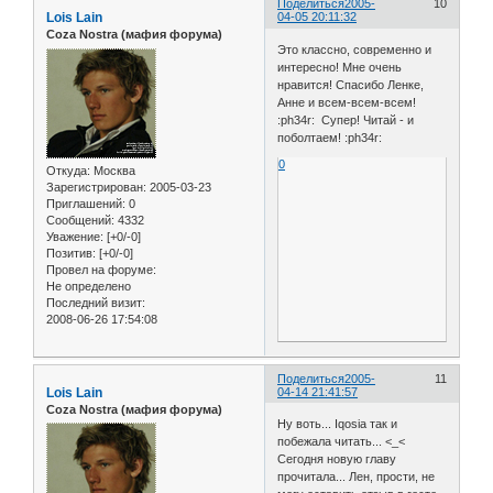
Поделиться
2005-
10
Lois Lain
04-05 20:11:32
Coza Nostra (мафия форума)
Это классно, современно и
интересно! Мне очень
нравится! Спасибо Ленке,
Анне и всем-всем-всем!
:ph34r: Супер! Читай - и
поболтаем! :ph34r:
0
Откуда:
Москва
Зарегистрирован
: 2005-03-23
Приглашений:
0
Сообщений:
4332
Уважение:
[+0/-0]
Позитив:
[+0/-0]
Провел на форуме:
Не определено
Последний визит:
2008-06-26 17:54:08
Поделиться
2005-
11
Lois Lain
04-14 21:41:57
Coza Nostra (мафия форума)
Ну воть... Iqosia так и
побежала читать... <_<
Сегодня новую главу
прочитала... Лен, прости, не