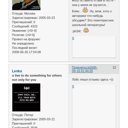
могу оставить отзыв в гесте -
она у меня не грузится...
Блин...
Ну, мож, хоть с
Откуда:
Москва
авторами что-нибудь
Зарегистрирован
: 2005-03-23
обсудим? Это поинтереснее
Приглашений:
0
школьной литературы!
Сообщений:
4332
Уважение:
[+0/-0]
:ph34r:
Позитив:
[+0/-0]
0
Провел на форуме:
Не определено
Последний визит:
2008-06-26 17:54:08
Поделиться
2005-
12
Lenka
04-15 01:44:20
u live to do something for others
Лойс пиши отзывы здесь =))
not only for you
0
Откуда:
Питер
Зарегистрирован
: 2005-03-21
Приглашений:
0
Сообщений:
3546