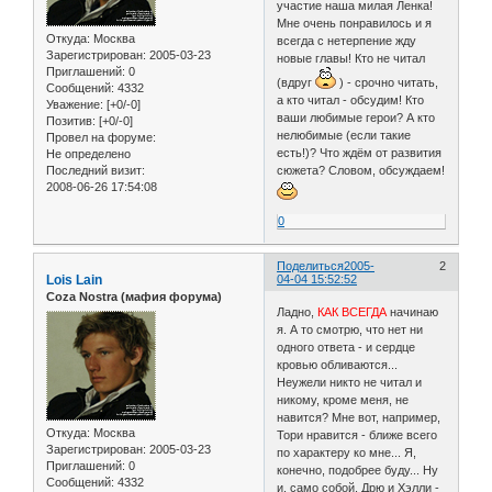
участие наша милая Ленка!
Мне очень понравилось и я
Откуда:
Москва
всегда с нетерпение жду
Зарегистрирован
: 2005-03-23
новые главы! Кто не читал
Приглашений:
0
(вдруг
) - срочно читать,
Сообщений:
4332
а кто читал - обсудим! Кто
Уважение:
[+0/-0]
ваши любимые герои? А кто
Позитив:
[+0/-0]
нелюбимые (если такие
Провел на форуме:
есть!)? Что ждём от развития
Не определено
Последний визит:
сюжета? Словом, обсуждаем!
2008-06-26 17:54:08
0
Поделиться
2005-
2
Lois Lain
04-04 15:52:52
Coza Nostra (мафия форума)
Ладно,
КАК ВСЕГДА
начинаю
я. А то смотрю, что нет ни
одного ответа - и сердце
кровью обливаются...
Неужели никто не читал и
никому, кроме меня, не
навится? Мне вот, например,
Откуда:
Москва
Тори нравится - ближе всего
Зарегистрирован
: 2005-03-23
по характеру ко мне... Я,
Приглашений:
0
конечно, подобрее буду... Ну
Сообщений:
4332
и, само собой, Дрю и Хэлли -