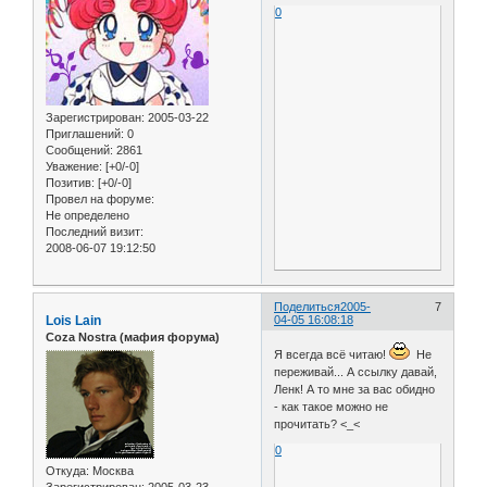
0
Зарегистрирован
: 2005-03-22
Приглашений:
0
Сообщений:
2861
Уважение:
[+0/-0]
Позитив:
[+0/-0]
Провел на форуме:
Не определено
Последний визит:
2008-06-07 19:12:50
Поделиться
2005-
7
Lois Lain
04-05 16:08:18
Coza Nostra (мафия форума)
Я всегда всё читаю!
Не
переживай... А ссылку давай,
Ленк! А то мне за вас обидно
- как такое можно не
прочитать? <_<
0
Откуда:
Москва