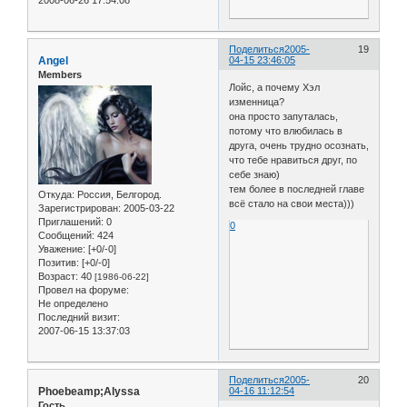
2008-06-26 17:54:08
Поделиться
2005-
19
Angel
04-15 23:46:05
Members
Лойс, а почему Хэл
изменница?
она просто запуталась,
потому что влюбилась в
друга, очень трудно осознать,
что тебе нравиться друг, по
себе знаю)
тем более в последней главе
Откуда:
Россия, Белгород.
всё стало на свои места)))
Зарегистрирован
: 2005-03-22
Приглашений:
0
0
Сообщений:
424
Уважение:
[+0/-0]
Позитив:
[+0/-0]
Возраст:
40
[1986-06-22]
Провел на форуме:
Не определено
Последний визит:
2007-06-15 13:37:03
Поделиться
2005-
20
Phoebeamp;Alyssa
04-16 11:12:54
Гость