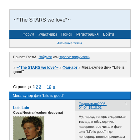
~*The STARS we love*~
Форум
Участники
Поиск
Регистрация
Войти
Активные темы
Привет, Гость!
Войдите
или
зарегистрируйтесь
.
»
~*The STARS we love*~
»
Фан-арт
»
Мега-супер фик "Life is
good"
Страница:
1
2
3
…
10
»
Мега-супер фик "Life is good"
Поделиться
2005-
1
Lois Lain
04-04 15:10:01
Coza Nostra (мафия форума)
Ну, народ, теперь сладенькая
тема для обсуждения:
наверное, все читали фан-
фик "Life is good", где
непосредственно принимала