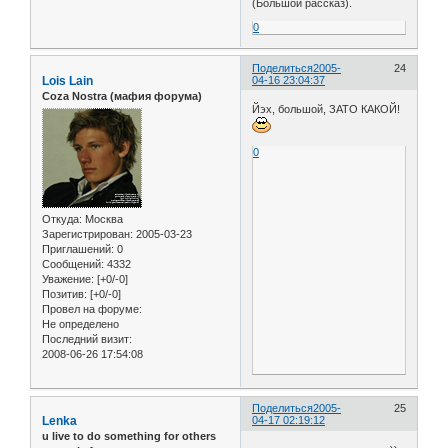
(Большой рассказ).
0
Поделиться
2005-
24
Lois Lain
04-16 23:04:37
Coza Nostra (мафия форума)
Йэх, большой, ЗАТО КАКОЙ!
0
Откуда:
Москва
Зарегистрирован
: 2005-03-23
Приглашений:
0
Сообщений:
4332
Уважение:
[+0/-0]
Позитив:
[+0/-0]
Провел на форуме:
Не определено
Последний визит:
2008-06-26 17:54:08
Поделиться
2005-
25
Lenka
04-17 02:19:12
u live to do something for others