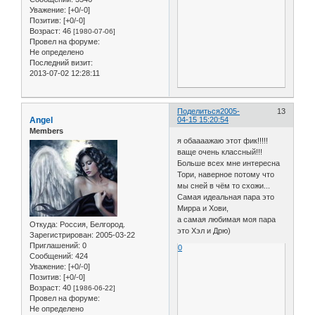
Уважение:
[+0/-0]
Позитив:
[+0/-0]
Возраст:
46
[1980-07-06]
Провел на форуме:
Не определено
Последний визит:
2013-07-02 12:28:11
Поделиться
2005-
13
Angel
04-15 15:20:54
Members
я обаааажаю этот фик!!!!!
ваще очень классный!!!
Больше всех мне интересна
Тори, наверное потому что
мы сней в чём то схожи...
Самая идеальная пара это
Мирра и Хови,
а самая любимая моя пара
Откуда:
Россия, Белгород.
это Хэл и Дрю)
Зарегистрирован
: 2005-03-22
Приглашений:
0
0
Сообщений:
424
Уважение:
[+0/-0]
Позитив:
[+0/-0]
Возраст:
40
[1986-06-22]
Провел на форуме:
Не определено