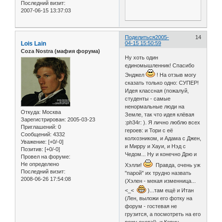
Последний визит:
2007-06-15 13:37:03
Поделиться
2005-
14
Lois Lain
04-15 15:50:59
Coza Nostra (мафия форума)
Ну хоть один
единомышленник! Спасибо
Энджел
! На отзыв могу
сказать только одно: СУПЕР!
Идея классная (пожалуй,
студенты - самые
ненормальные люди на
Откуда:
Москва
Земле, так что идея клёвая
Зарегистрирован
: 2005-03-23
:ph34r: ). Я лично люблю всех
Приглашений:
0
героев: и Тори с её
Сообщений:
4332
колхозником, и Адама с Джен,
Уважение:
[+0/-0]
и Мирру и Хауи, и Нэд с
Позитив:
[+0/-0]
Чедом... Ну и конечно Дрю и
Провел на форуме:
Не определено
Хэлли!
Правда, очень уж
Последний визит:
"парой" их трудно назвать
2008-06-26 17:54:08
(Хэлен - мекая изменница...
<_<
)...там ещё и Итан
(Лен, выложи его фотку на
форум - гостевая не
грузится, а посмотреть на его