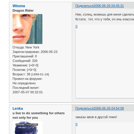
Winona
Поделиться
2006-06-26 04:45:31
Dragon Rider
Ник, солнц, можешь для меня сделать
Кстати, тот, что у тебя, оч ень класс
0
Откуда:
New York
Зарегистрирован
: 2006-05-23
Приглашений:
0
Сообщений:
326
Уважение:
[+0/-0]
Позитив:
[+0/-0]
Возраст:
38
[1988-01-19]
Провел на форуме:
Не определено
Последний визит:
2007-05-07 00:32:01
Lenka
Поделиться
2006-06-26 04:54:08
u live to do something for others
заказы авов в другой теме!
not only for you
0