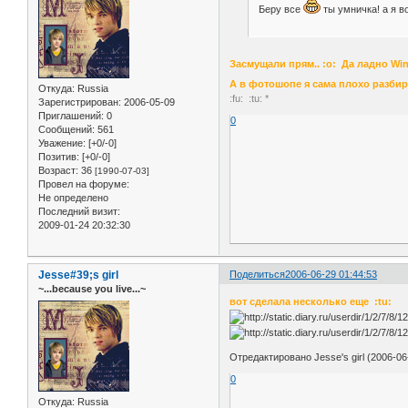
Беру все
ты умничка! а я в
Засмущали прям.. :o: Да ладно Win
А в фотошопе я сама плохо разбирал
Откуда:
Russia
:fu: :tu: *
Зарегистрирован
: 2006-05-09
Приглашений:
0
0
Сообщений:
561
Уважение:
[+0/-0]
Позитив:
[+0/-0]
Возраст:
36
[1990-07-03]
Провел на форуме:
Не определено
Последний визит:
2009-01-24 20:32:30
Jesse#39;s girl
Поделиться
2006-06-29 01:44:53
~...because you live...~
вот сделала несколько еще :tu:
Отредактировано Jesse's girl (2006-06
0
Откуда:
Russia