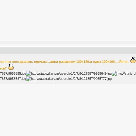
 кое-что постаралась сделать...авки размером 120x120.и одна 100x100.....Ричи..
ится?