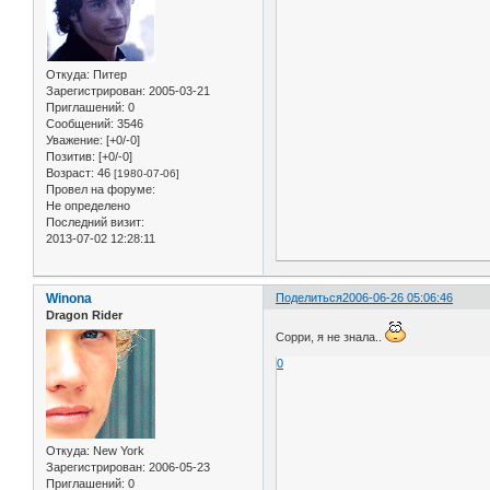
Откуда:
Питер
Зарегистрирован
: 2005-03-21
Приглашений:
0
Сообщений:
3546
Уважение:
[+0/-0]
Позитив:
[+0/-0]
Возраст:
46
[1980-07-06]
Провел на форуме:
Не определено
Последний визит:
2013-07-02 12:28:11
Winona
Поделиться
2006-06-26 05:06:46
Dragon Rider
Сорри, я не знала..
0
Откуда:
New York
Зарегистрирован
: 2006-05-23
Приглашений:
0