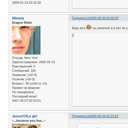
2009-01-24 20:32:30
Winona
Поделиться
2006-06-28 02:09:33
Dragon Rider
Беру все
ты умничка! а я вот не 
0
Откуда:
New York
Зарегистрирован
: 2006-05-23
Приглашений:
0
Сообщений:
326
Уважение:
[+0/-0]
Позитив:
[+0/-0]
Возраст:
38
[1988-01-19]
Провел на форуме:
Не определено
Последний визит:
2007-05-07 00:32:01
Jesse#39;s girl
Поделиться
2006-06-28 02:21:52
~...because you live...~