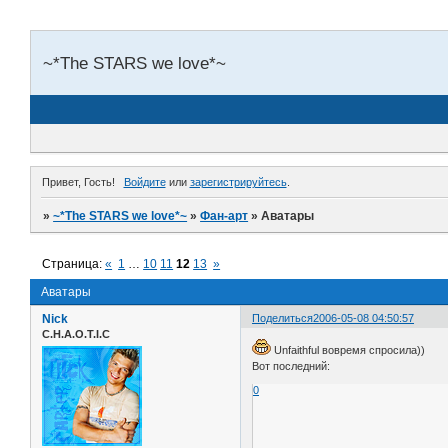
~*The STARS we love*~
Привет, Гость!
Войдите
или
зарегистрируйтесь
.
»
~*The STARS we love*~
»
Фан-арт
»
Аватары
Страница:
«
1
…
10
11
12
13
»
Аватары
Nick
Поделиться
2006-05-08 04:50:57
C.H.A.O.T.I.C
Unfaithful вовремя спросила))
Вот последний:
0