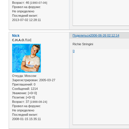
Возраст:
46
[1980-07-06]
Провел на форуме:
Не определено
Последний визит:
2013-07-02 12:28:11
Nick
Поделиться
2006-06-26 02:12:14
C.H.A.O.T.I.C
Richie Stringini
0
Откуда:
Moscow
Зарегистрирован
: 2005-03-27
Приглашений:
0
Сообщений:
1214
Уважение:
[+0/-0]
Позитив:
[+0/-0]
Возраст:
37
[1988-08-24]
Провел на форуме:
Не определено
Последний визит:
2008-01-15 15:35:11