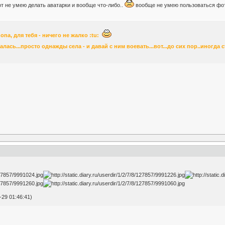
от не умею делать аватарки и вообще что-либо..
вообще не умею пользоваться фо
ona, для тебя - ничего не жалко :tu:
ась...просто однажды села - и давай с ним воевать...вот...до сих пор..иногда с
-29 01:46:41)