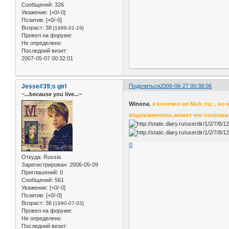
Сообщений:
326
Уважение:
[+0/-0]
Позитив:
[+0/-0]
Возраст:
38
[1988-01-19]
Провел на форуме:
Не определено
Последний визит:
2007-05-07 00:32:01
Jesse#39;s girl
Поделиться
2006-06-27 00:38:06
~...because you live...~
Winona
,
я конечно не Nick :tu: , но
видоизменены..может что понрав
0
Откуда:
Russia
Зарегистрирован
: 2006-05-09
Приглашений:
0
Сообщений:
561
Уважение:
[+0/-0]
Позитив:
[+0/-0]
Возраст:
36
[1990-07-03]
Провел на форуме:
Не определено
Последний визит: