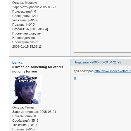
Откуда:
Moscow
Зарегистрирован
: 2005-03-27
Приглашений:
0
Сообщений:
1214
Уважение:
[+0/-0]
Позитив:
[+0/-0]
Возраст:
37
[1988-08-24]
Провел на форуме:
Не определено
Последний визит:
2008-01-15 15:35:11
Lenka
Поделиться
2006-05-09 04:21:25
u live to do something for others
для аватаров
http://www.makeavatars.
not only for you
0
Откуда:
Питер
Зарегистрирован
: 2005-03-21
Приглашений:
0
Сообщений:
3546
Уважение:
[+0/-0]
Позитив:
[+0/-0]