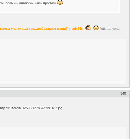
тошопами и аналогичными прогами
тычки мелкие...а так...побеждают наши))) :ph34r:
*ой...флужу..
340