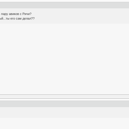
 пару авиков с Ричи?
ный...ты его сам делал??