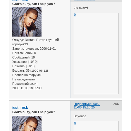
God's busy, can I help you?
the next=)
0
Откуда:
Земля, Питер (лучший
город&#33
Зарегистрирован
: 2006-11-01
Приглашений:
0
Сообщений:
19
Уважение:
[+0/-0]
Позитив:
[+0/-0]
Возраст:
36
[1990-06-12]
Провел на форуме:
Не определено
Последний визит:
2006-11-06 18:05:39
Поделиться
2006-
366
just_rock
11-06 15:18:25
God's busy, can I help you?
Beyonce
0