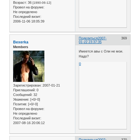
Возраст:
36
[1990-06-12]
Провел на форуме:
Не определено
Последний визит:
2006-11-06 18:05:39
Поделиться
2007-
369
Bexerka
01-22 23:37:35
Members
Имеется авы с Оли не мои.
Надо?
0
Зарегистрирован
: 2007-01-21
Приглашений:
0
Сообщений:
32
Уважение:
[+0/-0]
Позитив:
[+0/-0]
Провел на форуме:
Не определено
Последний визит:
2007-08-16 20:06:12
Поделиться
2007-
370