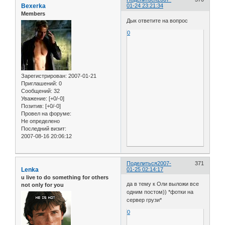
Bexerka
01-24 23:21:34
Members
Дык ответите на вопрос
0
Зарегистрирован
: 2007-01-21
Приглашений:
0
Сообщений:
32
Уважение:
[+0/-0]
Позитив:
[+0/-0]
Провел на форуме:
Не определено
Последний визит:
2007-08-16 20:06:12
Поделиться
2007-
371
Lenka
01-25 02:14:17
u live to do something for others
да в тему к Оли выложи все
not only for you
одним постом)) *фотки на
сервер грузи*
0