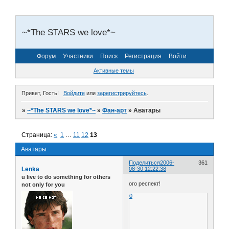
~*The STARS we love*~
Форум
Участники
Поиск
Регистрация
Войти
Активные темы
Привет, Гость!
Войдите
или
зарегистрируйтесь
.
»
~*The STARS we love*~
»
Фан-арт
»
Аватары
Страница:
«
1
…
11
12
13
Аватары
Поделиться
2006-
361
Lenka
08-30 12:22:38
u live to do something for others
ого респект!
not only for you
0