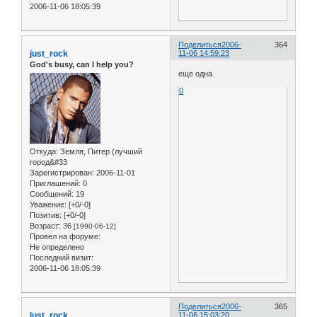
2006-11-06 18:05:39
Поделиться
2006-
364
just_rock
11-06 14:59:23
God's busy, can I help you?
еще одна
0
Откуда:
Земля, Питер (лучший
город&#33
Зарегистрирован
: 2006-11-01
Приглашений:
0
Сообщений:
19
Уважение:
[+0/-0]
Позитив:
[+0/-0]
Возраст:
36
[1990-06-12]
Провел на форуме:
Не определено
Последний визит:
2006-11-06 18:05:39
Поделиться
2006-
365
just_rock
11-06 15:03:20