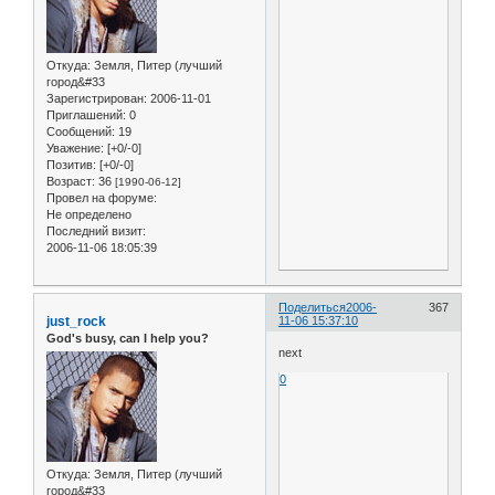
Откуда:
Земля, Питер (лучший
город&#33
Зарегистрирован
: 2006-11-01
Приглашений:
0
Сообщений:
19
Уважение:
[+0/-0]
Позитив:
[+0/-0]
Возраст:
36
[1990-06-12]
Провел на форуме:
Не определено
Последний визит:
2006-11-06 18:05:39
Поделиться
2006-
367
just_rock
11-06 15:37:10
God's busy, can I help you?
next
0
Откуда:
Земля, Питер (лучший
город&#33