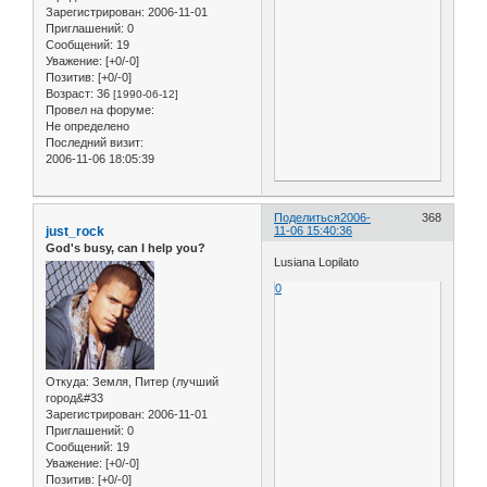
Зарегистрирован
: 2006-11-01
Приглашений:
0
Сообщений:
19
Уважение:
[+0/-0]
Позитив:
[+0/-0]
Возраст:
36
[1990-06-12]
Провел на форуме:
Не определено
Последний визит:
2006-11-06 18:05:39
Поделиться
2006-
368
just_rock
11-06 15:40:36
God's busy, can I help you?
Lusiana Lopilato
0
Откуда:
Земля, Питер (лучший
город&#33
Зарегистрирован
: 2006-11-01
Приглашений:
0
Сообщений:
19
Уважение:
[+0/-0]
Позитив:
[+0/-0]