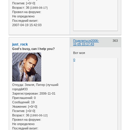
Позитив:
[+0/-0]
Возраст:
36
[1989-08-17]
Провел на форуме:
Не определено
Последний визит:
2007-04-19 15:42:03
Поделиться
2006-
363
just_rock
11-05 15:17:43
God's busy, can I help you?
Вот моя
0
Откуда:
Земля, Питер (лучший
город&#33
Зарегистрирован
: 2006-11-01
Приглашений:
0
Сообщений:
19
Уважение:
[+0/-0]
Позитив:
[+0/-0]
Возраст:
36
[1990-06-12]
Провел на форуме:
Не определено
Последний визит: