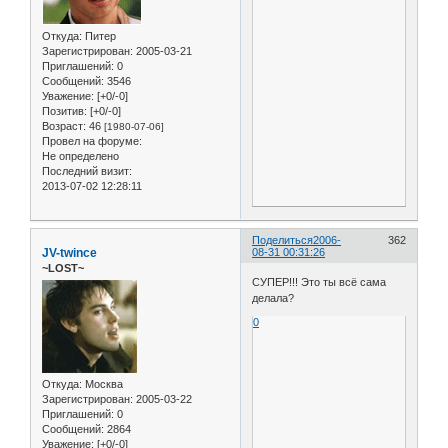
Откуда:
Питер
Зарегистрирован
: 2005-03-21
Приглашений:
0
Сообщений:
3546
Уважение:
[+0/-0]
Позитив:
[+0/-0]
Возраст:
46
[1980-07-06]
Провел на форуме:
Не определено
Последний визит:
2013-07-02 12:28:11
Поделиться
2006-
362
JV-twince
08-31 00:31:26
~LOST~
СУПЕР!!! Это ты всё сама
делала?
0
Откуда:
Москва
Зарегистрирован
: 2005-03-22
Приглашений:
0
Сообщений:
2864
Уважение:
[+0/-0]