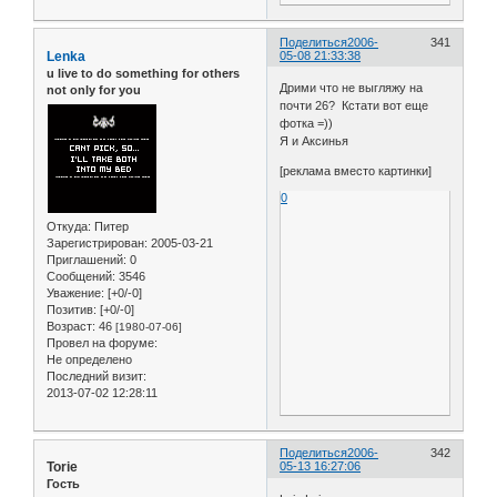
Поделиться
2006-
341
Lenka
05-08 21:33:38
u live to do something for others
Дрими что не выгляжу на
not only for you
почти 26? Кстати вот еще
фотка =))
Я и Аксинья
[реклама вместо картинки]
0
Откуда:
Питер
Зарегистрирован
: 2005-03-21
Приглашений:
0
Сообщений:
3546
Уважение:
[+0/-0]
Позитив:
[+0/-0]
Возраст:
46
[1980-07-06]
Провел на форуме:
Не определено
Последний визит:
2013-07-02 12:28:11
Поделиться
2006-
342
Torie
05-13 16:27:06
Гость