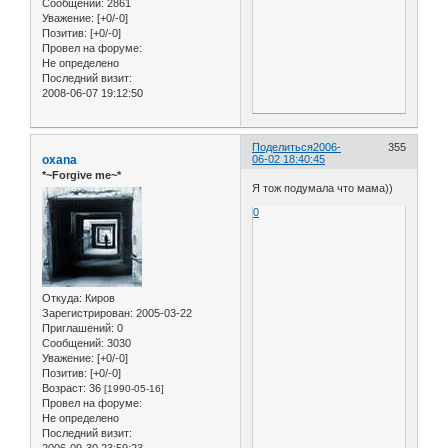
Сообщений:
2861
Уважение:
[+0/-0]
Позитив:
[+0/-0]
Провел на форуме:
Не определено
Последний визит:
2008-06-07 19:12:50
Поделиться
2006-
355
oxana
06-02 18:40:45
*~Forgive me~*
Я тож подумала что мама))
0
Откуда:
Киров
Зарегистрирован
: 2005-03-22
Приглашений:
0
Сообщений:
3030
Уважение:
[+0/-0]
Позитив:
[+0/-0]
Возраст:
36
[1990-05-16]
Провел на форуме:
Не определено
Последний визит: