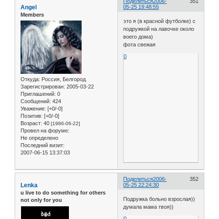
Поделиться
2006-
351
Angel
05-25 19:48:55
Members
это я (в красной футболке) с
подружкой на лавочке около
воего дома)
фота свежая
0
Откуда:
Россия, Белгород.
Зарегистрирован
: 2005-03-22
Приглашений:
0
Сообщений:
424
Уважение:
[+0/-0]
Позитив:
[+0/-0]
Возраст:
40
[1986-06-22]
Провел на форуме:
Не определено
Последний визит:
2007-06-15 13:37:03
Поделиться
2006-
352
Lenka
05-25 22:24:30
u live to do something for others
Подружка больно взрослая))
not only for you
думала мама твоя))
0