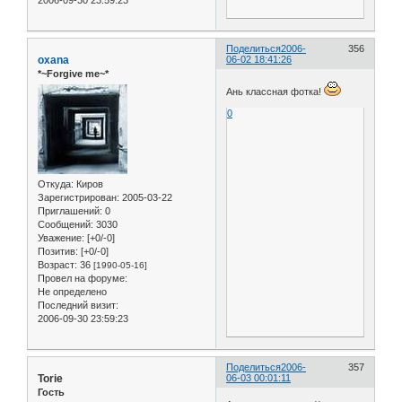
2006-09-30 23:59:23
Поделиться
2006-
356
oxana
06-02 18:41:26
*~Forgive me~*
Ань классная фотка!
0
Откуда:
Киров
Зарегистрирован
: 2005-03-22
Приглашений:
0
Сообщений:
3030
Уважение:
[+0/-0]
Позитив:
[+0/-0]
Возраст:
36
[1990-05-16]
Провел на форуме:
Не определено
Последний визит:
2006-09-30 23:59:23
Поделиться
2006-
357
Torie
06-03 00:01:11
Гость