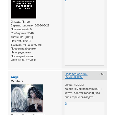
Откуда:
Питер
Зарегистрирован
: 2005-03-21
Приглашений:
0
Сообщений:
3546
Уважение:
[+0/-0]
Позитив:
[+0/-0]
Возраст:
46
[1980-07-06]
Провел на форуме:
Не определено
Последний визит:
2013-07-02 12:28:11
Поделиться
2006-
353
Angel
05-26 23:11:55
Members
Lenka, хыыыы
да она ж моя ровестница))))
кстати все так говорят, что
она старше выглядет...
0