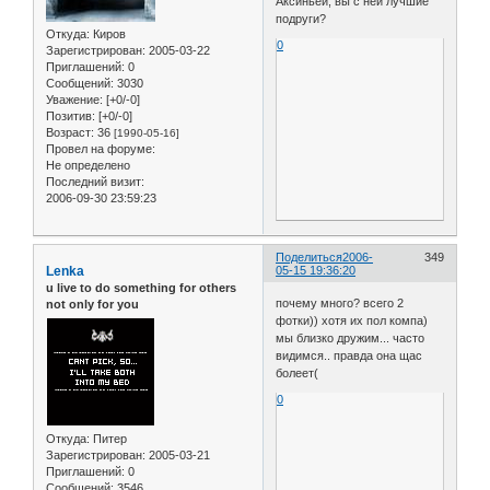
Аксиньей, вы с ней лучшие
подруги?
Откуда:
Киров
0
Зарегистрирован
: 2005-03-22
Приглашений:
0
Сообщений:
3030
Уважение:
[+0/-0]
Позитив:
[+0/-0]
Возраст:
36
[1990-05-16]
Провел на форуме:
Не определено
Последний визит:
2006-09-30 23:59:23
Поделиться
2006-
349
Lenka
05-15 19:36:20
u live to do something for others
почему много? всего 2
not only for you
фотки)) хотя их пол компа)
мы близко дружим... часто
видимся.. правда она щас
болеет(
0
Откуда:
Питер
Зарегистрирован
: 2005-03-21
Приглашений:
0
Сообщений:
3546