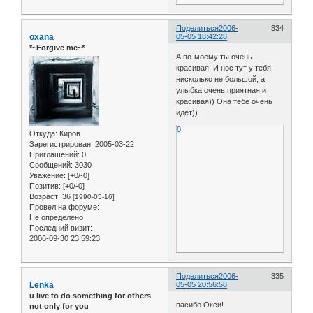
Поделиться
2006-
334
oxana
05-05 18:42:28
*~Forgive me~*
А по-моему ты очень
красивая! И нос тут у тебя
нисколько не большой, а
улыбка очень приятная и
красивая)) Она тебе очень
идет))
0
Откуда:
Киров
Зарегистрирован
: 2005-03-22
Приглашений:
0
Сообщений:
3030
Уважение:
[+0/-0]
Позитив:
[+0/-0]
Возраст:
36
[1990-05-16]
Провел на форуме:
Не определено
Последний визит:
2006-09-30 23:59:23
Поделиться
2006-
335
Lenka
05-05 20:56:58
u live to do something for others
пасибо Окси!
not only for you