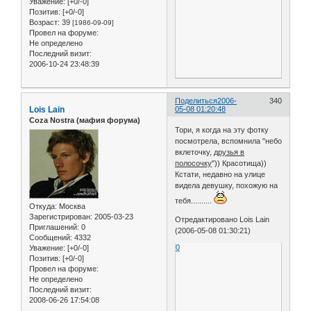
Уважение:
[+0/-0]
Позитив:
[+0/-0]
Возраст:
39
[1986-09-09]
Провел на форуме:
Не определено
Последний визит:
2006-10-24 23:48:39
Поделиться
2006-
340
Lois Lain
05-08 01:20:48
Coza Nostra (мафия форума)
Тори, я когда на эту фотку
посмотрела, вспомнила "небо
вклеточку,
друзья в
полосочку
")) Красотища))
Кстати, недавно на улице
видела девушку, похожую на
тебя..........
Откуда:
Москва
Зарегистрирован
: 2005-03-23
Отредактировано Lois Lain
Приглашений:
0
(2006-05-08 01:30:21)
Сообщений:
4332
0
Уважение:
[+0/-0]
Позитив:
[+0/-0]
Провел на форуме:
Не определено
Последний визит:
2008-06-26 17:54:08