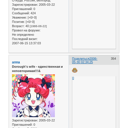
Откуда:
Россия, Белгород.
Зарегистрирован
: 2005-03-22
Приглашений:
0
Сообщений:
424
Уважение:
[+0/-0]
Позитив:
[+0/-0]
Возраст:
40
[1986-06-22]
Провел на форуме:
Не определено
Последний визит:
2007-06-15 13:37:03
Поделиться
2006-
354
anna
05-30 02:34:25
Dorough's wife - единственная и
неповторимая!!!&
0
Зарегистрирован
: 2005-03-22
Приглашений:
0