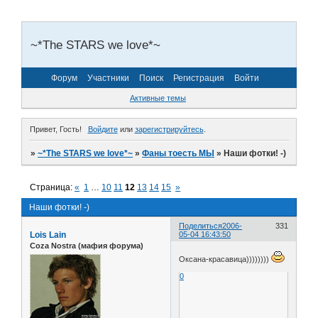
~*The STARS we love*~
Форум
Участники
Поиск
Регистрация
Войти
Активные темы
Привет, Гость!
Войдите
или
зарегистрируйтесь
.
»
~*The STARS we love*~
»
Фаны тоесть МЫ
»
Наши фотки! -)
Страница:
«
1
…
10
11
12
13
14
15
»
Наши фотки! -)
Поделиться
2006-
331
Lois Lain
05-04 16:43:50
Coza Nostra (мафия форума)
Оксана-красавица))))))))
0