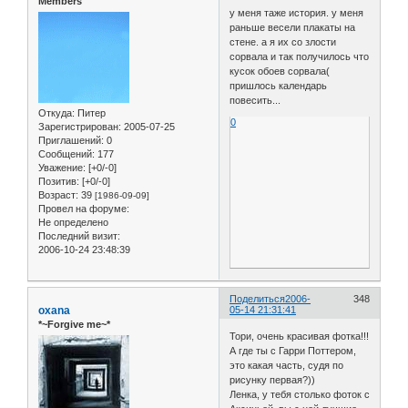
Members
у меня таже история. у меня
раньше весели плакаты на
стене. а я их со злости
сорвала и так получилось что
кусок обоев сорвала(
пришлось календарь
повесить...
Откуда:
Питер
0
Зарегистрирован
: 2005-07-25
Приглашений:
0
Сообщений:
177
Уважение:
[+0/-0]
Позитив:
[+0/-0]
Возраст:
39
[1986-09-09]
Провел на форуме:
Не определено
Последний визит:
2006-10-24 23:48:39
Поделиться
2006-
348
oxana
05-14 21:31:41
*~Forgive me~*
Тори, очень красивая фотка!!!
А где ты с Гарри Поттером,
это какая часть, судя по
рисунку первая?))
Ленка, у тебя столько фоток с