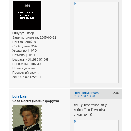
0
Откуда:
Питер
Зарегистрирован
: 2005-03-21
Приглашений:
0
Сообщений:
3546
Уважение:
[+0/-0]
Позитив:
[+0/-0]
Возраст:
46
[1980-07-06]
Провел на форуме:
Не определено
Последний визит:
2013-07-02 12:28:11
Поделиться
2006-
336
Lois Lain
05-07 01:18:28
Coza Nostra (мафия форума)
Лен, у тебя такое лицо
доброе))))) И улыбка
открытая))))
0