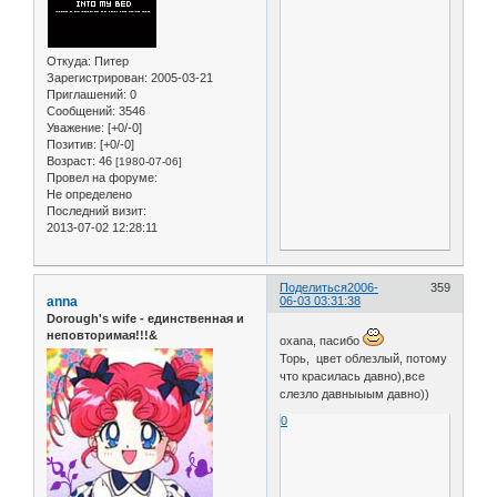
Откуда:
Питер
Зарегистрирован
: 2005-03-21
Приглашений:
0
Сообщений:
3546
Уважение:
[+0/-0]
Позитив:
[+0/-0]
Возраст:
46
[1980-07-06]
Провел на форуме:
Не определено
Последний визит:
2013-07-02 12:28:11
Поделиться
2006-
359
anna
06-03 03:31:38
Dorough's wife - единственная и
неповторимая!!!&
oxana, пасибо
Торь, цвет облезлый, потому
что красилась давно),все
слезло давныыым давно))
0