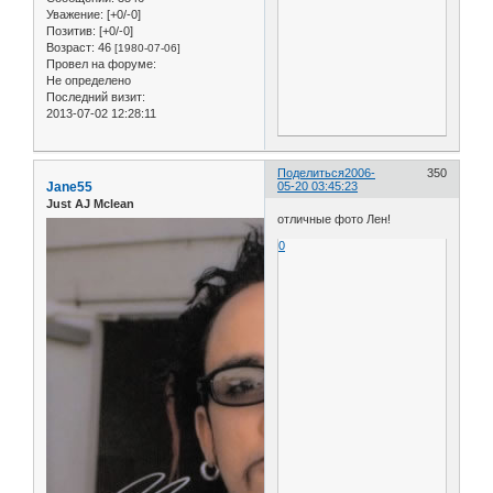
Уважение:
[+0/-0]
Позитив:
[+0/-0]
Возраст:
46
[1980-07-06]
Провел на форуме:
Не определено
Последний визит:
2013-07-02 12:28:11
Поделиться
2006-
350
Jane55
05-20 03:45:23
Just AJ Mclean
отличные фото Лен!
0