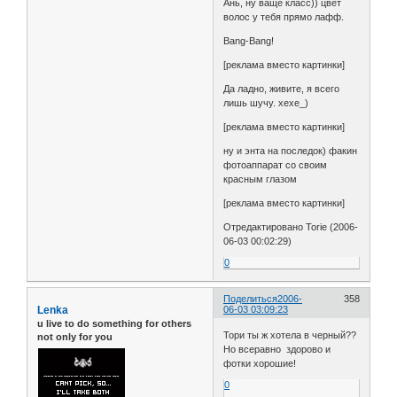
Ань, ну ваще класс)) цвет
волос у тебя прямо лафф.
Bang-Bang!
[реклама вместо картинки]
Да ладно, живите, я всего
лишь шучу. хехе_)
[реклама вместо картинки]
ну и энта на последок) факин
фотоаппарат со своим
красным глазом
[реклама вместо картинки]
Отредактировано Torie (2006-
06-03 00:02:29)
0
Поделиться
2006-
358
Lenka
06-03 03:09:23
u live to do something for others
Тори ты ж хотела в черный??
not only for you
Но всеравно здорово и
фотки хорошие!
0