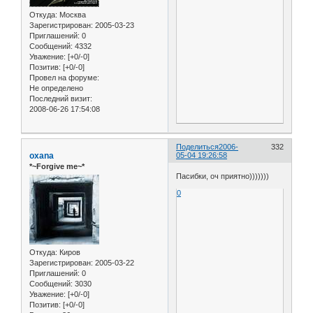
Откуда:
Москва
Зарегистрирован
: 2005-03-23
Приглашений:
0
Сообщений:
4332
Уважение:
[+0/-0]
Позитив:
[+0/-0]
Провел на форуме:
Не определено
Последний визит:
2008-06-26 17:54:08
Поделиться
2006-
332
oxana
05-04 19:26:58
*~Forgive me~*
Пасибки, оч приятно)))))))
0
Откуда:
Киров
Зарегистрирован
: 2005-03-22
Приглашений:
0
Сообщений:
3030
Уважение:
[+0/-0]
Позитив:
[+0/-0]