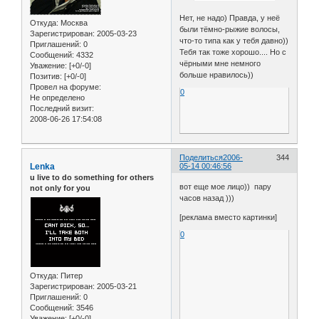
Нет, не надо) Правда, у неё
Откуда:
Москва
были тёмно-рыжие волосы,
Зарегистрирован
: 2005-03-23
что-то типа как у тебя давно))
Приглашений:
0
Тебя так тоже хорошо.... Но с
Сообщений:
4332
чёрными мне немного
Уважение:
[+0/-0]
больше нравилось))
Позитив:
[+0/-0]
Провел на форуме:
0
Не определено
Последний визит:
2008-06-26 17:54:08
Поделиться
2006-
344
Lenka
05-14 00:46:56
u live to do something for others
вот еще мое лицо)) пару
not only for you
часов назад )))
[реклама вместо картинки]
0
Откуда:
Питер
Зарегистрирован
: 2005-03-21
Приглашений:
0
Сообщений:
3546
Уважение:
[+0/-0]