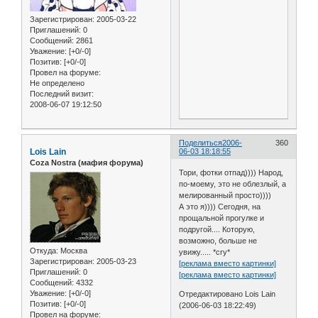
Зарегистрирован
: 2005-03-22
Приглашений:
0
Сообщений:
2861
Уважение:
[+0/-0]
Позитив:
[+0/-0]
Провел на форуме:
Не определено
Последний визит:
2008-06-07 19:12:50
Поделиться
2006-
360
Lois Lain
06-03 18:18:55
Coza Nostra (мафия форума)
Тори, фотки отпад)))) Народ,
по-моему, это не облезлый, а
мелированный просто))))
А это я)))) Сегодня, на
прощальной прогулке и
подругой.... Которую,
возможно, больше не
Откуда:
Москва
увижу..... *cry*
Зарегистрирован
: 2005-03-23
[реклама вместо картинки]
Приглашений:
0
[реклама вместо картинки]
Сообщений:
4332
Уважение:
[+0/-0]
Отредактировано Lois Lain
Позитив:
[+0/-0]
(2006-06-03 18:22:49)
Провел на форуме: