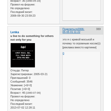
Возраст:
36
[1990-05-16]
Провел на форуме:
Не определено
Последний визит:
2006-09-30 23:59:23
Поделиться
2006-
333
Lenka
05-05 01:11:22
u live to do something for others
это я с кривой моськой и
not only for you
почему то огромным носом)))
[реклама вместо картинки]
0
Откуда:
Питер
Зарегистрирован
: 2005-03-21
Приглашений:
0
Сообщений:
3546
Уважение:
[+0/-0]
Позитив:
[+0/-0]
Возраст:
46
[1980-07-06]
Провел на форуме:
Не определено
Последний визит:
2013-07-02 12:28:11