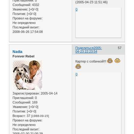
Приглашений:
0
(2005-04-23 11:51:46)
Сообщений:
4332
0
Уважение:
[+0/-0]
Позитив:
[+0/-0]
Провел на форуме:
Не определено
Последний визит:
2008-06-26 17:54:08
Поделиться
2005-
57
Nadia
04-23 22:23:54
Forever Rebel
Картер с собачкой!!!
0
Зарегистрирован
: 2005-04-14
Приглашений:
0
Сообщений:
169
Уважение:
[+0/-0]
Позитив:
[+0/-0]
Возраст:
37
[1988-09-15]
Провел на форуме:
Не определено
Последний визит:
2005-07-30 21:05:29