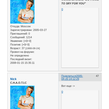
TO SRY FOR YOU"
0
Откуда:
Moscow
Зарегистрирован
: 2005-03-27
Приглашений:
0
Сообщений:
1214
Уважение:
[+0/-0]
Позитив:
[+0/-0]
Возраст:
37
[1988-08-24]
Провел на форуме:
Не определено
Последний визит:
2008-01-15 15:35:11
Поделиться
2005-
47
Nick
04-20 14:12:29
C.H.A.O.T.I.C
Вот еще ->
0