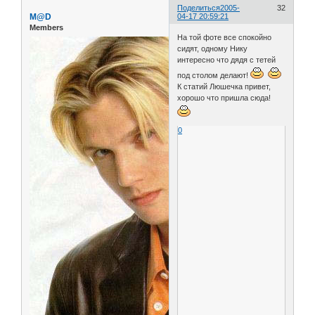
Поделиться
2005-
32
M@D
04-17 20:59:21
Members
На той фоте все спокойно
сидят, одному Нику
интересно что дядя с тетей
под столом делают!
К статий Люшечка привет,
хорошо что пришла сюда!
0