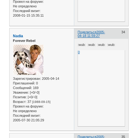
Провел на форуме:
Не определено
Последний визит:
2008-01-15 15:35:11
Поделиться
2005-
34
Nadia
04-18 11:59:27
Forever Rebel
:wub: :wub: :wub: :wub:
0
Зарегистрирован
: 2005-04-14
Приглашений:
0
Сообщений:
169
Уважение:
[+0/-0]
Позитив:
[+0/-0]
Возраст:
37
[1988-09-15]
Провел на форуме:
Не определено
Последний визит:
2005-07-30 21:05:29
Поделиться
2005-
35