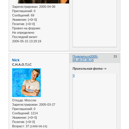
Зарегистрирован
: 2005-04-08
Приглашений:
0
Сообщений:
69
Уважение:
[+0/-0]
Позитив:
[+0/-0]
Провел на форуме:
Не определено
Последний визит:
2005-05-15 13:29:19
Поделиться
2005-
33
Nick
04-18 07:35:14
C.H.A.O.T.I.C
Прикольная фота ->
0
Откуда:
Moscow
Зарегистрирован
: 2005-03-27
Приглашений:
0
Сообщений:
1214
Уважение:
[+0/-0]
Позитив:
[+0/-0]
Возраст:
37
[1988-08-24]