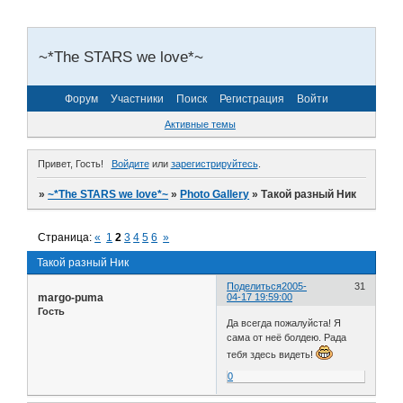
~*The STARS we love*~
Форум
Участники
Поиск
Регистрация
Войти
Активные темы
Привет, Гость!
Войдите
или
зарегистрируйтесь
.
»
~*The STARS we love*~
»
Photo Gallery
»
Такой разный Ник
Страница:
«
1
2
3
4
5
6
»
Такой разный Ник
Поделиться
2005-
31
margo-puma
04-17 19:59:00
Гость
Да всегда пожалуйста! Я
сама от неё болдею. Рада
тебя здесь видеть!
0