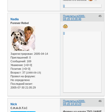
0
Поделиться
2005-
45
Nadia
04-20 13:28:46
Forever Rebel
0
Зарегистрирован
: 2005-04-14
Приглашений:
0
Сообщений:
169
Уважение:
[+0/-0]
Позитив:
[+0/-0]
Возраст:
37
[1988-09-15]
Провел на форуме:
Не определено
Последний визит:
2005-07-30 21:05:29
Поделиться
2005-
46
Nick
04-20 14:10:23
C.H.A.O.T.I.C
Фотки из клипа "DO I HAVE