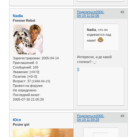
Поделиться
2005-
42
Nadia
04-19 11:52:06
Forever Rebel
Nadia
, это он
издевается над
нами!
Интересно, а до какой
Зарегистрирован
: 2005-04-14
степени? -_-
Приглашений:
0
Сообщений:
169
0
Уважение:
[+0/-0]
Позитив:
[+0/-0]
Возраст:
37
[1988-09-15]
Провел на форуме:
Не определено
Последний визит:
2005-07-30 21:05:29
Поделиться
2005-
43
Юся
04-19 11:59:28
Poster girl