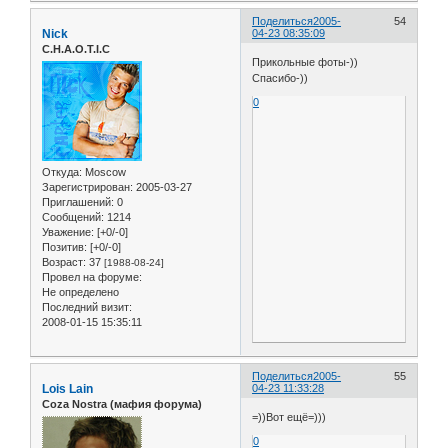
Поделиться
2005-
54
Nick
04-23 08:35:09
C.H.A.O.T.I.C
Прикольные фоты-))
Спасибо-))
0
Откуда:
Moscow
Зарегистрирован
: 2005-03-27
Приглашений:
0
Сообщений:
1214
Уважение:
[+0/-0]
Позитив:
[+0/-0]
Возраст:
37
[1988-08-24]
Провел на форуме:
Не определено
Последний визит:
2008-01-15 15:35:11
Поделиться
2005-
55
Lois Lain
04-23 11:33:28
Coza Nostra (мафия форума)
=))Вот ещё=)))
0