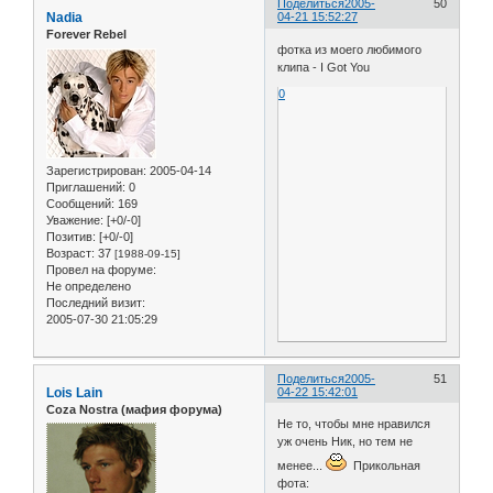
Поделиться
2005-
50
Nadia
04-21 15:52:27
Forever Rebel
фотка из моего любимого
клипа - I Got You
0
Зарегистрирован
: 2005-04-14
Приглашений:
0
Сообщений:
169
Уважение:
[+0/-0]
Позитив:
[+0/-0]
Возраст:
37
[1988-09-15]
Провел на форуме:
Не определено
Последний визит:
2005-07-30 21:05:29
Поделиться
2005-
51
Lois Lain
04-22 15:42:01
Coza Nostra (мафия форума)
Не то, чтобы мне нравился
уж очень Ник, но тем не
менее...
Прикольная
фота: