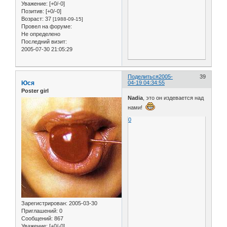
Уважение:
[+0/-0]
Позитив:
[+0/-0]
Возраст:
37
[1988-09-15]
Провел на форуме:
Не определено
Последний визит:
2005-07-30 21:05:29
Поделиться
2005-
39
Юся
04-19 04:34:55
Poster girl
Nadia
, это он издевается над
нами!
0
Зарегистрирован
: 2005-03-30
Приглашений:
0
Сообщений:
867
Уважение:
[+0/-0]