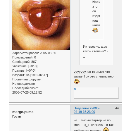
Nadia
,
это
он
издевается
над
нами!
Интересно, а до
какой степени? -
Зарегистрирован
: 2005-03-30
_-
Приглашений:
0
Сообщений:
867
Уважение:
[+0/-0]
Позитив:
[+0/-0]
ууууууу, он то знает что
Возраст:
44
[1982-02-17]
делает! он это специально!
Провел на форуме:
Не определено
Последний визит:
0
2006-07-25 09:12:52
Поделиться
2005-
44
margo-puma
04-19 15:23:00
Гость
не... лысый Картер не по
мне... <_< не знаю... я так
люблю его волосы
...