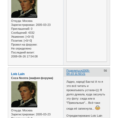
Откуда:
Москва
Зарегистрирован
: 2005-03-23
Приглашений:
0
Сообщений:
4332
Уважение:
[+0/-0]
Позитив:
[+0/-0]
Провел на форуме:
Не определено
Последний визит:
2008-06-26 17:54:08
Поделиться
2005-
56
Lois Lain
04-23 11:50:21
Coza Nostra (мафия форума)
Ладно, народ! Баста! А то я
это всё читать и
проматывать устала=))) Я
долго думала, куда засунуть
эту фоту: сюда или в
"Прикольные"... Всё-таки
сюда её запихнула...
Откуда:
Москва
Зарегистрирован
: 2005-03-23
Отредактировано Lois Lain