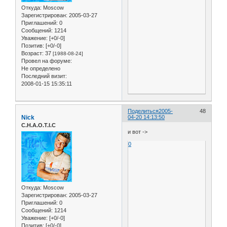
Откуда:
Moscow
Зарегистрирован
: 2005-03-27
Приглашений:
0
Сообщений:
1214
Уважение:
[+0/-0]
Позитив:
[+0/-0]
Возраст:
37
[1988-08-24]
Провел на форуме:
Не определено
Последний визит:
2008-01-15 15:35:11
Поделиться
2005-
48
Nick
04-20 14:13:50
C.H.A.O.T.I.C
и вот ->
0
Откуда:
Moscow
Зарегистрирован
: 2005-03-27
Приглашений:
0
Сообщений:
1214
Уважение:
[+0/-0]
Позитив:
[+0/-0]