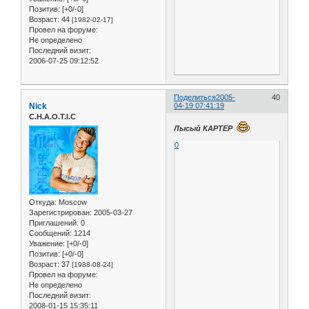
Позитив:
[+0/-0]
Возраст:
44
[1982-02-17]
Провел на форуме:
Не определено
Последний визит:
2006-07-25 09:12:52
Поделиться
2005-
40
Nick
04-19 07:41:19
C.H.A.O.T.I.C
Лысый КАРТЕР
0
Откуда:
Moscow
Зарегистрирован
: 2005-03-27
Приглашений:
0
Сообщений:
1214
Уважение:
[+0/-0]
Позитив:
[+0/-0]
Возраст:
37
[1988-08-24]
Провел на форуме:
Не определено
Последний визит:
2008-01-15 15:35:11