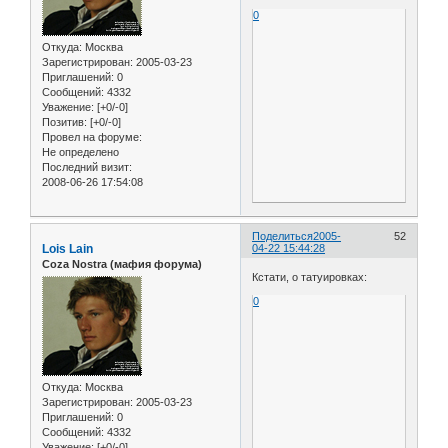
0
Откуда:
Москва
Зарегистрирован
: 2005-03-23
Приглашений:
0
Сообщений:
4332
Уважение:
[+0/-0]
Позитив:
[+0/-0]
Провел на форуме:
Не определено
Последний визит:
2008-06-26 17:54:08
Поделиться
2005-
52
Lois Lain
04-22 15:44:28
Coza Nostra (мафия форума)
Кстати, о татуировках:
0
Откуда:
Москва
Зарегистрирован
: 2005-03-23
Приглашений:
0
Сообщений:
4332
Уважение:
[+0/-0]