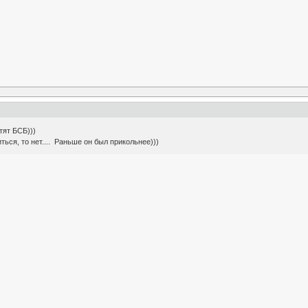
тят БСБ)))
иться, то нет.... Раньше он был прикольнее)))