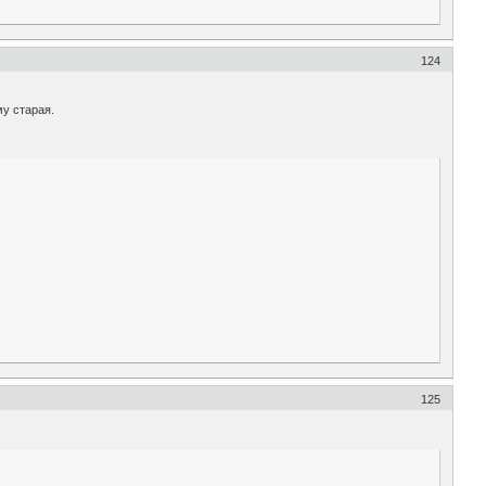
124
му старая.
125