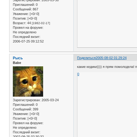
Приглашений:
0
Сообщений:
867
Уважение:
[+0/-0]
Позитив:
[+0/-0]
Возраст:
44
[1982-02-17]
Провел на форуме:
Не определено
Последний визит:
2006-07-25 09:12:52
Рысь
Поделиться
2005-08-02 01:29:24
Babe
какие кедики)))) я прям помолодела! 
0
Зарегистрирован
: 2005-03-24
Приглашений:
0
Сообщений:
399
Уважение:
[+0/-0]
Позитив:
[+0/-0]
Провел на форуме:
Не определено
Последний визит:
2007-08-25 02:30:32