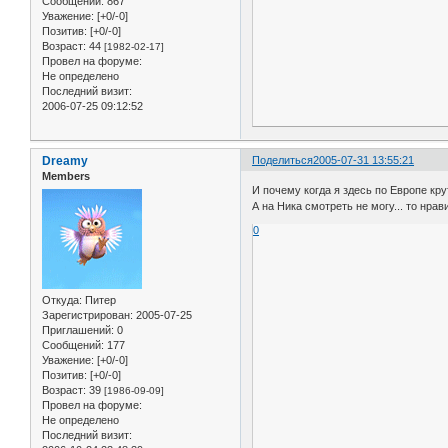
Сообщений:
867
Уважение:
[+0/-0]
Позитив:
[+0/-0]
Возраст:
44
[1982-02-17]
Провел на форуме:
Не определено
Последний визит:
2006-07-25 09:12:52
Dreamy
Поделиться
2005-07-31 13:55:21
Members
И почему когда я здесь по Европе кру
А на Ника смотреть не могу... то нрав
0
Откуда:
Питер
Зарегистрирован
: 2005-07-25
Приглашений:
0
Сообщений:
177
Уважение:
[+0/-0]
Позитив:
[+0/-0]
Возраст:
39
[1986-09-09]
Провел на форуме:
Не определено
Последний визит: