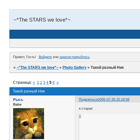
~*The STARS we love*~
Привет, Гость!
Войдите
или
зарегистрируйтесь
.
»
~*The STARS we love*~
»
Photo Gallery
»
Такой разный Ник
Страница:
«
1
2
3
4
5
6
»
Такой разный Ник
Рысь
Поделиться
2005-07-30 20:18:58
Babe
я старая
0