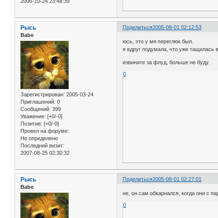
2006-10-24 23:48:39
Рысь
Поделиться
2005-08-01 02:12:53
Babe
юсь, это у мя переглюк был.
я вдруг подумала, что уже тащилась в
извините за флуд, больше не буду.
0
Зарегистрирован
: 2005-03-24
Приглашений:
0
Сообщений:
399
Уважение:
[+0/-0]
Позитив:
[+0/-0]
Провел на форуме:
Не определено
Последний визит:
2007-08-25 02:30:32
Рысь
Поделиться
2005-08-01 02:27:01
Babe
не, он сам обкарнался, когда они с п
0