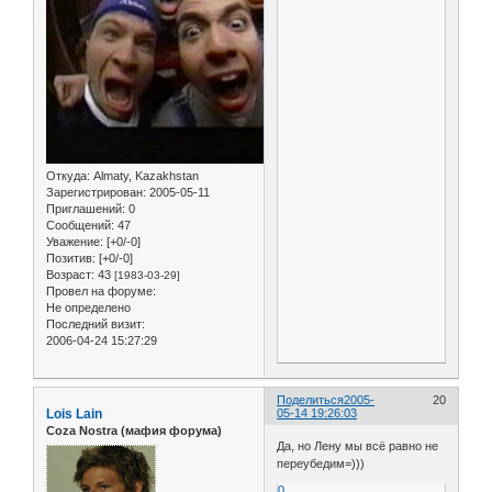
Откуда:
Almaty, Kazakhstan
Зарегистрирован
: 2005-05-11
Приглашений:
0
Сообщений:
47
Уважение:
[+0/-0]
Позитив:
[+0/-0]
Возраст:
43
[1983-03-29]
Провел на форуме:
Не определено
Последний визит:
2006-04-24 15:27:29
Поделиться
2005-
20
Lois Lain
05-14 19:26:03
Coza Nostra (мафия форума)
Да, но Лену мы всё равно не
переубедим=)))
0