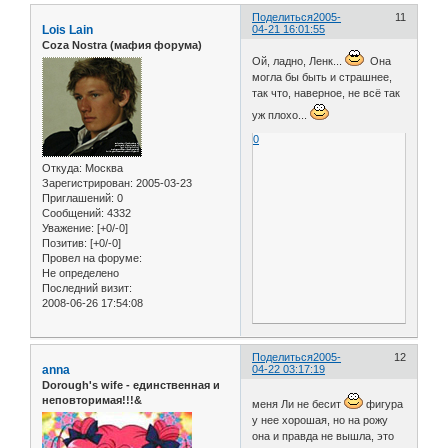
Поделиться
2005-
11
Lois Lain
04-21 16:01:55
Coza Nostra (мафия форума)
Ой, ладно, Ленк...
Она
могла бы быть и страшнее,
так что, наверное, не всё так
уж плохо...
0
Откуда:
Москва
Зарегистрирован
: 2005-03-23
Приглашений:
0
Сообщений:
4332
Уважение:
[+0/-0]
Позитив:
[+0/-0]
Провел на форуме:
Не определено
Последний визит:
2008-06-26 17:54:08
Поделиться
2005-
12
anna
04-22 03:17:19
Dorough's wife - единственная и
неповторимая!!!&
меня Ли не бесит
фигура
у нее хорошая, но на рожу
она и правда не вышла, это