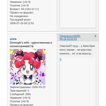
Уважение:
[+0/-0]
Позитив:
[+0/-0]
Возраст:
44
[1982-02-17]
Провел на форуме:
Не определено
Последний визит:
2006-07-25 09:12:52
Поделиться
2005-
9
anna
04-19 22:02:41
Dorough's wife - единственная и
Ужасный? нууу... у Кева Крис
неповторимая!!!&
ничо, милая... не крастока
конечно... но и не монстр...
0
Зарегистрирован
: 2005-03-22
Приглашений:
0
Сообщений:
2861
Уважение:
[+0/-0]
Позитив:
[+0/-0]
Провел на форуме: