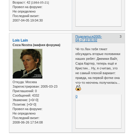
Возраст:
42
[1984-05-21]
Провел на форуме:
Не определено
Последний визит:
2007-04-05 19:04:30
Поделиться
2005-
3
Lois Lain
04-17 22:31:02
Coza Nostra (мафия форума)
Чё-то Лен тебя тянет
обсуждать вторые половинки
наших ребят: Джемми Вайт,
Сара Картер, теперь ещё и
Кристин... Ну, я считаю, это
не самый плохой вариант:
правда, на первой фотке она
Откуда:
Москва
что-то неочень получилась...
Зарегистрирован
: 2005-03-23
Приглашений:
0
Сообщений:
4332
0
Уважение:
[+0/-0]
Позитив:
[+0/-0]
Провел на форуме:
Не определено
Последний визит:
2008-06-26 17:54:08