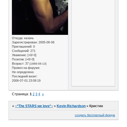
Откуда:
казань
Зарегистрирован
: 2005-06-06
Приглашений:
0
Сообщений:
271
Уважение:
[+0/-0]
Позитив:
[+0/-0]
Возраст:
37
[1988-08-13]
Провел на форуме:
Не определено
Последний визит:
2006-07-01 23:09:19
Страница:
1
2
3
4
»
»
~*The STARS we love*~
»
Kevin Richardson
»
Кристин
создать бесплатный форум