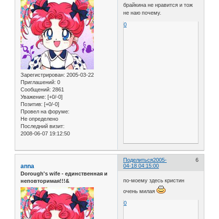
брайкина не нравится и тож
не наю почему.
0
Зарегистрирован
: 2005-03-22
Приглашений:
0
Сообщений:
2861
Уважение:
[+0/-0]
Позитив:
[+0/-0]
Провел на форуме:
Не определено
Последний визит:
2008-06-07 19:12:50
Поделиться
2005-
6
anna
04-18 04:15:00
Dorough's wife - единственная и
по-моему здесь кристин
неповторимая!!!&
очень милая
0