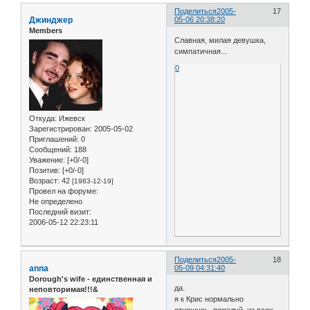
Поделиться
2005-
17
Джинджер
05-06 20:38:20
Members
Славная, милая девушка,
симпатичная...
0
Откуда:
Ижевск
Зарегистрирован
: 2005-05-02
Приглашений:
0
Сообщений:
188
Уважение:
[+0/-0]
Позитив:
[+0/-0]
Возраст:
42
[1983-12-19]
Провел на форуме:
Не определено
Последний визит:
2006-05-12 22:23:11
Поделиться
2005-
18
anna
05-09 04:31:40
Dorough's wife - единственная и
да.
неповторимая!!!&
я к Крис нормально