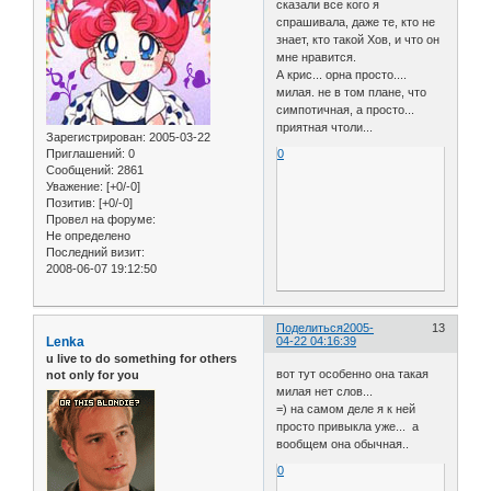
сказали все кого я
спрашивала, даже те, кто не
знает, кто такой Хов, и что он
мне нравится.
А крис... орна просто....
милая. не в том плане, что
симпотичная, а просто...
приятная чтоли...
Зарегистрирован
: 2005-03-22
Приглашений:
0
0
Сообщений:
2861
Уважение:
[+0/-0]
Позитив:
[+0/-0]
Провел на форуме:
Не определено
Последний визит:
2008-06-07 19:12:50
Поделиться
2005-
13
Lenka
04-22 04:16:39
u live to do something for others
вот тут особенно она такая
not only for you
милая нет слов...
=) на самом деле я к ней
просто привыкла уже... а
вообщем она обычная..
0