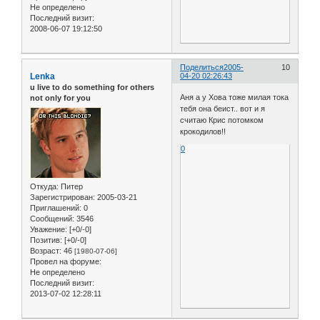
Не определено
Последний визит:
2008-06-07 19:12:50
Поделиться
2005-
10
Lenka
04-20 02:26:43
u live to do something for others
Аня а у Хова тоже милая тока
not only for you
тебя она беист.. вот и я
считаю Крис потомком
крокодилов!!
0
Откуда:
Питер
Зарегистрирован
: 2005-03-21
Приглашений:
0
Сообщений:
3546
Уважение:
[+0/-0]
Позитив:
[+0/-0]
Возраст:
46
[1980-07-06]
Провел на форуме:
Не определено
Последний визит:
2013-07-02 12:28:11