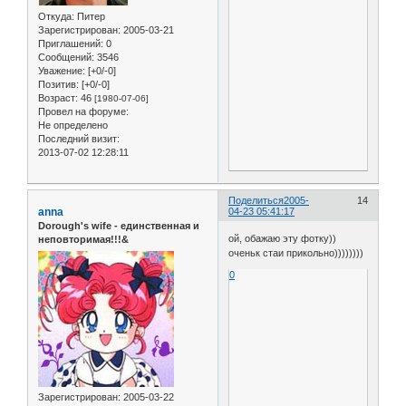
Откуда:
Питер
Зарегистрирован
: 2005-03-21
Приглашений:
0
Сообщений:
3546
Уважение:
[+0/-0]
Позитив:
[+0/-0]
Возраст:
46
[1980-07-06]
Провел на форуме:
Не определено
Последний визит:
2013-07-02 12:28:11
Поделиться
2005-
14
anna
04-23 05:41:17
Dorough's wife - единственная и
ой, обажаю эту фотку))
неповторимая!!!&
оченьк стаи прикольно))))))))
0
Зарегистрирован
: 2005-03-22