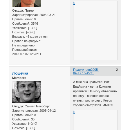
0
Откуда:
Питер
Зарегистрирован
: 2005-03-21
Приглашений:
0
Сообщений:
3546
Уважение:
[+0/-0]
Позитив:
[+0/-0]
Возраст:
46
[1980-07-06]
Провел на форуме:
Не определено
Последний визит:
2013-07-02 12:28:11
Поделиться
2005-
2
Люшечка
04-17 15:45:15
Members
А мне она нравится. Вот
Брайкина - нет, а Кристин
нравится! Не могу объяснить
почему - внешне она не
очень, просто они с Кевом
хорошо смотрятся. ИМХО!
Откуда:
Санкт-Петербург
Зарегистрирован
: 2005-04-12
0
Приглашений:
0
Сообщений:
35
Уважение:
[+0/-0]
Позитив:
[+0/-0]