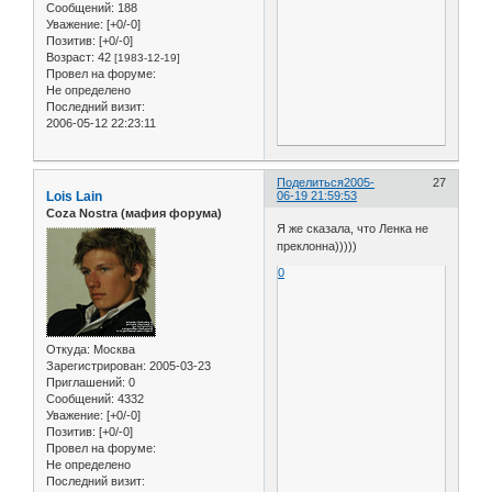
Сообщений:
188
Уважение:
[+0/-0]
Позитив:
[+0/-0]
Возраст:
42
[1983-12-19]
Провел на форуме:
Не определено
Последний визит:
2006-05-12 22:23:11
Поделиться
2005-
27
Lois Lain
06-19 21:59:53
Coza Nostra (мафия форума)
Я же сказала, что Ленка не
преклонна)))))
0
Откуда:
Москва
Зарегистрирован
: 2005-03-23
Приглашений:
0
Сообщений:
4332
Уважение:
[+0/-0]
Позитив:
[+0/-0]
Провел на форуме:
Не определено
Последний визит: