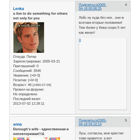
Поделиться
2005-
4
Lenka
04-18 00:08:25
u live to do something for others
Лойс ну куда без них.. они ж
not only for you
всетаки вторые половинки!
Тем более у Кева скоро 5 лет
как женат!
0
Откуда:
Питер
Зарегистрирован
: 2005-03-21
Приглашений:
0
Сообщений:
3546
Уважение:
[+0/-0]
Позитив:
[+0/-0]
Возраст:
46
[1980-07-06]
Провел на форуме:
Не определено
Последний визит:
2013-07-02 12:28:11
Поделиться
2005-
5
anna
04-18 04:10:14
Dorough's wife - единственная и
Луш, согласна, мне кристин
неповторимая!!!&
тоже нравится. а вот