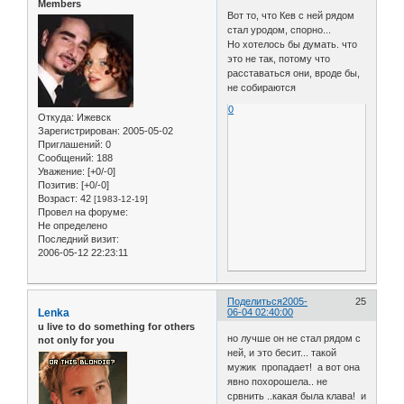
Members
Вот то, что Кев с ней рядом
стал уродом, спорно...
Но хотелось бы думать. что
это не так, потому что
расставаться они, вроде бы,
не собираются
0
Откуда:
Ижевск
Зарегистрирован
: 2005-05-02
Приглашений:
0
Сообщений:
188
Уважение:
[+0/-0]
Позитив:
[+0/-0]
Возраст:
42
[1983-12-19]
Провел на форуме:
Не определено
Последний визит:
2006-05-12 22:23:11
Поделиться
2005-
25
Lenka
06-04 02:40:00
u live to do something for others
но лучше он не стал рядом с
not only for you
ней, и это бесит... такой
мужик пропадает! а вот она
явно похорошела.. не
срвнить ..какая была клава! и