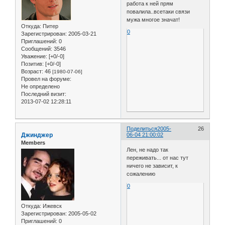
работа к ней прям
повалила..всетаки связи
мужа многое значат!
Откуда:
Питер
0
Зарегистрирован
: 2005-03-21
Приглашений:
0
Сообщений:
3546
Уважение:
[+0/-0]
Позитив:
[+0/-0]
Возраст:
46
[1980-07-06]
Провел на форуме:
Не определено
Последний визит:
2013-07-02 12:28:11
Поделиться
2005-
26
Джинджер
06-04 21:00:02
Members
Лен, не надо так
переживать... от нас тут
ничего не зависит, к
сожалению
0
Откуда:
Ижевск
Зарегистрирован
: 2005-05-02
Приглашений:
0