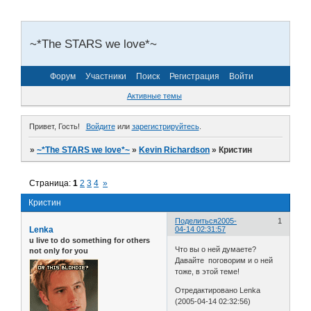
~*The STARS we love*~
Форум
Участники
Поиск
Регистрация
Войти
Активные темы
Привет, Гость!
Войдите
или
зарегистрируйтесь
.
»
~*The STARS we love*~
»
Kevin Richardson
»
Кристин
Страница:
1
2
3
4
»
Кристин
Поделиться
2005-
1
Lenka
04-14 02:31:57
u live to do something for others
Что вы о ней думаете?
not only for you
Давайте поговорим и о ней
тоже, в этой теме!
Отредактировано Lenka
(2005-04-14 02:32:56)