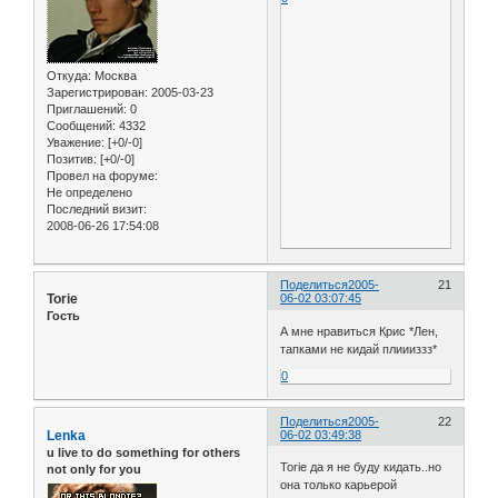
Откуда:
Москва
Зарегистрирован
: 2005-03-23
Приглашений:
0
Сообщений:
4332
Уважение:
[+0/-0]
Позитив:
[+0/-0]
Провел на форуме:
Не определено
Последний визит:
2008-06-26 17:54:08
Поделиться
2005-
21
Torie
06-02 03:07:45
Гость
А мне нравиться Крис *Лен,
тапками не кидай плиииззз*
0
Поделиться
2005-
22
Lenka
06-02 03:49:38
u live to do something for others
Torie да я не буду кидать..но
not only for you
она только карьерой