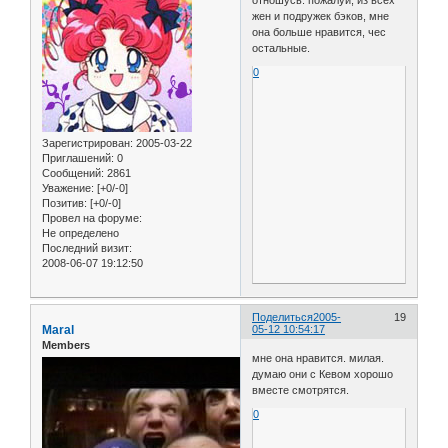
отношусь. пожалуй, из всех
жен и подружек бэков, мне
она больше нравится, чес
остальные.
0
Зарегистрирован
: 2005-03-22
Приглашений:
0
Сообщений:
2861
Уважение:
[+0/-0]
Позитив:
[+0/-0]
Провел на форуме:
Не определено
Последний визит:
2008-06-07 19:12:50
Поделиться
2005-
19
Maral
05-12 10:54:17
Members
мне она нравится. милая.
думаю они с Кевом хорошо
вместе смотрятся.
0