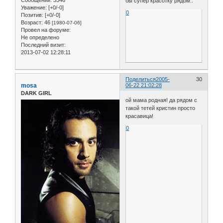
Сообщений:
3546
бы супер красотку рядом..
Уважение:
[+0/-0]
0
Позитив:
[+0/-0]
Возраст:
46
[1980-07-06]
Провел на форуме:
Не определено
Последний визит:
2013-07-02 12:28:11
Поделиться
2005-
30
mosa
06-22 21:02:28
DARK GIRL
ой мама родная! да рядом с
такой тетей кристин просто
красавица!
0