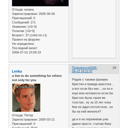
Откуда:
казань
Зарегистрирован
: 2005-06-06
Приглашений:
0
Сообщений:
271
Уважение:
[+0/-0]
Позитив:
[+0/-0]
Возраст:
37
[1988-08-13]
Провел на форуме:
Не определено
Последний визит:
2006-07-01 23:09:19
Поделиться
2005-
29
Lenka
06-22 18:11:57
u live to do something for others
Рядом с такими фанами
not only for you
Кристин и правда красотка ..
а вот если без них... хи хи и
еще мне интересно если бы
Кристин была такая же
толстая.. ну за 10 лет пока
Кев ее ждал потолстела ..он
бы на ней женился?
Откуда:
Питер
да и я не переживаю уже
Зарегистрирован
: 2005-03-21
Приглашений:
0
давно просто считаю Кеву