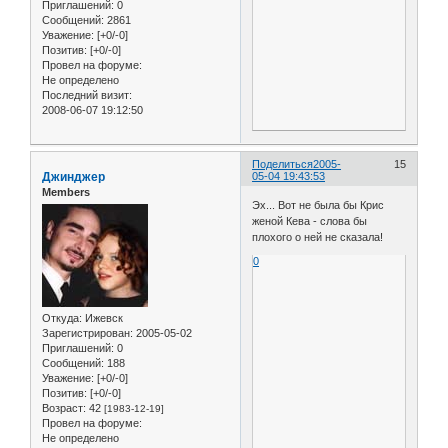
Приглашений:
0
Сообщений:
2861
Уважение:
[+0/-0]
Позитив:
[+0/-0]
Провел на форуме:
Не определено
Последний визит:
2008-06-07 19:12:50
Поделиться
2005-
15
Джинджер
05-04 19:43:53
Members
Эх... Вот не была бы Крис
женой Кева - слова бы
плохого о ней не сказала!
0
Откуда:
Ижевск
Зарегистрирован
: 2005-05-02
Приглашений:
0
Сообщений:
188
Уважение:
[+0/-0]
Позитив:
[+0/-0]
Возраст:
42
[1983-12-19]
Провел на форуме:
Не определено