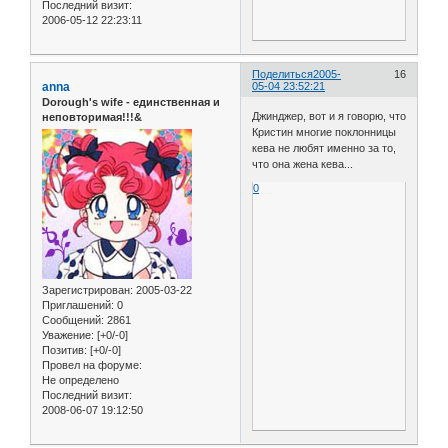
Последний визит:
2006-05-12 22:23:11
Поделиться
2005-
16
anna
05-04 23:52:21
Dorough's wife - единственная и
Джинджер, вот и я говорю, что
неповторимая!!!&
Кристин многие поклонницы
кева не любят именно за то,
что она жена кева...
0
Зарегистрирован
: 2005-03-22
Приглашений:
0
Сообщений:
2861
Уважение:
[+0/-0]
Позитив:
[+0/-0]
Провел на форуме:
Не определено
Последний визит:
2008-06-07 19:12:50