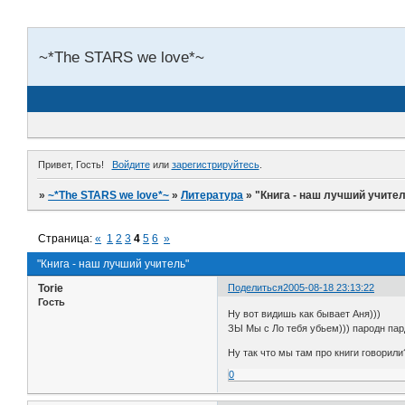
~*The STARS we love*~
Привет, Гость!
Войдите
или
зарегистрируйтесь
.
»
~*The STARS we love*~
»
Литература
»
"Книга - наш лучший учите
Страница:
«
1
2
3
4
5
6
»
"Книга - наш лучший учитель"
Torie
Поделиться
2005-08-18 23:13:22
Гость
Ну вот видишь как бывает Аня)))
ЗЫ Мы с Ло тебя убьем))) пародн па
Ну так что мы там про книги говорили
0