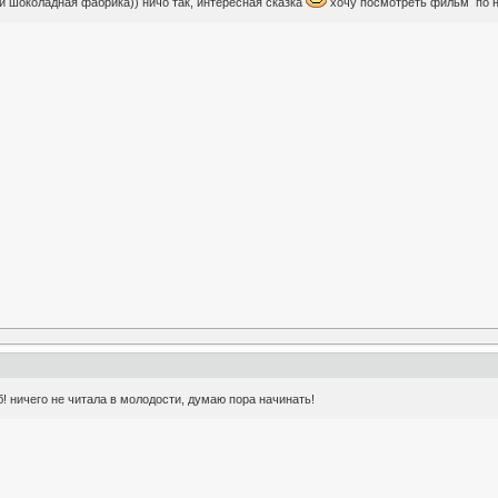
 и шоколадная фабрика)) ничо так, интересная сказка
хочу посмотреть фильм по не
! ничего не читала в молодости, думаю пора начинать!