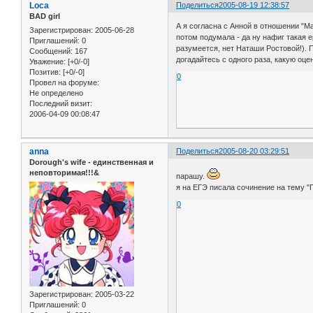
Loca
Поделиться
2005-08-19 12:38:57
BAD girl
А я согласна с Анной в отношении "Ма
Зарегистрирован
: 2005-06-28
потом подумала - да ну нафиг такая е
Приглашений:
0
разумеется, нет Наташи Ростовой!). 
Сообщений:
167
догадайтесь с одного раза, какую оц
Уважение:
[+0/-0]
Позитив:
[+0/-0]
0
Провел на форуме:
Не определено
Последний визит:
2006-04-09 00:08:47
anna
Поделиться
2005-08-20 03:29:51
Dorough's wife - единственная и
неповторимая!!!&
парашу.
я на ЕГЭ писала сочинение на тему "П
0
Зарегистрирован
: 2005-03-22
Приглашений:
0