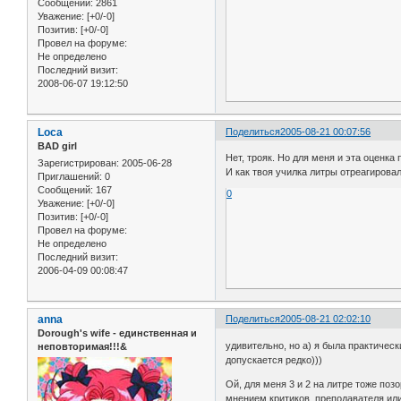
Сообщений:
2861
Уважение:
[+0/-0]
Позитив:
[+0/-0]
Провел на форуме:
Не определено
Последний визит:
2008-06-07 19:12:50
Loca
Поделиться
2005-08-21 00:07:56
BAD girl
Нет, трояк. Но для меня и эта оценк
Зарегистрирован
: 2005-06-28
И как твоя училка литры отреагирова
Приглашений:
0
Сообщений:
167
0
Уважение:
[+0/-0]
Позитив:
[+0/-0]
Провел на форуме:
Не определено
Последний визит:
2006-04-09 00:08:47
anna
Поделиться
2005-08-21 02:02:10
Dorough's wife - единственная и
удивительно, но а) я была практичес
неповторимая!!!&
допускается редко)))
Ой, для меня 3 и 2 на литре тоже позо
мнением критиков, преподавателя или 