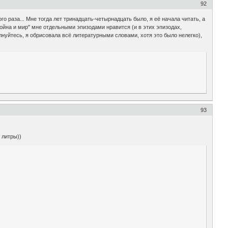
92
го раза... Мне тогда лет тринадцать-четырнадцать было, я её начала читать, а
"Война и мир" мне отдельными эпизодами нравится (и в этих эпизодах,
лнуйтесь, я обрисовала всё литературными словами, хотя это было нелегко),
93
 литры))