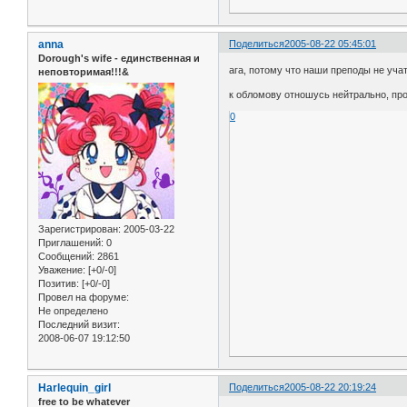
anna
Поделиться
2005-08-22 05:45:01
Dorough's wife - единственная и
ага, потому что наши преподы не уча
неповторимая!!!&
к обломову отношусь нейтрально, проч
0
Зарегистрирован
: 2005-03-22
Приглашений:
0
Сообщений:
2861
Уважение:
[+0/-0]
Позитив:
[+0/-0]
Провел на форуме:
Не определено
Последний визит:
2008-06-07 19:12:50
Harlequin_girl
Поделиться
2005-08-22 20:19:24
free to be whatever