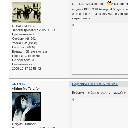
Ого, как вы разошлись!
Так, про 
на днях ВСЕГО Ж.Амаду. И безумно го
А еще прочитала сказку Чарли и шоко
вырастаешь...
0
Откуда:
Москва
Зарегистрирован
: 2005-06-23
Приглашений:
0
Сообщений:
202
Уважение:
[+0/-0]
Позитив:
[+0/-0]
Возраст:
38
[1988-06-18]
Провел на форуме:
Не определено
Последний визит:
2006-12-17 12:58:42
~Natali~
Поделиться
2005-08-22 20:30:32
~Bring Me To Life~
Вобщем что бы не грузится, давайте 
0
Откуда:
Ангарск