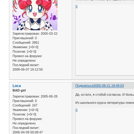
0
Зарегистрирован
: 2005-03-22
Приглашений:
0
Сообщений:
2861
Уважение:
[+0/-0]
Позитив:
[+0/-0]
Провел на форуме:
Не определено
Последний визит:
2008-06-07 19:12:50
Loca
Поделиться
2005-08-21 18:49:03
BAD girl
Да, кстати, я стобой согласна. И бо
Зарегистрирован
: 2005-06-28
Приглашений:
0
Из школьного курса литературы помню,
Сообщений:
167
Уважение:
[+0/-0]
0
Позитив:
[+0/-0]
Провел на форуме:
Не определено
Последний визит:
2006-04-09 00:08:47