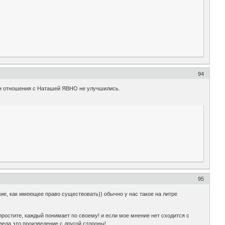
94
наши отношения с Наташей ЯВНО не улучшились.
95
ие, как имеющее право существовать)) обычно у нас такое на литре
Но простите, каждый понимает по своему! и если мое мнение нет сходится с
идела это произведение с другой стороны!