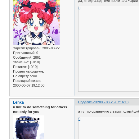
да, я год назад тоже прочитала Чарли
0
Зарегистрирован
: 2005-03-22
Приглашений:
0
Сообщений:
2861
Уважение:
[+0/-0]
Позитив:
[+0/-0]
Провел на форуме:
Не определено
Последний визит:
2008-06-07 19:12:50
Lenka
Поделиться
2005-08-25 07:16:13
u live to do something for others
я тут по сравнению с вами полный дуб
not only for you
0