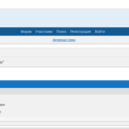
Форум
Участники
Поиск
Регистрация
Войти
Активные темы
ль"
рдон
?