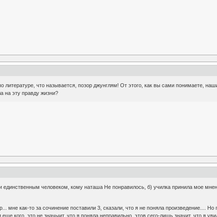
а по литературе, что называется, позор джунглям! От этого, как вы сами понимаете, 
ла на эту правду жизни?
ки единственным человеком, кому наташа Не понравилось, б) училка принила мое мнен
р... мне как-то за сочинение поставили 3, сказали, что я не поняла произведение.... 
еще кого, это не значыит, что я поняла неправильно, этов сего-лишь значит, что я ув