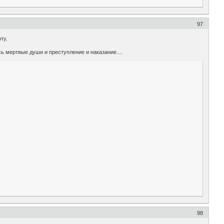
97
ту.
сь мертвые души и преступление и наказание....
98