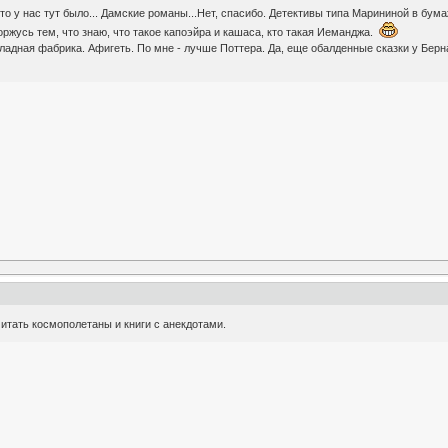
что у нас тут было... Дамские романы...Нет, спасибо. Детективы типа Марининой в бум
ржусь тем, что знаю, что такое капоэйра и кашаса, кто такая Иеманджа.
ладная фабрика. Афигеть. По мне - лучше Поттера. Да, еще обалденные сказки у Бер
читать космополетаны и книги с анекдотами.