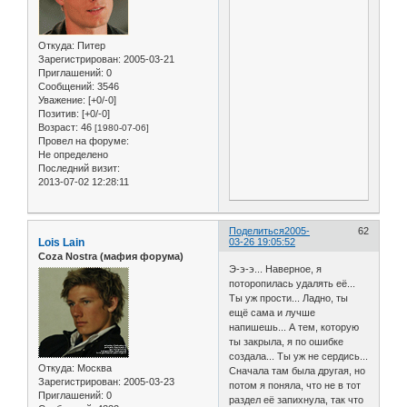
Откуда:
Питер
Зарегистрирован
: 2005-03-21
Приглашений:
0
Сообщений:
3546
Уважение:
[+0/-0]
Позитив:
[+0/-0]
Возраст:
46
[1980-07-06]
Провел на форуме:
Не определено
Последний визит:
2013-07-02 12:28:11
Поделиться
2005-
62
Lois Lain
03-26 19:05:52
Coza Nostra (мафия форума)
Э-э-э... Наверное, я
поторопилась удалять её...
Ты уж прости... Ладно, ты
ещё сама и лучше
напишешь... А тем, которую
ты закрыла, я по ошибке
создала... Ты уж не сердись...
Откуда:
Москва
Сначала там была другая, но
Зарегистрирован
: 2005-03-23
потом я поняла, что не в тот
Приглашений:
0
раздел её запихнула, так что