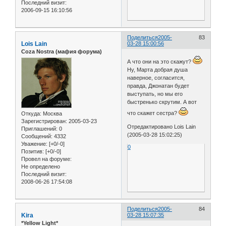
Последний визит:
2006-09-15 16:10:56
Поделиться
2005-
83
Lois Lain
03-28 15:00:56
Coza Nostra (мафия форума)
А что они на это скажут?
Ну, Марта добрая душа
наверное, согласится,
правда, Джонатан будет
выступать, но мы его
быстренько скрутим. А вот
что скажет сестра?
Откуда:
Москва
Зарегистрирован
: 2005-03-23
Отредактировано Lois Lain
Приглашений:
0
(2005-03-28 15:02:25)
Сообщений:
4332
Уважение:
[+0/-0]
0
Позитив:
[+0/-0]
Провел на форуме:
Не определено
Последний визит:
2008-06-26 17:54:08
Поделиться
2005-
84
Kira
03-28 15:07:35
*Yellow Light*