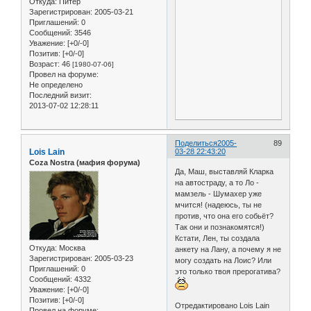
Откуда:
Питер
Зарегистрирован
: 2005-03-21
Приглашений:
0
Сообщений:
3546
Уважение:
[+0/-0]
Позитив:
[+0/-0]
Возраст:
46
[1980-07-06]
Провел на форуме:
Не определено
Последний визит:
2013-07-02 12:28:11
Поделиться
2005-
89
Lois Lain
03-28 22:43:20
Coza Nostra (мафия форума)
Да, Маш, выставляй Кларка
на автостраду, а то Ло -
мамзель - Шумахер уже
мчится! (надеюсь, ты не
против, что она его собьёт?
Так они и познакомятся!)
Кстати, Лен, ты создала
Откуда:
Москва
анкету на Лану, а почему я не
Зарегистрирован
: 2005-03-23
могу создать на Лоис? Или
Приглашений:
0
это только твоя прерогатива?
Сообщений:
4332
Уважение:
[+0/-0]
Позитив:
[+0/-0]
Отредактировано Lois Lain
Провел на форуме: