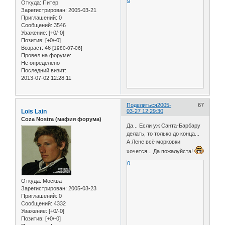
Откуда:
Питер
Зарегистрирован
: 2005-03-21
Приглашений:
0
Сообщений:
3546
Уважение:
[+0/-0]
Позитив:
[+0/-0]
Возраст:
46
[1980-07-06]
Провел на форуме:
Не определено
Последний визит:
2013-07-02 12:28:11
Поделиться
2005-
67
Lois Lain
03-27 12:29:30
Coza Nostra (мафия форума)
Да... Если уж Санта-Барбару
делать, то только до конца...
А Лене всё морковки
хочется... Да пожалуйста!
0
Откуда:
Москва
Зарегистрирован
: 2005-03-23
Приглашений:
0
Сообщений:
4332
Уважение:
[+0/-0]
Позитив:
[+0/-0]