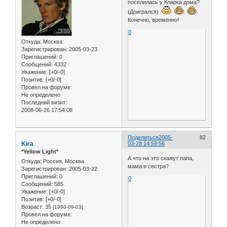
поселилась у Кларка дома?
(Доигрался)
Конечно, временно!
0
Откуда:
Москва
Зарегистрирован
: 2005-03-23
Приглашений:
0
Сообщений:
4332
Уважение:
[+0/-0]
Позитив:
[+0/-0]
Провел на форуме:
Не определено
Последний визит:
2008-06-26 17:54:08
Поделиться
2005-
82
Kira
03-28 14:59:56
*Yellow Light*
А что на это скажут папа,
Откуда:
Россия, Москва
мама и сестра?
Зарегистрирован
: 2005-03-22
Приглашений:
0
0
Сообщений:
585
Уважение:
[+0/-0]
Позитив:
[+0/-0]
Возраст:
35
[1990-09-03]
Провел на форуме:
Не определено