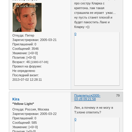
про сестру Кларка с
криптона..там такая
страшила ее играет ужас...
ну пусть станет плохой и
будет пакостить Лане и
Кларку =))
0
Откуда:
Питер
Зарегистрирован
: 2005-03-21
Приглашений:
0
Сообщений:
3546
Уважение:
[+0/-0]
Позитив:
[+0/-0]
Возраст:
46
[1980-07-06]
Провел на форуме:
Не определено
Последний визит:
2013-07-02 12:28:11
Поделиться
2005-
79
Kira
03-28 09:21:58
*Yellow Light*
Лен, а почему я не могу в
Откуда:
Россия, Москва
Тэлоне ответить?
Зарегистрирован
: 2005-03-22
Приглашений:
0
0
Сообщений:
585
Уважение:
[+0/-0]
Позитив:
[+0/-0]