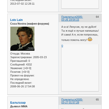
2013-07-02 12:28:11
Поделиться
2005-
64
Lois Lain
03-26 19:54:15
Coza Nostra (мафия форума)
А-а-а! Ленусик, ну не дуйся!
Ты ж ещё и лучше напишешь!
И сама! А я, если попросишь,
только помочь могу!
0
Откуда:
Москва
Зарегистрирован
: 2005-03-23
Приглашений:
0
Сообщений:
4332
Уважение:
[+0/-0]
Позитив:
[+0/-0]
Провел на форуме:
Не определено
Последний визит:
2008-06-26 17:54:08
Поделиться
2005-
65
Бальтазар
03-27 01:57:28
Дьявол ММА