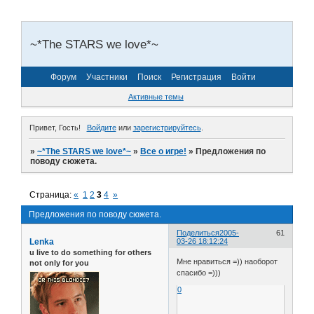
~*The STARS we love*~
Форум
Участники
Поиск
Регистрация
Войти
Активные темы
Привет, Гость!
Войдите
или
зарегистрируйтесь
.
»
~*The STARS we love*~
»
Все о игре!
»
Предложения по
поводу сюжета.
Страница:
«
1
2
3
4
»
Предложения по поводу сюжета.
Поделиться
2005-
61
Lenka
03-26 18:12:24
u live to do something for others
Мне нравиться =)) наоборот
not only for you
спасибо =)))
0