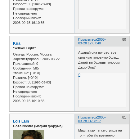
Возраст:
35
[1990-09-03]
Провел на форуме:
Не определено
Последний визит:
2006-09-15 16:10:56
Поделиться
2005-
80
Kira
03-28 12:07:40
*Yellow Light*
А давай она почувствует
Откуда:
Россия, Москва
сильную головную боль...
Зарегистрирован
: 2005-03-22
Давай ты будешь голосом
Приглашений:
0
Джор-Эла?
Сообщений:
585
Уважение:
[+0/-0]
0
Позитив:
[+0/-0]
Возраст:
35
[1990-09-03]
Провел на форуме:
Не определено
Последний визит:
2006-09-15 16:10:56
Поделиться
2005-
81
Lois Lain
03-28 14:58:17
Coza Nostra (мафия форума)
Маш, а как ты смотришь на
то, чтобы Ло временно