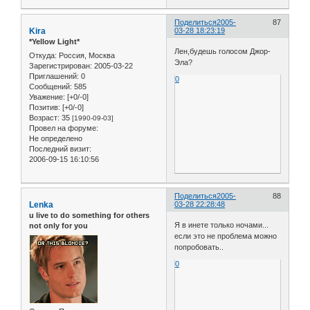
Поделиться
2005-
87
Kira
03-28 18:23:19
*Yellow Light*
Лен,будешь голосом Джор-
Откуда:
Россия, Москва
Эла?
Зарегистрирован
: 2005-03-22
Приглашений:
0
0
Сообщений:
585
Уважение:
[+0/-0]
Позитив:
[+0/-0]
Возраст:
35
[1990-09-03]
Провел на форуме:
Не определено
Последний визит:
2006-09-15 16:10:56
Поделиться
2005-
88
Lenka
03-28 22:28:48
u live to do something for others
Я в инете только ночами...
not only for you
если это не проблема можно
попробовать..
0