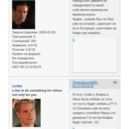
Народ а вот давайте ка
определимся в какой
собственно промежуток
времени играть
будем...скажем был ли Лекс
уже на острове...раюотает ли
он в Луторкорп, уничтожил ли
Зарегистрирован
: 2005-03-26
Кларк уже корабль...
Приглашений:
0
0
Сообщений:
282
Уважение:
[+0/-0]
Позитив:
[+0/-0]
Провел на форуме:
Не определено
Последний визит:
2007-08-13 22:56:03
Поделиться
2005-
66
Lenka
03-27 04:19:33
u live to do something for others
Я хочу чтобы у Кларка и
not only for you
Ланы была любовь ну хоть
тут пусть будет любовь а?? А
то Смолвиль уже не могу
смареть спокойно! Маша что
думаешь? А сестра Кларка
будет против =)))
0