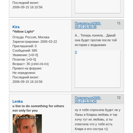
Последний визит:
2006-09-15 16:10:56
Поделиться
2005-
71
Kira
03-27 21:50:38
*Yellow Light*
А... Теперь поняла... Давай
Откуда:
Россия, Москва
она будет против после той
Зарегистрирован
: 2005-03-22
истории с ведьмами
Приглашений:
0
Сообщений:
585
0
Уважение:
[+0/-0]
Позитив:
[+0/-0]
Возраст:
35
[1990-09-03]
Провел на форуме:
Не определено
Последний визит:
2006-09-15 16:10:56
Поделиться
2005-
72
Lenka
03-27 21:51:43
u live to do something for others
ну я тебя спросила будет ли у
not only for you
Ланы и Кларка любовь я так
хочу тут их любовь, а ты
ответила что у тебя есть
Кларк и его сестра =))