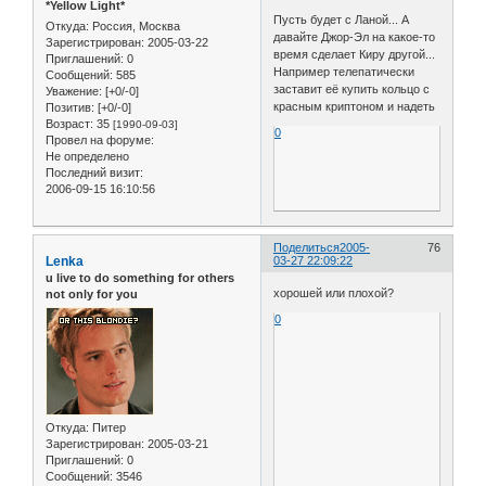
*Yellow Light*
Пусть будет с Ланой... А
Откуда:
Россия, Москва
давайте Джор-Эл на какое-то
Зарегистрирован
: 2005-03-22
время сделает Киру другой...
Приглашений:
0
Например телепатически
Сообщений:
585
заставит её купить кольцо с
Уважение:
[+0/-0]
красным криптоном и надеть
Позитив:
[+0/-0]
Возраст:
35
[1990-09-03]
0
Провел на форуме:
Не определено
Последний визит:
2006-09-15 16:10:56
Поделиться
2005-
76
Lenka
03-27 22:09:22
u live to do something for others
хорошей или плохой?
not only for you
0
Откуда:
Питер
Зарегистрирован
: 2005-03-21
Приглашений:
0
Сообщений:
3546