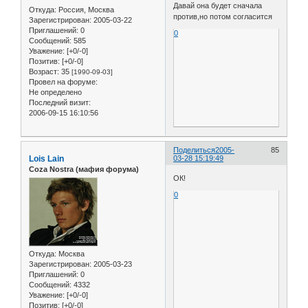
Давай она будет сначала
Откуда:
Россия, Москва
против,но потом согласится
Зарегистрирован
: 2005-03-22
Приглашений:
0
0
Сообщений:
585
Уважение:
[+0/-0]
Позитив:
[+0/-0]
Возраст:
35
[1990-09-03]
Провел на форуме:
Не определено
Последний визит:
2006-09-15 16:10:56
Поделиться
2005-
85
Lois Lain
03-28 15:19:49
Coza Nostra (мафия форума)
ОК!
0
Откуда:
Москва
Зарегистрирован
: 2005-03-23
Приглашений:
0
Сообщений:
4332
Уважение:
[+0/-0]
Позитив:
[+0/-0]