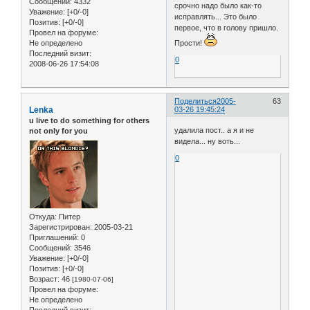
Сообщений:
4332
срочно надо было как-то
Уважение:
[+0/-0]
исправлять... Это было
Позитив:
[+0/-0]
первое, что в голову пришло.
Провел на форуме:
Прости!
Не определено
Последний визит:
0
2008-06-26 17:54:08
Поделиться
2005-
63
Lenka
03-26 19:45:24
u live to do something for others
удалила пост.. а я и не
not only for you
видела... ну воть...
0
Откуда:
Питер
Зарегистрирован
: 2005-03-21
Приглашений:
0
Сообщений:
3546
Уважение:
[+0/-0]
Позитив:
[+0/-0]
Возраст:
46
[1980-07-06]
Провел на форуме:
Не определено
Последний визит: