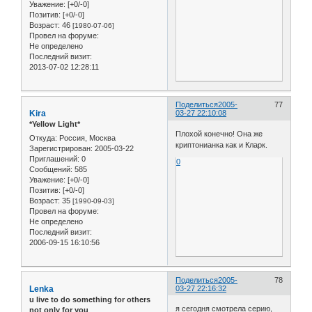
Уважение:
[+0/-0]
Позитив:
[+0/-0]
Возраст:
46
[1980-07-06]
Провел на форуме:
Не определено
Последний визит:
2013-07-02 12:28:11
Поделиться
2005-
77
Kira
03-27 22:10:08
*Yellow Light*
Плохой конечно! Она же
Откуда:
Россия, Москва
криптонианка как и Кларк.
Зарегистрирован
: 2005-03-22
Приглашений:
0
0
Сообщений:
585
Уважение:
[+0/-0]
Позитив:
[+0/-0]
Возраст:
35
[1990-09-03]
Провел на форуме:
Не определено
Последний визит:
2006-09-15 16:10:56
Поделиться
2005-
78
Lenka
03-27 22:16:32
u live to do something for others
я сегодня смотрела серию,
not only for you