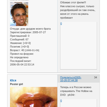
Обожаю этот филм!!!
Ник классно сыграл, только
раздобревший он там очень,
меня от этого на ржачь
пробивает
0
Откуда:
дом-дурдом моего брата
Зарегистрирован
: 2005-07-27
Приглашений:
0
Сообщений:
67
Уважение:
[+0/-0]
Позитив:
[+0/-0]
Возраст:
40
[1986-01-09]
Провел на форуме:
Не определено
Последний визит:
2006-05-04 22:53:14
Поделиться
2005-
34
Юся
10-26 07:44:38
Poster girl
Теперь и в России можно
спрашивать The Hollow на
DVD :ph34r:
0