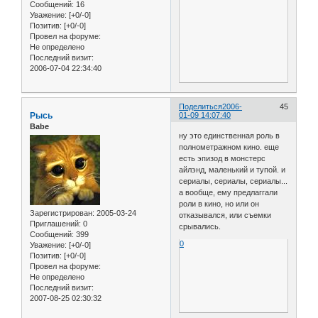
Сообщений:
16
Уважение:
[+0/-0]
Позитив:
[+0/-0]
Провел на форуме:
Не определено
Последний визит:
2006-07-04 22:34:40
Поделиться
2006-
45
Рысь
01-09 14:07:40
Babe
ну это единственная роль в
полнометражном кино. еще
есть эпизод в монстерс
айлэнд, маленький и тупой. и
сериалы, сериалы, сериалы...
а вообще, ему предлаггали
роли в кино, но или он
Зарегистрирован
: 2005-03-24
отказывался, или съемки
Приглашений:
0
срывались.
Сообщений:
399
0
Уважение:
[+0/-0]
Позитив:
[+0/-0]
Провел на форуме:
Не определено
Последний визит:
2007-08-25 02:30:32