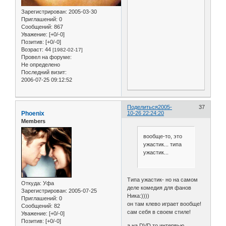
Зарегистрирован
: 2005-03-30
Приглашений:
0
Сообщений:
867
Уважение:
[+0/-0]
Позитив:
[+0/-0]
Возраст:
44
[1982-02-17]
Провел на форуме:
Не определено
Последний визит:
2006-07-25 09:12:52
Поделиться
2005-
37
Phoenix
10-26 22:24:20
Members
вообще-то, это
ужастик... типа
ужастик...
Типа ужастик- но на самом
Откуда:
Уфа
деле комедия для фанов
Зарегистрирован
: 2005-07-25
Ника:))))
Приглашений:
0
он там клево играет вообще!
Сообщений:
82
сам себя в своем стиле!
Уважение:
[+0/-0]
Позитив:
[+0/-0]
а на DVD то интервью