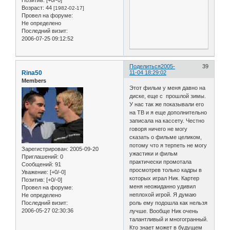
Позитив:
[+0/-0]
Возраст:
44
[1982-02-17]
Провел на форуме:
Не определено
Последний визит:
2006-07-25 09:12:52
Поделиться
2005-
39
Rina50
11-04 18:29:02
Members
Этот фильм у меня давно на
диске, еще с прошлой зимы.
У нас так же показывали его
на ТВ и я еще дополнительно
записала на кассету. Честно
говоря ничего не могу
сказать о фильме целиком,
потому что я терпеть не могу
Зарегистрирован
: 2005-09-20
ужастики и фильм
Приглашений:
0
практически промотала
Сообщений:
91
просмотрев только кадры в
Уважение:
[+0/-0]
которых играл Ник. Картер
Позитив:
[+0/-0]
меня неожиданно удивил
Провел на форуме:
неплохой игрой. Я думаю
Не определено
Последний визит:
роль ему подошла как нельзя
2006-05-27 02:30:36
лучше. Вообще Ник очень
талантливый и многогранный.
Кто знает может в будущем