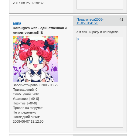
2007-08-25 02:30:32
Поделиться
2005-
41
anna
11-05 01:41:28
Dorough's wife - единственная и
а я так ни разу и не видела...
неповторимая!!!&
0
Зарегистрирован
: 2005-03-22
Приглашений:
0
Сообщений:
2861
Уважение:
[+0/-0]
Позитив:
[+0/-0]
Провел на форуме:
Не определено
Последний визит:
2008-06-07 19:12:50