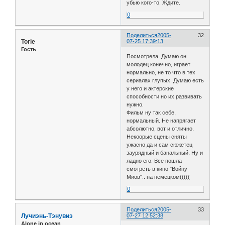
убью кого-то. Ждите.
0
Поделиться
2005-
32
Torie
07-25 17:39:13
Гость
Посмотрела. Думаю он
молодец конечно, играет
нормально, не то что в тех
сериалах глупых. Думаю есть
у него и актерские
способности но их развивать
нужно.
Фильм ну так себе,
нормальный. Не напрягает
абсолютно, вот и отлично.
Некоорые сцены сняты
ужасно да и сам сюжетец
заурядный и банальный. Ну и
ладно его. Все пошла
смотреть в кино "Войну
Миов".. на немецком(((((
0
Поделиться
2005-
33
Лучиэнь-Тэнувиэ
07-27 12:52:38
Alone in ocean