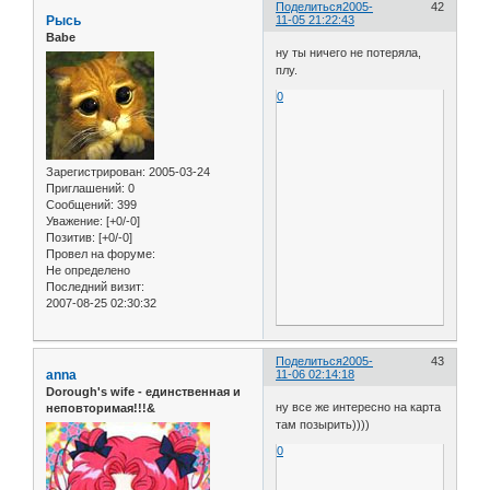
Поделиться
2005-
42
Рысь
11-05 21:22:43
Babe
ну ты ничего не потеряла,
плу.
0
Зарегистрирован
: 2005-03-24
Приглашений:
0
Сообщений:
399
Уважение:
[+0/-0]
Позитив:
[+0/-0]
Провел на форуме:
Не определено
Последний визит:
2007-08-25 02:30:32
Поделиться
2005-
43
anna
11-06 02:14:18
Dorough's wife - единственная и
ну все же интересно на карта
неповторимая!!!&
там позырить))))
0