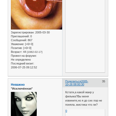
Зарегистрирован
: 2005-03-30
Приглашений:
0
Сообщений:
867
Уважение:
[+0/-0]
Позитив:
[+0/-0]
Возраст:
44
[1982-02-17]
Провел на форуме:
Не определено
Последний визит:
2006-07-25 09:12:52
Поделиться
2005-
35
Неважно
10-26 08:00:30
"Исключённая"
Кстати,а какой жанр у
фильма?Вы меня
извините,но я до сих пор не
поняла..мистика что ли?
0