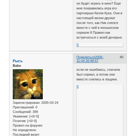
он будет играть в кино? Еще
мне понравилась игра его
партнерши Келли Кука. Они в
настоящей жизни дружат
после того, как Ник снялся
вместе с ней в юношеском
сериале 8 Правил как
встречаться с моей дочерью.
0
Поделиться
2005-
40
Рысь
11-04 20:48:57
Babe
если не ошибаюсь, сначала
был сериал, а потом они
вместе снялись в лощине.
0
Зарегистрирован
: 2005-03-24
Приглашений:
0
Сообщений:
399
Уважение:
[+0/-0]
Позитив:
[+0/-0]
Провел на форуме:
Не определено
Последний визит: