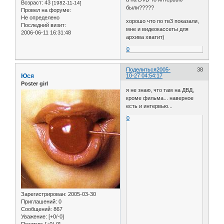
Возраст:
43
[1982-11-14]
были?????
Провел на форуме:
Не определено
хорошо что по тв3 показали,
Последний визит:
мне и видеокассеты для
2006-06-11 16:31:48
архива хватит)
0
Поделиться
2005-
38
Юся
10-27 04:54:17
Poster girl
я не знаю, что там на ДВД,
кроме фильма... наверное
есть и интервью...
0
Зарегистрирован
: 2005-03-30
Приглашений:
0
Сообщений:
867
Уважение:
[+0/-0]