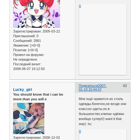
0
Зарегистрирован
: 2005-03-22
Приглашений:
0
Сообщений:
2861
Уважение:
[+0/-0]
Позитив:
[+0/-0]
Провел на форуме:
Не определено
Последний визит:
2008-06-07 19:12:50
Поделиться
2007-
62
Lucky_girl
01-19 15:44:47
You should know that i can be
Мне ещё нравится их стиль
more than you will e
одежды.Конечно,не везде они
классно одеты,но в
большенство клипах одёжки
вообще супер!(I want it that
way) :tu:
0
Зарегистрирован
: 2006-12-02