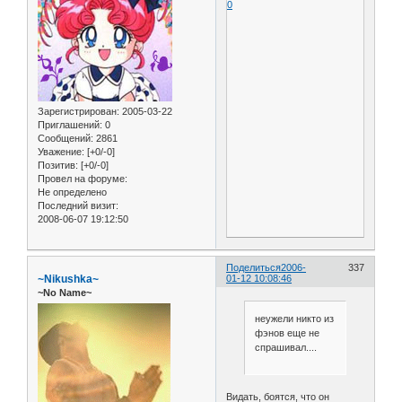
0
Зарегистрирован
: 2005-03-22
Приглашений:
0
Сообщений:
2861
Уважение:
[+0/-0]
Позитив:
[+0/-0]
Провел на форуме:
Не определено
Последний визит:
2008-06-07 19:12:50
Поделиться
2006-
337
~Nikushka~
01-12 10:08:46
~No Name~
неужели никто из
фэнов еще не
спрашивал....
Видать, боятся, что он