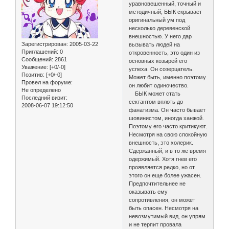
уравновешенный, точный и
методичный, БЫК скрывает
оригинальный ум под
несколько деревенской
внешностью. У него дар
Зарегистрирован
: 2005-03-22
вызывать людей на
Приглашений:
0
откровенность, это один из
Сообщений:
2861
основных козырей его
Уважение:
[+0/-0]
успеха. Он созерцатель.
Позитив:
[+0/-0]
Может быть, именно поэтому
Провел на форуме:
он любит одиночество.
Не определено
БЫК может стать
Последний визит:
сектантом вплоть до
2008-06-07 19:12:50
фанатизма. Он часто бывает
шовинистом, иногда ханжой.
Поэтому его часто критикуют.
Несмотря на свою спокойную
внешность, это холерик.
Сдержанный, и в то же время
одержимый. Хотя гнев его
проявляется редко, но от
этого он еще более ужасен.
Предпочтительнее не
оказывать ему
сопротивления, он может
быть опасен. Несмотря на
невозмутимый вид, он упрям
и не терпит провала