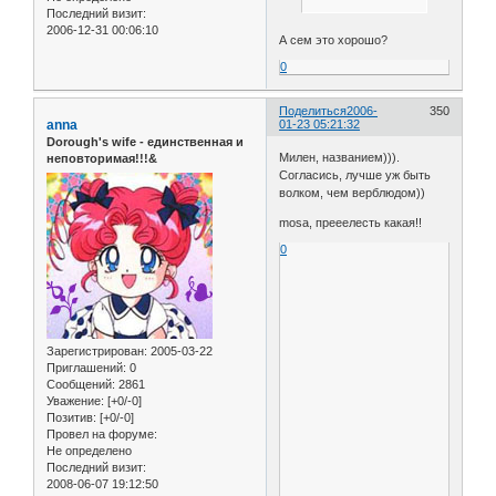
Последний визит:
2006-12-31 00:06:10
А сем это хорошо?
0
Поделиться
2006-
350
anna
01-23 05:21:32
Dorough's wife - единственная и
Милен, названием))).
неповторимая!!!&
Согласись, лучше уж быть
волком, чем верблюдом))
mosa, прееелесть какая!!
0
Зарегистрирован
: 2005-03-22
Приглашений:
0
Сообщений:
2861
Уважение:
[+0/-0]
Позитив:
[+0/-0]
Провел на форуме:
Не определено
Последний визит:
2008-06-07 19:12:50