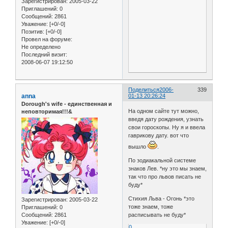
Зарегистрирован
: 2005-03-22
Приглашений:
0
Сообщений:
2861
Уважение:
[+0/-0]
Позитив:
[+0/-0]
Провел на форуме:
Не определено
Последний визит:
2008-06-07 19:12:50
Поделиться
2006-
339
anna
01-13 20:26:24
Dorough's wife - единственная и
На одном сайте тут можно,
неповторимая!!!&
введя дату рождения, узнать
свои гороскопы. Ну я и ввела
гаврикову дату. вот что
вышло
.
По зодиакальной системе
знаков Лев. *ну это мы знаем,
так что про львов писать не
буду*
Стихия Льва - Огонь *это
Зарегистрирован
: 2005-03-22
тоже знаем, тоже
Приглашений:
0
расписывать не буду*
Сообщений:
2861
Уважение:
[+0/-0]
0