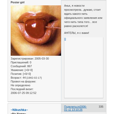
Poster girl
Аньк, я новости
просмотрела.. думаю, стоит
ждать какого-нить
официального заявления или
чего-нить типа того... все
равно расколется!
АНГЕЛЫ, я с вами!
0
Зарегистрирован
: 2005-03-30
Приглашений:
0
Сообщений:
867
Уважение:
[+0/-0]
Позитив:
[+0/-0]
Возраст:
44
[1982-02-17]
Провел на форуме:
Не определено
Последний визит:
2006-07-25 09:12:52
Поделиться
2006-
335
~Nikushka~
01-11 13:10:26
~No Name~