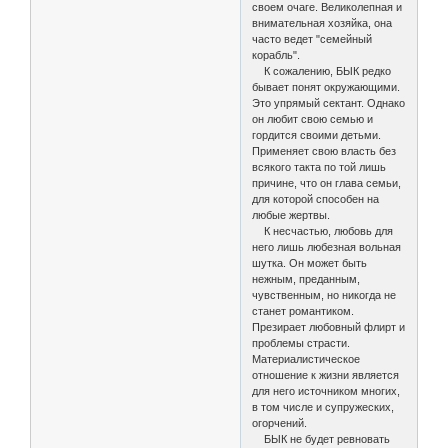
своем очаге. Великолепная и
внимательная хозяйка, она
часто ведет "семейный
корабль".
К сожалению, БЫК редко
бывает понят окружающими.
Это упрямый сектант. Однако
он любит свою семью и
гордится своими детьми.
Применяет свою власть без
всякого такта по той лишь
причине, что он глава семьи,
для которой способен на
любые жертвы.
К несчастью, любовь для
него лишь любезная вольная
шутка. Он может быть
нежным, преданным,
чувственным, но никогда не
станет романтиком.
Презирает любовный флирт и
проблемы страсти.
Материалистическое
отношение к жизни является
для него источником многих,
в том числе и супружеских,
огорчений.
БЫК не будет ревновать