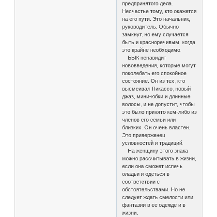
предпринятого дела.
Несчастье тому, кто окажется
на его пути. Это начальник,
руководитель. Обычно
замкнут, но ему случается
быть и красноречивым, когда
это крайне необходимо.
БЫК ненавидит
нововведения, которые могут
поколебать его спокойное
состояние. Он из тех, кто
высмеивал Пикассо, новый
джаз, мини-юбки и длинные
волосы, и не допустит, чтобы
это было принято кем-либо из
членов его семьи или
близких. Он очень властен.
Это приверженец
условностей и традиций.
На женщину этого знака
можно рассчитывать в жизни,
если она сможет испечь
оладьи и одеться в
соответствии с
обстоятельствами. Но не
следует ждать смелости или
фантазии в ее одежде и в
жизни.