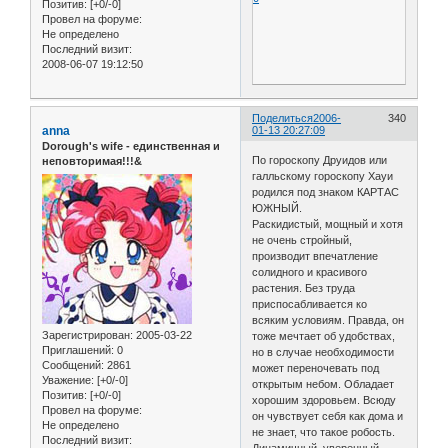
Позитив:
[+0/-0]
Провел на форуме:
Не определено
Последний визит:
2008-06-07 19:12:50
Поделиться
2006-
340
anna
01-13 20:27:09
Dorough's wife - единственная и
По гороскопу Друидов или
неповторимая!!!&
галльскому гороскопу Хауи
родился под знаком КАРТАС
ЮЖНЫЙ.
Раскидистый, мощный и хотя
не очень стройный,
производит впечатление
солидного и красивого
растения. Без труда
приспосабливается ко
всяким условиям. Правда, он
Зарегистрирован
: 2005-03-22
тоже мечтает об удобствах,
Приглашений:
0
но в случае необходимости
Сообщений:
2861
может переночевать под
Уважение:
[+0/-0]
открытым небом. Обладает
Позитив:
[+0/-0]
хорошим здоровьем. Всюду
Провел на форуме:
он чувствует себя как дома и
Не определено
не знает, что такое робость.
Последний визит:
Динамичный, уверенный,