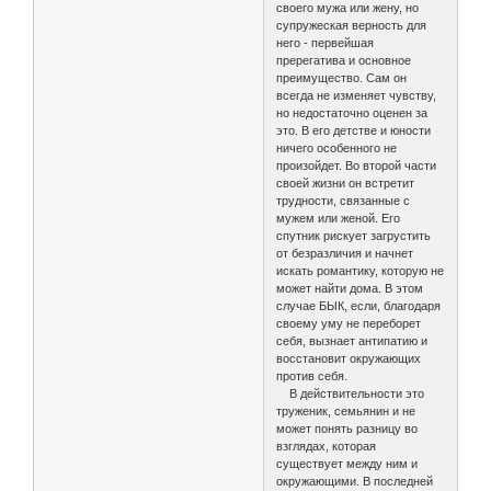
своего мужа или жену, но
супружеская верность для
него - первейшая
пререгатива и основное
преимущество. Сам он
всегда не изменяет чувству,
но недостаточно оценен за
это. В его детстве и юности
ничего особенного не
произойдет. Во второй части
своей жизни он встретит
трудности, связанные с
мужем или женой. Его
спутник рискует загрустить
от безразличия и начнет
искать романтику, которую не
может найти дома. В этом
случае БЫК, если, благодаря
своему уму не переборет
себя, вызнает антипатию и
восстановит окружающих
против себя.
В действительности это
труженик, семьянин и не
может понять разницу во
взглядах, которая
существует между ним и
окружающими. В последней