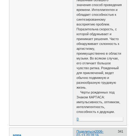
значения способ проведения
времени. Интеллигентен и
обладает способностью к
синтезированному
восприятию проблем.
Поразительна скорость, с
которой обдумывает и
принимает решения. Часто
обнаруживает склонность к
артистизму,
преимущественно в области
музыки. Во всяком случае,
его отличает большое
чувство ритма. Рожденный
для приключений, ведет
обычно подвижную и
разнообразную трудовую
жизнь.
Черты рожденных под
Знаком КАРТАСА:
импульсивность, оптимизм,
интеллигентность,
способность к дедукции.
0
Поделиться
2006-
341
anna
01-13 20:28:16