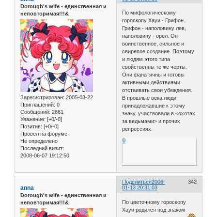
Dorough's wife - единственная и
По мифологическому
неповторимая!!!&
гороскопу Хауи - Грифон.
Грифон - наполовину лев,
наполовину - орел. Он -
воинственное, сильное и
свирепое создание. Поэтому
и людям этого типа
свойственны те же черты.
Они фанатичны и готовы
активными действиями
отстаивать свои убеждения.
Зарегистрирован
: 2005-03-22
В прошлые века люди,
Приглашений:
0
принадлежавшие к этому
Сообщений:
2861
знаку, участвовали в <охотах
Уважение:
[+0/-0]
за ведьмами> и прочих
Позитив:
[+0/-0]
репрессиях.
Провел на форуме:
0
Не определено
Последний визит:
2008-06-07 19:12:50
Поделиться
2006-
342
anna
01-13 20:31:03
Dorough's wife - единственная и
По цветочному гороскопу
неповторимая!!!&
Хауи родился под знаком