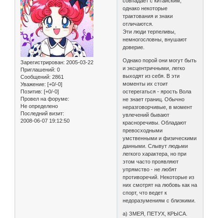
совпадает с китайским,
однако некоторые
трактования и знаки
отличаются.
Эти люди терпеливы,
немногословны, внушают
доверие.
Однако порой они могут быть
Зарегистрирован
: 2005-03-22
и эксцентричными, легко
Приглашений:
0
выходят из себя. В эти
Сообщений:
2861
моменты их стоит
Уважение:
[+0/-0]
Позитив:
[+0/-0]
остерегаться - ярость Вола
Провел на форуме:
не знает границ. Обычно
Не определено
неразговорчивые, в момент
Последний визит:
увлечений бывают
2008-06-07 19:12:50
красноречивы. Обладают
превосходными
умственными и физическими
данными. Слывут людьми
легкого характера, но при
этом часто проявляют
упрямство - не любят
противоречий. Некоторые из
них смотрят на любовь как на
спорт, что ведет к
недоразумениям с близкими.
а) ЗМЕЯ, ПЕТУХ, КРЫСА.