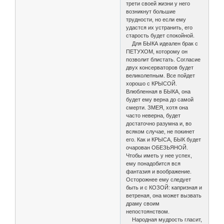
трети своей жизни у него
возникнут большие
трудности, но если ему
удастся их устранить, его
старость будет спокойной.
Для БЫКА идеален брак с
ПЕТУХОМ, которому он
позволит блистать. Согласие
двух консерваторов будет
великолепным. Все пойдет
хорошо с КРЫСОЙ.
Влюбленная в БЫКА, она
будет ему верна до самой
смерти. ЗМЕЯ, хотя она
часто неверна, будет
достаточно разумна и, во
всяком случае, не покинет
его. Как и КРЫСА, БЫК будет
очарован ОБЕЗЬЯНОЙ.
Чтобы иметь у нее успех,
ему понадобится вся
фантазия и воображение.
Осторожнее ему следует
быть и с КОЗОЙ: капризная и
ветреная, она может вызвать
драму своим
непостоянством.
Народная мудрость гласит,