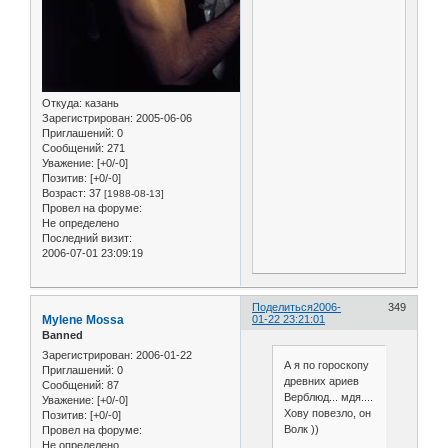
Откуда:
казань
Зарегистрирован
: 2005-06-06
Приглашений:
0
Сообщений:
271
Уважение:
[+0/-0]
Позитив:
[+0/-0]
Возраст:
37
[1988-08-13]
Провел на форуме:
Не определено
Последний визит:
2006-07-01 23:09:19
Поделиться
2006-
349
Mylene Mossa
01-22 23:21:01
Banned
Зарегистрирован
: 2006-01-22
А я по гороскопу
Приглашений:
0
древних ариев
Сообщений:
87
Верблюд... мдя....
Уважение:
[+0/-0]
Хову повезло, он
Позитив:
[+0/-0]
Волк ))
Провел на форуме:
Не определено