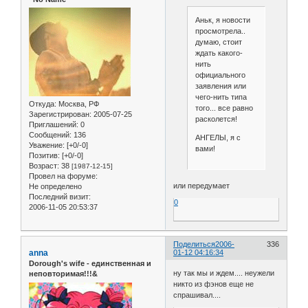
Аньк, я новости
просмотрела..
думаю, стоит
ждать какого-
нить
официального
заявления или
чего-нить типа
Откуда:
Москва, РФ
того... все равно
Зарегистрирован
: 2005-07-25
расколется!
Приглашений:
0
Сообщений:
136
АНГЕЛЫ, я с
Уважение:
[+0/-0]
вами!
Позитив:
[+0/-0]
Возраст:
38
[1987-12-15]
Провел на форуме:
или передумает
Не определено
Последний визит:
0
2006-11-05 20:53:37
Поделиться
2006-
336
anna
01-12 04:16:34
Dorough's wife - единственная и
ну так мы и ждем.... неужели
неповторимая!!!&
никто из фэнов еще не
спрашивал....