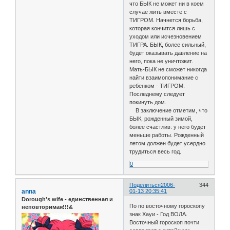
что БЫК не может ни в коем
случае жить вместе с
ТИГРОМ. Начнется борьба,
которая кончится лишь с
уходом или исчезновением
ТИГРА. БЫК, более сильный,
будет оказывать давление на
него, пока не уничтожит.
Мать-БЫК не сможет никогда
найти взаимопонимание с
ребенком - ТИГРОМ.
Последнему следует
покинуть дом.
В заключение отметим, что
БЫК, рожденный зимой,
более счастлив: у него будет
меньше работы. Рожденный
летом должен будет усердно
трудиться весь год.
0
Поделиться
2006-
344
anna
01-13 20:35:41
Dorough's wife - единственная и
По по восточному гороскопу
неповторимая!!!&
знак Хауи - Год ВОЛА.
Восточный гороскоп почти