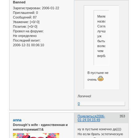
Banned
Зарегистрирован
: 2006-01-22
Приглашений:
0
Милен,
Сообщений:
87
названием))).
Уважение:
[+0/-0]
Согласись,
Позитив:
[+0/-0]
лучше
Провел на форуме:
Не определено
уж
Последний визит:
быть
2006-12-31 00:06:10
волком,
чем
верблюдом))
В пустыне не
очень
Логично!
0
Поделиться
2006-
353
anna
01-24 04:15:49
Dorough's wife - единственная и
ну в пустыне конечно да))))
неповторимая!!!&
Но если брать эстетическую