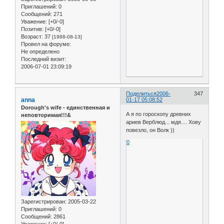
Приглашений:
0
Сообщений:
271
Уважение:
[+0/-0]
Позитив:
[+0/-0]
Возраст:
37
[1988-08-13]
Провел на форуме:
Не определено
Последний визит:
2006-07-01 23:09:19
Поделиться
2006-
347
anna
01-17 05:08:52
Dorough's wife - единственная и
А я по гороскопу древних
неповторимая!!!&
ариев Верблюд... мдя.... Хову
повезло, он Волк ))
0
Зарегистрирован
: 2005-03-22
Приглашений:
0
Сообщений:
2861