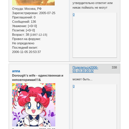
утвердительно ответит или
никак поймать не могут
Откуда:
Москва, РФ
Зарегистрирован
: 2005-07-25
0
Приглашений:
0
Сообщений:
136
Уважение:
[+0/-0]
Позитив:
[+0/-0]
Возраст:
38
[1987-12-15]
Провел на форуме:
Не определено
Последний визит:
2006-11-05 20:53:37
Поделиться
2006-
338
anna
01-13 20:20:32
Dorough's wife - единственная и
может быть...
неповторимая!!!&
0