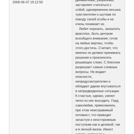
2008-06-07 19:12:50
заставляет считаться с
собой, одновременно весьма
чувствителен к шуткам по
поводу своей особы и не
очень понимает их.
Любит поразить, захватить
врасплох, быть центром
всеобщего внимания, готов
на любые жертвы, чтобы
этого достичь. Считает, что
именно он должен принимать
решения и произносить
решающее слово. С блеском
разрешает самые сложные
вопросы. Не ведает
опасности,
непредусмотрителен и
обладает даром впутываться
в непредвиденные ситуации.
К счастью, однако, умеют
легко из них выходить. Горд,
самолюбив, прямолинеен,
при этом неисправимый
оптимист, что приводит
зачастую к неосторожным
поступкам как в деловой, так
и в личной жизни. Имеет
натуру, склонную к