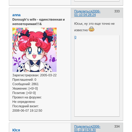
Поделиться
2006-
333
anna
01-10 04:28:24
Dorough's wife - единственная и
Юськ, ну это еще точно не
неповторимая!!!&
известно
0
Зарегистрирован
: 2005-03-22
Приглашений:
0
Сообщений:
2861
Уважение:
[+0/-0]
Позитив:
[+0/-0]
Провел на форуме:
Не определено
Последний визит:
2008-06-07 19:12:50
Поделиться
2006-
334
Юся
01-10 10:56:30