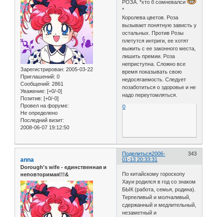
РОЗА. *хто б сомневалси
*
Королева цветов. Роза
вызывает понятную зависть у
остальных. Против Розы
плетутся интриги, ее хотят
выжить с ее законного места,
лишить премии. Роза
неприступна. Сложно все
Зарегистрирован
: 2005-03-22
время показывать свою
Приглашений:
0
недосягаемость. Следует
Сообщений:
2861
позаботиться о здоровье и не
Уважение:
[+0/-0]
надо переутомляться.
Позитив:
[+0/-0]
Провел на форуме:
0
Не определено
Последний визит:
2008-06-07 19:12:50
Поделиться
2006-
343
anna
01-13 20:33:31
Dorough's wife - единственная и
По китайскому гороскопу
неповторимая!!!&
Хауи родился в год со знаком
БЫК (работа, семья, родина).
Терпеливый и молчаливый,
сдержанный и медлительный,
незаметный и