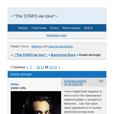
~*The STARS we love*~
Форум
Участники
Поиск
Регистрация
Войти
Активные темы
Привет, Гость!
Войдите
или
зарегистрируйтесь
.
»
~*The STARS we love*~
»
Backstreet Boys
»
Howie dorough
Страница:
«
1
…
10
11
12
13
14
»
Howie dorough
Поделиться
2006-
331
mosa
01-05 20:03:58
DARK GIRL
точно подметила! недавно ко
мне в гости Tan приезжала и
привезла видео с концерта в
Мюнхене....там Хов такая
лапа! здоровыется со всеми
фанатами,всегда всем