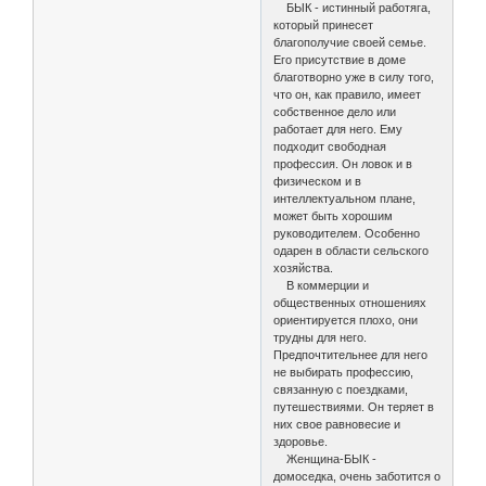
БЫК - истинный работяга,
который принесет
благополучие своей семье.
Его присутствие в доме
благотворно уже в силу того,
что он, как правило, имеет
собственное дело или
работает для него. Ему
подходит свободная
профессия. Он ловок и в
физическом и в
интеллектуальном плане,
может быть хорошим
руководителем. Особенно
одарен в области сельского
хозяйства.
В коммерции и
общественных отношениях
ориентируется плохо, они
трудны для него.
Предпочтительнее для него
не выбирать профессию,
связанную с поездками,
путешествиями. Он теряет в
них свое равновесие и
здоровье.
Женщина-БЫК -
домоседка, очень заботится о