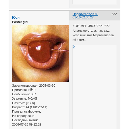
Поделиться
2006-
332
Юся
01-10 02:35:27
Poster girl
ХОВ-ЖЕНИЛСЯ???!!!???
*упала со стула... ах да...
чето мне там Марал писала
об этом...
0
Зарегистрирован
: 2005-03-30
Приглашений:
0
Сообщений:
867
Уважение:
[+0/-0]
Позитив:
[+0/-0]
Возраст:
44
[1982-02-17]
Провел на форуме:
Не определено
Последний визит:
2006-07-25 09:12:52