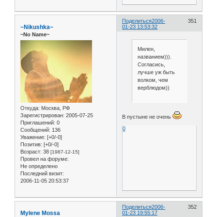
Поделиться
2006-
351
~Nikushka~
01-23 13:53:32
~No Name~
Милен,
названием))).
Согласись,
лучше уж быть
волком, чем
верблюдом))
Откуда:
Москва, РФ
Зарегистрирован
: 2005-07-25
В пустыне не очень
Приглашений:
0
0
Сообщений:
136
Уважение:
[+0/-0]
Позитив:
[+0/-0]
Возраст:
38
[1987-12-15]
Провел на форуме:
Не определено
Последний визит:
2006-11-05 20:53:37
Поделиться
2006-
352
Mylene Mossa
01-23 19:55:17