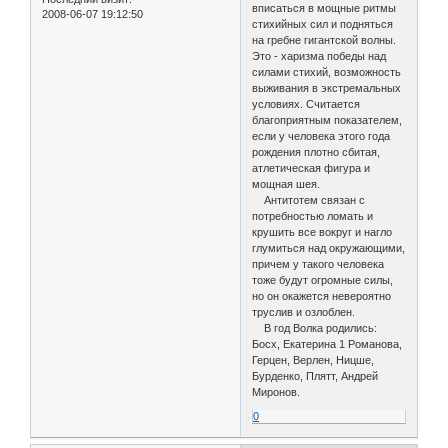
вписаться в мощные ритмы
2008-06-07 19:12:50
стихийных сил и подняться
на гребне гигантской волны.
Это - харизма победы над
силами стихий, возможность
выживания в экстремальных
условиях. Считается
благоприятным показателем,
если у человека этого года
рождения плотно сбитая,
атлетическая фигура и
мощная шея.
Антитотем связан с
потребностью ломать и
крушить все вокруг и нагло
глумиться над окружающими,
причем у такого человека
тоже будут огромные силы,
но он окажется невероятно
труслив и озлоблен.
В год Волка родились:
Босх, Екатерина 1 Романова,
Герцен, Верлен, Ницше,
Бурденко, Плятт, Андрей
Миронов.
0