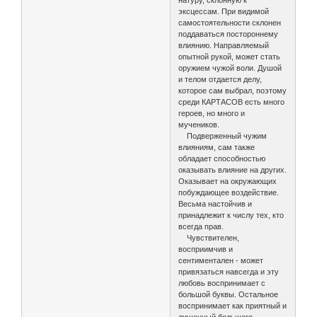
эксцессам. При видимой
самостоятельности склонен
поддаваться постороннему
влиянию. Направляемый
опытной рукой, может стать
оружием чужой воли. Душой
и телом отдается делу,
которое сам выбрал, поэтому
среди КАРТАСОВ есть много
героев, но много и
мучеников.
Подверженный чужим
влияниям, сам также
обладает способностью
оказывать влияние на других.
Оказывает на окружающих
побуждающее воздействие.
Весьма настойчив и
принадлежит к числу тех, кто
всегда прав.
Чувствителен,
восприимчив и
сентиментален - может
привязаться навсегда и эту
любовь воспринимает с
большой буквы. Остальное
воспринимает как приятный и
лишенный большего