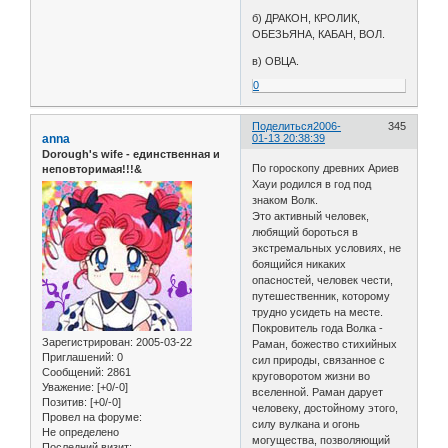
б) ДРАКОН, КРОЛИК,
ОБЕЗЬЯНА, КАБАН, ВОЛ.
в) ОВЦА.
0
Поделиться
2006-
345
anna
01-13 20:38:39
Dorough's wife - единственная и
По гороскопу древних Ариев
неповторимая!!!&
Хауи родился в год под
знаком Волк.
Это активный человек,
любящий бороться в
экстремальных условиях, не
боящийся никаких
опасностей, человек чести,
путешественник, которому
трудно усидеть на месте.
Покровитель года Волка -
Зарегистрирован
: 2005-03-22
Раман, божество стихийных
Приглашений:
0
сил природы, связанное с
Сообщений:
2861
круговоротом жизни во
Уважение:
[+0/-0]
вселенной. Раман дарует
Позитив:
[+0/-0]
человеку, достойному этого,
Провел на форуме:
силу вулкана и огонь
Не определено
могущества, позволяющий
Последний визит: