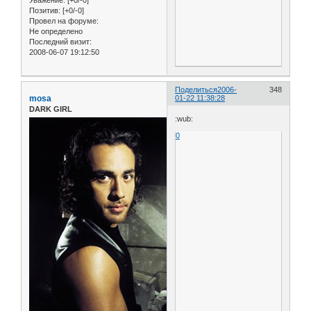
Уважение:
[+0/-0]
Позитив:
[+0/-0]
Провел на форуме:
Не определено
Последний визит:
2008-06-07 19:12:50
Поделиться
2006-
348
mosa
01-22 11:38:28
DARK GIRL
:wub:
0