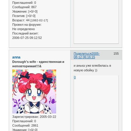
Приглашений:
0
Сообщений:
867
Уважение:
[+0/-0]
Позитив:
[+0/-0]
Возраст:
44
[1982-02-17]
Провел на форуме:
Не определено
Последний визит:
2006-07-25 09:12:52
Поделиться
2005-
155
anna
08-12 06:16:15
Dorough's wife - единственная и
и анька уже влюбилась в
неповторимая!!!&
новую обойку ))
0
Зарегистрирован
: 2005-03-22
Приглашений:
0
Сообщений:
2861
Уважение:
[+0/-0]