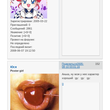
Зарегистрирован
: 2005-03-22
Приглашений:
0
Сообщений:
2861
Уважение:
[+0/-0]
Позитив:
[+0/-0]
Провел на форуме:
Не определено
Последний визит:
2008-06-07 19:12:50
Поделиться
2005-
152
Юся
08-10 03:01:16
Poster girl
Анька, ну мож у нее характер
хороший :gy: :gy: :gy:
0