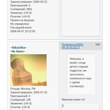
Зарегистрирован
: 2005-03-22
Приглашений:
0
Сообщений:
2861
Уважение:
[+0/-0]
Позитив:
[+0/-0]
Провел на форуме:
Не определено
Последний визит:
2008-06-07 19:12:50
Поделиться
2005-
169
~Nikushka~
08-18 15:22:17
~No Name~
Никушка, а
может, когда
детки старшие
подросли, им
захотелось
поняньчится еще
с одним
сопляком))
Откуда:
Москва, РФ
Зарегистрирован
: 2005-07-25
Приглашений:
0
Маньяки какие-то!
Сообщений:
136
Уважение:
[+0/-0]
0
Позитив:
[+0/-0]