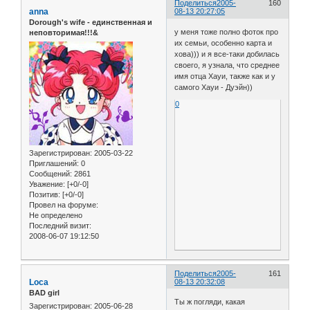
Поделиться
2005-
160
anna
08-13 20:27:05
Dorough's wife - единственная и
у меня тоже полно фоток про
неповторимая!!!&
их семьи, особенно карта и
хова))) и я все-таки добилась
своего, я узнала, что среднее
имя отца Хауи, также как и у
самого Хауи - Дуэйн))
0
Зарегистрирован
: 2005-03-22
Приглашений:
0
Сообщений:
2861
Уважение:
[+0/-0]
Позитив:
[+0/-0]
Провел на форуме:
Не определено
Последний визит:
2008-06-07 19:12:50
Поделиться
2005-
161
Loca
08-13 20:32:08
BAD girl
Ты ж погляди, какая
Зарегистрирован
: 2005-06-28