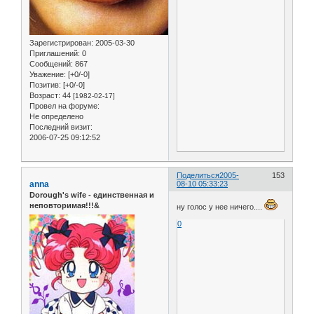
Зарегистрирован
: 2005-03-30
Приглашений:
0
Сообщений:
867
Уважение:
[+0/-0]
Позитив:
[+0/-0]
Возраст:
44
[1982-02-17]
Провел на форуме:
Не определено
Последний визит:
2006-07-25 09:12:52
Поделиться
2005-
153
anna
08-10 05:33:23
Dorough's wife - единственная и
неповторимая!!!&
ну голос у нее ничего....
0