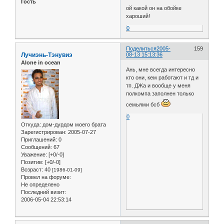
Гость
ой какой он на обойке
хароший!
0
Поделиться
2005-
159
Лучиэнь-Тэнувиэ
08-13 15:13:36
Alone in ocean
Ань, мне всегда интересно
кто они, кем работают и тд и
тп. ДЖа и вообще у меня
полкомпа заполнен только
семьями бсб
0
Откуда:
дом-дурдом моего брата
Зарегистрирован
: 2005-07-27
Приглашений:
0
Сообщений:
67
Уважение:
[+0/-0]
Позитив:
[+0/-0]
Возраст:
40
[1986-01-09]
Провел на форуме:
Не определено
Последний визит:
2006-05-04 22:53:14