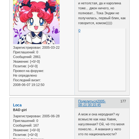
и нетолстая, да и каролина
тоже... джон ничего, но
полноват... Тока Энджи не
получилась, первый блин, как
говорится, комом)))))
0
Зарегистрирован
: 2005-03-22
Приглашений:
0
Сообщений:
2861
Уважение:
[+0/-0]
Позитив:
[+0/-0]
Провел на форуме:
Не определено
Последний визит:
2008-06-07 19:12:50
Поделиться
2005-
177
Loca
08-21 00:15:45
BAD girl
А мож и она неродная? ну
Зарегистрирован
: 2005-06-28
всмысле как наш Хавик,
Приглашений:
0
нагулянная? Ой, чё-тто меня
Сообщений:
167
понесло... А маманя у него
Уважение:
[+0/-0]
хто по национальности?
Позитив:
[+0/-0]