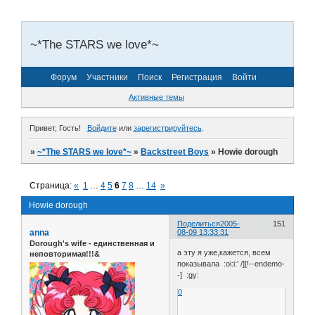
~*The STARS we love*~
Форум
Участники
Поиск
Регистрация
Войти
Активные темы
Привет, Гость!
Войдите
или
зарегистрируйтесь
.
»
~*The STARS we love*~
»
Backstreet Boys
»
Howie dorough
Страница:
«
1
…
4
5
6
7
8
…
14
»
Howie dorough
Поделиться
2005-
151
anna
08-09 13:33:31
Dorough's wife - единственная и
а эту я уже,кажется, всем
неповторимая!!!&
показывала :oi:i:' /][!--endemo-
-] :gy:
0