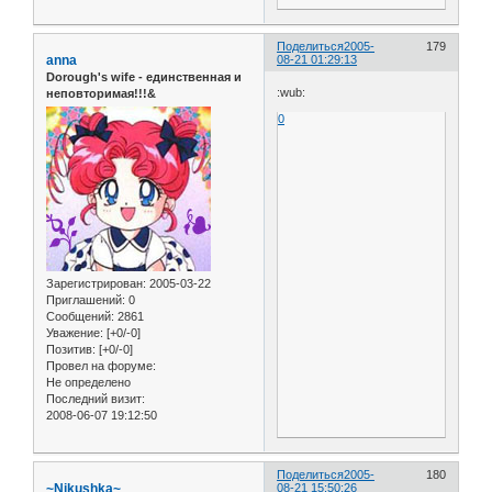
Поделиться
2005-
179
anna
08-21 01:29:13
Dorough's wife - единственная и
:wub:
неповторимая!!!&
0
Зарегистрирован
: 2005-03-22
Приглашений:
0
Сообщений:
2861
Уважение:
[+0/-0]
Позитив:
[+0/-0]
Провел на форуме:
Не определено
Последний визит:
2008-06-07 19:12:50
Поделиться
2005-
180
~Nikushka~
08-21 15:50:26