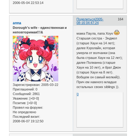
2006-05-04 22:53:14
Поделиться
2005-
164
anna
08-16 04:47:24
Dorough's wife - единственная и
неповторимая!!!&
мама Паула, папа Хоук
Старшая сестра - Энджел
(старше Хауи на 14 лет);
далее Кэролайн, которая
умерла от волчанки (она
была страше Хауи на 12 лет);
далее Полианна (старше
Хауи на 10 лет), и брат Джон
(старше Хауи на 8 лет).
Вобщем он самый мелкий)).
Прич ем намного младше
Зарегистрирован
: 2005-03-22
остальных своих siblings )).
Приглашений:
0
Сообщений:
2861
0
Уважение:
[+0/-0]
Позитив:
[+0/-0]
Провел на форуме:
Не определено
Последний визит:
2008-06-07 19:12:50