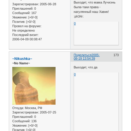
Выходит, что мама Лучиэнь
Зарегистрирован
: 2005-06-28
была-таки права -
Приглашений:
0
нагулянный наш Хавик!
Сообщений:
167
:ph34r:
Уважение:
[+0/-0]
Позитив:
[+0/-0]
0
Провел на форуме:
Не определено
Последний визит:
2006-04-09 00:08:47
Поделиться
2005-
173
~Nikushka~
08-19 13:54:39
~No Name~
Выходит, что да
0
Откуда:
Москва, РФ
Зарегистрирован
: 2005-07-25
Приглашений:
0
Сообщений:
136
Уважение:
[+0/-0]
Позитив:
[+0/-0]