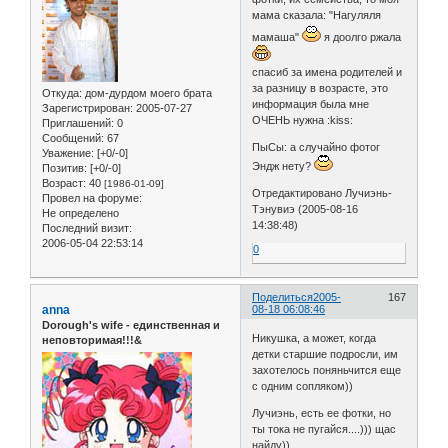
мама сказала: "Нагуляля
мамаша"
я доолго ржала
спасиб за имена родителей и
за разницу в возрасте, это
Откуда:
дом-дурдом моего брата
информация была мне
Зарегистрирован
: 2005-07-27
ОЧЕНЬ нужна :kiss:
Приглашений:
0
Сообщений:
67
ПыСы: а случайно фотог
Уважение:
[+0/-0]
Эндж нету?
Позитив:
[+0/-0]
Возраст:
40
[1986-01-09]
Отредактировано Лучиэнь-
Провел на форуме:
Тэнувиэ (2005-08-16
Не определено
14:38:48)
Последний визит:
2006-05-04 22:53:14
0
Поделиться
2005-
167
anna
08-18 06:08:46
Dorough's wife - единственная и
Никушка, а может, когда
неповторимая!!!&
детки старшие подросли, им
захотелось поняньчится еще
с одним сопляком))
Лучиэнь, есть ее фотки, но
ты тока не пугайся....))) щас
найду))