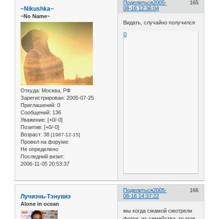
Поделиться
2005-
165
~Nikushka~
08-16 12:36:04
~No Name~
Видать, случайно получился
0
Откуда:
Москва, РФ
Зарегистрирован
: 2005-07-25
Приглашений:
0
Сообщений:
136
Уважение:
[+0/-0]
Позитив:
[+0/-0]
Возраст:
38
[1987-12-15]
Провел на форуме:
Не определено
Последний визит:
2006-11-05 20:53:37
Поделиться
2005-
166
Лучиэнь-Тэнувиэ
08-16 14:37:22
Alone in ocean
мы когда смамой смотрели
фотки, их семейства, то моя