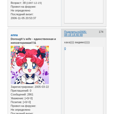
Возраст:
38
[1987-12-15]
Провел на форуме:
Не определено
Последний визит:
2006-11-05 20:53:37
Поделиться
2005-
174
anna
08-19 14:40:48
Dorough's wife - единственная и
хаха)))) видимо)))))
неповторимая!!!&
0
Зарегистрирован
: 2005-03-22
Приглашений:
0
Сообщений:
2861
Уважение:
[+0/-0]
Позитив:
[+0/-0]
Провел на форуме:
Не определено
Последний визит: