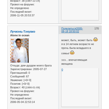
Возраст:
38
[1987-12-15]
Провел на форуме:
Не определено
Последний визит:
2006-11-05 20:53:37
Поделиться
2005-
170
Лучиэнь-Тэнувиэ
08-18 18:50:02
Alone in ocean
может, быть, может быть
я в 14 летнем возрасте не
прочь была младшего в
семье
эээ... впечатляющая
женщина
Откуда:
дом-дурдом моего брата
Зарегистрирован
: 2005-07-27
0
Приглашений:
0
Сообщений:
67
Уважение:
[+0/-0]
Позитив:
[+0/-0]
Возраст:
40
[1986-01-09]
Провел на форуме:
Не определено
Последний визит:
2006-05-04 22:53:14