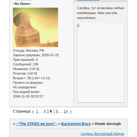
~No Name~
Carolina, тут возможны любые
комбинации. Маж они оба
нагулянные...
0
Откуда:
Москва, РФ
Зарегистрирован
: 2005-07-25
Приглашений:
0
Сообщений:
136
Уважение:
[+0/-0]
Позитив:
[+0/-0]
Возраст:
38
[1987-12-15]
Провел на форуме:
Не определено
Последний визит:
2006-11-05 20:53:37
Страница:
«
1
…
4
5
6
7
8
…
14
»
»
~*The STARS we love*~
»
Backstreet Boys
»
Howie dorough
создать бесплатный форум