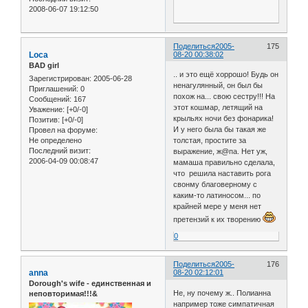
2008-06-07 19:12:50
Поделиться
2005-
175
Loca
08-20 00:38:02
BAD girl
.. и это ещё хоррошо! Будь он
Зарегистрирован
: 2005-06-28
ненагулянный, он был бы
Приглашений:
0
похож на... свою сестру!!! На
Сообщений:
167
этот кошмар, летящий на
Уважение:
[+0/-0]
крыльях ночи без фонарика!
Позитив:
[+0/-0]
И у него была бы такая же
Провел на форуме:
Не определено
толстая, простите за
Последний визит:
выражение, ж@па. Нет уж,
2006-04-09 00:08:47
мамаша правильно сделала,
что решила наставить рога
свонму благоверному с
каким-то латиносом... по
крайней мере у меня нет
претензий к их творению
0
Поделиться
2005-
176
anna
08-20 02:12:01
Dorough's wife - единственная и
Не, ну почему ж.. Полианна
неповторимая!!!&
например тоже симпатичная