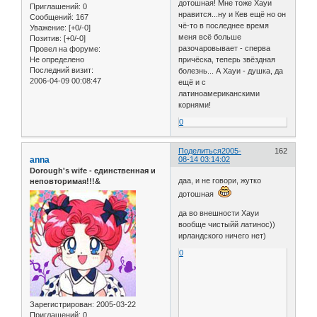
дотошная! Мне тоже Хауи
Приглашений:
0
нравится...ну и Кев ещё но он
Сообщений:
167
чё-то в последнее время
Уважение:
[+0/-0]
меня всё больше
Позитив:
[+0/-0]
разочаровывает - сперва
Провел на форуме:
Не определено
причёска, теперь звёздная
Последний визит:
болезнь... А Хауи - душка, да
2006-04-09 00:08:47
ещё и с
латиноамериканскими
корнями!
0
Поделиться
2005-
162
anna
08-14 03:14:02
Dorough's wife - единственная и
даа, и не говори, жутко
неповторимая!!!&
дотошная
да во внешности Хауи
вообще чистыйй латинос))
ирландского ничего нет)
0
Зарегистрирован
: 2005-03-22
Приглашений:
0