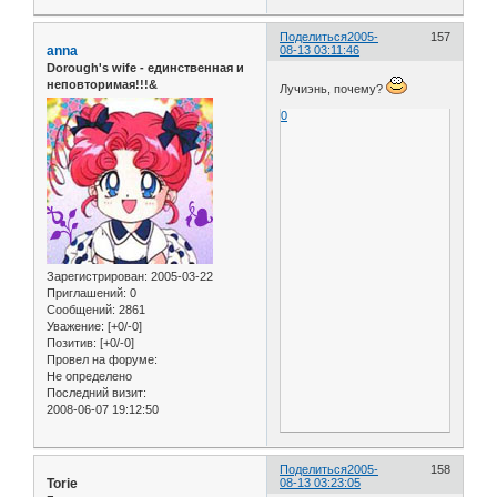
Поделиться
2005-
157
anna
08-13 03:11:46
Dorough's wife - единственная и
неповторимая!!!&
Лучиэнь, почему?
0
Зарегистрирован
: 2005-03-22
Приглашений:
0
Сообщений:
2861
Уважение:
[+0/-0]
Позитив:
[+0/-0]
Провел на форуме:
Не определено
Последний визит:
2008-06-07 19:12:50
Поделиться
2005-
158
Torie
08-13 03:23:05