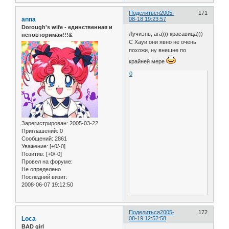
Поделиться
2005-
171
anna
08-18 19:23:57
Dorough's wife - единственная и
Лучиэнь, ага))) красавица)))
неповторимая!!!&
С Хауи они явно не очень
похожи, ну внешне по
крайней мере
0
Зарегистрирован
: 2005-03-22
Приглашений:
0
Сообщений:
2861
Уважение:
[+0/-0]
Позитив:
[+0/-0]
Провел на форуме:
Не определено
Последний визит:
2008-06-07 19:12:50
Поделиться
2005-
172
Loca
08-19 12:52:58
BAD girl