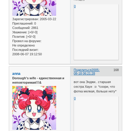
0
Зарегистрирован
: 2005-03-22
Приглашений:
0
Сообщений:
2861
Уважение:
[+0/-0]
Позитив:
[+0/-0]
Провел на форуме:
Не определено
Последний визит:
2008-06-07 19:12:50
Поделиться
2005-
168
anna
08-18 06:21:28
Dorough's wife - единственная и
вот она Энджи.. старшая
неповторимая!!!&
сестра Хауи :o *соори, что
фотка мелкая, больше нету*
0