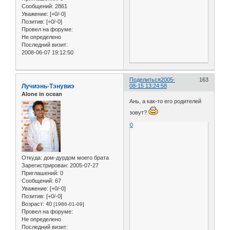
Сообщений:
2861
Уважение:
[+0/-0]
Позитив:
[+0/-0]
Провел на форуме:
Не определено
Последний визит:
2008-06-07 19:12:50
Поделиться
2005-
163
Лучиэнь-Тэнувиэ
08-15 13:24:58
Alone in ocean
Ань, а как-то его родителей
зовут?
0
Откуда:
дом-дурдом моего брата
Зарегистрирован
: 2005-07-27
Приглашений:
0
Сообщений:
67
Уважение:
[+0/-0]
Позитив:
[+0/-0]
Возраст:
40
[1986-01-09]
Провел на форуме:
Не определено
Последний визит: