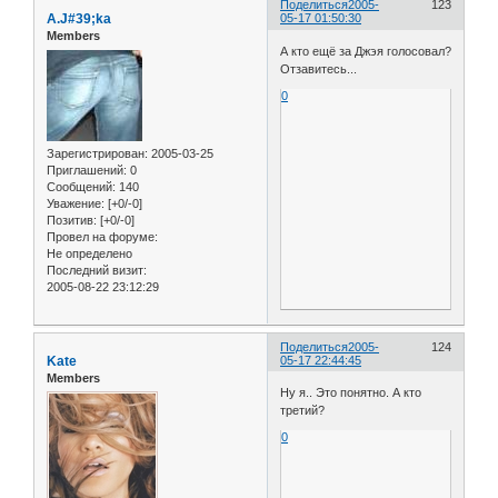
Поделиться
2005-
123
A.J#39;ka
05-17 01:50:30
Members
А кто ещё за Джэя голосовал?
Отзавитесь...
0
Зарегистрирован
: 2005-03-25
Приглашений:
0
Сообщений:
140
Уважение:
[+0/-0]
Позитив:
[+0/-0]
Провел на форуме:
Не определено
Последний визит:
2005-08-22 23:12:29
Поделиться
2005-
124
Kate
05-17 22:44:45
Members
Ну я.. Это понятно. А кто
третий?
0