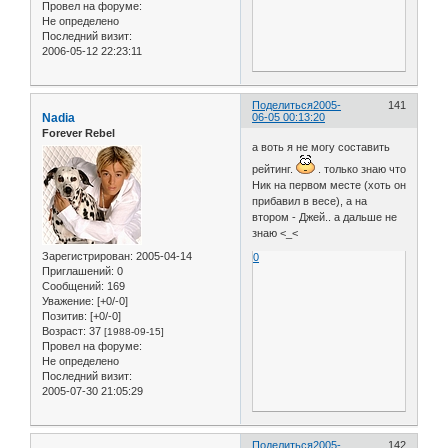
Провел на форуме:
Не определено
Последний визит:
2006-05-12 22:23:11
Поделиться
2005-
141
Nadia
06-05 00:13:20
Forever Rebel
а воть я не могу составить
рейтинг.
. только знаю что
Ник на первом месте (хоть он
прибавил в весе), а на
втором - Джей.. а дальше не
знаю <_<
Зарегистрирован
: 2005-04-14
0
Приглашений:
0
Сообщений:
169
Уважение:
[+0/-0]
Позитив:
[+0/-0]
Возраст:
37
[1988-09-15]
Провел на форуме:
Не определено
Последний визит:
2005-07-30 21:05:29
Поделиться
2005-
142