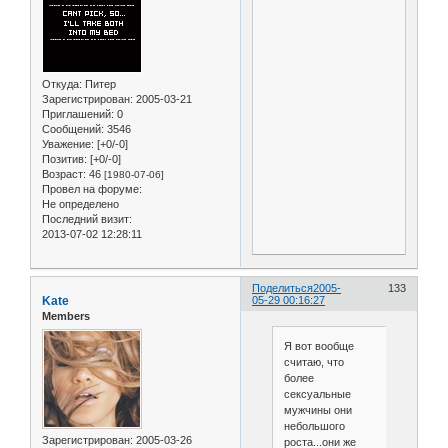
Откуда:
Питер
Зарегистрирован
: 2005-03-21
Приглашений:
0
Сообщений:
3546
Уважение:
[+0/-0]
Позитив:
[+0/-0]
Возраст:
46
[1980-07-06]
Провел на форуме:
Не определено
Последний визит:
2013-07-02 12:28:11
Поделиться
2005-
133
Kate
05-29 00:16:27
Members
Я вот вообще
считаю, что
более
сексуальные
мужчины они
небольшого
Зарегистрирован
: 2005-03-26
роста...они же