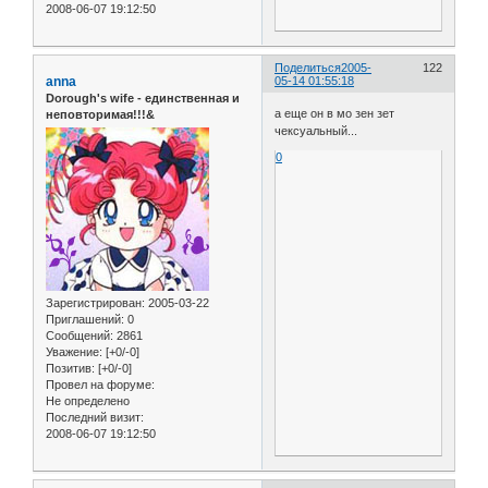
2008-06-07 19:12:50
Поделиться
2005-
122
anna
05-14 01:55:18
Dorough's wife - единственная и
а еще он в мо зен зет
неповторимая!!!&
чексуальный...
0
Зарегистрирован
: 2005-03-22
Приглашений:
0
Сообщений:
2861
Уважение:
[+0/-0]
Позитив:
[+0/-0]
Провел на форуме:
Не определено
Последний визит:
2008-06-07 19:12:50