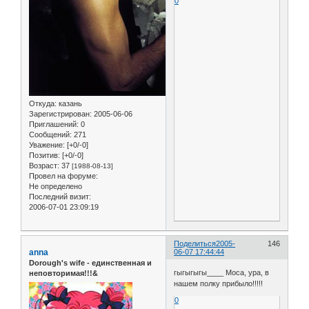
0
Откуда:
казань
Зарегистрирован
: 2005-06-06
Приглашений:
0
Сообщений:
271
Уважение:
[+0/-0]
Позитив:
[+0/-0]
Возраст:
37
[1988-08-13]
Провел на форуме:
Не определено
Последний визит:
2006-07-01 23:09:19
Поделиться
2005-
146
anna
06-07 17:44:44
Dorough's wife - единственная и
гыгыгыгы____ Моса, ура, в
неповторимая!!!&
нашем полку прибыло!!!!!
0