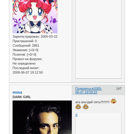
Зарегистрирован
: 2005-03-22
Приглашений:
0
Сообщений:
2861
Уважение:
[+0/-0]
Позитив:
[+0/-0]
Провел на форуме:
Не определено
Последний визит:
2008-06-07 19:12:50
Поделиться
2005-
147
mosa
06-07 19:59:22
DARK GIRL
ага ань!дай пять!!!!!!!!!!
0