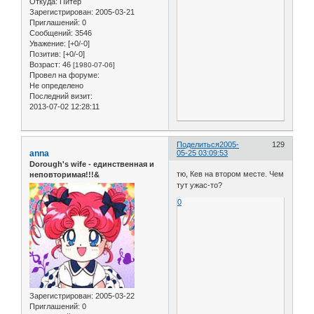
Откуда:
Питер
Зарегистрирован
: 2005-03-21
Приглашений:
0
Сообщений:
3546
Уважение:
[+0/-0]
Позитив:
[+0/-0]
Возраст:
46
[1980-07-06]
Провел на форуме:
Не определено
Последний визит:
2013-07-02 12:28:11
Поделиться
2005-
129
anna
05-25 03:09:53
Dorough's wife - единственная и
тю, Кев на втором месте. Чем
неповторимая!!!&
тут ужас-то?
0
Зарегистрирован
: 2005-03-22
Приглашений:
0