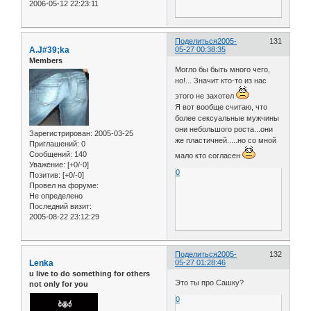
2006-05-12 22:23:11
Поделиться
2005-
131
A.J#39;ka
05-27 00:38:35
Members
Могло бы быть много чего,
но!... Значит кто-то из нас
этого не захотел
Я вот вообще считаю, что
более сексуальные мужчины
они небольшого роста...они
Зарегистрирован
: 2005-03-25
же пластичней.....но со мной
Приглашений:
0
Сообщений:
140
мало кто согласен
Уважение:
[+0/-0]
0
Позитив:
[+0/-0]
Провел на форуме:
Не определено
Последний визит:
2005-08-22 23:12:29
Поделиться
2005-
132
Lenka
05-27 01:28:46
u live to do something for others
Это ты про Сашку?
not only for you
0