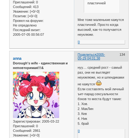
Приглашений:
0
пластичней
Сообщений:
413
Уважение:
[+0/-0]
Позитив:
[+0/-0]
Мне тоже маленькие кажутся
Провел на форуме:
пластичней. Просто когда
Не определено
высокий, как-то получается
Последний визит:
2005-07-05 00:56:07
неуклюже.
0
Поделиться
2005-
134
anna
05-29 04:01:38
Dorough's wife - единственная и
нуу.... средний рост - самый
неповторимая!!!&
раз, они не выглядят
неукжлюже, но и шпендиками
не кажутся
Если составлять мой личный
ъит-парад сексуальности
бэков то места будут такие:
1. Хов.
2. МакЛин
3. Кев
4. Ник
Зарегистрирован
: 2005-03-22
5. брай
Приглашений:
0
Сообщений:
2861
0
Уважение:
[+0/-0]