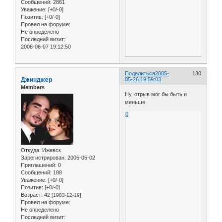
Сообщений:
2861
Уважение:
[+0/-0]
Позитив:
[+0/-0]
Провел на форуме:
Не определено
Последний визит:
2008-06-07 19:12:50
Поделиться
2005-
130
Джинджер
05-26 19:59:03
Members
Ну, отрыв мог бы быть и
меньше
0
Откуда:
Ижевск
Зарегистрирован
: 2005-05-02
Приглашений:
0
Сообщений:
188
Уважение:
[+0/-0]
Позитив:
[+0/-0]
Возраст:
42
[1983-12-19]
Провел на форуме:
Не определено
Последний визит: