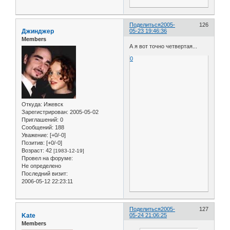
Поделиться
2005-
126
Джинджер
05-23 19:46:36
Members
А я вот точно четвертая...
0
Откуда:
Ижевск
Зарегистрирован
: 2005-05-02
Приглашений:
0
Сообщений:
188
Уважение:
[+0/-0]
Позитив:
[+0/-0]
Возраст:
42
[1983-12-19]
Провел на форуме:
Не определено
Последний визит:
2006-05-12 22:23:11
Поделиться
2005-
127
Kate
05-24 21:06:25
Members