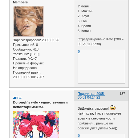
Members
У меня :
1. МакЛин
2. Хоуи
3. Ник
4. Браин
5. Кевин
Отредактировано Kate (2005-
Зарегистрирован
: 2005-03-26
05-29 11:05:30)
Приглашений:
0
Сообщений:
413
0
Уважение:
[+0/-0]
Позитив:
[+0/-0]
Провел на форуме:
Не определено
Последний визит:
2005-07-05 00:56:07
Поделиться
2005-
137
anna
05-31 04:14:22
Dorough's wife - единственная и
неповторимая!!!&
ЭйДжейка, здорово!
Кейт, кста, Ник в последнее
время в сексуальности
прибавил... раньше он
совсем дитя дитем был))
0