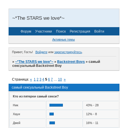
~*The STARS we love*~
Форум
Участники
Поиск
Регистрация
Войти
Активные темы
Привет, Гость!
Войдите
или
зарегистрируйтесь
.
»
~*The STARS we love*~
»
Backstreet Boys
»
самый
сексуальный Backstreet Boy
Страница:
«
1
2
3
4
5
6
7
…
10
»
самый сексуальный Backstreet Boy
Кто из пятерки самый секси?
Ник
43% - 28
Хауи
12% - 8
Джей
16% - 11