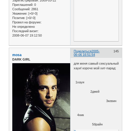
Зарегистрирован
: 2005-03-22
Приглашений:
0
Сообщений:
2861
Уважение:
[+0/-0]
Позитив:
[+0/-0]
Провел на форуме:
Не определено
Последний визит:
2008-06-07 19:12:50
Поделиться
2005-
145
mosa
06-06 16:51:54
DARK GIRL
для меня самый сексуальный
хауи! короче мой хит-парад:
1хауи
2джей
3кевин
4ник
5брайн