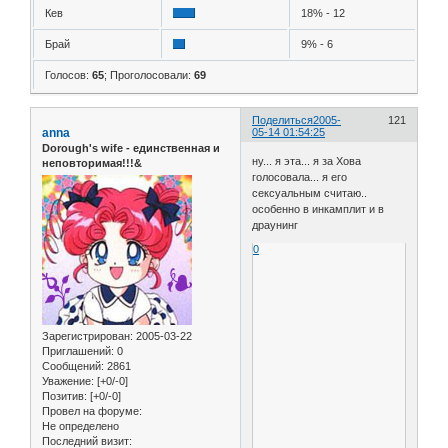
Кев
18% - 12
Брай
9% - 6
Голосов:
65
;
Проголосовали:
69
Поделиться
2005-
121
anna
05-14 01:54:25
Dorough's wife - единственная и
ну... я эта... я за Хова
неповторимая!!!&
голосовала... я его
сексуальным считаю..
особенно в инкамплит и в
драунинг
0
Зарегистрирован
: 2005-03-22
Приглашений:
0
Сообщений:
2861
Уважение:
[+0/-0]
Позитив:
[+0/-0]
Провел на форуме:
Не определено
Последний визит: