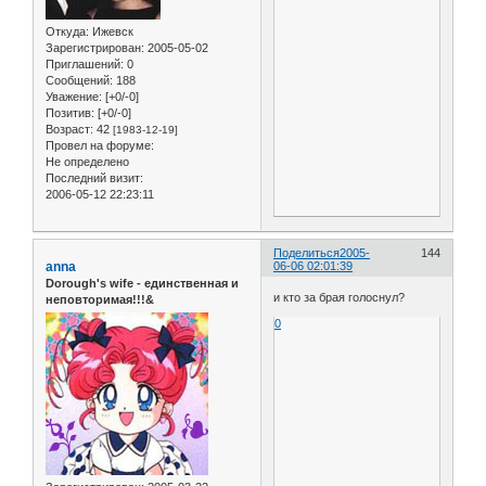
Откуда:
Ижевск
Зарегистрирован
: 2005-05-02
Приглашений:
0
Сообщений:
188
Уважение:
[+0/-0]
Позитив:
[+0/-0]
Возраст:
42
[1983-12-19]
Провел на форуме:
Не определено
Последний визит:
2006-05-12 22:23:11
Поделиться
2005-
144
anna
06-06 02:01:39
Dorough's wife - единственная и
и кто за брая голоснул?
неповторимая!!!&
0