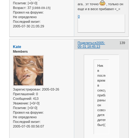
Позитив:
[+0/-0]
ага.. эт точно
, только он
Возраст:
37
[1988-09-15]
еще и в весе прибавил <_<
Провел на форуме:
0
Не определено
Последний визит:
2005-07-30 21:05:29
Поделиться
2005-
139
Kate
05-31 18:45:13
Members
Ник
в
последнее
время
в
Зарегистрирован
: 2005-03-26
сексуальности
Приглашений:
0
прибавил...
Сообщений:
413
раньше
Уважение:
[+0/-0]
он
Позитив:
[+0/-0]
совсем
Провел на форуме:
дитя
Не определено
дитем
Последний визит:
был))
2005-07-05 00:56:07