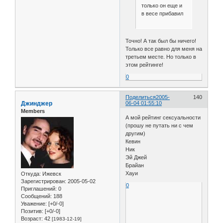
только он еще и
в весе прибавил
Точно! А так был бы ничего!
Только все равно для меня на
третьем месте. Но только в
этом рейтинге!
0
Поделиться
2005-
140
Джинджер
06-04 01:55:10
Members
А мой рейтинг сексуальности
(прошу не путать ни с чем
другим)
Кевин
Ник
Эй Джей
Брайан
Хауи
Откуда:
Ижевск
Зарегистрирован
: 2005-05-02
0
Приглашений:
0
Сообщений:
188
Уважение:
[+0/-0]
Позитив:
[+0/-0]
Возраст:
42
[1983-12-19]