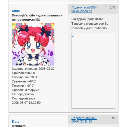
Поделиться
2005-
148
anna
06-07 20:36:58
Dorough's wife - единственная и
ы)) держи *дала пять*
неповторимая!!!&
Таперича меньше всег8о
голосов у джея. забавно...
0
Зарегистрирован
: 2005-03-22
Приглашений:
0
Сообщений:
2861
Уважение:
[+0/-0]
Позитив:
[+0/-0]
Провел на форуме:
Не определено
Последний визит:
2008-06-07 19:12:50
Поделиться
2005-
149
Kate
06-07 23:11:12
Members