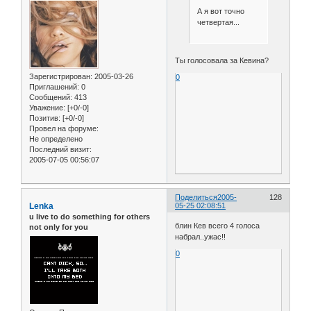
А я вот точно
четвертая...
Ты голосовала за Кевина?
Зарегистрирован
: 2005-03-26
0
Приглашений:
0
Сообщений:
413
Уважение:
[+0/-0]
Позитив:
[+0/-0]
Провел на форуме:
Не определено
Последний визит:
2005-07-05 00:56:07
Поделиться
2005-
128
Lenka
05-25 02:08:51
u live to do something for others
блин Кев всего 4 голоса
not only for you
набрал..ужас!!
0