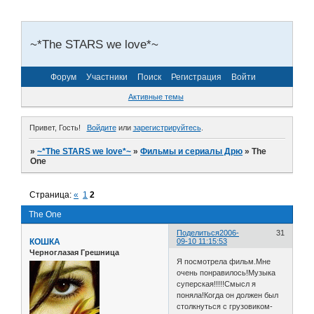
~*The STARS we love*~
Форум
Участники
Поиск
Регистрация
Войти
Активные темы
Привет, Гость!
Войдите
или
зарегистрируйтесь
.
»
~*The STARS we love*~
»
Фильмы и сериалы Дрю
»
The
One
Страница:
«
1
2
The One
Поделиться
2006-
31
КОШКА
09-10 11:15:53
Черноглазая Грешница
Я посмотрела фильм.Мне
очень понравилось!Музыка
суперская!!!!!Смысл я
поняла!Когда он должен был
столкнуться с грузовиком-