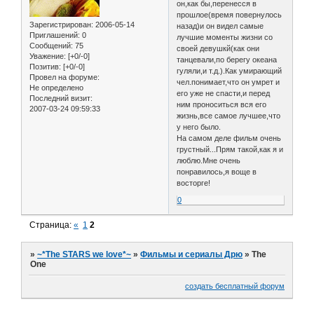
он,как бы,перенесся в
прошлое(время повернулось
Зарегистрирован
: 2006-05-14
назад)и он видел самые
Приглашений:
0
лучшие моменты жизни со
Сообщений:
75
своей девушкй(как они
Уважение:
[+0/-0]
танцевали,по берегу океана
Позитив:
[+0/-0]
гуляли,и т.д.).Как умирающий
Провел на форуме:
чел.понимает,что он умрет и
Не определено
его уже не спасти,и перед
Последний визит:
ним проноситься вся его
2007-03-24 09:59:33
жизнь,все самое лучшее,что
у него было.
На самом деле фильм очень
грустный...Прям такой,как я и
люблю.Мне очень
понравилось,я воще в
восторге!
0
Страница:
«
1
2
»
~*The STARS we love*~
»
Фильмы и сериалы Дрю
»
The
One
создать бесплатный форум