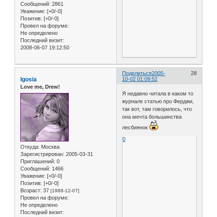
Сообщений:
2861
Уважение:
[+0/-0]
Позитив:
[+0/-0]
Провел на форуме:
Не определено
Последний визит:
2008-06-07 19:12:50
Поделиться
2005-
28
Igosia
10-02 01:09:52
Love me, Drew!
Я недавно читала в каком то
журнале статью про Ферджи,
так вот, там говорилось, что
она мечта большинства
лесбиянок
0
Откуда:
Москва
Зарегистрирован
: 2005-03-31
Приглашений:
0
Сообщений:
1466
Уважение:
[+0/-0]
Позитив:
[+0/-0]
Возраст:
37
[1988-12-07]
Провел на форуме:
Не определено
Последний визит: