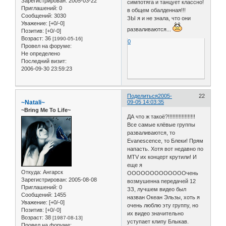
Зарегистрирован
: 2005-03-22
симпотяга и танцует классно!
Приглашений:
0
в общем обалденная!!!
Сообщений:
3030
ЗЫ я и не знала, что они
Уважение:
[+0/-0]
разваливаются...
Позитив:
[+0/-0]
Возраст:
36
[1990-05-16]
0
Провел на форуме:
Не определено
Последний визит:
2006-09-30 23:59:23
Поделиться
2005-
22
~Natali~
09-05 14:03:35
~Bring Me To Life~
ДА что ж такоё?!!!!!!!!!!!!!!!!!!
Все самые клёвые группы
разваливаются, то
Evanescence, то Блеки! Прям
напасть. Хотя вот недавно по
MTV их концерт крутили! И
еще я
Откуда:
Ангарск
ОООООООООООООчень
Зарегистрирован
: 2005-08-08
возмушенна передачей 12
Приглашений:
0
ЗЗ, лучшем видео был
Сообщений:
1455
назван Океан Эльзы, хоть я
Уважение:
[+0/-0]
очень люблю эту группу, но
Позитив:
[+0/-0]
их видео значительно
Возраст:
38
[1987-08-13]
уступает клипу Блыкав.
Провел на форуме: