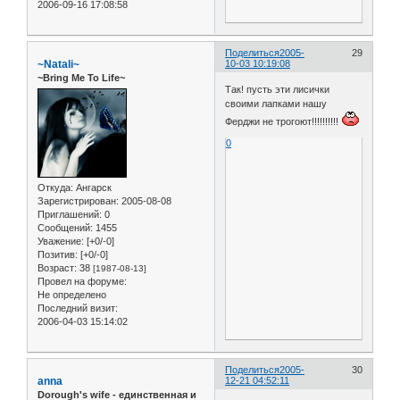
2006-09-16 17:08:58
Поделиться
2005-
29
~Natali~
10-03 10:19:08
~Bring Me To Life~
Так! пусть эти лисички
своими лапками нашу
Ферджи не трогоют!!!!!!!!!!
0
Откуда:
Ангарск
Зарегистрирован
: 2005-08-08
Приглашений:
0
Сообщений:
1455
Уважение:
[+0/-0]
Позитив:
[+0/-0]
Возраст:
38
[1987-08-13]
Провел на форуме:
Не определено
Последний визит:
2006-04-03 15:14:02
Поделиться
2005-
30
anna
12-21 04:52:11
Dorough's wife - единственная и