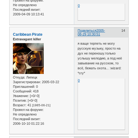
Провел на форуме:
Не определено
0
Последний визит:
2009-04-09 10:13:41
Поделиться
2005-
14
Caribbean Pirate
08-29 10:30:51
Extravagant killer
я ваще терпеть не могу
русскую музыку, просто на
дух не переношу.только
услышу мелодию, а под неё
завывание на русском, то
всё, бежать охота... :wizard:
*cry*
Откуда:
Липецк
0
Зарегистрирован
: 2005-03-22
Приглашений:
0
Сообщений:
418
Уважение:
[+0/-0]
Позитив:
[+0/-0]
Возраст:
41
[1985-06-21]
Провел на форуме:
Не определено
Последний визит:
2006-10-10 01:22:16