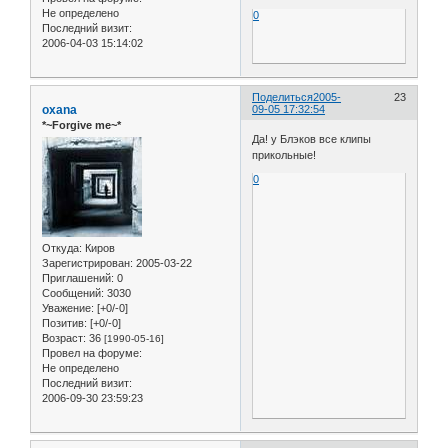
Не определено
0
Последний визит:
2006-04-03 15:14:02
Поделиться
2005-
23
oxana
09-05 17:32:54
*~Forgive me~*
Да! у Блэков все клипы
прикольные!
0
Откуда:
Киров
Зарегистрирован
: 2005-03-22
Приглашений:
0
Сообщений:
3030
Уважение:
[+0/-0]
Позитив:
[+0/-0]
Возраст:
36
[1990-05-16]
Провел на форуме:
Не определено
Последний визит:
2006-09-30 23:59:23