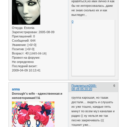
нравяться,но ими лично я как
бы не интересовалась..даже
не знаю сколько их и как
выглядят...
0
Откуда:
Estonia
Зарегистрирован
: 2005-08-09
Приглашений:
0
Сообщений:
644
Уважение:
[+0/-0]
Позитив:
[+0/-0]
Возраст:
40
[1985-08-18]
Провел на форуме:
Не определено
Последний визит:
2009-04-09 10:13:41
Поделиться
2005-
6
anna
08-28 05:20:20
Dorough's wife - единственная и
группа карошая, но тааак
неповторимая!!!&
достали.... видеть и слушать
их уже тошно, каждые пять
минут по всем муз каналам и
радио (( ну нельзя же так
песню закрючивать (((
тошнит уже...