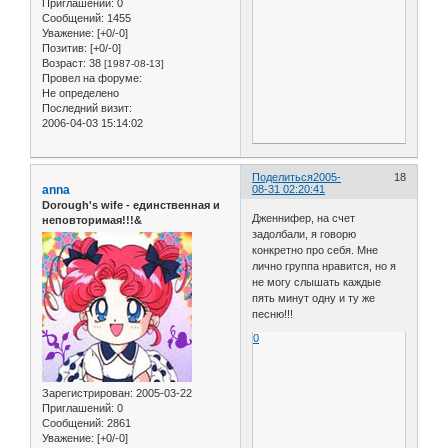
Приглашений:
0
Сообщений:
1455
Уважение:
[+0/-0]
Позитив:
[+0/-0]
Возраст:
38
[1987-08-13]
Провел на форуме:
Не определено
Последний визит:
2006-04-03 15:14:02
Поделиться
2005-
18
anna
08-31 02:20:41
Dorough's wife - единственная и
Дженнифер, на счет
неповторимая!!!&
задолбали, я говорю
конкретно про себя. Мне
лично группа нравится, но я
не могу слышать каждые
пять минут одну и ту же
песню!!!
0
Зарегистрирован
: 2005-03-22
Приглашений:
0
Сообщений:
2861
Уважение:
[+0/-0]