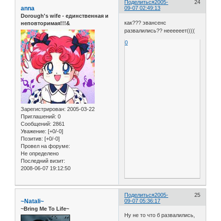
Поделиться
2005-
24
anna
09-07 02:49:13
Dorough's wife - единственная и
как??? эвансенс
неповторимая!!!&
развалились?? неееееет((((
0
Зарегистрирован
: 2005-03-22
Приглашений:
0
Сообщений:
2861
Уважение:
[+0/-0]
Позитив:
[+0/-0]
Провел на форуме:
Не определено
Последний визит:
2008-06-07 19:12:50
Поделиться
2005-
25
~Natali~
09-07 05:36:17
~Bring Me To Life~
Ну не то что б развалились,