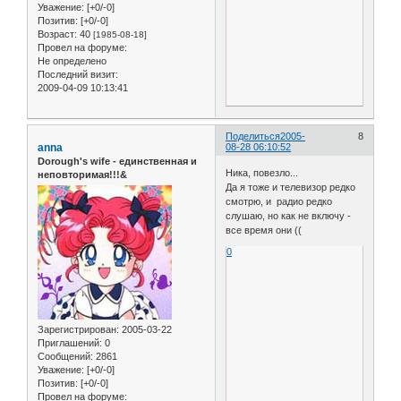
Уважение:
[+0/-0]
Позитив:
[+0/-0]
Возраст:
40
[1985-08-18]
Провел на форуме:
Не определено
Последний визит:
2009-04-09 10:13:41
Поделиться
2005-
8
anna
08-28 06:10:52
Dorough's wife - единственная и
Ника, повезло...
неповторимая!!!&
Да я тоже и телевизор редко
смотрю, и радио редко
слушаю, но как не включу -
все время они ((
0
Зарегистрирован
: 2005-03-22
Приглашений:
0
Сообщений:
2861
Уважение:
[+0/-0]
Позитив:
[+0/-0]
Провел на форуме: