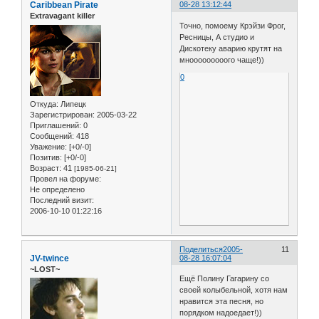
Caribbean Pirate
08-28 13:12:44
Extravagant killer
Точно, помоему Крэйзи Фрог,
Ресницы, А студио и
Дискотеку аварию крутят на
мнооооооооого чаще!))
0
Откуда:
Липецк
Зарегистрирован
: 2005-03-22
Приглашений:
0
Сообщений:
418
Уважение:
[+0/-0]
Позитив:
[+0/-0]
Возраст:
41
[1985-06-21]
Провел на форуме:
Не определено
Последний визит:
2006-10-10 01:22:16
Поделиться
2005-
11
JV-twince
08-28 16:07:04
~LOST~
Ещё Полину Гагарину со
своей колыбельной, хотя нам
нравится эта песня, но
порядком надоедает!))