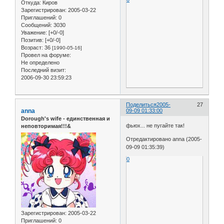
Откуда:
Киров
Зарегистрирован
: 2005-03-22
Приглашений:
0
Сообщений:
3030
Уважение:
[+0/-0]
Позитив:
[+0/-0]
Возраст:
36
[1990-05-16]
Провел на форуме:
Не определено
Последний визит:
2006-09-30 23:59:23
Поделиться
2005-
27
anna
09-09 01:33:00
Dorough's wife - единственная и
фьюх... не пугайте так!
неповторимая!!!&
Отредактировано anna (2005-
09-09 01:35:39)
0
Зарегистрирован
: 2005-03-22
Приглашений:
0