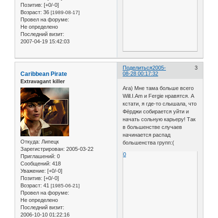
Позитив:
[+0/-0]
Возраст:
36
[1989-08-17]
Провел на форуме:
Не определено
Последний визит:
2007-04-19 15:42:03
Поделиться
2005-
3
Caribbean Pirate
08-28 00:17:32
Extravagant killer
Ага) Мне тама больше всего
Will.I.Am и Fergie нравятся. А
кстати, я где-то слышала, что
Фёрджи собирается уйти и
начать сольную карьеру! Так
в большенстве случаев
начинается распад
Откуда:
Липецк
большенства групп:(
Зарегистрирован
: 2005-03-22
0
Приглашений:
0
Сообщений:
418
Уважение:
[+0/-0]
Позитив:
[+0/-0]
Возраст:
41
[1985-06-21]
Провел на форуме:
Не определено
Последний визит:
2006-10-10 01:22:16