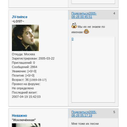
Поделиться
2005-
4
JV-twince
08-28 00:45:51
~LOST~
Мы их не знаем по
именам
0
Откуда:
Москва
Зарегистрирован
: 2005-03-22
Приглашений:
0
Сообщений:
2864
Уважение:
[+0/-0]
Позитив:
[+0/-0]
Возраст:
36
[1989-08-17]
Провел на форуме:
Не определено
Последний визит:
2007-04-19 15:42:03
Поделиться
2005-
5
Неважно
08-28 05:17:19
"Исключённая"
Мне тоже их песни