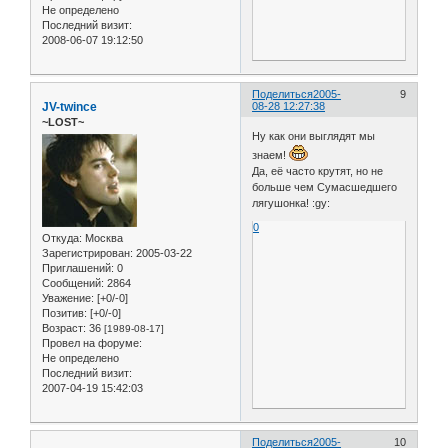
Не определено
Последний визит:
2008-06-07 19:12:50
Поделиться
2005-
9
JV-twince
08-28 12:27:38
~LOST~
Ну как они выглядят мы
знаем!
Да, её часто крутят, но не
больше чем Сумасшедшего
лягушонка! :gy:
0
Откуда:
Москва
Зарегистрирован
: 2005-03-22
Приглашений:
0
Сообщений:
2864
Уважение:
[+0/-0]
Позитив:
[+0/-0]
Возраст:
36
[1989-08-17]
Провел на форуме:
Не определено
Последний визит:
2007-04-19 15:42:03
Поделиться
2005-
10