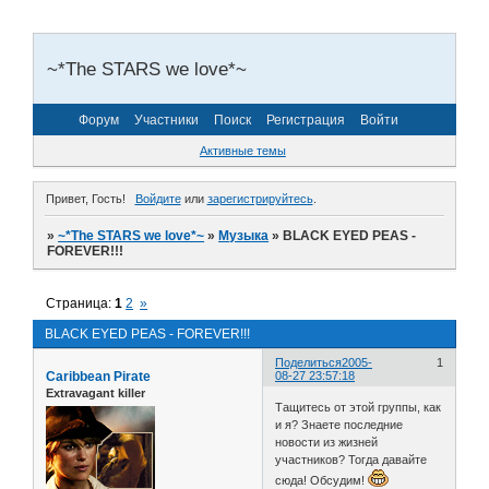
~*The STARS we love*~
Форум
Участники
Поиск
Регистрация
Войти
Активные темы
Привет, Гость!
Войдите
или
зарегистрируйтесь
.
»
~*The STARS we love*~
»
Музыка
»
BLACK EYED PEAS -
FOREVER!!!
Страница:
1
2
»
BLACK EYED PEAS - FOREVER!!!
Поделиться
2005-
1
Caribbean Pirate
08-27 23:57:18
Extravagant killer
Тащитесь от этой группы, как
и я? Знаете последние
новости из жизней
участников? Тогда давайте
сюда! Обсудим!