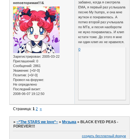
забавно, когда я смотрела
неповторимая!!!&
ЕМА, я первый раз услышала
песню My humps, и она мне
жуткон е понравилась. А
потмо второй раз учлышала
по МТв, и песня наоборотм
не жуко понравилась. И клип
кстати тоже. До этого я мне
ни один клип их не нравился.
0
Зарегистрирован
: 2005-03-22
Приглашений:
0
Сообщений:
2861
Уважение:
[+0/-0]
Позитив:
[+0/-0]
Провел на форуме:
Не определено
Последний визит:
2008-06-07 19:12:50
Страница:
1
2
»
»
~*The STARS we love*~
»
Музыка
»
BLACK EYED PEAS -
FOREVER!!!
создать бесплатный форум