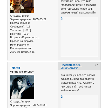
так что не надо, что типа
"задолбали" и т.д.) а фёрджи
действительно классная!и
альбом новый прикольный))
Откуда:
Липецк
0
Зарегистрирован
: 2005-03-22
Приглашений:
0
Сообщений:
418
Уважение:
[+0/-0]
Позитив:
[+0/-0]
Возраст:
41
[1985-06-21]
Провел на форуме:
Не определено
Последний визит:
2006-10-10 01:22:16
Поделиться
2005-
17
~Natali~
08-29 17:12:04
~Bring Me To Life~
Ага, я как узнала что новый
альбов вышел, так сразу в
магазин рванула! А какой у
них офю сайт, всё ни как
найти не могу?
0
Откуда:
Ангарск
Зарегистрирован
: 2005-08-08