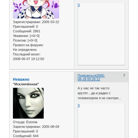
0
Зарегистрирован
: 2005-03-22
Приглашений:
0
Сообщений:
2861
Уважение:
[+0/-0]
Позитив:
[+0/-0]
Провел на форуме:
Не определено
Последний визит:
2008-06-07 19:12:50
Поделиться
2005-
7
Неважно
08-28 05:26:12
"Исключённая"
А у нас не так часто
крутят....да и радио с
телевизором я не смотрю...
0
Откуда:
Estonia
Зарегистрирован
: 2005-08-09
Приглашений:
0
Сообщений:
644