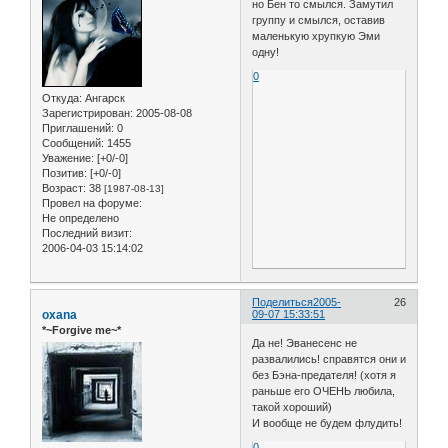
но Бен то смылся. Замутил
группу и смылся, оставив
маленькую хрупкую Эми
одну!
0
Откуда:
Ангарск
Зарегистрирован
: 2005-08-08
Приглашений:
0
Сообщений:
1455
Уважение:
[+0/-0]
Позитив:
[+0/-0]
Возраст:
38
[1987-08-13]
Провел на форуме:
Не определено
Последний визит:
2006-04-03 15:14:02
Поделиться
2005-
26
oxana
09-07 15:33:51
*~Forgive me~*
Да не! Эванесенс не
развалились! справятся они и
без Бэна-предателя! (хотя я
раньше его ОЧЕНЬ любила,
такой хороший)
И вообще не будем флудить!
0