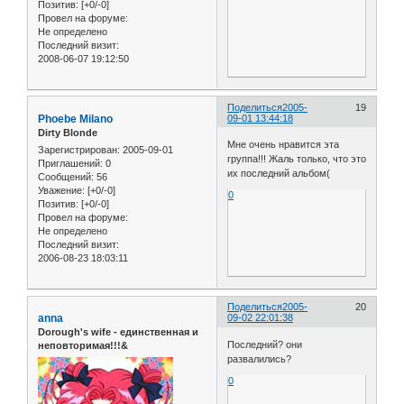
Позитив:
[+0/-0]
Провел на форуме:
Не определено
Последний визит:
2008-06-07 19:12:50
Поделиться
2005-
19
Phoebe Milano
09-01 13:44:18
Dirty Blonde
Мне очень нравится эта
Зарегистрирован
: 2005-09-01
группа!!! Жаль только, что это
Приглашений:
0
их последний альбом(
Сообщений:
56
Уважение:
[+0/-0]
0
Позитив:
[+0/-0]
Провел на форуме:
Не определено
Последний визит:
2006-08-23 18:03:11
Поделиться
2005-
20
anna
09-02 22:01:38
Dorough's wife - единственная и
Последний? они
неповторимая!!!&
развалились?
0