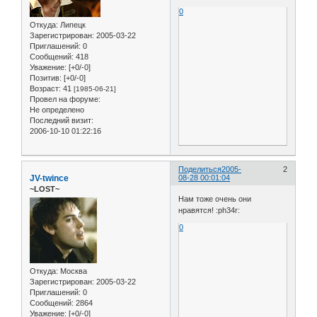
0
Откуда:
Липецк
Зарегистрирован
: 2005-03-22
Приглашений:
0
Сообщений:
418
Уважение:
[+0/-0]
Позитив:
[+0/-0]
Возраст:
41
[1985-06-21]
Провел на форуме:
Не определено
Последний визит:
2006-10-10 01:22:16
Поделиться
2005-
2
JV-twince
08-28 00:01:04
~LOST~
Нам тоже очень они
нравятся! :ph34r:
0
Откуда:
Москва
Зарегистрирован
: 2005-03-22
Приглашений:
0
Сообщений:
2864
Уважение:
[+0/-0]