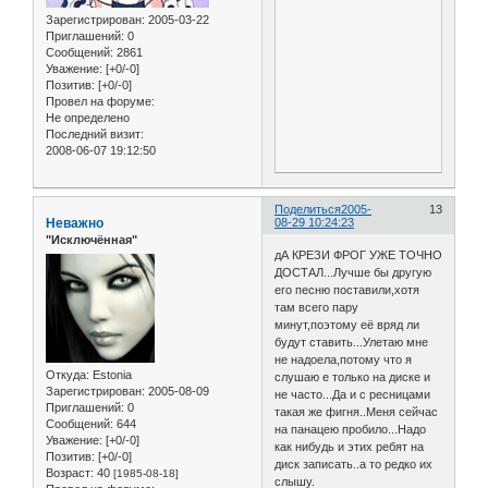
Зарегистрирован
: 2005-03-22
Приглашений:
0
Сообщений:
2861
Уважение:
[+0/-0]
Позитив:
[+0/-0]
Провел на форуме:
Не определено
Последний визит:
2008-06-07 19:12:50
Поделиться
2005-
13
Неважно
08-29 10:24:23
"Исключённая"
дА КРЕЗИ ФРОГ УЖЕ ТОЧНО
ДОСТАЛ...Лучше бы другую
его песню поставили,хотя
там всего пару
минут,поэтому её вряд ли
будут ставить...Улетаю мне
не надоела,потому что я
Откуда:
Estonia
слушаю е только на диске и
Зарегистрирован
: 2005-08-09
не часто...Да и с ресницами
Приглашений:
0
такая же фигня..Меня сейчас
Сообщений:
644
на панацею пробило...Надо
Уважение:
[+0/-0]
как нибудь и этих ребят на
Позитив:
[+0/-0]
диск записать..а то редко их
Возраст:
40
[1985-08-18]
слышу.