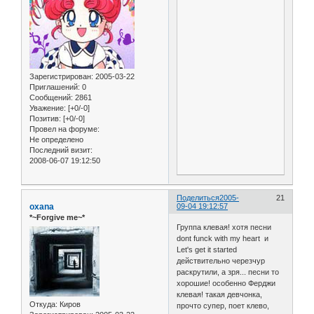
Зарегистрирован
: 2005-03-22
Приглашений:
0
Сообщений:
2861
Уважение:
[+0/-0]
Позитив:
[+0/-0]
Провел на форуме:
Не определено
Последний визит:
2008-06-07 19:12:50
Поделиться
2005-
21
oxana
09-04 19:12:57
*~Forgive me~*
Группа клевая! хотя песни
dont funck with my heart и
Let's get it started
действительно черезчур
раскрутили, а зря... песни то
хорошие! особенно Ферджи
клевая! такая девчонка,
Откуда:
Киров
прочто супер, поет клево,