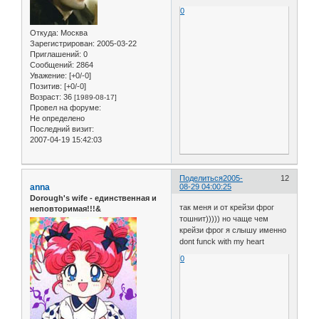
0
Откуда:
Москва
Зарегистрирован
: 2005-03-22
Приглашений:
0
Сообщений:
2864
Уважение:
[+0/-0]
Позитив:
[+0/-0]
Возраст:
36
[1989-08-17]
Провел на форуме:
Не определено
Последний визит:
2007-04-19 15:42:03
Поделиться
2005-
12
anna
08-29 04:00:25
Dorough's wife - единственная и
так меня и от крейзи фрог
неповторимая!!!&
тошнит))))) но чаще чем
крейзи фрог я слышу именно
dont funck with my heart
0