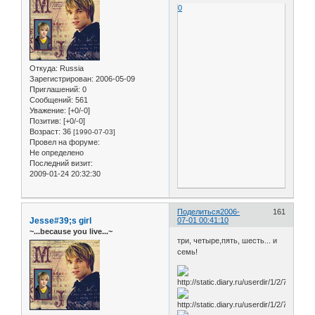
0
Откуда:
Russia
Зарегистрирован
: 2006-05-09
Приглашений:
0
Сообщений:
561
Уважение:
[+0/-0]
Позитив:
[+0/-0]
Возраст:
36
[1990-07-03]
Провел на форуме:
Не определено
Последний визит:
2009-01-24 20:32:30
Поделиться
2006-
161
Jesse#39;s girl
07-01 00:41:10
~...because you live...~
три, четыре,пять, шесть... и
семь!