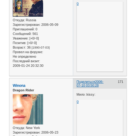
0
Откуда:
Russia
Зарегистрирован
: 2006-05-09
Приглашений:
0
Сообщений:
561
Уважение:
[+0/-0]
Позитив:
[+0/-0]
Возраст:
36
[1990-07-03]
Провел на форуме:
Не определено
Последний визит:
2009-01-24 20:32:30
Поделиться
2006-
171
Winona
07-10 03:50:28
Dragon Rider
Мило :kissy:
0
Откуда:
New York
Зарегистрирован
: 2006-05-23