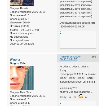
[реклама вместо картинки]
[реклама вместо картинки]
Откуда:
Russia
[реклама вместо картинки]
Зарегистрирован
: 2006-05-09
[реклама вместо картинки]
Приглашений:
0
[реклама вместо картинки]
Сообщений:
561
Уважение:
[+0/-0]
Отредактировано Jesse's girl
Позитив:
[+0/-0]
(2006-06-30 01:09:06)
Возраст:
36
[1990-07-03]
0
Провел на форуме:
Не определено
Последний визит:
2009-01-24 20:32:30
Поделиться
2006-
152
Winona
06-30 02:44:57
Dragon Rider
:o :kissy: :kissy: :kissy:
:kissy:
Суперрррр!!!!!!!!!!!!!!! ты гений!!
:kissy: :kissy: :kissy: :sorry:
Такая прееелееесть!!!!!!!!!!!!!!!
можно ещё? :o:
просто мне так нравится....
Откуда:
New York
Зарегистрирован
: 2006-05-23
:kissy: :o: :ee:
:o:
Приглашений:
0
0
Сообщений:
326