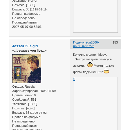
Уважение:
[+0/-0]
Позитив:
[+0/-0]
Возраст:
38
[1988-01-19]
Провел на форуме:
Не определено
Последний визит:
2007-05-07 00:32:01
Поделиться
2006-
153
Jesse#39;s girl
06-30 02:57:23
~...because you live...~
Конечно можно. :kissy:
..Завтра же днем займусь
авками...
Может только
фоток подкинешь??
0
Откуда:
Russia
Зарегистрирован
: 2006-05-09
Приглашений:
0
Сообщений:
561
Уважение:
[+0/-0]
Позитив:
[+0/-0]
Возраст:
36
[1990-07-03]
Провел на форуме:
Не определено
Последний визит:
2009-01-24 20:32:30