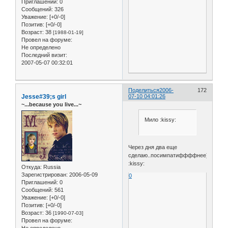
Приглашений:
0
Сообщений:
326
Уважение:
[+0/-0]
Позитив:
[+0/-0]
Возраст:
38
[1988-01-19]
Провел на форуме:
Не определено
Последний визит:
2007-05-07 00:32:01
Поделиться
2006-
172
Jesse#39;s girl
07-10 04:01:26
~...because you live...~
Мило :kissy:
Через дня два еще
сделаю..посимпатиффффнее))
:kissy:
Откуда:
Russia
Зарегистрирован
: 2006-05-09
0
Приглашений:
0
Сообщений:
561
Уважение:
[+0/-0]
Позитив:
[+0/-0]
Возраст:
36
[1990-07-03]
Провел на форуме: