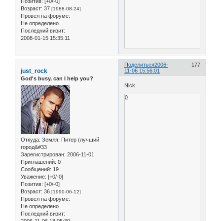
Позитив:
[+0/-0]
Возраст:
37
[1988-08-24]
Провел на форуме:
Не определено
Последний визит:
2008-01-15 15:35:11
Поделиться
2006-
177
just_rock
11-06 15:56:01
God's busy, can I help you?
Nick
0
Откуда:
Земля, Питер (лучший
город&#33
Зарегистрирован
: 2006-11-01
Приглашений:
0
Сообщений:
19
Уважение:
[+0/-0]
Позитив:
[+0/-0]
Возраст:
36
[1990-06-12]
Провел на форуме:
Не определено
Последний визит:
2006-11-06 18:05:39