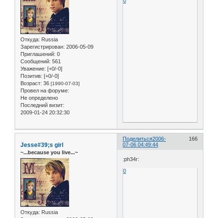
0
Откуда:
Russia
Зарегистрирован
: 2006-05-09
Приглашений:
0
Сообщений:
561
Уважение:
[+0/-0]
Позитив:
[+0/-0]
Возраст:
36
[1990-07-03]
Провел на форуме:
Не определено
Последний визит:
2009-01-24 20:32:30
Поделиться
2006-
166
Jesse#39;s girl
07-06 04:49:44
~...because you live...~
:ph34r:
0
Откуда:
Russia