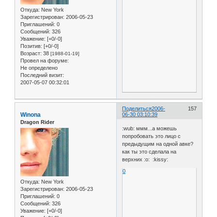
Откуда:
New York
Зарегистрирован
: 2006-05-23
Приглашений:
0
Сообщений:
326
Уважение:
[+0/-0]
Позитив:
[+0/-0]
Возраст:
38
[1988-01-19]
Провел на форуме:
Не определено
Последний визит:
2007-05-07 00:32:01
Поделиться
2006-
157
Winona
06-30 03:10:39
Dragon Rider
:wub: ммм...а можешь
попробовать это лицо с
предыдущим на одной авке?
как ты это сделала на
верхних :o: :kissy:
0
Откуда:
New York
Зарегистрирован
: 2006-05-23
Приглашений:
0
Сообщений:
326
Уважение:
[+0/-0]