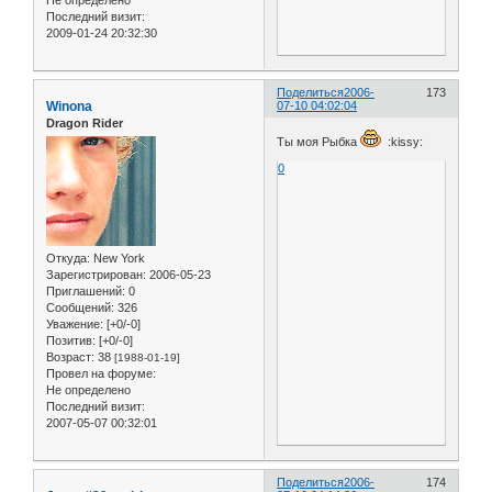
Не определено
Последний визит:
2009-01-24 20:32:30
Поделиться
2006-
173
Winona
07-10 04:02:04
Dragon Rider
Ты моя Рыбка
:kissy:
0
Откуда:
New York
Зарегистрирован
: 2006-05-23
Приглашений:
0
Сообщений:
326
Уважение:
[+0/-0]
Позитив:
[+0/-0]
Возраст:
38
[1988-01-19]
Провел на форуме:
Не определено
Последний визит:
2007-05-07 00:32:01
Поделиться
2006-
174