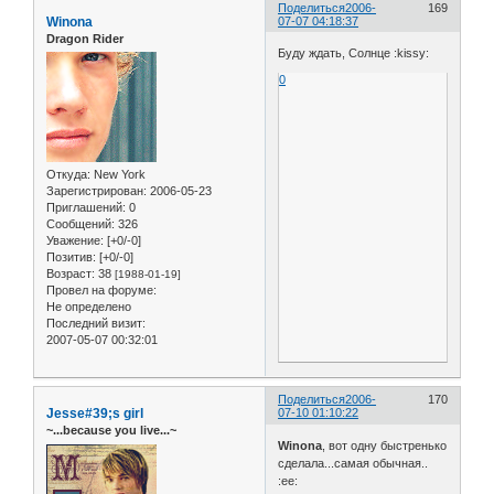
Поделиться
2006-
169
Winona
07-07 04:18:37
Dragon Rider
Буду ждать, Солнце :kissy:
0
Откуда:
New York
Зарегистрирован
: 2006-05-23
Приглашений:
0
Сообщений:
326
Уважение:
[+0/-0]
Позитив:
[+0/-0]
Возраст:
38
[1988-01-19]
Провел на форуме:
Не определено
Последний визит:
2007-05-07 00:32:01
Поделиться
2006-
170
Jesse#39;s girl
07-10 01:10:22
~...because you live...~
Winona
, вот одну быстренько
сделала...самая обычная..
:ee: