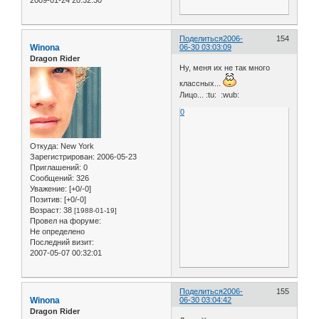
Поделиться
2006-
154
Winona
06-30 03:03:09
Dragon Rider
Ну, меня их не так много
классных...
Лицо... :tu: :wub:
0
Откуда:
New York
Зарегистрирован
: 2006-05-23
Приглашений:
0
Сообщений:
326
Уважение:
[+0/-0]
Позитив:
[+0/-0]
Возраст:
38
[1988-01-19]
Провел на форуме:
Не определено
Последний визит:
2007-05-07 00:32:01
Поделиться
2006-
155
Winona
06-30 03:04:42
Dragon Rider