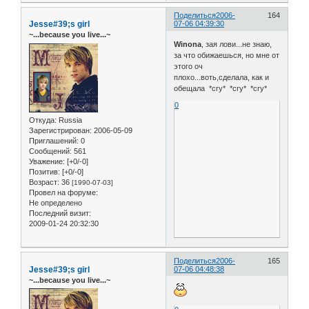
Поделиться
2006-
164
Jesse#39;s girl
07-06 04:39:30
~...because you live...~
Winona
, зая лови...не знаю,
за что обижаешься, но мне от
этого оч
плохо...воть,сделала, как и
обещала *cry* *cry* *cry*
0
Откуда:
Russia
Зарегистрирован
: 2006-05-09
Приглашений:
0
Сообщений:
561
Уважение:
[+0/-0]
Позитив:
[+0/-0]
Возраст:
36
[1990-07-03]
Провел на форуме:
Не определено
Последний визит:
2009-01-24 20:32:30
Поделиться
2006-
165
Jesse#39;s girl
07-06 04:48:38
~...because you live...~