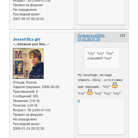
Возраст:
38
[1988-01-19]
Провел на форуме:
Не определено
Последний визит:
2007-05-07 00:32:01
Поделиться
2006-
163
Jesse#39;s girl
07-01 00:47:59
~...because you live...~
*cry* *cry* *cry*
спасибо!!! *cry*
Ну госьподи...не надо
плакать. :kissy: ..а то я сама
Откуда:
Russia
щас зарыдаю... *cry*
Зарегистрирован
: 2006-05-09
Приглашений:
0
*cry*
*cry* *cry* *cry*
Сообщений:
561
Уважение:
[+0/-0]
0
Позитив:
[+0/-0]
Возраст:
36
[1990-07-03]
Провел на форуме:
Не определено
Последний визит:
2009-01-24 20:32:30