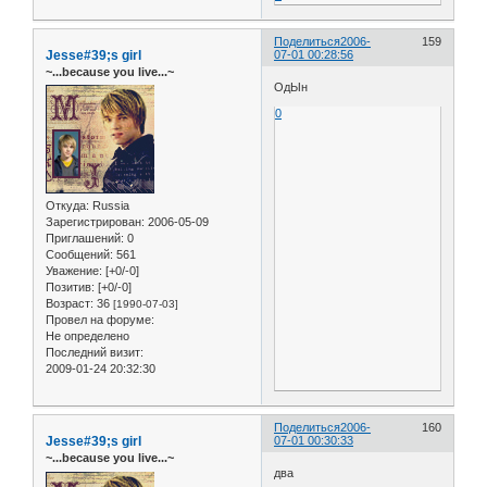
Поделиться
2006-
159
Jesse#39;s girl
07-01 00:28:56
~...because you live...~
ОдЫн
0
Откуда:
Russia
Зарегистрирован
: 2006-05-09
Приглашений:
0
Сообщений:
561
Уважение:
[+0/-0]
Позитив:
[+0/-0]
Возраст:
36
[1990-07-03]
Провел на форуме:
Не определено
Последний визит:
2009-01-24 20:32:30
Поделиться
2006-
160
Jesse#39;s girl
07-01 00:30:33
~...because you live...~
два