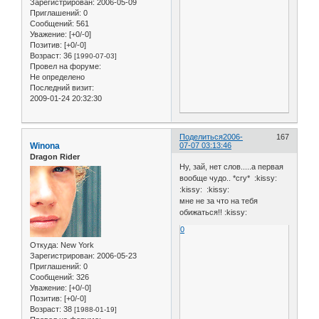
Зарегистрирован
: 2006-05-09
Приглашений:
0
Сообщений:
561
Уважение:
[+0/-0]
Позитив:
[+0/-0]
Возраст:
36
[1990-07-03]
Провел на форуме:
Не определено
Последний визит:
2009-01-24 20:32:30
Поделиться
2006-
167
Winona
07-07 03:13:46
Dragon Rider
Ну, зай, нет слов.....а первая
вообще чудо.. *cry* :kissy:
:kissy: :kissy:
мне не за что на тебя
обижаться!! :kissy:
0
Откуда:
New York
Зарегистрирован
: 2006-05-23
Приглашений:
0
Сообщений:
326
Уважение:
[+0/-0]
Позитив:
[+0/-0]
Возраст:
38
[1988-01-19]