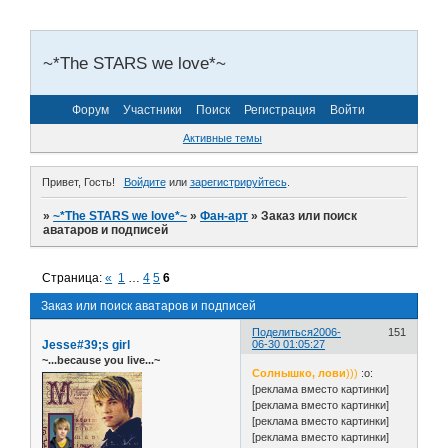
~*The STARS we love*~
Форум
Участники
Поиск
Регистрация
Войти
Активные темы
Привет, Гость!
Войдите
или
зарегистрируйтесь
.
»
~*The STARS we love*~
»
Фан-арт
»
Заказ или поиск
аватаров и подписей
Страница:
«
1
…
4
5
6
Заказ или поиск аватаров и подписей
Поделиться
2006-
151
Jesse#39;s girl
06-30 01:05:27
~...because you live...~
Солнышко, лови
)))
:o:
[реклама вместо картинки]
[реклама вместо картинки]
[реклама вместо картинки]
[реклама вместо картинки]