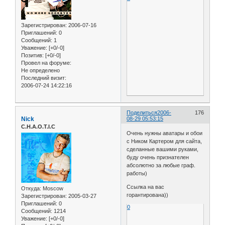
Зарегистрирован
: 2006-07-16
Приглашений:
0
Сообщений:
1
Уважение:
[+0/-0]
Позитив:
[+0/-0]
Провел на форуме:
Не определено
Последний визит:
2006-07-24 14:22:16
Поделиться
2006-
176
Nick
08-29 05:53:15
C.H.A.O.T.I.C
Очень нужны аватары и обои
с Ником Картером для сайта,
сделанные вашими руками,
буду очень признателен
абсолютно за любые граф.
работы)
Cсылка на вас
Откуда:
Moscow
горантирована))
Зарегистрирован
: 2005-03-27
Приглашений:
0
0
Сообщений:
1214
Уважение:
[+0/-0]