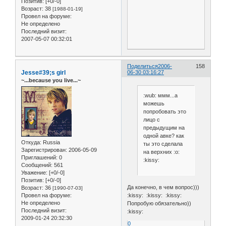
Позитив:
[+0/-0]
Возраст:
38
[1988-01-19]
Провел на форуме:
Не определено
Последний визит:
2007-05-07 00:32:01
Поделиться
2006-
158
Jesse#39;s girl
06-30 03:16:27
~...because you live...~
:wub: ммм...а
можешь
попробовать это
лицо с
предыдущим на
одной авке? как
Откуда:
Russia
ты это сделала
Зарегистрирован
: 2006-05-09
на верхних :o:
Приглашений:
0
:kissy:
Сообщений:
561
Уважение:
[+0/-0]
Позитив:
[+0/-0]
Да конечно, в чем вопрос)))
Возраст:
36
[1990-07-03]
:kissy: :kissy: :kissy:
Провел на форуме:
Не определено
Попробую обязательно))
Последний визит:
:kissy:
2009-01-24 20:32:30
0