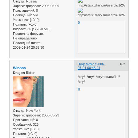
Откуда:
Russia
Зарегистрирован
: 2006-05-09
Приглашений:
0
Сообщений:
561
Уважение:
[+0/-0]
0
Позитив:
[+0/-0]
Возраст:
36
[1990-07-03]
Провел на форуме:
Не определено
Последний визит:
2009-01-24 20:32:30
Поделиться
2006-
162
Winona
07-01 00:45:24
Dragon Rider
*cry* *cry* *cry* спасибо!!!
*cry*
0
Откуда:
New York
Зарегистрирован
: 2006-05-23
Приглашений:
0
Сообщений:
326
Уважение:
[+0/-0]
Позитив:
[+0/-0]