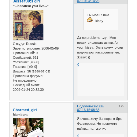
Jesse#39;s girl
07-10 04:14:26
~...because you live...~
Ты моя Рыбка
:kissy:
Да no problems :zy: Мне
нравится делать авики..for
Откуда:
Russia
you :kissy: Хоть кому-то они
Зарегистрирован
: 2006-05-09
поднимают настроение :ee:
Приглашений:
0
:kissy: ))
Сообщений:
561
Уважение:
[+0/-0]
0
Позитив:
[+0/-0]
Возраст:
36
[1990-07-03]
Провел на форуме:
Не определено
Последний визит:
2009-01-24 20:32:30
Поделиться
2006-
175
Charmed_girl
07-16 15:08:33
Members
Я очень хочу баннеры с Дрю
Фуллеровм. Не поможете
найти... :tu: :sorry:
0