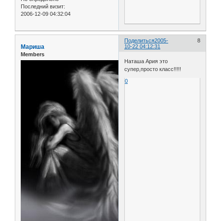
Последний визит:
2006-12-09 04:32:04
Поделиться
2005-
8
Мариша
10-22 04:12:31
Members
Наташа Ария это
супер,просто класс!!!!!
0