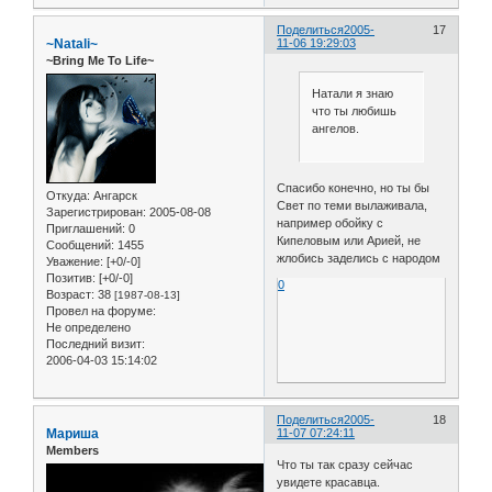
Поделиться
2005-
17
~Natali~
11-06 19:29:03
~Bring Me To Life~
Натали я знаю
что ты любишь
ангелов.
Спасибо конечно, но ты бы
Откуда:
Ангарск
Свет по теми вылаживала,
Зарегистрирован
: 2005-08-08
например обойку с
Приглашений:
0
Кипеловым или Арией, не
Сообщений:
1455
жлобись заделись с народом
Уважение:
[+0/-0]
Позитив:
[+0/-0]
0
Возраст:
38
[1987-08-13]
Провел на форуме:
Не определено
Последний визит:
2006-04-03 15:14:02
Поделиться
2005-
18
Мариша
11-07 07:24:11
Members
Что ты так сразу сейчас
увидете красавца.