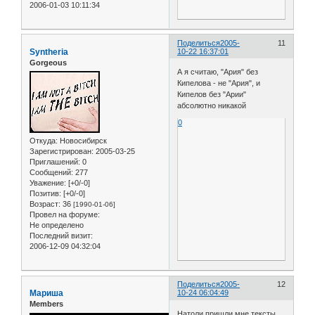
2006-01-03 10:11:34
Поделиться
2005-
11
Syntheria
10-22 16:37:01
Gorgeous
А я считаю, "Ария" без
Кипелова - не "Ария", и
Кипелов без "Арии"
абсолютно никакой
0
Откуда:
Новосибирск
Зарегистрирован
: 2005-03-25
Приглашений:
0
Сообщений:
277
Уважение:
[+0/-0]
Позитив:
[+0/-0]
Возраст:
36
[1990-01-06]
Провел на форуме:
Не определено
Последний визит:
2006-12-09 04:32:04
Поделиться
2005-
12
Мариша
10-24 06:04:49
Members
Натоли пришли мне тексты