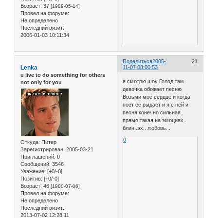
Возраст:
37
[1989-05-14]
Провел на форуме:
Не определено
Последний визит:
2006-01-03 10:11:34
Поделиться
2005-
21
Lenka
11-07 08:00:53
u live to do something for others
я смотрю шоу Голод там
not only for you
девочка обожает песню
Возьми мое сердце и когда
поет ее рыдает и я с ней и
песня конечно сильная..
прямо такая на эмоциях..
блин..эх.. любовь...
0
Откуда:
Питер
Зарегистрирован
: 2005-03-21
Приглашений:
0
Сообщений:
3546
Уважение:
[+0/-0]
Позитив:
[+0/-0]
Возраст:
46
[1980-07-06]
Провел на форуме:
Не определено
Последний визит:
2013-07-02 12:28:11