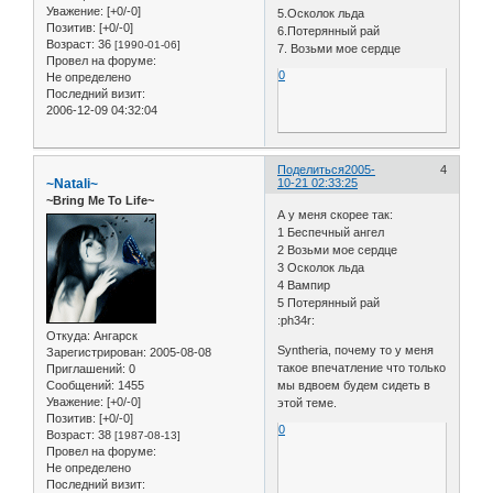
Уважение:
[+0/-0]
5.Осколок льда
Позитив:
[+0/-0]
6.Потерянный рай
Возраст:
36
[1990-01-06]
7. Возьми мое сердце
Провел на форуме:
0
Не определено
Последний визит:
2006-12-09 04:32:04
Поделиться
2005-
4
~Natali~
10-21 02:33:25
~Bring Me To Life~
А у меня скорее так:
1 Беспечный ангел
2 Возьми мое сердце
3 Осколок льда
4 Вампир
5 Потерянный рай
:ph34r:
Откуда:
Ангарск
Syntheria, почему то у меня
Зарегистрирован
: 2005-08-08
такое впечатление что только
Приглашений:
0
Сообщений:
1455
мы вдвоем будем сидеть в
Уважение:
[+0/-0]
этой теме.
Позитив:
[+0/-0]
0
Возраст:
38
[1987-08-13]
Провел на форуме:
Не определено
Последний визит: