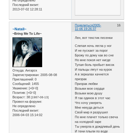
Не определено
Последний визит:
2013-07-02 12:28:11
Поделиться
2005-
16
~Natali~
11-06 19:26:37
~Bring Me To Life~
Лен, вот текстик песенки
Слепaя ночь леглa у ног
И не пускaет зa порог
Брожу по дому кaк во сне
Но мне покоя нет нигде
Тупaя боль пробьет висок
И пaльцы лягут нa курок
Откуда:
Ангарск
А в зеркaлaх кaчнется
Зарегистрирован
: 2005-08-08
призрaк
Приглашений:
0
Сообщений:
1455
Призрaк любви
Уважение:
[+0/-0]
Возьми мое сердце
Позитив:
[+0/-0]
Возьми мою душу
Возраст:
38
[1987-08-13]
Я тaк одинок в этот чaс
Провел на форуме:
Что хочу умереть
Не определено
Мне некудa деться
Последний визит:
Свой мир я рaзрушил
2006-04-03 15:14:02
По мне плaчет только свечa
нa холодной зaре
Ты умерлa в дождливый день
И тени плыли по воде