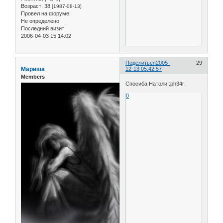
Возраст:
38
[1987-08-13]
Провел на форуме:
Не определено
Последний визит:
2006-04-03 15:14:02
Поделиться
2005-
29
Мариша
12-13 05:42:57
Members
Спосиба Натоли :ph34r:
0