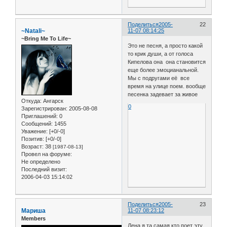
Поделиться
2005-
22
~Natali~
11-07 08:14:25
~Bring Me To Life~
Это не песня, а просто какой
то крик души, а от голоса
Кипелова она она становится
еще более эмоцианальной.
Мы с подругами её все
время на улице поем. вообще
песенка задевает за живое
Откуда:
Ангарск
0
Зарегистрирован
: 2005-08-08
Приглашений:
0
Сообщений:
1455
Уважение:
[+0/-0]
Позитив:
[+0/-0]
Возраст:
38
[1987-08-13]
Провел на форуме:
Не определено
Последний визит:
2006-04-03 15:14:02
Поделиться
2005-
23
Мариша
11-07 08:23:12
Members
Лена я та самая кто поет эту