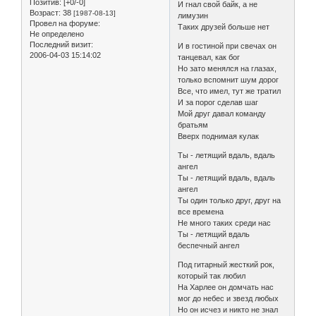
Позитив:
[+0/-0]
И гнал свой байк, а не
Возраст:
38
[1987-08-13]
лимузин
Провел на форуме:
Таких друзей больше нет
Не определено
Последний визит:
И в гостиной при свечах он
2006-04-03 15:14:02
танцевал, как бог
Но зато менялся на глазах,
только вспомнит шум дорог
Все, что имел, тут же тратил
И за порог сделав шаг
Мой друг давал команду
братьям
Вверх поднимая кулак
Ты - летящий вдаль, вдаль
ангел
Ты - летящий вдаль, вдаль
ангел
Ты один только друг, друг на
все времена
Не много таких среди нас
Ты - летящий вдаль
беспечный ангел
Под гитарный жесткий рок,
который так любил
На Харлее он домчать нас
мог до небес и звезд любых
Но он исчез и никто не знал