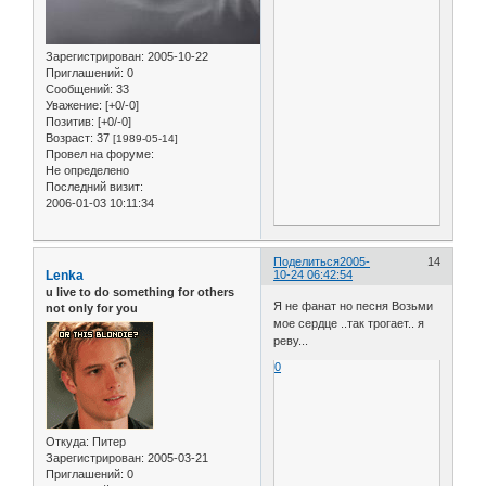
Зарегистрирован
: 2005-10-22
Приглашений:
0
Сообщений:
33
Уважение:
[+0/-0]
Позитив:
[+0/-0]
Возраст:
37
[1989-05-14]
Провел на форуме:
Не определено
Последний визит:
2006-01-03 10:11:34
Поделиться
2005-
14
Lenka
10-24 06:42:54
u live to do something for others
Я не фанат но песня Возьми
not only for you
мое сердце ..так трогает.. я
реву...
0
Откуда:
Питер
Зарегистрирован
: 2005-03-21
Приглашений:
0