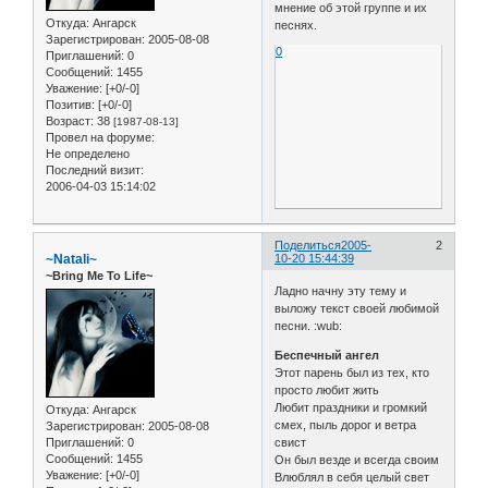
мнение об этой группе и их
Откуда:
Ангарск
песнях.
Зарегистрирован
: 2005-08-08
0
Приглашений:
0
Сообщений:
1455
Уважение:
[+0/-0]
Позитив:
[+0/-0]
Возраст:
38
[1987-08-13]
Провел на форуме:
Не определено
Последний визит:
2006-04-03 15:14:02
Поделиться
2005-
2
~Natali~
10-20 15:44:39
~Bring Me To Life~
Ладно начну эту тему и
выложу текст своей любимой
песни. :wub:
Беспечный ангел
Этот парень был из тех, кто
просто любит жить
Любит праздники и громкий
Откуда:
Ангарск
смех, пыль дорог и ветра
Зарегистрирован
: 2005-08-08
свист
Приглашений:
0
Сообщений:
1455
Он был везде и всегда своим
Уважение:
[+0/-0]
Влюблял в себя целый свет