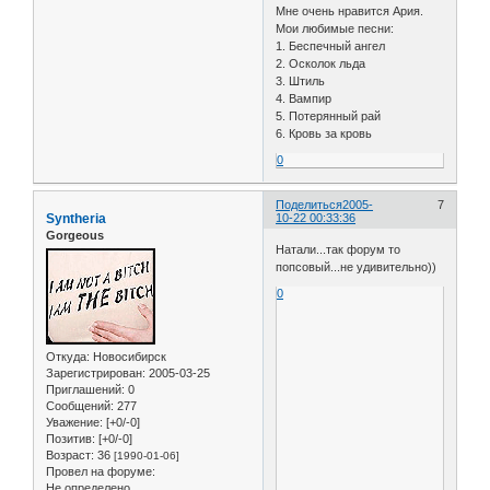
Мне очень нравится Ария.
Мои любимые песни:
1. Беспечный ангел
2. Осколок льда
3. Штиль
4. Вампир
5. Потерянный рай
6. Кровь за кровь
0
Поделиться
2005-
7
Syntheria
10-22 00:33:36
Gorgeous
Натали...так форум то
попсовый...не удивительно))
0
Откуда:
Новосибирск
Зарегистрирован
: 2005-03-25
Приглашений:
0
Сообщений:
277
Уважение:
[+0/-0]
Позитив:
[+0/-0]
Возраст:
36
[1990-01-06]
Провел на форуме:
Не определено