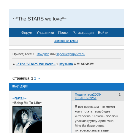
~*The STARS we love*~
Форум
Участники
Поиск
Регистрация
Войти
Активные темы
Привет, Гость!
Войдите
или
зарегистрируйтесь
.
»
~*The STARS we love*~
»
Музыка
»
!!!АРИЯ!!!
Страница:
1
2
»
!!!АРИЯ!!!
Поделиться
2005-
1
~Natali~
10-20 15:39:51
~Bring Me To Life~
Я вот подумала что может
кому то эта тема будет
интересна. Я очень люблю и
уважаю группу Ария :wub: .
Мне бы было очень
интересно знать ваше