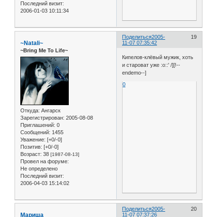
Последний визит:
2006-01-03 10:11:34
Поделиться
2005-
19
~Natali~
11-07 07:35:42
~Bring Me To Life~
Кипелов-клёвый мужик, хоть
и староват уже :o::' /][!--
endemo--]
0
Откуда:
Ангарск
Зарегистрирован
: 2005-08-08
Приглашений:
0
Сообщений:
1455
Уважение:
[+0/-0]
Позитив:
[+0/-0]
Возраст:
38
[1987-08-13]
Провел на форуме:
Не определено
Последний визит:
2006-04-03 15:14:02
Поделиться
2005-
20
Мариша
11-07 07:37:26