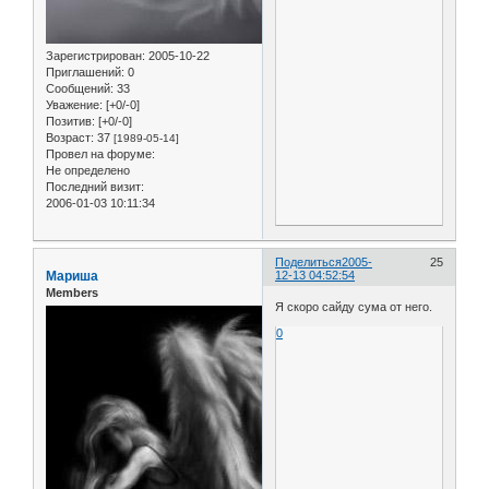
Зарегистрирован
: 2005-10-22
Приглашений:
0
Сообщений:
33
Уважение:
[+0/-0]
Позитив:
[+0/-0]
Возраст:
37
[1989-05-14]
Провел на форуме:
Не определено
Последний визит:
2006-01-03 10:11:34
Поделиться
2005-
25
Мариша
12-13 04:52:54
Members
Я скоро сайду сума от него.
0