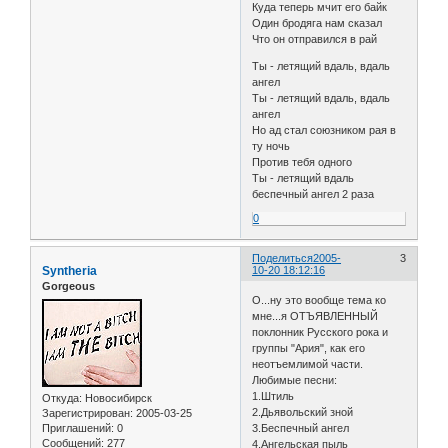
Куда теперь мчит его байк
Один бродяга нам сказал
Что он отправился в рай
Ты - летящий вдаль, вдаль
ангел
Ты - летящий вдаль, вдаль
ангел
Но ад стал союзником рая в
ту ночь
Против тебя одного
Ты - летящий вдаль
беспечный ангел 2 раза
0
Поделиться
2005-
3
Syntheria
10-20 18:12:16
Gorgeous
О...ну это вообще тема ко
мне...я ОТЪЯВЛЕННЫЙ
поклонник Русского рока и
группы "Ария", как его
неотъемлимой части.
Любимые песни:
1.Штиль
Откуда:
Новосибирск
2.Дьявольский зной
Зарегистрирован
: 2005-03-25
Приглашений:
0
3.Беспечный ангел
Сообщений:
277
4.Ангельская пыль