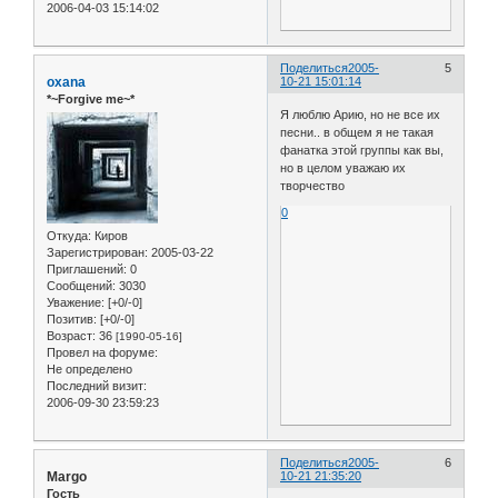
2006-04-03 15:14:02
Поделиться
2005-
5
oxana
10-21 15:01:14
*~Forgive me~*
Я люблю Арию, но не все их
песни.. в общем я не такая
фанатка этой группы как вы,
но в целом уважаю их
творчество
0
Откуда:
Киров
Зарегистрирован
: 2005-03-22
Приглашений:
0
Сообщений:
3030
Уважение:
[+0/-0]
Позитив:
[+0/-0]
Возраст:
36
[1990-05-16]
Провел на форуме:
Не определено
Последний визит:
2006-09-30 23:59:23
Поделиться
2005-
6
Margo
10-21 21:35:20
Гость