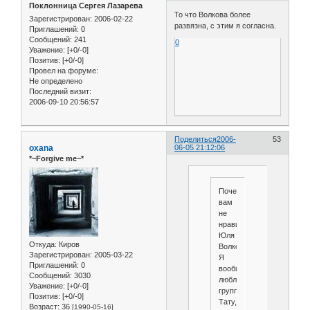
Поклонница Сергея Лазарева
То что Волкова более
Зарегистрирован
: 2006-02-22
развязна, с этим я согласна.
Приглашений:
0
Сообщений:
241
0
Уважение:
[+0/-0]
Позитив:
[+0/-0]
Провел на форуме:
Не определено
Последний визит:
2006-09-10 20:56:57
Поделиться
2006-
53
oxana
06-05 21:12:06
*~Forgive me~*
Почему
вам
не
нравится
Юля
Откуда:
Киров
Волкова.
Зарегистрирован
: 2005-03-22
Я
Приглашений:
0
вообще
Сообщений:
3030
люблю
Уважение:
[+0/-0]
группу
Позитив:
[+0/-0]
Тату,
Возраст:
36
[1990-05-16]