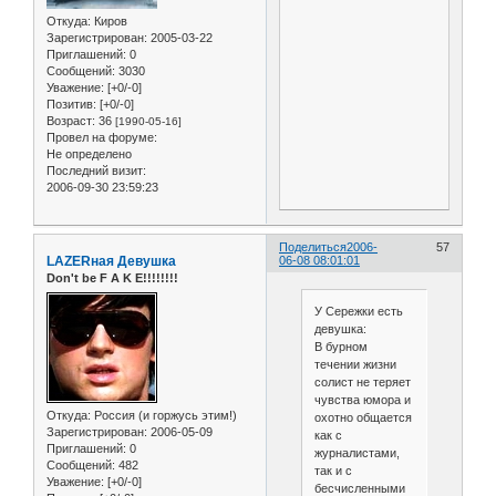
Откуда:
Киров
Зарегистрирован
: 2005-03-22
Приглашений:
0
Сообщений:
3030
Уважение:
[+0/-0]
Позитив:
[+0/-0]
Возраст:
36
[1990-05-16]
Провел на форуме:
Не определено
Последний визит:
2006-09-30 23:59:23
Поделиться
2006-
57
LAZERная Девушка
06-08 08:01:01
Don't be F A K E!!!!!!!!
У Сережки есть
девушка:
В бурном
течении жизни
солист не теряет
чувства юмора и
Откуда:
Россия (и горжусь этим!)
охотно общается
Зарегистрирован
: 2006-05-09
как с
Приглашений:
0
журналистами,
Сообщений:
482
так и с
Уважение:
[+0/-0]
бесчисленными