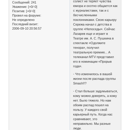
солист не теряет чувства
Сообщений:
241
юмора и охотно общается как
Уважение:
[+0/-0]
с журналистами, так и с
Позитив:
[+0/-0]
бесчисленными
Провел на форуме:
Не определено
поклонниками. Свою карьеру
Последний визит:
Сережа начал с детства в
2006-09-10 20:56:57
группе «Непоседы». Сейчас
Лазарев еще и играет в
Театре им. А. С. Пушкина в
спектакле «Одолжите
тенора», получил
театральную премию... А
телеканал МТV представил
его в номинации «Прорыв
года».
- Что изменилось в вашей
жизни после распада группы
Smash!!?
- Стал больше задумываться,
кому можно доверять, а кому
нет. Было тяжело. Но нам
обоим распад пошел на
пользу. У каждого свой
карьерный путь. Когда нас
сравнивают, это
неправильно. Мы разные
люди.