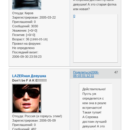
девушки! А это старая фотка
или новая?
Откуда:
Киров
0
Зарегистрирован
: 2005-03-22
Приглашений:
0
Сообщений:
3030
Уважение:
[+0/-0]
Позитив:
[+0/-0]
Возраст:
36
[1990-05-16]
Провел на форуме:
Не определено
Последний визит:
2006-09-30 23:59:23
Поделиться
2006-
47
LAZERная Девушка
06-03 01:12:11
Don't be F A K E!!!!!!!!
Действительно!
Пусть уж
определится с
кем она в реале
встречается!
Такая тупая!
Откуда:
Россия (и горжусь этим!)
А Сережка
Зарегистрирован
: 2006-05-09
достоин лучшей
Приглашений:
0
девушки! А это
Сообщений:
482