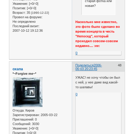
старая фотка или
Уважение:
[+0/-0]
новая?
Позитив:
[+0/-0]
Возраст:
35
[1990-12-22]
Провел на форуме:
Не определено
Насколько мне известно,
Последний визит:
это фото было сделано во
2007-10-12 19:12:36
время концерта в честь
"Непосед", который
проходил совсем-совсем
недавно.... :ee:
0
Поделиться
2006-
48
oxana
06-03 20:23:45
*~Forgive me~*
УЖАС! не хочу чтобы он был
с ней, у нее даже вид какой-
то шалавы!
0
Откуда:
Киров
Зарегистрирован
: 2005-03-22
Приглашений:
0
Сообщений:
3030
Уважение:
[+0/-0]
Позитив:
[+0/-0]