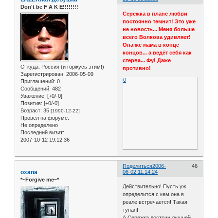
Don't be F A K E!!!!!!!!
Серёжка в плане любви
постоянно темнит! Это уже
не новость... Меня больше
всего Волкова удивляет!
Она же мама в конце
концов... а ведёт себя как
стерва... Фу! Даже
Откуда:
Россия (и горжусь этим!)
противно!
Зарегистрирован
: 2006-05-09
0
Приглашений:
0
Сообщений:
482
Уважение:
[+0/-0]
Позитив:
[+0/-0]
Возраст:
35
[1990-12-22]
Провел на форуме:
Не определено
Последний визит:
2007-10-12 19:12:36
Поделиться
2006-
46
oxana
06-02 11:14:24
*~Forgive me~*
Действительно! Пусть уж
определится с кем она в
реале встречается! Такая
тупая!
А Сережка достоин лучшей