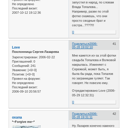
запустил в народ, по словам
Не определено
Влада Топалова...
Последний визит:
Например, разве по этой
2007-10-12 19:12:36
фотке скажешь, что они
просто сводные брат и
сестра...????!!!
0
Поделиться
2006-
41
Love
05-28 19:02:10
Поклонница Сергея Лазарева
Мне кажется из-за этой фотки
Зарегистрирован
: 2006-02-22
свадьба Топалова и Волковой
Приглашений:
0
накрылась. Изменяет с
Сообщений:
241
Сережкой, может быть, я
Уважение:
[+0/-0]
была бы рада, пока Топалов
Позитив:
[+0/-0]
по заграницам гуляет. Так
Провел на форуме:
Не определено
говорят. Не повезло ему.
Последний визит:
Отредактировано Love (2006-
2006-09-10 20:56:57
05-29 12:32:31)
0
Поделиться
2006-
42
oxana
05-28 19:31:11
*~Forgive me~*
Ну Лазарев конечно намного