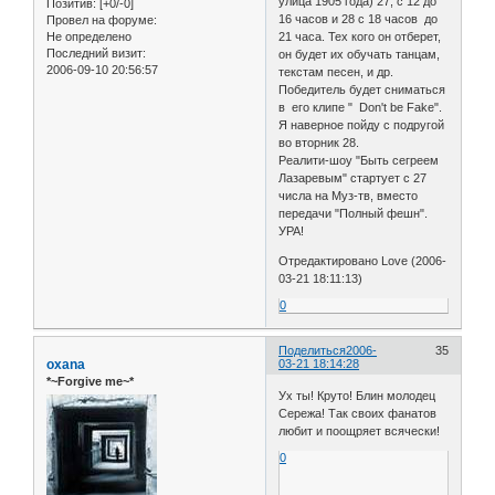
улица 1905 года) 27, с 12 до
Позитив:
[+0/-0]
16 часов и 28 с 18 часов до
Провел на форуме:
Не определено
21 часа. Тех кого он отберет,
Последний визит:
он будет их обучать танцам,
2006-09-10 20:56:57
текстам песен, и др.
Победитель будет сниматься
в его клипе " Don't be Fake".
Я наверное пойду с подругой
во вторник 28.
Реалити-шоу "Быть сегреем
Лазаревым" стартует с 27
числа на Муз-тв, вместо
передачи "Полный фешн".
УРА!
Отредактировано Love (2006-
03-21 18:11:13)
0
Поделиться
2006-
35
oxana
03-21 18:14:28
*~Forgive me~*
Ух ты! Круто! Блин молодец
Сережа! Так своих фанатов
любит и поощряет всячески!
0