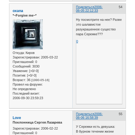
Поделиться
2006-
54
oxana
06-05 22:12:33
*~Forgive me~*
Ну посмотрите на нее? Разве
это шалавистое
разукрашенное существо
пара Сережке???
0
Откуда:
Киров
Зарегистрирован
: 2005-03-22
Приглашений:
0
Сообщений:
3030
Уважение:
[+0/-0]
Позитив:
[+0/-0]
Возраст:
36
[1990-05-16]
Провел на форуме:
Не определено
Последний визит:
2006-09-30 23:59:23
Поделиться
2006-
55
Love
06-06 16:58:39
Поклонница Сергея Лазарева
У Сережки есть девушка:
Зарегистрирован
: 2006-02-22
В бурном течении жизни
Приглашений:
0