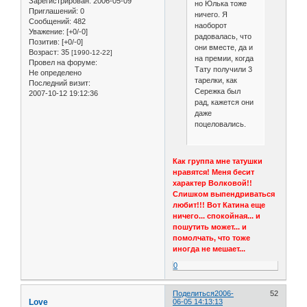
Зарегистрирован
: 2006-05-09
но Юлька тоже
Приглашений:
0
ничего. Я
Сообщений:
482
наоборот
Уважение:
[+0/-0]
радовалась, что
Позитив:
[+0/-0]
они вместе, да и
Возраст:
35
[1990-12-22]
на премии, когда
Провел на форуме:
Тату получили 3
Не определено
тарелки, как
Последний визит:
Сережка был
2007-10-12 19:12:36
рад, кажется они
даже
поцеловались.
Как группа мне татушки
нравятся! Меня бесит
характер Волковой!!
Слишком выпендриваться
любит!!! Вот Катина еще
ничего... спокойная... и
пошутить может... и
помолчать, что тоже
иногда не мешает...
0
Поделиться
2006-
52
Love
06-05 14:13:13