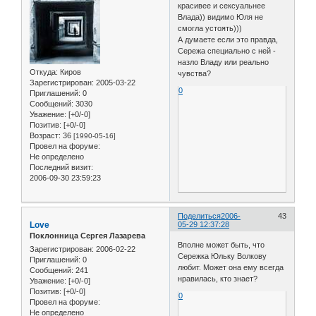
красивее и сексуальнее
Влада)) видимо Юля не
смогла устоять)))
А думаете если это правда,
Сережа специально с ней -
назло Владу или реально
Откуда:
Киров
чувства?
Зарегистрирован
: 2005-03-22
0
Приглашений:
0
Сообщений:
3030
Уважение:
[+0/-0]
Позитив:
[+0/-0]
Возраст:
36
[1990-05-16]
Провел на форуме:
Не определено
Последний визит:
2006-09-30 23:59:23
Поделиться
2006-
43
Love
05-29 12:37:28
Поклонница Сергея Лазарева
Вполне может быть, что
Зарегистрирован
: 2006-02-22
Сережка Юльку Волкову
Приглашений:
0
любит. Может она ему всегда
Сообщений:
241
нравилась, кто знает?
Уважение:
[+0/-0]
Позитив:
[+0/-0]
0
Провел на форуме:
Не определено