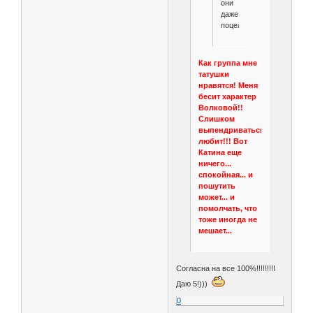
они
даже
поцеловались.
Как группа мне
татушки
нравятся! Меня
бесит характер
Волковой!!
Слишком
выпендриваться
любит!!! Вот
Катина еще
ничего...
спокойная... и
пошутить
может... и
помолчать, что
тоже иногда не
мешает...
Согласна на все 100%!!!!!!!!!
Даю 5!)))
0