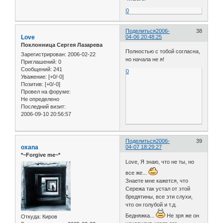
0
Поделиться
2006-
38
Love
04-06 20:48:25
Поклонница Сергея Лазарева
Полностью с тобой согласна,
Зарегистрирован
: 2006-02-22
но начала не я!
Приглашений:
0
Сообщений:
241
0
Уважение:
[+0/-0]
Позитив:
[+0/-0]
Провел на форуме:
Не определено
Последний визит:
2006-09-10 20:56:57
Поделиться
2006-
39
oxana
04-07 18:29:27
*~Forgive me~*
Love, Я знаю, что не ты, но
все же...
Знаете мне кажется, что
Сережа так устал от этой
бредятины, все эти слухи,
что он голубой и т.д.
Бедняжка...
Не зря же он
Откуда:
Киров