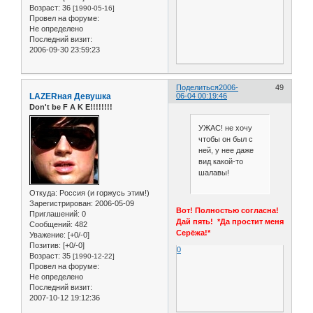
Возраст:
36
[1990-05-16]
Провел на форуме:
Не определено
Последний визит:
2006-09-30 23:59:23
Поделиться
2006-
49
LAZERная Девушка
06-04 00:19:46
Don't be F A K E!!!!!!!!
УЖАС! не хочу
чтобы он был с
ней, у нее даже
вид какой-то
шалавы!
Откуда:
Россия (и горжусь этим!)
Зарегистрирован
: 2006-05-09
Вот! Полностью согласна!
Приглашений:
0
Дай пять! *Да простит меня
Сообщений:
482
Серёжа!*
Уважение:
[+0/-0]
Позитив:
[+0/-0]
0
Возраст:
35
[1990-12-22]
Провел на форуме:
Не определено
Последний визит:
2007-10-12 19:12:36