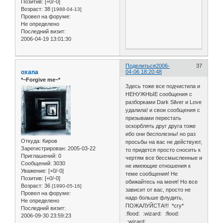
Позитив:
[+0/-0]
Возраст:
38
[1988-04-13]
Провел на форуме:
Не определено
Последний визит:
2006-04-19 13:01:30
Поделиться
2006-
37
oxana
04-06 18:20:48
*~Forgive me~*
Здесь тоже все подчистила и
НЕНУЖНЫЕ сообщения с
разборками Dark Silver и Love
удалила! и свои сообщения с
призывами перестать
оскорблять друг друга тоже
ибо они бесполезны! но раз
Откуда:
Киров
просьбы на вас не действуют,
Зарегистрирован
: 2005-03-22
то придется просто сносить к
Приглашений:
0
чертям все бессмысленные и
Сообщений:
3030
не имеющие отношения к
Уважение:
[+0/-0]
теме сообщения! Не
Позитив:
[+0/-0]
обижайтесь на меня! Но все
Возраст:
36
[1990-05-16]
зависит от вас, просто не
Провел на форуме:
надо больше флудить,
Не определено
ПОЖАЛУЙСТА!!! *cry*
Последний визит:
:flood: :wizard: :flood:
2006-09-30 23:59:23
:wizard: