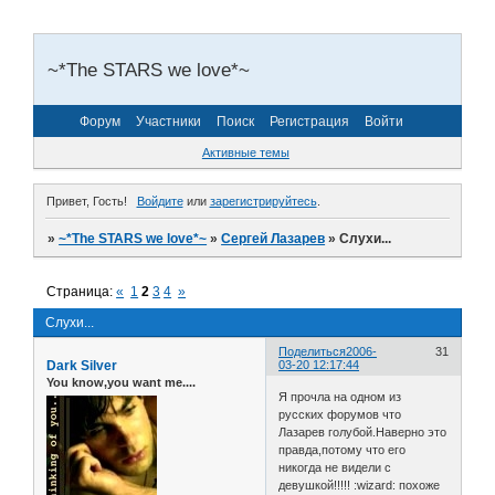
~*The STARS we love*~
Форум
Участники
Поиск
Регистрация
Войти
Активные темы
Привет, Гость!
Войдите
или
зарегистрируйтесь
.
»
~*The STARS we love*~
»
Сергей Лазарев
»
Слухи...
Страница:
«
1
2
3
4
»
Слухи...
Поделиться
2006-
31
Dark Silver
03-20 12:17:44
You know,you want me....
Я прочла на одном из
русских форумов что
Лазарев голубой.Наверно это
правда,потому что его
никогда не видели с
девушкой!!!!! :wizard: похоже