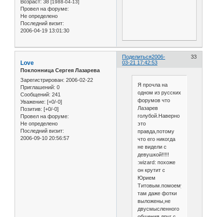
Возраст:
38
[1988-04-13]
Провел на форуме:
Не определено
Последний визит:
2006-04-19 13:01:30
Поделиться
2006-
33
Love
03-21 17:42:53
Поклонница Сергея Лазарева
Зарегистрирован
: 2006-02-22
Я прочла на
Приглашений:
0
одном из русских
Сообщений:
241
форумов что
Уважение:
[+0/-0]
Лазарев
Позитив:
[+0/-0]
голубой.Наверно
Провел на форуме:
Не определено
это
Последний визит:
правда,потому
2006-09-10 20:56:57
что его никогда
не видели с
девушкой!!!!!
:wizard: похоже
он крутит с
Юрием
Титовым.помоему
там даже фотки
выложены,не
двусмысленного
общения друг с