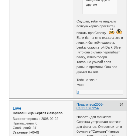
другом
Слушай, тебе не надоело
всякую херню(простите)
писать про Сережу.
Если бы ты мне сказала это в
лицо, я бы тебя ударила.
Lenka, скажи этой Dark Silver
, что она сильно перегибает
палку, мягко говоря.
Taksa, не убивай себя
раньше времени. Она все
делает на зло.
Тебе на зло :
:wub:
0
Поделиться
2006-
34
Love
03-21 18:09:54
Поклонница Сергея Лазарева
Новость для фанатов!
Зарегистрирован
: 2006-02-22
Сережка устраивает кастинг
Приглашений:
0
для фанатов. Он состоится в
Сообщений:
241
боулинге "Самолет" (метро
Уважение:
[+0/-0]