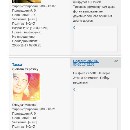
он крутит с Юрием
Зарегистрирован
: 2005-12-07
Титовым.помоему там даже
Приглашений:
0
фотки выложены,не
Сообщений:
190
двусмысленного общения
Уважение:
[+0/-0]
друг с другом
Позитив:
[+0/-0]
0
Возраст:
38
[1988-06-29]
Провел на форуме:
Не определено
Последний визит:
2006-11-17 02:06:25
Поделиться
2006-
32
Tacsa
03-20 13:32:36
Люблю Сережку
Ни фига себе!!!! Не верю....
Это не возможно! Пойду
вешаться!
0
Откуда:
Москва
Зарегистрирован
: 2005-10-21
Приглашений:
0
Сообщений:
118
Уважение:
[+0/-0]
Позитив:
[+0/-0]