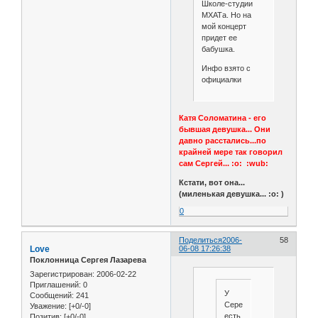
Школе-студии
МХАТа. Но на
мой концерт
придет ее
бабушка.
Инфо взято с
официалки
Катя Соломатина - его
бывшая девушка... Они
давно расстались...по
крайней мере так говорил
сам Сергей... :o: :wub:
Кстати, вот она...
(миленькая девушка... :o: )
0
Поделиться
2006-
58
Love
06-08 17:26:38
Поклонница Сергея Лазарева
Зарегистрирован
: 2006-02-22
Приглашений:
0
У
Сообщений:
241
Сережки
Уважение:
[+0/-0]
есть
Позитив:
[+0/-0]