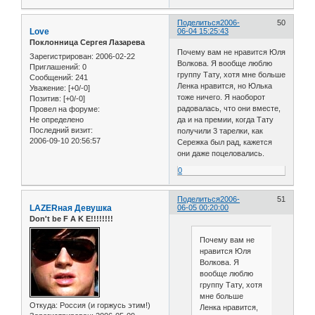
Поделиться
2006-
50
Love
06-04 15:25:43
Поклонница Сергея Лазарева
Почему вам не нравится Юля
Зарегистрирован
: 2006-02-22
Волкова. Я вообще люблю
Приглашений:
0
группу Тату, хотя мне больше
Сообщений:
241
Ленка нравится, но Юлька
Уважение:
[+0/-0]
тоже ничего. Я наоборот
Позитив:
[+0/-0]
радовалась, что они вместе,
Провел на форуме:
Не определено
да и на премии, когда Тату
Последний визит:
получили 3 тарелки, как
2006-09-10 20:56:57
Сережка был рад, кажется
они даже поцеловались.
0
Поделиться
2006-
51
LAZERная Девушка
06-05 00:20:00
Don't be F A K E!!!!!!!!
Почему вам не
нравится Юля
Волкова. Я
вообще люблю
группу Тату, хотя
мне больше
Откуда:
Россия (и горжусь этим!)
Ленка нравится,