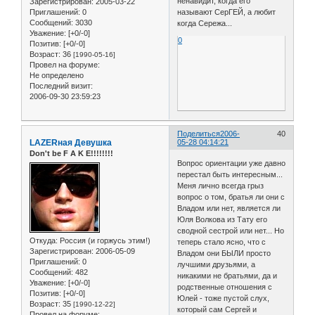
ненавидит, когда его
Зарегистрирован
: 2005-03-22
Приглашений:
0
называют СерГЕЙ, а любит
Сообщений:
3030
когда Сережа...
Уважение:
[+0/-0]
0
Позитив:
[+0/-0]
Возраст:
36
[1990-05-16]
Провел на форуме:
Не определено
Последний визит:
2006-09-30 23:59:23
Поделиться
2006-
40
LAZERная Девушка
05-28 04:14:21
Don't be F A K E!!!!!!!!
Вопрос ориентации уже давно
перестал быть интересным...
Меня лично всегда грыз
вопрос о том, братья ли они с
Владом или нет, является ли
Юля Волкова из Тату его
сводной сестрой или нет... Но
Откуда:
Россия (и горжусь этим!)
теперь стало ясно, что с
Зарегистрирован
: 2006-05-09
Владом они БЫЛИ просто
Приглашений:
0
лучшими друзьями, а
Сообщений:
482
никакими не братьями, да и
Уважение:
[+0/-0]
родственные отношения с
Позитив:
[+0/-0]
Юлей - тоже пустой слух,
Возраст:
35
[1990-12-22]
который сам Сергей и
Провел на форуме: