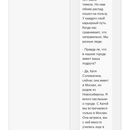
тяжело. Но нам
обоим распад
пошел на пользу.
У каждого свой
карьерный путь.
Когда нас
сравнивают, это
неправильно. Мы
разные люди.
- Правда ли, что
в нашем городе
живет ваша
подруга?
- Да, Катя
Соломатина,
сейчас она живет
в Москве, но
родом из
Новосибирска. Я
много наслышан
о городе. С Катей
мы встречаемся
только в Москве.
Она актриса, мы
с ней вместе
учились еще в