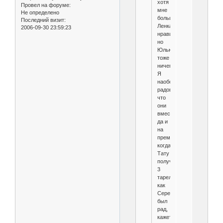
хотя
Провел на форуме:
мне
Не определено
больше
Последний визит:
Ленка
2006-09-30 23:59:23
нравится,
но
Юлька
тоже
ничего.
Я
наоборот
радовалась,
что
они
вместе,
да и
на
премии,
когда
Тату
получили
3
тарелки,
как
Сережка
был
рад,
кажется