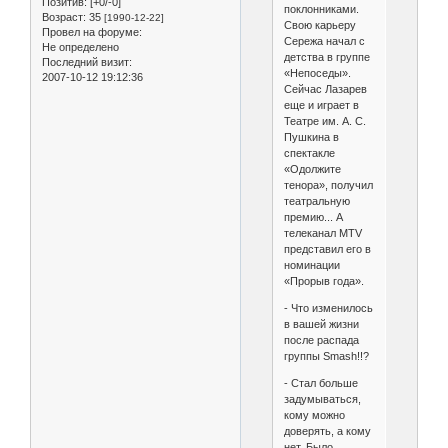
Позитив:
[+0/-0]
поклонниками.
Возраст:
35
[1990-12-22]
Свою карьеру
Провел на форуме:
Сережа начал с
Не определено
детства в группе
Последний визит:
«Непоседы».
2007-10-12 19:12:36
Сейчас Лазарев
еще и играет в
Театре им. А. С.
Пушкина в
спектакле
«Одолжите
тенора», получил
театральную
премию... А
телеканал МТV
представил его в
номинации
«Прорыв года».
- Что изменилось
в вашей жизни
после распада
группы Smash!!?
- Стал больше
задумываться,
кому можно
доверять, а кому
нет. Было