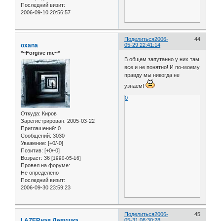
Последний визит:
2006-09-10 20:56:57
Поделиться
2006-
44
oxana
05-29 22:41:14
*~Forgive me~*
В общем запутанно у них там
все и не понятно! И по-моему
правду мы никогда не
узнаем!
0
Откуда:
Киров
Зарегистрирован
: 2005-03-22
Приглашений:
0
Сообщений:
3030
Уважение:
[+0/-0]
Позитив:
[+0/-0]
Возраст:
36
[1990-05-16]
Провел на форуме:
Не определено
Последний визит:
2006-09-30 23:59:23
Поделиться
2006-
45
LAZERная Девушка
05-31 08:30:28