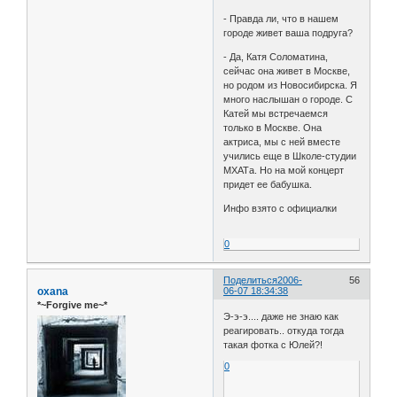
- Правда ли, что в нашем
городе живет ваша подруга?
- Да, Катя Соломатина,
сейчас она живет в Москве,
но родом из Новосибирска. Я
много наслышан о городе. С
Катей мы встречаемся
только в Москве. Она
актриса, мы с ней вместе
учились еще в Школе-студии
МХАТа. Но на мой концерт
придет ее бабушка.
Инфо взято с официалки
0
Поделиться
2006-
56
oxana
06-07 18:34:38
*~Forgive me~*
Э-э-э.... даже не знаю как
реагировать.. откуда тогда
такая фотка с Юлей?!
0